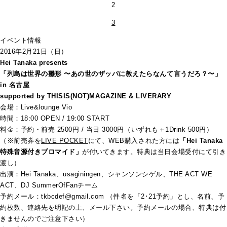
2
3
イベント情報
2016年2月21日（日）
Hei Tanaka presents
「列島は世界の雛形 〜あの世のザッパに教えたらなんて言うだろ？〜」
in 名古屋
supported by THISIS(NOT)MAGAZINE & LIVERARY
会場：Live&lounge Vio
時間：18:00 OPEN / 19:00 START
料金：予約・前売 2500円 / 当日 3000円（いずれも＋1Drink 500円）
（※前売券を
LIVE POCKET
にて、WEB購入された方には
「Hei Tanaka
特殊音源付きブロマイド」
が付いてきます。特典は当日会場受付にて引き
渡し）
出演：Hei Tanaka、usaginingen、シャンソンシゲル、THE ACT WE
ACT、DJ SummerOfFanチーム
予約メール：tkbcdef@gmail.com （件名を「2･21予約」とし、名前、予
約枚数、連絡先を明記の上、メール下さい。予約メールの場合、特典は付
きませんのでご注意下さい）