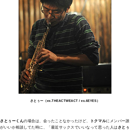
さとぅー（ex.THEACTWEACT / ex.6EYES）
さとぅーくん
の場合は、会ったことなかったけど、
トクマル
にメンバー誰
がいいか相談してた時に、「最近サックスでいいなって思った人は
さとぅ