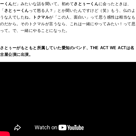
ーくん
だ」みたいな話を聞いて。初めて
さとぅーくん
に会ったときは、
「
さとぅーくん
って怒る人？」とか聞いたんですけど（笑）もう、仏のよ
うな人でしたね。
トクマル
が「この人、面白い」って思う感性は相当なも
のだから。そのトクマルが言うなら、これは一緒にやってみたい！って思
って。で、一緒にやることになった。
さとぅーがもともと所属していた愛知のバンド、THE ACT WE ACTは名
古屋公演に出演。