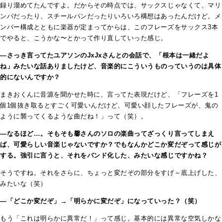
録り溜めてたんですよ。だからその時点では、サックスじゃなくて、マリ
ンバだったり、スチールパンだったりいろいろ構想はあったんだけど。メ
ンバー構成とともに楽器が定まってからは、このフレーズをサックス3本
でやると、こうかな〜とかって作り直していった感じ。
―さっき言ってたユアソンのJxJxさんとの会話で、「根本は一緒だよ
ね」みたいな話ありましたけど、音楽的にこういうものっていうのは具体
的にないんですか？
まきおくんに音源を聞かせた時に、言ってた表現だけど、「フレーズを1
個1個抜き取るとすごく可愛いんだけど、可愛い顔したフレーズが、鬼の
ように襲ってくるような曲だね！」って（笑）。
―なるほど…。そもそも馨さんのソロの楽曲ってざっくり言ってしまえ
ば、可愛らしい音楽じゃないですか？
でもなんかどこか変だぞって感じが
する。強引に言うと、それをバンド化した、みたいな感じですかね？
そうですね。それをさらに、ちょっと変だぞの部分をすげ～底上げした、
みたいな（笑）
―「どこか変だぞ」→「明らかに変だぞ」になっていった？（笑）
もう「これは明らかに異常だ！」って感じ。基本的には異常な空気しかな