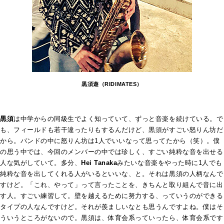
黒須遊（RIDIMATES）
黒須
は中学からの同級生でよく知っていて、ずっと音楽を続けている。で
も、フィールドも若干違ったりもするんだけど、黒須がすごい怒りん坊だ
から。バンドの中に怒りん坊は1人でいいなって思ってたから（笑）。僕
の思う中では、今回のメンバーの中では珍しく、すごい純粋な音を出せる
人な気がしていて。多分、
Hei Tanaka
みたいな音楽をやった時に1人でも
純粋な音を出してくれる人がいるといいな、と。
それは黒須の人柄なんで
すけど。「これ、やって」って言ったことを、きちんと取り組んで音に出
す人。すごい練習して。壁を越えるために努力する、っていうのができる
タイプの人なんですけど。それが羨ましいなとも思うんですよね。僕はそ
ういうところがないので。黒須は、体育会系っていったら、体育会系です