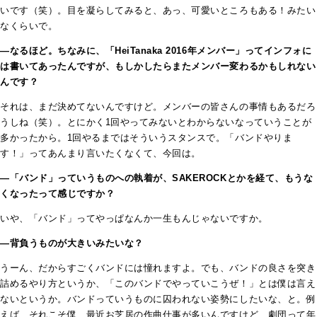
いです（笑）。目を凝らしてみると、あっ、可愛いところもある！みたい
なくらいで。
―なるほど。ちなみに、「HeiTanaka 2016年メンバー」ってインフォに
は書いてあったんですが、もしかしたらまたメンバー変わるかもしれない
んです？
それは、まだ決めてないんですけど。メンバーの皆さんの事情もあるだろ
うしね（笑）。とにかく1回やってみないとわからないなっていうことが
多かったから。1回やるまではそういうスタンスで。「バンドやりま
す！」ってあんまり言いたくなくて、今回は。
―「バンド」っていうものへの執着が、SAKEROCKとかを経て、もうな
くなったって感じですか？
いや、「バンド」ってやっぱなんか一生もんじゃないですか。
―背負うものが大きいみたいな？
うーん、だからすごくバンドには憧れますよ。でも、バンドの良さを突き
詰めるやり方というか、「このバンドでやっていこうぜ！」とは僕は言え
ないというか。バンドっていうものに囚われない姿勢にしたいな、と。例
えば、それこそ僕、最近お芝居の作曲仕事が多いんですけど、劇団って年