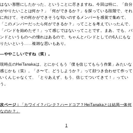
はない形態にしたかった、ということに尽きますね。今回は特に、「自分
がやりたいことは何か？」「何ができるか？」を探っている段階で、それ
に向けて、その何かができそうな匂いのするメンバーを感覚で集めて、
「このメンバーだったら何ができるか？」ってことを考えていったんで、
「バンドを始めたぞ！」って感じではないってことです。まあ、でも、バ
ンドというものへの憧れはあるので、ちゃんとバンドとしての6人にもな
りたいという……複雑な思いもあり。
―ややこしいですね（笑）。
現時点のHeiTanakaは、とにかくもう「僕を信じてもらう作業」みたいな
感じかも（笑）。「さ〜て、どうしようか？」って顔つき合わせて作って
いくんじゃなくて、「とりあえず、もう、信じてついてきて！」ってい
う。
次ページ：
「カワイイ？パンク？ハードコア？HeiTanakaとは結局一体何
なのか？」
1