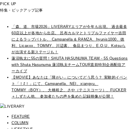
PICK UP
特集・ピックアップ記事
「森、道、市場2026」LIVERARYエリアが今年も出現。 過去最多
60店以上が各地から出店。 呂布カルマとトリプルファイヤー吉田
によるラップバトル、 Campanella & RAMZA、hyunis1000、徳
利、Licaxxx、TOMMY、川辺素、 食品まつり、E.O.U、Kotsuら
が出演する新ステージも！
蓮沼執太に55の質問！SHUTA HASUNUMA TEAM - 55 Questions
with Shuta Hasunuma 蓮沼執太チームTOUR直前特別企画配信ア
ーカイブ
【MOVIE】あなたは「障がい」についてどう思う？ 実験的イベン
ト「！⇄！」にて、Campanella、NEI、xiangyu、
TOMMY（BOY）、 大橋裕之、さや（テニスコーツ）、FUCKER
＋しずたん他、 参加者たちの声を集めた記録映像が公開！
FEATURE
COLUMN