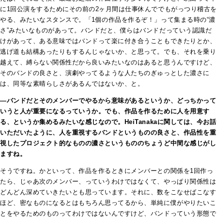
に1回公演をするためにその前の2ヶ月間は仕事休んででもがっつり稽古を
やる、みたいなスタンスで。「1個の作品を作るぞ！」って集まる時の“濃
さ”みたいなものがあって。バンドだと、僕らはバンドだっていう認識だ
けがあって、ある意味ではバンドって楽に付き合うこともできたりとか、
逃げ道も結構あったりもするんじゃないか、と思って。でも、それを乗り
越えて、縛らない関係性だから良いみたいなのはあると思うんですけど、
そのバンドの良さと、演劇やってるような人たちのぎゅっとした濃さに
は、同等な素晴らしさがあるんではないか、と。
―バンドだとそのメンバーでやるから意味があるというか、どっちかって
いうと人が重要になるっていうか。でも、作品を作るために人を用意す
る、というか集めるみたいな感じなので。HeiTanakaに関しては、今お話
いただいたように、人を重視するバンドというものの良さと、作品性を重
視したプロジェクト的なものの濃さというもののちょうど中間な感じがし
ますね。
そうですね。かといって、作品を作るときにメンバーとの関係を1回作っ
たら、じゃあ次のメンバー、っていうわけではなくて、やっぱり関係性は
どんどん深めていきたいとも思っています。それに、数をこなせばこなす
ほど、密なものになるとはもちろん思ってるから、単純に僕がやりたいこ
とをやるためのものってわけではないんですけど、バンドっていう形態で