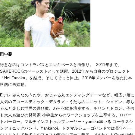
田中馨
得意なのはコントラバスとエレキベースと曲作り。 2011年まで、
SAKEROCKのベーシストとして活躍。2012年から自身のプロジェクト
「Hei Tanaka」を結成。そしてそっと休止。2016年メンバーを改たに本
格的に再始動。
Eテレ みんなのうたや、おじゃる丸エンディングテーマなど、幅広い層に
人気のアコースティック・デタラメ・うたものユニット、ショピン。赤ち
ゃんと楽しむ世界の遊び歌、わらべ歌を演奏する、チリンとドロン。子供
も大人も遊びの発明家 小学生からのワークショップを主宰する、ロバー
トバーロー。マルチインストゥルプレーヤー・yumiko率いる コーラスシ
ンフォニックバンド、Yankanoi。トクマルシューゴバンドでは長年ベー
シストとして数多くのフェスや海外ツアーに帯同。その他にもOorutaichi