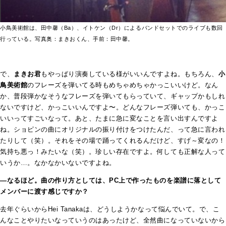
小鳥美術館は、田中馨（Ba）、イトケン（Dr）によるバンドセットでのライブも数回
行っている。写真奥：まきおくん、手前：田中馨。
で、
まきお君
もやっぱり演奏している様がいいんですよね。もちろん、
小
鳥美術館
のフレーズを弾いてる時もめちゃめちゃかっこいいけど。なん
か、普段弾かなそうなフレーズを弾いてもらっていて、ギャップかもしれ
ないですけど、かっこいいんですよ〜。どんなフレーズ弾いても、かっこ
いいってすごいなって。あと、たまに急に変なことを言い出すんですよ
ね。ショピンの曲にオリジナルの振り付けをつけたんだ、って急に言われ
たりして（笑）。それをその場で踊ってくれるんだけど、すげ～変なの！
気持ち悪っ！みたいな（笑）。珍しい存在ですよ。何しても正解な人って
いうか…。なかなかいないですよね。
―なるほど。曲の作り方としては、PC上で作ったものを楽譜に落として
メンバーに渡す感じですか？
去年ぐらいからHei Tanakaは、どうしようかなって悩んでいて。で、こ
んなことやりたいなっていうのはあったけど、全然曲になっていないから