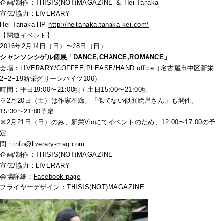
企画/制作：THISIS(NOT)MAGAZINE ＆ Hei Tanaka
宣伝/協力：LIVERARY
Hei Tanaka HP
http://heitanaka.tanaka-kei.com/
【関連イベント】
2016年2月14日（日）〜28日（日）
シャンソンシゲル個展「DANCE,CHANCE,ROMANCE」
会場：LIVERARY/COFFEE,PLEASE/HAND office（名古屋市中区新栄
2−2−19新栄グリーンハイツ106）
時間：平日19:00〜21:00頃 / 土日15:00〜21:00頃
※2月20日（土）は作家在廊。「似てない似顔絵屋さん」も開催。
15:30〜21:00予定
※2月21日（日）のみ、新栄Vioにてイベントのため、12:00〜17:00の予
定
問：info@liverary-mag.com
企画/制作：THISIS(NOT)MAGAZINE
宣伝/協力：LIVERARY
会場詳細：
Facebook page
フライヤーデザイン：THISIS(NOT)MAGAZINE