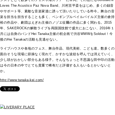
Loves The Acustico Paz Nova Band、川村亘平斎をはじめ、多くの録音
やサポート等、素敵な音楽家達に誘って頂いたりしている昨今。舞台の音
楽を担当を担当することも多く、ペンギンプルペイルパイルズ主催の倉持
裕の作品や、劇団はえぎわ主催のノゾエ征爾の作品に多く関わる。2015
年、SAKEROCKの解散ライブを両国国技館で盛大におこない、2016年１
月には自身のバンドHei Tanaka主催の初企画で渋谷WWWをSoldout！今
後のHei Tanakaの活動も見逃せない。
ライブハウスや各地のフェス、舞台作品、現代美術、こども達。数多くの
面白そうな現場に節操なく現れて、かすかな波紋を呼んでは消えていく、
少し頭がおかしい部分もある様子。そんなちょっと不思議な田中印の活動
は今の日本の中でとても貴重で稀有だと評価する人もいるとかいないと
か。
http://www.tanaka-kei.com/