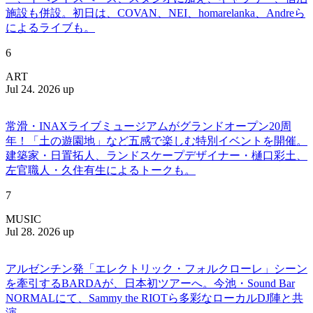
施設も併設。初日は、COVAN、NEI、homarelanka、Andreら
によるライブも。
6
ART
Jul 24. 2026 up
常滑・INAXライブミュージアムがグランドオープン20周
年！「土の遊園地」など五感で楽しむ特別イベントを開催。
建築家・日置拓人、ランドスケープデザイナー・樋口彩土、
左官職人・久住有生によるトークも。
7
MUSIC
Jul 28. 2026 up
アルゼンチン発「エレクトリック・フォルクローレ」シーン
を牽引するBARDAが、日本初ツアーへ。今池・Sound Bar
NORMALにて、Sammy the RIOTら多彩なローカルDJ陣と共
演。