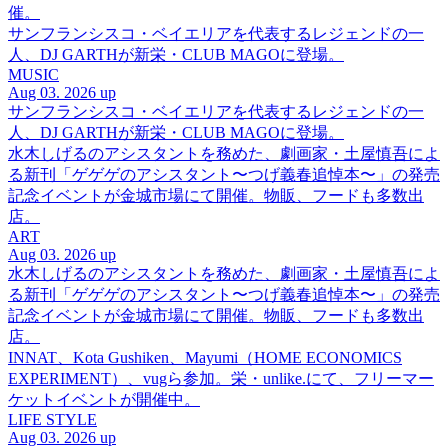
催。
サンフランシスコ・ベイエリアを代表するレジェンドの一
人、DJ GARTHが新栄・CLUB MAGOに登場。
MUSIC
Aug 03. 2026 up
サンフランシスコ・ベイエリアを代表するレジェンドの一
人、DJ GARTHが新栄・CLUB MAGOに登場。
水木しげるのアシスタントを務めた、劇画家・土屋慎吾によ
る新刊「ゲゲゲのアシスタント〜つげ義春追悼本〜」の発売
記念イベントが金城市場にて開催。物販、フードも多数出
店。
ART
Aug 03. 2026 up
水木しげるのアシスタントを務めた、劇画家・土屋慎吾によ
る新刊「ゲゲゲのアシスタント〜つげ義春追悼本〜」の発売
記念イベントが金城市場にて開催。物販、フードも多数出
店。
INNAT、Kota Gushiken、Mayumi（HOME ECONOMICS
EXPERIMENT）、vugら参加。栄・unlike.にて、フリーマー
ケットイベントが開催中。
LIFE STYLE
Aug 03. 2026 up