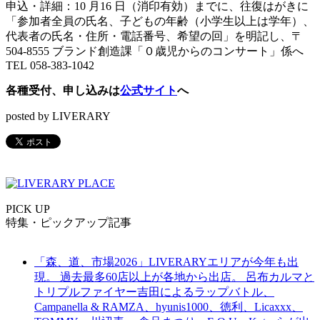
申込・詳細：10 月16 日（消印有効）までに、往復はがきに
「参加者全員の氏名、子どもの年齢（小学生以上は学年）、
代表者の氏名・住所・電話番号、希望の回」を明記し、〒
504-8555 ブランド創造課「０歳児からのコンサート」係へ
TEL 058-383-1042
各種受付、申し込みは
公式サイト
へ
posted by LIVERARY
PICK UP
特集・ピックアップ記事
「森、道、市場2026」LIVERARYエリアが今年も出
現。 過去最多60店以上が各地から出店。 呂布カルマと
トリプルファイヤー吉田によるラップバトル、
Campanella & RAMZA、hyunis1000、徳利、Licaxxx、