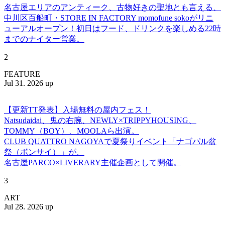
名古屋エリアのアンティーク、古物好きの聖地とも言える、
中川区百船町・STORE IN FACTORY momofune sokoがリニ
ューアルオープン！初日はフード、ドリンクを楽しめる22時
までのナイター営業。
2
FEATURE
Jul 31. 2026 up
【更新TT発表】入場無料の屋内フェス！
Natsudaidai、鬼の右腕、NEWLY×TRIPPYHOUSING、
TOMMY（BOY）、MOOLAら出演。
CLUB QUATTRO NAGOYAで夏祭りイベント「ナゴパル盆
祭（ボンサイ）」が、
名古屋PARCO×LIVERARY主催企画として開催。
3
ART
Jul 28. 2026 up