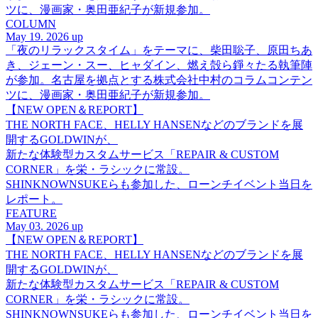
ツに、漫画家・奥田亜紀子が新規参加。
COLUMN
May 19. 2026 up
「夜のリラックスタイム」をテーマに、柴田聡子、原田ちあ
き、ジェーン・スー、ヒャダイン、燃え殻ら錚々たる執筆陣
が参加。名古屋を拠点とする株式会社中村のコラムコンテン
ツに、漫画家・奥田亜紀子が新規参加。
【NEW OPEN＆REPORT】
THE NORTH FACE、HELLY HANSENなどのブランドを展
開するGOLDWINが、
新たな体験型カスタムサービス「REPAIR & CUSTOM
CORNER」を栄・ラシックに常設。
SHINKNOWNSUKEらも参加した、ローンチイベント当日を
レポート。
FEATURE
May 03. 2026 up
【NEW OPEN＆REPORT】
THE NORTH FACE、HELLY HANSENなどのブランドを展
開するGOLDWINが、
新たな体験型カスタムサービス「REPAIR & CUSTOM
CORNER」を栄・ラシックに常設。
SHINKNOWNSUKEらも参加した、ローンチイベント当日を