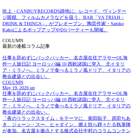
吹上・CANBUYRECORDS跡地に、レコード、ヴィンテー
ジ眼鏡、フィルムカメラなどを扱う、BAR「VA TRIAH –
DRINK & THINGS -」がプレオープン。陶芸作家・Satoko
KakoによるポップアップやDJパーティーも開催。
COLUMN
最新の連載コラム記事
仕事を辞めずにバックパッカー。名古屋在住アラサーOL海
外一人旅日記 ヨーロッパ編 10 西欧諸国に突入、北イタリ
ア・ミラノへ。ミラノで食べるミラノ風ドリア、イタリアの
教会建築との出会い。
COLUMN
May 19. 2026 up
仕事を辞めずにバックパッカー。名古屋在住アラサーOL海
外一人旅日記 ヨーロッパ編 10 西欧諸国に突入、北イタリ
ア・ミラノへ。ミラノで食べるミラノ風ドリア、イタリアの
教会建築との出会い。
「夜のリラックスタイム」をテーマに、柴田聡子、原田ちあ
き、ジェーン・スー、ヒャダイン、燃え殻ら錚々たる執筆陣
が参加。名古屋を拠点とする株式会社中村のコラムコンテン