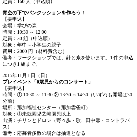
定員：160 人（申込順）
青空の下でパンクッションを作ろう！
【要申込】
会場：学びの森
時間：10:30 ～ 12:00
定員：30 組（申込順）
対象：年中～小学生の親子
費用：2000 円（材料費含む）
備考：ワークショップでは、針と糸を使います。1 件の申込
につき1 組まで。
2015年11月1 日（日）
プレイベント「0歳児からのコンサート」
【要申込】
時間：① 10:30 ～ 11:30 ② 13:30 ～14:30（いずれも開場は30
分前）
場所：那加福祉センター（那加雲雀町）
対象：①未就園児②就園児以上
出演：チリンとドロン（野々歩・歌、田中馨・コントラバ
ス）
備考：応募者多数の場合は抽選となる