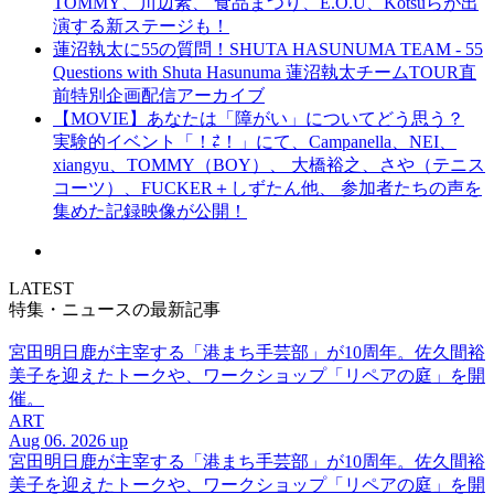
TOMMY、川辺素、 食品まつり、E.O.U、Kotsuらが出
演する新ステージも！
蓮沼執太に55の質問！SHUTA HASUNUMA TEAM - 55
Questions with Shuta Hasunuma 蓮沼執太チームTOUR直
前特別企画配信アーカイブ
【MOVIE】あなたは「障がい」についてどう思う？
実験的イベント「！⇄！」にて、Campanella、NEI、
xiangyu、TOMMY（BOY）、 大橋裕之、さや（テニス
コーツ）、FUCKER＋しずたん他、 参加者たちの声を
集めた記録映像が公開！
LATEST
特集・ニュースの最新記事
宮田明日鹿が主宰する「港まち手芸部」が10周年。佐久間裕
美子を迎えたトークや、ワークショップ「リペアの庭」を開
催。
ART
Aug 06. 2026 up
宮田明日鹿が主宰する「港まち手芸部」が10周年。佐久間裕
美子を迎えたトークや、ワークショップ「リペアの庭」を開