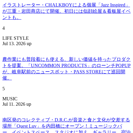
イラストレーター・CHALKBOYによる個展「Jazz Inspired」
が三重・岩田商店にて開催。初日には似顔絵屋＆看板屋イベ
ントも。
4
LIFE STYLE
Jul 13. 2026 up
農作業にも普段着にも使える、新しい価値を持ったプロダク
トを提案。「UNCOMMON PRODUCTS」のローンチPOPUP
が、岐阜駅前のニュースポット・PASS STOREにて巡回開
催。
5
MUSIC
Jul 11. 2026 up
南区発のコレクティブ・D.R.C.が⾳楽と⾷と⽂化が交差する
場所「Quest Luv」を内田橋にオープン！ミュージックバ
ー、イベントスペース、スタジオに加え、ギャラリー、宿泊