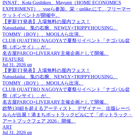
INNAT、Kota Gushiken、Mayumi（HOME ECONOMICS
EXPERIMENT）、vugら参加。栄・unlike.にて、フリーマー
ケットイベントが開催中。
【更新TT発表】入場無料の屋内フェス！
Natsudaidai、鬼の右腕、NEWLY×TRIPPYHOUSING、
TOMMY（BOY）、MOOLAら出演。
CLUB QUATTRO NAGOYAで夏祭りイベント「ナゴパル盆
祭（ボンサイ）」が、
名古屋PARCO×LIVERARY主催企画として開催。
FEATURE
Jul 31. 2026 up
【更新TT発表】入場無料の屋内フェス！
Natsudaidai、鬼の右腕、NEWLY×TRIPPYHOUSING、
TOMMY（BOY）、MOOLAら出演。
CLUB QUATTRO NAGOYAで夏祭りイベント「ナゴパル盆
祭（ボンサイ）」が、
名古屋PARCO×LIVERARY主催企画として開催。
総勢130組を超えるアーティスト、デザイナー、出版レーベ
ルらが出展！港まちポットラックビルにて「ポットラック・
アートブックフェア 2026」開催。
ART
Jul 31. 2026 up