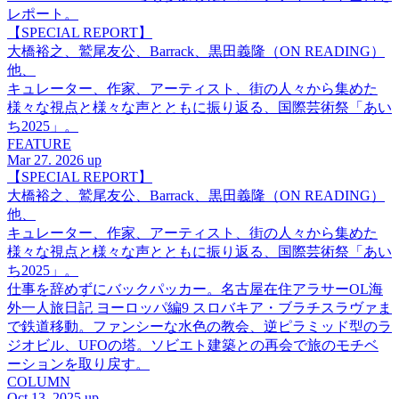
レポート。
【SPECIAL REPORT】
大橋裕之、鷲尾友公、Barrack、黒田義隆（ON READING）
他、
キュレーター、作家、アーティスト、街の人々から集めた
様々な視点と様々な声とともに振り返る、国際芸術祭「あい
ち2025」。
FEATURE
Mar 27. 2026 up
【SPECIAL REPORT】
大橋裕之、鷲尾友公、Barrack、黒田義隆（ON READING）
他、
キュレーター、作家、アーティスト、街の人々から集めた
様々な視点と様々な声とともに振り返る、国際芸術祭「あい
ち2025」。
仕事を辞めずにバックパッカー。名古屋在住アラサーOL海
外一人旅日記 ヨーロッパ編9 スロバキア・ブラチスラヴァま
で鉄道移動。ファンシーな水色の教会、逆ピラミッド型のラ
ジオビル、UFOの塔。ソビエト建築との再会で旅のモチベ
ーションを取り戻す。
COLUMN
Oct 13. 2025 up