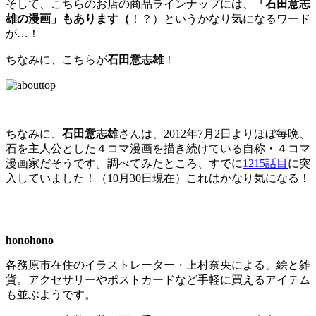
そして、こちらのお店の商品ラインナップには、
「石田意志
雄の漫画」もあります（
！？）というかなり気になるワード
が…！
ちなみに、こちらが
石田意志雄
！
ちなみに、
石田意志雄
さんは、2012年7月2日よりほぼ毎晩、
石を主人公とした４コマ漫画を描き続けている自称・４コマ
漫画家だそうです。調べてみたところ、すでに
1215話目
に突
入していました！（10月30日現在）これはかなり気になる！
honohono
各務原市在住のイラストレーター・上村奈央による、絵と雑
貨。アクセサリーやポストカードなど手軽に買えるアイテム
も並ぶようです。