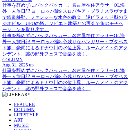
仕事を辞めずにバックパッカー。名古屋在住アラサーOL海
外一人旅日記 ヨーロッパ編9 スロバキア・ブラチスラヴァま
で鉄道移動。ファンシーな水色の教会、逆ピラミッド型のラ
ジオビル、UFOの塔。ソビエト建築との再会で旅のモチベ
ーションを取り戻す。
仕事を辞めずにバックパッカー。名古屋在住アラサーOL海
外一人旅日記 ヨーロッパ編8 心残りなハンガリー・ブダペス
ト旅。豪雨によるドナウ川の水位上昇、ルームメイトのアク
シデント、謎の野外フェスで音楽を聴く。
COLUMN
Aug 31. 2025 up
仕事を辞めずにバックパッカー。名古屋在住アラサーOL海
外一人旅日記 ヨーロッパ編8 心残りなハンガリー・ブダペス
ト旅。豪雨によるドナウ川の水位上昇、ルームメイトのアク
シデント、謎の野外フェスで音楽を聴く。
FEATURE
COLUMN
LIFESTYLE
ART
MUSIC