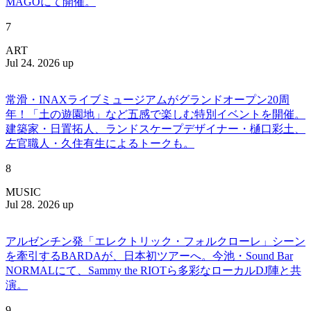
MAGOにて開催。
7
ART
Jul 24. 2026 up
常滑・INAXライブミュージアムがグランドオープン20周
年！「土の遊園地」など五感で楽しむ特別イベントを開催。
建築家・日置拓人、ランドスケープデザイナー・樋口彩土、
左官職人・久住有生によるトークも。
8
MUSIC
Jul 28. 2026 up
アルゼンチン発「エレクトリック・フォルクローレ」シーン
を牽引するBARDAが、日本初ツアーへ。今池・Sound Bar
NORMALにて、Sammy the RIOTら多彩なローカルDJ陣と共
演。
9