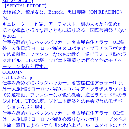
Mar 27. 2026 up
【SPECIAL REPORT】
大橋裕之、鷲尾友公、Barrack、黒田義隆（ON READING）
他、
キュレーター、作家、アーティスト、街の人々から集めた
様々な視点と様々な声とともに振り返る、国際芸術祭「あい
ち2025」。
仕事を辞めずにバックパッカー。名古屋在住アラサーOL海
外一人旅日記 ヨーロッパ編9 スロバキア・ブラチスラヴァま
で鉄道移動。ファンシーな水色の教会、逆ピラミッド型のラ
ジオビル、UFOの塔。ソビエト建築との再会で旅のモチベ
ーションを取り戻す。
COLUMN
Oct 13. 2025 up
仕事を辞めずにバックパッカー。名古屋在住アラサーOL海
外一人旅日記 ヨーロッパ編9 スロバキア・ブラチスラヴァま
で鉄道移動。ファンシーな水色の教会、逆ピラミッド型のラ
ジオビル、UFOの塔。ソビエト建築との再会で旅のモチベ
ーションを取り戻す。
仕事を辞めずにバックパッカー。名古屋在住アラサーOL海
外一人旅日記 ヨーロッパ編8 心残りなハンガリー・ブダペス
ト旅。豪雨によるドナウ川の水位上昇、ルームメイトのアク