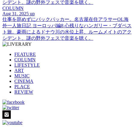
シデント、謎の野外フェスで音楽を聴く。
COLUMN
Aug 31. 2025 up
仕事を辞めずにバックパッカー。名古屋在住アラサーOL海
外一人旅日記 ヨーロッパ編8 心残りなハンガリー・ブダペス
ト旅。豪雨によるドナウ川の水位上昇、ルームメイトのアク
シデント、謎の野外フェスで音楽を聴く。
FEATURE
COLUMN
LIFESTYLE
ART
MUSIC
CINEMA
PLACE
REVIEW