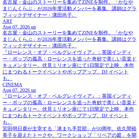
名古屋・金山のストーリーを集めてZINEを制作。「かなや
まじんくらぶ」が2026年度活動メンバーを募集。講師はグラ
フィックデザイナー・溝田尚子。
ART
Aug 07. 2026 up
名古屋・金山のストーリーを集めてZINEを制作。「かなや
まじんくらぶ」が2026年度活動メンバーを募集。講師はグラ
フィックデザイナー・溝田尚子。
『ローレンス・オブ・ベルグレイヴィア』：英国インディ
ー・ポップの孤高・ローレンスを追った奇妙で美しい音楽ド
キュメンタリー。伏見ミリオン座にて1日限定で上映。本作
にまつわるトークイベントやポップアップ、DJ イベント
も。
CINEMA
Aug 07. 2026 up
『ローレンス・オブ・ベルグレイヴィア』：英国インディ
ー・ポップの孤高・ローレンスを追った奇妙で美しい音楽ド
キュメンタリー。伏見ミリオン座にて1日限定で上映。本作
にまつわるトークイベントやポップアップ、DJ イベント
も。
宮田明日鹿が主宰する「港まち手芸部」が10周年。佐久間裕
美子を迎えたトークや、ワークショップ「リペアの庭」を開