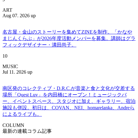
ART
Aug 07. 2026 up
名古屋・金山のストーリーを集めてZINEを制作。「かなや
まじんくらぶ」が2026年度活動メンバーを募集。講師はグラ
フィックデザイナー・溝田尚子。
10
MUSIC
Jul 11. 2026 up
南区発のコレクティブ・D.R.C.が⾳楽と⾷と⽂化が交差する
場所「Quest Luv」を内田橋にオープン！ミュージックバ
ー、イベントスペース、スタジオに加え、ギャラリー、宿泊
施設も併設。初日は、COVAN、NEI、homarelanka、Andreら
によるライブも。
COLUMN
最新の連載コラム記事