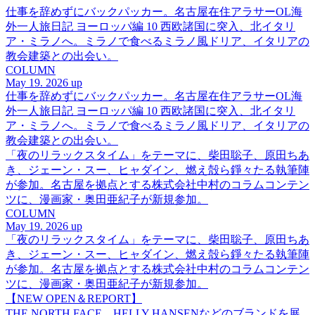
仕事を辞めずにバックパッカー。名古屋在住アラサーOL海
外一人旅日記 ヨーロッパ編 10 西欧諸国に突入、北イタリ
ア・ミラノへ。ミラノで食べるミラノ風ドリア、イタリアの
教会建築との出会い。
COLUMN
May 19. 2026 up
仕事を辞めずにバックパッカー。名古屋在住アラサーOL海
外一人旅日記 ヨーロッパ編 10 西欧諸国に突入、北イタリ
ア・ミラノへ。ミラノで食べるミラノ風ドリア、イタリアの
教会建築との出会い。
「夜のリラックスタイム」をテーマに、柴田聡子、原田ちあ
き、ジェーン・スー、ヒャダイン、燃え殻ら錚々たる執筆陣
が参加。名古屋を拠点とする株式会社中村のコラムコンテン
ツに、漫画家・奥田亜紀子が新規参加。
COLUMN
May 19. 2026 up
「夜のリラックスタイム」をテーマに、柴田聡子、原田ちあ
き、ジェーン・スー、ヒャダイン、燃え殻ら錚々たる執筆陣
が参加。名古屋を拠点とする株式会社中村のコラムコンテン
ツに、漫画家・奥田亜紀子が新規参加。
【NEW OPEN＆REPORT】
THE NORTH FACE、HELLY HANSENなどのブランドを展