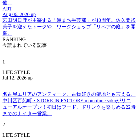
催。
ART
Aug 06. 2026 up
宮田明日鹿が主宰する「港まち手芸部」が10周年。佐久間裕
美子を迎えたトークや、ワークショップ「リペアの庭」を開
催。
RANKING
今読まれている記事
1
LIFE STYLE
Jul 12. 2026 up
名古屋エリアのアンティーク、古物好きの聖地とも言える、
中川区百船町・STORE IN FACTORY momofune sokoがリニ
ューアルオープン！初日はフード、ドリンクを楽しめる22時
までのナイター営業。
2
LIFE STYLE