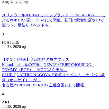
Aug 07. 2026 up
メリノウール100％のTシャツブランド「ONC MERINO」に
よるPOP UPが栄・unlike.にて開催。初日は飲食出店やDJで
賑わう、夏祭りイベントも。
3
FEATURE
Jul 31. 2026 up
【更新TT発表】入場無料の屋内フェス！
Natsudaidai、鬼の右腕、NEWLY×TRIPPYHOUSING、
TOMMY（BOY）、MOOLAら出演。
CLUB QUATTRO NAGOYAで夏祭りイベント「ナゴパル盆
祭（ボンサイ）」が、
名古屋PARCO×LIVERARY主催企画として開催。
4
ART
Jul 28. 2026 up