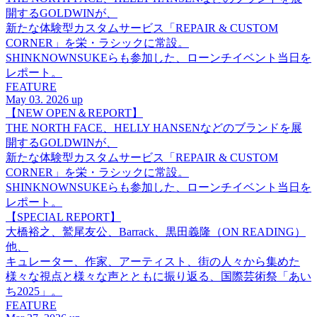
開するGOLDWINが、
新たな体験型カスタムサービス「REPAIR & CUSTOM
CORNER」を栄・ラシックに常設。
SHINKNOWNSUKEらも参加した、ローンチイベント当日を
レポート。
FEATURE
May 03. 2026 up
【NEW OPEN＆REPORT】
THE NORTH FACE、HELLY HANSENなどのブランドを展
開するGOLDWINが、
新たな体験型カスタムサービス「REPAIR & CUSTOM
CORNER」を栄・ラシックに常設。
SHINKNOWNSUKEらも参加した、ローンチイベント当日を
レポート。
【SPECIAL REPORT】
大橋裕之、鷲尾友公、Barrack、黒田義隆（ON READING）
他、
キュレーター、作家、アーティスト、街の人々から集めた
様々な視点と様々な声とともに振り返る、国際芸術祭「あい
ち2025」。
FEATURE