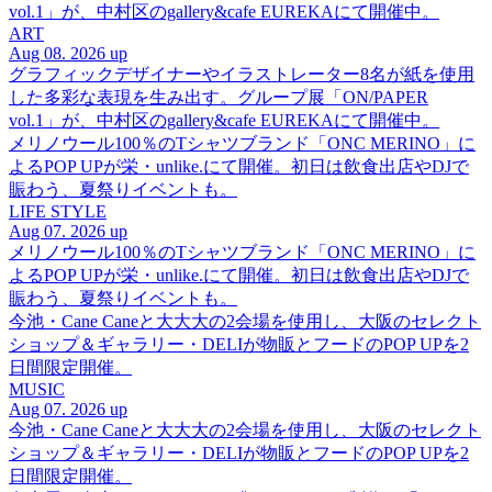
vol.1」が、中村区のgallery&cafe EUREKAにて開催中。
ART
Aug 08. 2026 up
グラフィックデザイナーやイラストレーター8名が紙を使用
した多彩な表現を生み出す。グループ展「ON/PAPER
vol.1」が、中村区のgallery&cafe EUREKAにて開催中。
メリノウール100％のTシャツブランド「ONC MERINO」に
よるPOP UPが栄・unlike.にて開催。初日は飲食出店やDJで
賑わう、夏祭りイベントも。
LIFE STYLE
Aug 07. 2026 up
メリノウール100％のTシャツブランド「ONC MERINO」に
よるPOP UPが栄・unlike.にて開催。初日は飲食出店やDJで
賑わう、夏祭りイベントも。
今池・Cane Caneと大大大の2会場を使用し、大阪のセレクト
ショップ＆ギャラリー・DELIが物販とフードのPOP UPを2
日間限定開催。
MUSIC
Aug 07. 2026 up
今池・Cane Caneと大大大の2会場を使用し、大阪のセレクト
ショップ＆ギャラリー・DELIが物販とフードのPOP UPを2
日間限定開催。