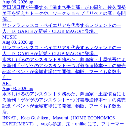
Aug 06. 2026 up
宮田明日鹿が主宰する「港まち手芸部」が10周年。佐久間裕
美子を迎えたトークや、ワークショップ「リペアの庭」を開
催。
サンフランシスコ・ベイエリアを代表するレジェンドの一
人、DJ GARTHが新栄・CLUB MAGOに登場。
MUSIC
Aug 03. 2026 up
サンフランシスコ・ベイエリアを代表するレジェンドの一
人、DJ GARTHが新栄・CLUB MAGOに登場。
水木しげるのアシスタントを務めた、劇画家・土屋慎吾によ
る新刊「ゲゲゲのアシスタント〜つげ義春追悼本〜」の発売
記念イベントが金城市場にて開催。物販、フードも多数出
店。
ART
Aug 03. 2026 up
水木しげるのアシスタントを務めた、劇画家・土屋慎吾によ
る新刊「ゲゲゲのアシスタント〜つげ義春追悼本〜」の発売
記念イベントが金城市場にて開催。物販、フードも多数出
店。
INNAT、Kota Gushiken、Mayumi（HOME ECONOMICS
EXPERIMENT）、vugら参加。栄・unlike.にて、フリーマー