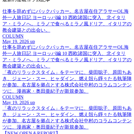
仕事を辞めずにバックパッカー。名古屋在住アラサーOL海
外一人旅日記 ヨーロッパ編 10 西欧諸国に突入、北イタリ
ア・ミラノへ。ミラノで食べるミラノ風ドリア、イタリアの
教会建築との出会い。
COLUMN
May 19. 2026 up
仕事を辞めずにバックパッカー。名古屋在住アラサーOL海
外一人旅日記 ヨーロッパ編 10 西欧諸国に突入、北イタリ
ア・ミラノへ。ミラノで食べるミラノ風ドリア、イタリアの
教会建築との出会い。
「夜のリラックスタイム」をテーマに、柴田聡子、原田ちあ
き、ジェーン・スー、ヒャダイン、燃え殻ら錚々たる執筆陣
が参加。名古屋を拠点とする株式会社中村のコラムコンテン
ツに、漫画家・奥田亜紀子が新規参加。
COLUMN
May 19. 2026 up
「夜のリラックスタイム」をテーマに、柴田聡子、原田ちあ
き、ジェーン・スー、ヒャダイン、燃え殻ら錚々たる執筆陣
が参加。名古屋を拠点とする株式会社中村のコラムコンテン
ツに、漫画家・奥田亜紀子が新規参加。
【NEW OPEN＆REPORT】