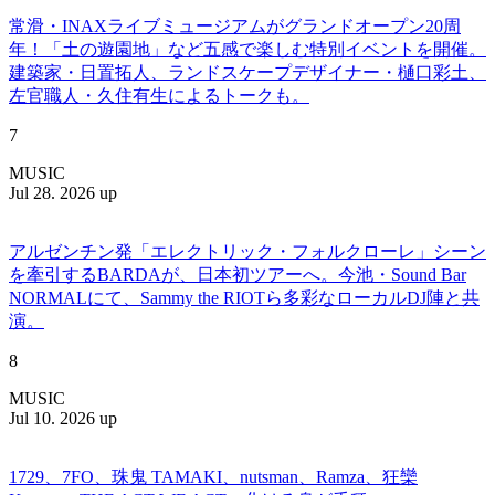
常滑・INAXライブミュージアムがグランドオープン20周
年！「土の遊園地」など五感で楽しむ特別イベントを開催。
建築家・日置拓人、ランドスケープデザイナー・樋口彩土、
左官職人・久住有生によるトークも。
7
MUSIC
Jul 28. 2026 up
アルゼンチン発「エレクトリック・フォルクローレ」シーン
を牽引するBARDAが、日本初ツアーへ。今池・Sound Bar
NORMALにて、Sammy the RIOTら多彩なローカルDJ陣と共
演。
8
MUSIC
Jul 10. 2026 up
1729、7FO、珠鬼 TAMAKI、nutsman、Ramza、狂欒