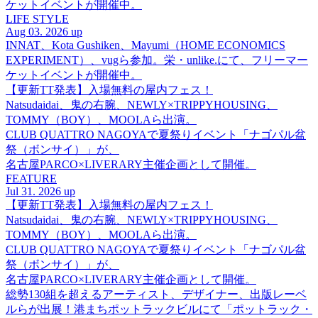
ケットイベントが開催中。
LIFE STYLE
Aug 03. 2026 up
INNAT、Kota Gushiken、Mayumi（HOME ECONOMICS
EXPERIMENT）、vugら参加。栄・unlike.にて、フリーマー
ケットイベントが開催中。
【更新TT発表】入場無料の屋内フェス！
Natsudaidai、鬼の右腕、NEWLY×TRIPPYHOUSING、
TOMMY（BOY）、MOOLAら出演。
CLUB QUATTRO NAGOYAで夏祭りイベント「ナゴパル盆
祭（ボンサイ）」が、
名古屋PARCO×LIVERARY主催企画として開催。
FEATURE
Jul 31. 2026 up
【更新TT発表】入場無料の屋内フェス！
Natsudaidai、鬼の右腕、NEWLY×TRIPPYHOUSING、
TOMMY（BOY）、MOOLAら出演。
CLUB QUATTRO NAGOYAで夏祭りイベント「ナゴパル盆
祭（ボンサイ）」が、
名古屋PARCO×LIVERARY主催企画として開催。
総勢130組を超えるアーティスト、デザイナー、出版レーベ
ルらが出展！港まちポットラックビルにて「ポットラック・