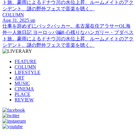
ト旅。豪雨によるドナウ川の水位上昇、ルームメイトのアク
シデント、謎の野外フェスで音楽を聴く。
COLUMN
Aug 31. 2025 up
仕事を辞めずにバックパッカー。名古屋在住アラサーOL海
外一人旅日記 ヨーロッパ編8 心残りなハンガリー・ブダペス
ト旅。豪雨によるドナウ川の水位上昇、ルームメイトのアク
シデント、謎の野外フェスで音楽を聴く。
FEATURE
COLUMN
LIFESTYLE
ART
MUSIC
CINEMA
PLACE
REVIEW