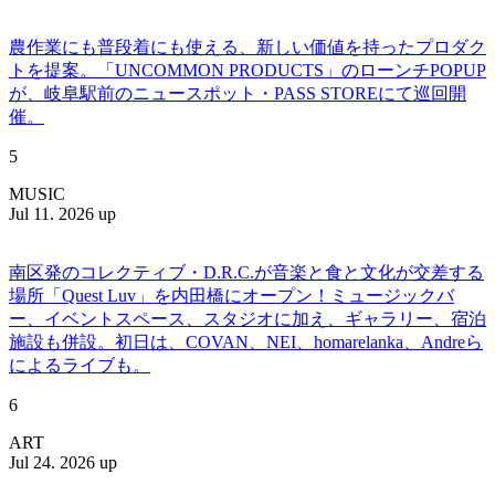
農作業にも普段着にも使える、新しい価値を持ったプロダク
トを提案。「UNCOMMON PRODUCTS」のローンチPOPUP
が、岐阜駅前のニュースポット・PASS STOREにて巡回開
催。
5
MUSIC
Jul 11. 2026 up
南区発のコレクティブ・D.R.C.が⾳楽と⾷と⽂化が交差する
場所「Quest Luv」を内田橋にオープン！ミュージックバ
ー、イベントスペース、スタジオに加え、ギャラリー、宿泊
施設も併設。初日は、COVAN、NEI、homarelanka、Andreら
によるライブも。
6
ART
Jul 24. 2026 up