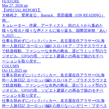
FEATURE
Mar 27. 2026 up
【SPECIAL REPORT】
大橋裕之、鷲尾友公、Barrack、黒田義隆（ON READING）
他、
キュレーター、作家、アーティスト、街の人々から集めた
様々な視点と様々な声とともに振り返る、国際芸術祭「あい
ち2025」。
仕事を辞めずにバックパッカー。名古屋在住アラサーOL海
外一人旅日記 ヨーロッパ編9 スロバキア・ブラチスラヴァま
で鉄道移動。ファンシーな水色の教会、逆ピラミッド型のラ
ジオビル、UFOの塔。ソビエト建築との再会で旅のモチベ
ーションを取り戻す。
COLUMN
Oct 13. 2025 up
仕事を辞めずにバックパッカー。名古屋在住アラサーOL海
外一人旅日記 ヨーロッパ編9 スロバキア・ブラチスラヴァま
で鉄道移動。ファンシーな水色の教会、逆ピラミッド型のラ
ジオビル、UFOの塔。ソビエト建築との再会で旅のモチベ
ーションを取り戻す。
仕事を辞めずにバックパッカー。名古屋在住アラサーOL海
外一人旅日記 ヨーロッパ編8 心残りなハンガリー・ブダペス