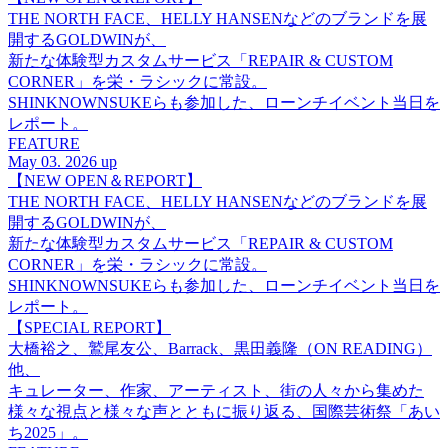
THE NORTH FACE、HELLY HANSENなどのブランドを展
開するGOLDWINが、
新たな体験型カスタムサービス「REPAIR & CUSTOM
CORNER」を栄・ラシックに常設。
SHINKNOWNSUKEらも参加した、ローンチイベント当日を
レポート。
FEATURE
May 03. 2026 up
【NEW OPEN＆REPORT】
THE NORTH FACE、HELLY HANSENなどのブランドを展
開するGOLDWINが、
新たな体験型カスタムサービス「REPAIR & CUSTOM
CORNER」を栄・ラシックに常設。
SHINKNOWNSUKEらも参加した、ローンチイベント当日を
レポート。
【SPECIAL REPORT】
大橋裕之、鷲尾友公、Barrack、黒田義隆（ON READING）
他、
キュレーター、作家、アーティスト、街の人々から集めた
様々な視点と様々な声とともに振り返る、国際芸術祭「あい
ち2025」。