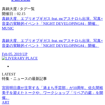
真鍋大度
/ タグ一覧
開催日：02.15
真鍋大度、エブリオブギガス feat. mcアスナロら出演。写真×
音楽の実験的イベント「NIGHT DEVELOPING#4」開催。
MUSIC
真鍋大度、エブリオブギガス feat. mcアスナロら出演。写真×
音楽の実験的イベント「NIGHT DEVELOPING#4」開催。
Feb 05. 2019 UP
LATEST
特集・ニュースの最新記事
宮田明日鹿が主宰する「港まち手芸部」が10周年。佐久間裕
美子を迎えたトークや、ワークショップ「リペアの庭」を開
催。
ART