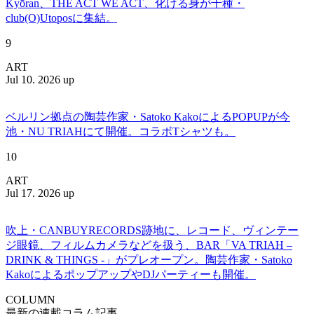
Kyōran、THE ACT WE ACT、化ける身が千種・
club(O)Utoposに集結。
9
ART
Jul 10. 2026 up
ベルリン拠点の陶芸作家・Satoko KakoによるPOPUPが今
池・NU TRIAHにて開催。コラボTシャツも。
10
ART
Jul 17. 2026 up
吹上・CANBUYRECORDS跡地に、レコード、ヴィンテー
ジ眼鏡、フィルムカメラなどを扱う、BAR「VA TRIAH –
DRINK & THINGS -」がプレオープン。陶芸作家・Satoko
KakoによるポップアップやDJパーティーも開催。
COLUMN
最新の連載コラム記事