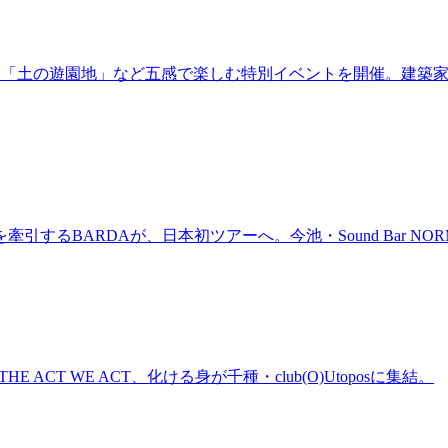
年！「土の遊園地」など五感で楽しむ特別イベントを開催。建築
BARDAが、日本初ツアーへ。今池・Sound Bar NORMAL
n、THE ACT WE ACT、化ける身が千種・club(O)Utoposに集結。