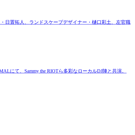
家・日置拓人、ランドスケープデザイナー・樋口彩土、左官職
にて、Sammy the RIOTら多彩なローカルDJ陣と共演。