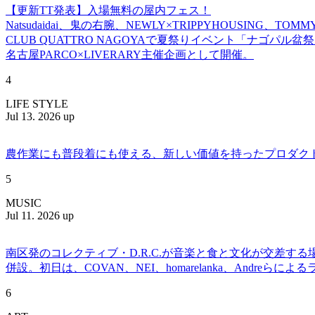
【更新TT発表】入場無料の屋内フェス！
Natsudaidai、鬼の右腕、NEWLY×TRIPPYHOUSING、T
CLUB QUATTRO NAGOYAで夏祭りイベント「ナゴパル
名古屋PARCO×LIVERARY主催企画として開催。
4
LIFE STYLE
Jul 13. 2026 up
農作業にも普段着にも使える、新しい価値を持ったプロダクトを提案
5
MUSIC
Jul 11. 2026 up
南区発のコレクティブ・D.R.C.が⾳楽と⾷と⽂化が交差する
併設。初日は、COVAN、NEI、homarelanka、Andreらによ
6