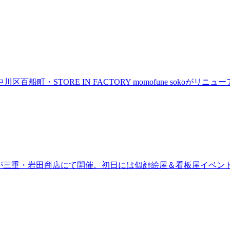
町・STORE IN FACTORY momofune sokoが
ired」が三重・岩田商店にて開催。初日には似顔絵屋＆看板屋イベン