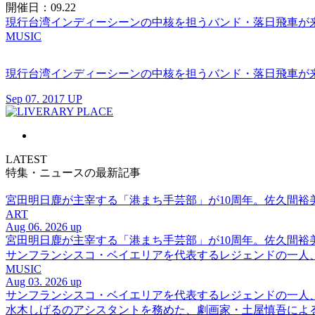
開催日：09.22
現行台湾インディーシーンの中核を担うバンド・落日飛車が来名！
MUSIC
現行台湾インディーシーンの中核を担うバンド・落日飛車が来名！
Sep 07. 2017 UP
LATEST
特集・ニュースの最新記事
宮田明日鹿が主宰する「港まち手芸部」が10周年。佐久間
ART
Aug 06. 2026 up
宮田明日鹿が主宰する「港まち手芸部」が10周年。佐久間
サンフランシスコ・ベイエリアを代表するレジェンドの一人、DJ 
MUSIC
Aug 03. 2026 up
サンフランシスコ・ベイエリアを代表するレジェンドの一人、DJ 
水木しげるのアシスタントを務めた、劇画家・土屋慎吾によ