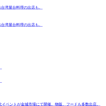
本格台湾屋台料理の出店も。
本格台湾屋台料理の出店も。
。
。
念イベントが金城市場にて開催。物販、フードも多数出店。