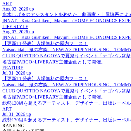
ART
Aug 03. 2026 up
水木しげるのアシスタントを務めた、劇画家・土屋慎吾によ
INNAT、Kota Gushiken、Mayumi（HOME ECONOM
LIFE STYLE
Aug 03. 2026 up
INNAT、Kota Gushiken、Mayumi（HOME ECONOM
【更新TT発表】入場無料の屋内フェス！
Natsudaidai、鬼の右腕、NEWLY×TRIPPYHOUSING、T
CLUB QUATTRO NAGOYAで夏祭りイベント「ナゴパル
名古屋PARCO×LIVERARY主催企画として開催。
FEATURE
Jul 31. 2026 up
【更新TT発表】入場無料の屋内フェス！
Natsudaidai、鬼の右腕、NEWLY×TRIPPYHOUSING、T
CLUB QUATTRO NAGOYAで夏祭りイベント「ナゴパル
名古屋PARCO×LIVERARY主催企画として開催。
総勢130組を超えるアーティスト、デザイナー、出版レーベル
ART
Jul 31. 2026 up
総勢130組を超えるアーティスト、デザイナー、出版レーベル
RANKING