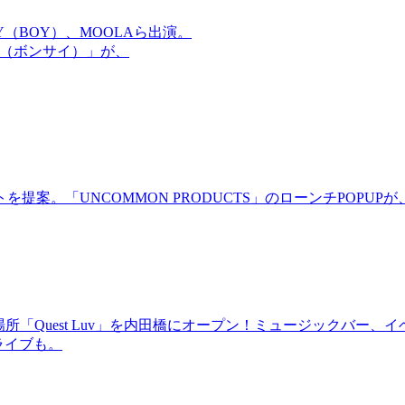
OMMY（BOY）、MOOLAら出演。
盆祭（ボンサイ）」が、
。「UNCOMMON PRODUCTS」のローンチPOPUPが、
場所「Quest Luv」を内田橋にオープン！ミュージックバ
るライブも。