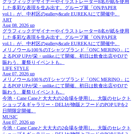
グラフィックデザイナーやイラストレーター8名が紙を使用
した多彩な表現を生み出す。グループ展「ON/PAPER
vol.1」が、中村区のgallery&cafe EUREKAにて開催中。
ART
Aug 08. 2026 up
グラフィックデザイナーやイラストレーター8名が紙を使用
した多彩な表現を生み出す。グループ展「ON/PAPER
vol.1」が、中村区のgallery&cafe EUREKAにて開催中。
メリノウール100％のTシャツブランド「ONC MERINO」に
よるPOP UPが栄・unlike.にて開催。初日は飲食出店やDJで
賑わう、夏祭りイベントも。
LIFE STYLE
Aug 07. 2026 up
メリノウール100％のTシャツブランド「ONC MERINO」に
よるPOP UPが栄・unlike.にて開催。初日は飲食出店やDJで
賑わう、夏祭りイベントも。
今池・Cane Caneと大大大の2会場を使用し、大阪のセレクト
ショップ＆ギャラリー・DELIが物販とフードのPOP UPを2
日間限定開催。
MUSIC
Aug 07. 2026 up
今池・Cane Caneと大大大の2会場を使用し、大阪のセレクト