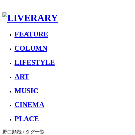
FEATURE
COLUMN
LIFESTYLE
ART
MUSIC
CINEMA
PLACE
野口順哉
/ タグ一覧