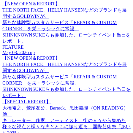
【NEW OPEN＆REPORT】
THE NORTH FACE、HELLY HANSENなどのブランドを展
開するGOLDWINが、
新たな体験型カスタムサービス「REPAIR & CUSTOM
CORNER」を栄・ラシックに常設。
SHINKNOWNSUKEらも参加した、ローンチイベント当日を
レポート。
FEATURE
May 03. 2026 up
【NEW OPEN＆REPORT】
THE NORTH FACE、HELLY HANSENなどのブランドを展
開するGOLDWINが、
新たな体験型カスタムサービス「REPAIR & CUSTOM
CORNER」を栄・ラシックに常設。
SHINKNOWNSUKEらも参加した、ローンチイベント当日を
レポート。
【SPECIAL REPORT】
大橋裕之、鷲尾友公、Barrack、黒田義隆（ON READING）
他、
キュレーター、作家、アーティスト、街の人々から集めた
様々な視点と様々な声とともに振り返る、国際芸術祭「あい
ち2025」。