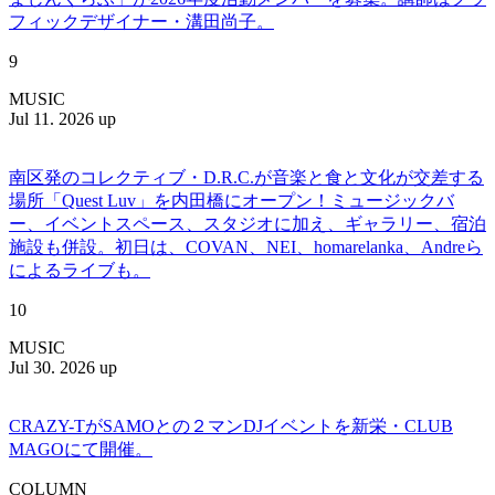
フィックデザイナー・溝田尚子。
9
MUSIC
Jul 11. 2026 up
南区発のコレクティブ・D.R.C.が⾳楽と⾷と⽂化が交差する
場所「Quest Luv」を内田橋にオープン！ミュージックバ
ー、イベントスペース、スタジオに加え、ギャラリー、宿泊
施設も併設。初日は、COVAN、NEI、homarelanka、Andreら
によるライブも。
10
MUSIC
Jul 30. 2026 up
CRAZY-TがSAMOとの２マンDJイベントを新栄・CLUB
MAGOにて開催。
COLUMN