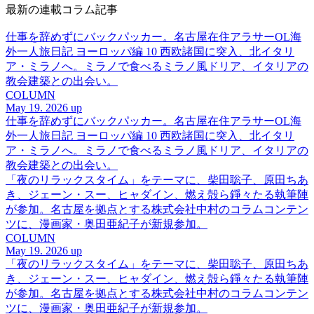
最新の連載コラム記事
仕事を辞めずにバックパッカー。名古屋在住アラサーOL海
外一人旅日記 ヨーロッパ編 10 西欧諸国に突入、北イタリ
ア・ミラノへ。ミラノで食べるミラノ風ドリア、イタリアの
教会建築との出会い。
COLUMN
May 19. 2026 up
仕事を辞めずにバックパッカー。名古屋在住アラサーOL海
外一人旅日記 ヨーロッパ編 10 西欧諸国に突入、北イタリ
ア・ミラノへ。ミラノで食べるミラノ風ドリア、イタリアの
教会建築との出会い。
「夜のリラックスタイム」をテーマに、柴田聡子、原田ちあ
き、ジェーン・スー、ヒャダイン、燃え殻ら錚々たる執筆陣
が参加。名古屋を拠点とする株式会社中村のコラムコンテン
ツに、漫画家・奥田亜紀子が新規参加。
COLUMN
May 19. 2026 up
「夜のリラックスタイム」をテーマに、柴田聡子、原田ちあ
き、ジェーン・スー、ヒャダイン、燃え殻ら錚々たる執筆陣
が参加。名古屋を拠点とする株式会社中村のコラムコンテン
ツに、漫画家・奥田亜紀子が新規参加。