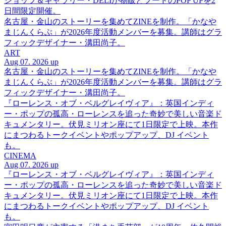
ショップ＆ギャラリー・DELIが物販とフードのPOP UPを2
日間限定開催。
名古屋・金山のストーリーを集めてZINEを制作。「かなや
まじんくらぶ」が2026年度活動メンバーを募集。講師はグラ
フィックデザイナー・溝田尚子。
ART
Aug 07. 2026 up
名古屋・金山のストーリーを集めてZINEを制作。「かなや
まじんくらぶ」が2026年度活動メンバーを募集。講師はグラ
フィックデザイナー・溝田尚子。
『ローレンス・オブ・ベルグレイヴィア』：英国インディ
ー・ポップの孤高・ローレンスを追った奇妙で美しい音楽ド
キュメンタリー。伏見ミリオン座にて1日限定で上映。本作
にまつわるトークイベントやポップアップ、DJ イベント
も。
CINEMA
Aug 07. 2026 up
『ローレンス・オブ・ベルグレイヴィア』：英国インディ
ー・ポップの孤高・ローレンスを追った奇妙で美しい音楽ド
キュメンタリー。伏見ミリオン座にて1日限定で上映。本作
にまつわるトークイベントやポップアップ、DJ イベント
も。