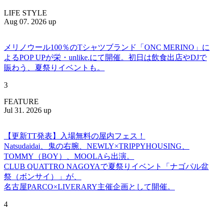
LIFE STYLE
Aug 07. 2026 up
メリノウール100％のTシャツブランド「ONC MERINO」に
よるPOP UPが栄・unlike.にて開催。初日は飲食出店やDJで
賑わう、夏祭りイベントも。
3
FEATURE
Jul 31. 2026 up
【更新TT発表】入場無料の屋内フェス！
Natsudaidai、鬼の右腕、NEWLY×TRIPPYHOUSING、
TOMMY（BOY）、MOOLAら出演。
CLUB QUATTRO NAGOYAで夏祭りイベント「ナゴパル盆
祭（ボンサイ）」が、
名古屋PARCO×LIVERARY主催企画として開催。
4