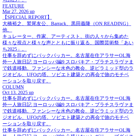
FEATURE
Mar 27. 2026 up
【SPECIAL REPORT】
大橋裕之、鷲尾友公、Barrack、黒田義隆（ON READING）
他、
キュレーター、作家、アーティスト、街の人々から集めた
様々な視点と様々な声とともに振り返る、国際芸術祭「あい
ち2025」。
仕事を辞めずにバックパッカー。名古屋在住アラサーOL海
外一人旅日記 ヨーロッパ編9 スロバキア・ブラチスラヴァま
で鉄道移動。ファンシーな水色の教会、逆ピラミッド型のラ
ジオビル、UFOの塔。ソビエト建築との再会で旅のモチベ
ーションを取り戻す。
COLUMN
Oct 13. 2025 up
仕事を辞めずにバックパッカー。名古屋在住アラサーOL海
外一人旅日記 ヨーロッパ編9 スロバキア・ブラチスラヴァま
で鉄道移動。ファンシーな水色の教会、逆ピラミッド型のラ
ジオビル、UFOの塔。ソビエト建築との再会で旅のモチベ
ーションを取り戻す。
仕事を辞めずにバックパッカー。名古屋在住アラサーOL海