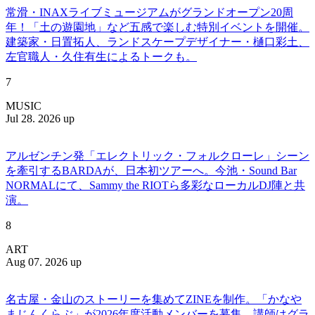
常滑・INAXライブミュージアムがグランドオープン20周
年！「土の遊園地」など五感で楽しむ特別イベントを開催。
建築家・日置拓人、ランドスケープデザイナー・樋口彩土、
左官職人・久住有生によるトークも。
7
MUSIC
Jul 28. 2026 up
アルゼンチン発「エレクトリック・フォルクローレ」シーン
を牽引するBARDAが、日本初ツアーへ。今池・Sound Bar
NORMALにて、Sammy the RIOTら多彩なローカルDJ陣と共
演。
8
ART
Aug 07. 2026 up
名古屋・金山のストーリーを集めてZINEを制作。「かなや
まじんくらぶ」が2026年度活動メンバーを募集。講師はグラ