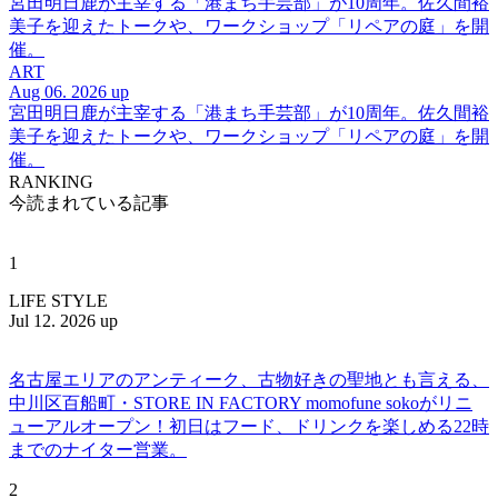
宮田明日鹿が主宰する「港まち手芸部」が10周年。佐久間裕
美子を迎えたトークや、ワークショップ「リペアの庭」を開
催。
ART
Aug 06. 2026 up
宮田明日鹿が主宰する「港まち手芸部」が10周年。佐久間裕
美子を迎えたトークや、ワークショップ「リペアの庭」を開
催。
RANKING
今読まれている記事
1
LIFE STYLE
Jul 12. 2026 up
名古屋エリアのアンティーク、古物好きの聖地とも言える、
中川区百船町・STORE IN FACTORY momofune sokoがリニ
ューアルオープン！初日はフード、ドリンクを楽しめる22時
までのナイター営業。
2