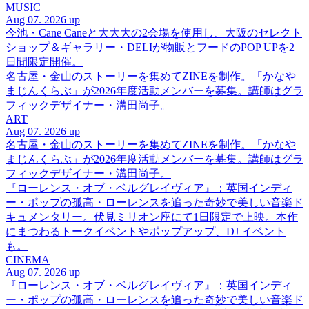
MUSIC
Aug 07. 2026 up
今池・Cane Caneと大大大の2会場を使用し、大阪のセレクト
ショップ＆ギャラリー・DELIが物販とフードのPOP UPを2
日間限定開催。
名古屋・金山のストーリーを集めてZINEを制作。「かなや
まじんくらぶ」が2026年度活動メンバーを募集。講師はグラ
フィックデザイナー・溝田尚子。
ART
Aug 07. 2026 up
名古屋・金山のストーリーを集めてZINEを制作。「かなや
まじんくらぶ」が2026年度活動メンバーを募集。講師はグラ
フィックデザイナー・溝田尚子。
『ローレンス・オブ・ベルグレイヴィア』：英国インディ
ー・ポップの孤高・ローレンスを追った奇妙で美しい音楽ド
キュメンタリー。伏見ミリオン座にて1日限定で上映。本作
にまつわるトークイベントやポップアップ、DJ イベント
も。
CINEMA
Aug 07. 2026 up
『ローレンス・オブ・ベルグレイヴィア』：英国インディ
ー・ポップの孤高・ローレンスを追った奇妙で美しい音楽ド