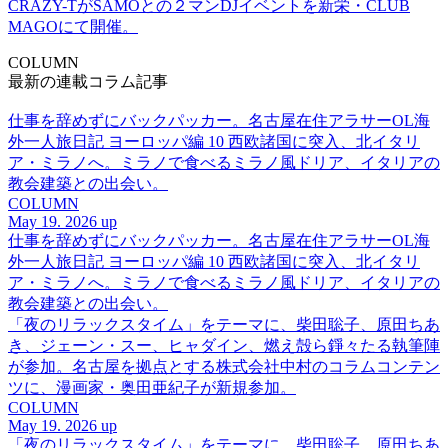
CRAZY-TがSAMOとの２マンDJイベントを新栄・CLUB
MAGOにて開催。
COLUMN
最新の連載コラム記事
仕事を辞めずにバックパッカー。名古屋在住アラサーOL海
外一人旅日記 ヨーロッパ編 10 西欧諸国に突入、北イタリ
ア・ミラノへ。ミラノで食べるミラノ風ドリア、イタリアの
教会建築との出会い。
COLUMN
May 19. 2026 up
仕事を辞めずにバックパッカー。名古屋在住アラサーOL海
外一人旅日記 ヨーロッパ編 10 西欧諸国に突入、北イタリ
ア・ミラノへ。ミラノで食べるミラノ風ドリア、イタリアの
教会建築との出会い。
「夜のリラックスタイム」をテーマに、柴田聡子、原田ちあ
き、ジェーン・スー、ヒャダイン、燃え殻ら錚々たる執筆陣
が参加。名古屋を拠点とする株式会社中村のコラムコンテン
ツに、漫画家・奥田亜紀子が新規参加。
COLUMN
May 19. 2026 up
「夜のリラックスタイム」をテーマに、柴田聡子、原田ちあ