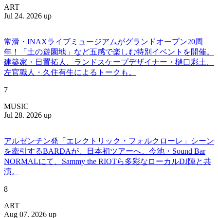
ART
Jul 24. 2026 up
常滑・INAXライブミュージアムがグランドオープン20周
年！「土の遊園地」など五感で楽しむ特別イベントを開催。
建築家・日置拓人、ランドスケープデザイナー・樋口彩土、
左官職人・久住有生によるトークも。
7
MUSIC
Jul 28. 2026 up
アルゼンチン発「エレクトリック・フォルクローレ」シーン
を牽引するBARDAが、日本初ツアーへ。今池・Sound Bar
NORMALにて、Sammy the RIOTら多彩なローカルDJ陣と共
演。
8
ART
Aug 07. 2026 up