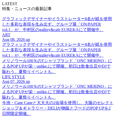
LATEST
特集・ニュースの最新記事
グラフィックデザイナーやイラストレーター8名が紙を使用
した多彩な表現を生み出す。グループ展「ON/PAPER
vol.1」が、中村区のgallery&cafe EUREKAにて開催中。
ART
Aug 08. 2026 up
グラフィックデザイナーやイラストレーター8名が紙を使用
した多彩な表現を生み出す。グループ展「ON/PAPER
vol.1」が、中村区のgallery&cafe EUREKAにて開催中。
メリノウール100％のTシャツブランド「ONC MERINO」に
よるPOP UPが栄・unlike.にて開催。初日は飲食出店やDJで
賑わう、夏祭りイベントも。
LIFE STYLE
Aug 07. 2026 up
メリノウール100％のTシャツブランド「ONC MERINO」に
よるPOP UPが栄・unlike.にて開催。初日は飲食出店やDJで
賑わう、夏祭りイベントも。
今池・Cane Caneと大大大の2会場を使用し、大阪のセレクト
ショップ＆ギャラリー・DELIが物販とフードのPOP UPを2
日間限定開催。