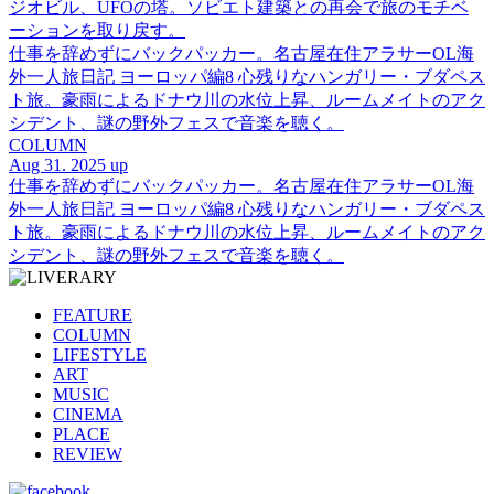
ジオビル、UFOの塔。ソビエト建築との再会で旅のモチベ
ーションを取り戻す。
仕事を辞めずにバックパッカー。名古屋在住アラサーOL海
外一人旅日記 ヨーロッパ編8 心残りなハンガリー・ブダペス
ト旅。豪雨によるドナウ川の水位上昇、ルームメイトのアク
シデント、謎の野外フェスで音楽を聴く。
COLUMN
Aug 31. 2025 up
仕事を辞めずにバックパッカー。名古屋在住アラサーOL海
外一人旅日記 ヨーロッパ編8 心残りなハンガリー・ブダペス
ト旅。豪雨によるドナウ川の水位上昇、ルームメイトのアク
シデント、謎の野外フェスで音楽を聴く。
FEATURE
COLUMN
LIFESTYLE
ART
MUSIC
CINEMA
PLACE
REVIEW