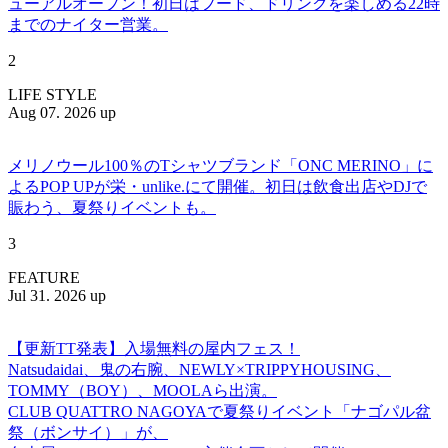
ューアルオープン！初日はフード、ドリンクを楽しめる22時
までのナイター営業。
2
LIFE STYLE
Aug 07. 2026 up
メリノウール100％のTシャツブランド「ONC MERINO」に
よるPOP UPが栄・unlike.にて開催。初日は飲食出店やDJで
賑わう、夏祭りイベントも。
3
FEATURE
Jul 31. 2026 up
【更新TT発表】入場無料の屋内フェス！
Natsudaidai、鬼の右腕、NEWLY×TRIPPYHOUSING、
TOMMY（BOY）、MOOLAら出演。
CLUB QUATTRO NAGOYAで夏祭りイベント「ナゴパル盆
祭（ボンサイ）」が、