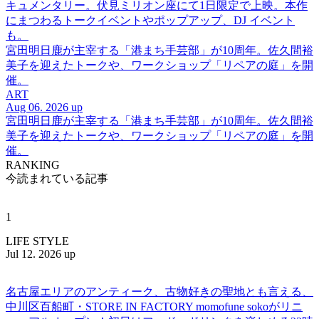
キュメンタリー。伏見ミリオン座にて1日限定で上映。本作
にまつわるトークイベントやポップアップ、DJ イベント
も。
宮田明日鹿が主宰する「港まち手芸部」が10周年。佐久間裕
美子を迎えたトークや、ワークショップ「リペアの庭」を開
催。
ART
Aug 06. 2026 up
宮田明日鹿が主宰する「港まち手芸部」が10周年。佐久間裕
美子を迎えたトークや、ワークショップ「リペアの庭」を開
催。
RANKING
今読まれている記事
1
LIFE STYLE
Jul 12. 2026 up
名古屋エリアのアンティーク、古物好きの聖地とも言える、
中川区百船町・STORE IN FACTORY momofune sokoがリニ