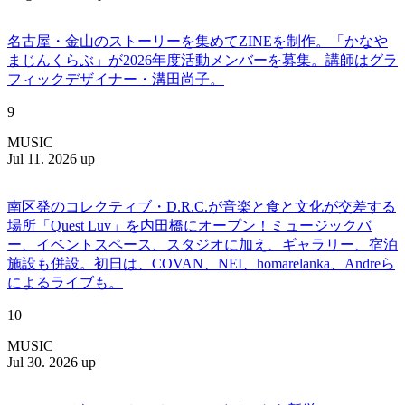
名古屋・金山のストーリーを集めてZINEを制作。「かなや
まじんくらぶ」が2026年度活動メンバーを募集。講師はグラ
フィックデザイナー・溝田尚子。
9
MUSIC
Jul 11. 2026 up
南区発のコレクティブ・D.R.C.が⾳楽と⾷と⽂化が交差する
場所「Quest Luv」を内田橋にオープン！ミュージックバ
ー、イベントスペース、スタジオに加え、ギャラリー、宿泊
施設も併設。初日は、COVAN、NEI、homarelanka、Andreら
によるライブも。
10
MUSIC
Jul 30. 2026 up