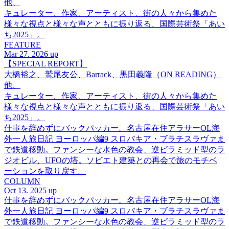
他、
キュレーター、作家、アーティスト、街の人々から集めた
様々な視点と様々な声とともに振り返る、国際芸術祭「あい
ち2025」。
FEATURE
Mar 27. 2026 up
【SPECIAL REPORT】
大橋裕之、鷲尾友公、Barrack、黒田義隆（ON READING）
他、
キュレーター、作家、アーティスト、街の人々から集めた
様々な視点と様々な声とともに振り返る、国際芸術祭「あい
ち2025」。
仕事を辞めずにバックパッカー。名古屋在住アラサーOL海
外一人旅日記 ヨーロッパ編9 スロバキア・ブラチスラヴァま
で鉄道移動。ファンシーな水色の教会、逆ピラミッド型のラ
ジオビル、UFOの塔。ソビエト建築との再会で旅のモチベ
ーションを取り戻す。
COLUMN
Oct 13. 2025 up
仕事を辞めずにバックパッカー。名古屋在住アラサーOL海
外一人旅日記 ヨーロッパ編9 スロバキア・ブラチスラヴァま
で鉄道移動。ファンシーな水色の教会、逆ピラミッド型のラ