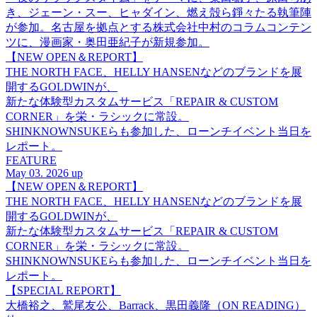
き、ジェーン・スー、ヒャダイン、燃え殻ら錚々たる執筆陣
が参加。名古屋を拠点とする株式会社中村のコラムコンテン
ツに、漫画家・奥田亜紀子が新規参加。
【NEW OPEN＆REPORT】
THE NORTH FACE、HELLY HANSENなどのブランドを展
開するGOLDWINが、
新たな体験型カスタムサービス「REPAIR & CUSTOM
CORNER」を栄・ラシックに常設。
SHINKNOWNSUKEらも参加した、ローンチイベント当日を
レポート。
FEATURE
May 03. 2026 up
【NEW OPEN＆REPORT】
THE NORTH FACE、HELLY HANSENなどのブランドを展
開するGOLDWINが、
新たな体験型カスタムサービス「REPAIR & CUSTOM
CORNER」を栄・ラシックに常設。
SHINKNOWNSUKEらも参加した、ローンチイベント当日を
レポート。
【SPECIAL REPORT】
大橋裕之、鷲尾友公、Barrack、黒田義隆（ON READING）