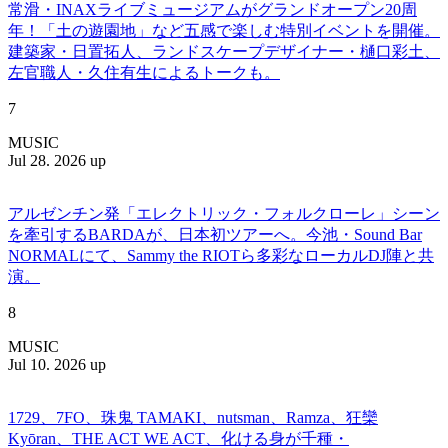
常滑・INAXライブミュージアムがグランドオープン20周
年！「土の遊園地」など五感で楽しむ特別イベントを開催。
建築家・日置拓人、ランドスケープデザイナー・樋口彩土、
左官職人・久住有生によるトークも。
7
MUSIC
Jul 28. 2026 up
アルゼンチン発「エレクトリック・フォルクローレ」シーン
を牽引するBARDAが、日本初ツアーへ。今池・Sound Bar
NORMALにて、Sammy the RIOTら多彩なローカルDJ陣と共
演。
8
MUSIC
Jul 10. 2026 up
1729、7FO、珠鬼 TAMAKI、nutsman、Ramza、狂欒
Kyōran、THE ACT WE ACT、化ける身が千種・