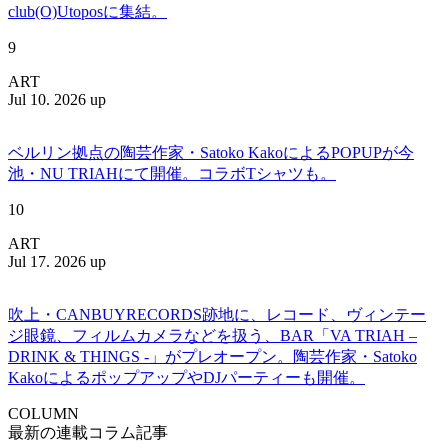
club(O)Utoposに集結。
9
ART
Jul 10. 2026 up
ベルリン拠点の陶芸作家・Satoko KakoによるPOPUPが今
池・NU TRIAHにて開催。コラボTシャツも。
10
ART
Jul 17. 2026 up
吹上・CANBUYRECORDS跡地に、レコード、ヴィンテー
ジ眼鏡、フィルムカメラなどを扱う、BAR「VA TRIAH –
DRINK & THINGS -」がプレオープン。陶芸作家・Satoko
KakoによるポップアップやDJパーティーも開催。
COLUMN
最新の連載コラム記事