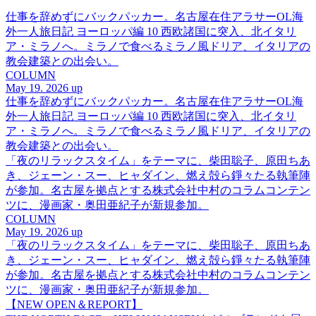
仕事を辞めずにバックパッカー。名古屋在住アラサーOL海
外一人旅日記 ヨーロッパ編 10 西欧諸国に突入、北イタリ
ア・ミラノへ。ミラノで食べるミラノ風ドリア、イタリアの
教会建築との出会い。
COLUMN
May 19. 2026 up
仕事を辞めずにバックパッカー。名古屋在住アラサーOL海
外一人旅日記 ヨーロッパ編 10 西欧諸国に突入、北イタリ
ア・ミラノへ。ミラノで食べるミラノ風ドリア、イタリアの
教会建築との出会い。
「夜のリラックスタイム」をテーマに、柴田聡子、原田ちあ
き、ジェーン・スー、ヒャダイン、燃え殻ら錚々たる執筆陣
が参加。名古屋を拠点とする株式会社中村のコラムコンテン
ツに、漫画家・奥田亜紀子が新規参加。
COLUMN
May 19. 2026 up
「夜のリラックスタイム」をテーマに、柴田聡子、原田ちあ
き、ジェーン・スー、ヒャダイン、燃え殻ら錚々たる執筆陣
が参加。名古屋を拠点とする株式会社中村のコラムコンテン
ツに、漫画家・奥田亜紀子が新規参加。
【NEW OPEN＆REPORT】