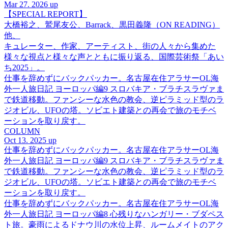
Mar 27. 2026 up
【SPECIAL REPORT】
大橋裕之、鷲尾友公、Barrack、黒田義隆（ON READING）
他、
キュレーター、作家、アーティスト、街の人々から集めた
様々な視点と様々な声とともに振り返る、国際芸術祭「あい
ち2025」。
仕事を辞めずにバックパッカー。名古屋在住アラサーOL海
外一人旅日記 ヨーロッパ編9 スロバキア・ブラチスラヴァま
で鉄道移動。ファンシーな水色の教会、逆ピラミッド型のラ
ジオビル、UFOの塔。ソビエト建築との再会で旅のモチベ
ーションを取り戻す。
COLUMN
Oct 13. 2025 up
仕事を辞めずにバックパッカー。名古屋在住アラサーOL海
外一人旅日記 ヨーロッパ編9 スロバキア・ブラチスラヴァま
で鉄道移動。ファンシーな水色の教会、逆ピラミッド型のラ
ジオビル、UFOの塔。ソビエト建築との再会で旅のモチベ
ーションを取り戻す。
仕事を辞めずにバックパッカー。名古屋在住アラサーOL海
外一人旅日記 ヨーロッパ編8 心残りなハンガリー・ブダペス
ト旅。豪雨によるドナウ川の水位上昇、ルームメイトのアク