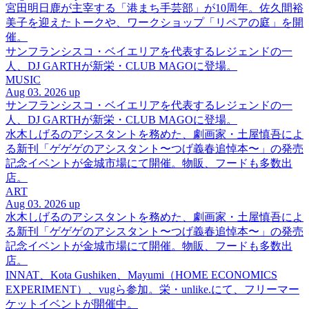
宮田明日鹿が主宰する「港まち手芸部」が10周年。佐久間裕
美子を迎えたトークや、ワークショップ「リペアの庭」を開
催。
サンフランシスコ・ベイエリアを代表するレジェンドの一
人、DJ GARTHが新栄・CLUB MAGOに登場。
MUSIC
Aug 03. 2026 up
サンフランシスコ・ベイエリアを代表するレジェンドの一
人、DJ GARTHが新栄・CLUB MAGOに登場。
水木しげるのアシスタントを務めた、劇画家・土屋慎吾によ
る新刊「ゲゲゲのアシスタント〜つげ義春追悼本〜」の発売
記念イベントが金城市場にて開催。物販、フードも多数出
店。
ART
Aug 03. 2026 up
水木しげるのアシスタントを務めた、劇画家・土屋慎吾によ
る新刊「ゲゲゲのアシスタント〜つげ義春追悼本〜」の発売
記念イベントが金城市場にて開催。物販、フードも多数出
店。
INNAT、Kota Gushiken、Mayumi（HOME ECONOMICS
EXPERIMENT）、vugら参加。栄・unlike.にて、フリーマー
ケットイベントが開催中。