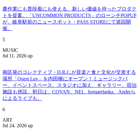
農作業にも普段着にも使える、新しい価値を持ったプロダク
トを提案。「UNCOMMON PRODUCTS」のローンチPOPUP
が、岐阜駅前のニュースポット・PASS STOREにて巡回開
催。
5
MUSIC
Jul 11. 2026 up
南区発のコレクティブ・D.R.C.が⾳楽と⾷と⽂化が交差する
場所「Quest Luv」を内田橋にオープン！ミュージックバ
ー、イベントスペース、スタジオに加え、ギャラリー、宿泊
施設も併設。初日は、COVAN、NEI、homarelanka、Andreら
によるライブも。
6
ART
Jul 24. 2026 up