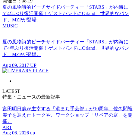
開催日：08.19
夏の風物詩的ビーチサイドパーティー「STARS」が内海に
て4年ぶり復活開催！ゲストバンドにOrland、世界的なバン
ド、MZPが登場。
MUSIC
夏の風物詩的ビーチサイドパーティー「STARS」が内海に
て4年ぶり復活開催！ゲストバンドにOrland、世界的なバン
ド、MZPが登場。
Aug 09. 2017 UP
LATEST
特集・ニュースの最新記事
宮田明日鹿が主宰する「港まち手芸部」が10周年。佐久間裕
美子を迎えたトークや、ワークショップ「リペアの庭」を開
催。
ART
Aug 06. 2026 up