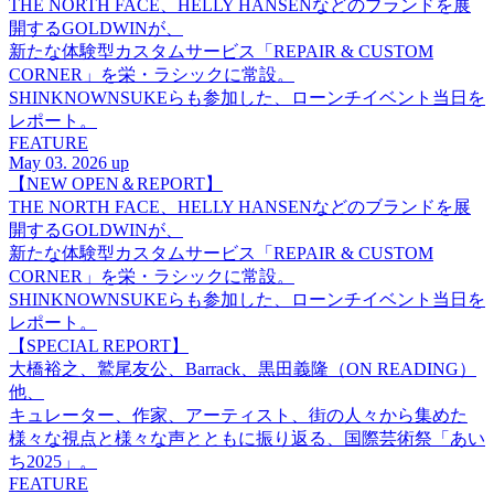
THE NORTH FACE、HELLY HANSENなどのブランドを展
開するGOLDWINが、
新たな体験型カスタムサービス「REPAIR & CUSTOM
CORNER」を栄・ラシックに常設。
SHINKNOWNSUKEらも参加した、ローンチイベント当日を
レポート。
FEATURE
May 03. 2026 up
【NEW OPEN＆REPORT】
THE NORTH FACE、HELLY HANSENなどのブランドを展
開するGOLDWINが、
新たな体験型カスタムサービス「REPAIR & CUSTOM
CORNER」を栄・ラシックに常設。
SHINKNOWNSUKEらも参加した、ローンチイベント当日を
レポート。
【SPECIAL REPORT】
大橋裕之、鷲尾友公、Barrack、黒田義隆（ON READING）
他、
キュレーター、作家、アーティスト、街の人々から集めた
様々な視点と様々な声とともに振り返る、国際芸術祭「あい
ち2025」。
FEATURE