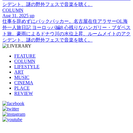
シデント、謎の野外フェスで音楽を聴く。
COLUMN
Aug 31. 2025 up
仕事を辞めずにバックパッカー。名古屋在住アラサーOL海
外一人旅日記 ヨーロッパ編8 心残りなハンガリー・ブダペス
ト旅。豪雨によるドナウ川の水位上昇、ルームメイトのアク
シデント、謎の野外フェスで音楽を聴く。
FEATURE
COLUMN
LIFESTYLE
ART
MUSIC
CINEMA
PLACE
REVIEW