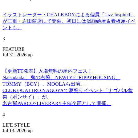
イラストレーター・CHALKBOYによる個展「Jazz Inspired」
が三重・岩田商店にて開催。初日には似顔絵屋＆看板屋イベ
ントも。
3
FEATURE
Jul 31. 2026 up
【更新TT発表】入場無料の屋内フェス！
Natsudaidai、鬼の右腕、NEWLY×TRIPPYHOUSING、
TOMMY（BOY）、MOOLAら出演。
CLUB QUATTRO NAGOYAで夏祭りイベント「ナゴパル盆
祭（ボンサイ）」が、
名古屋PARCO×LIVERARY主催企画として開催。
4
LIFE STYLE
Jul 13. 2026 up