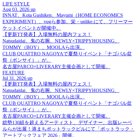
LIFE STYLE
Aug 03. 2026 up
INNAT、Kota Gushiken、Mayumi（HOME ECONOMICS
EXPERIMENT）、vugら参加。栄・unlike.にて、フリーマー
ケットイベントが開催中。
【更新TT発表】入場無料の屋内フェス！
Natsudaidai、鬼の右腕、NEWLY×TRIPPYHOUSING、
TOMMY（BOY）、MOOLAら出演。
CLUB QUATTRO NAGOYAで夏祭りイベント「ナゴパル盆
祭（ボンサイ）」が、
名古屋PARCO×LIVERARY主催企画として開催。
FEATURE
Jul 31. 2026 up
【更新TT発表】入場無料の屋内フェス！
Natsudaidai、鬼の右腕、NEWLY×TRIPPYHOUSING、
TOMMY（BOY）、MOOLAら出演。
CLUB QUATTRO NAGOYAで夏祭りイベント「ナゴパル盆
祭（ボンサイ）」が、
名古屋PARCO×LIVERARY主催企画として開催。
総勢130組を超えるアーティスト、デザイナー、出版レーベ
ルらが出展！港まちポットラックビルにて「ポットラック・
アートブックフェア 2026」開催。