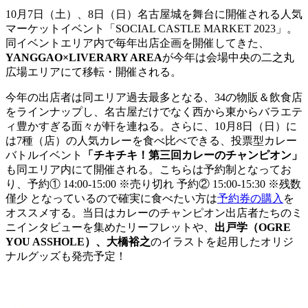
10月7日（土）、8日（日）名古屋城を舞台に開催される人気
マーケットイベント「SOCIAL CASTLE MARKET 2023」。
同イベントエリア内で毎年出店企画を開催してきた、
YANGGAO×LIVERARY AREA
が今年は会場中央の二之丸
広場エリアにて移転・開催される。
今年の出店者は同エリア過去最多となる、34の物販＆飲食店
をラインナップし、名古屋だけでなく西から東からバラエテ
ィ豊かすぎる面々が軒を連ねる。さらに、10月8日（日）に
は7種（店）の人気カレーを食べ比べできる、投票型カレー
バトルイベント
「チキチキ！第三回カレーのチャンピオン」
も同エリア内にて開催される。こちらは予約制となってお
り、予約① 14:00-15:00 ※売り切れ 予約② 15:00-15:30 ※残数
僅少 となっているので確実に食べたい方は
予約券の購入
を
オススメする。当日はカレーのチャンピオン出店者たちのミ
ニインタビューを集めたリーフレットや、
出戸学（OGRE
YOU ASSHOLE）、大橋裕之
のイラストを起用したオリジ
ナルグッズも発売予定！