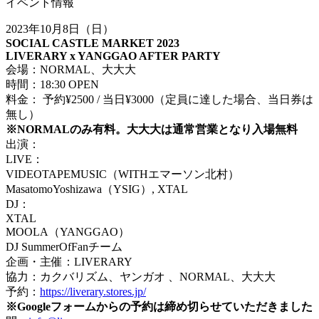
イベント情報
2023年10月8日（日）
SOCIAL CASTLE MARKET 2023
LIVERARY x YANGGAO AFTER PARTY
会場：NORMAL、大大大
時間：18:30 OPEN
料金： 予約¥2500 / 当日¥3000（定員に達した場合、当日券は
無し）
※NORMALのみ有料。大大大は通常営業となり入場無料
出演：
LIVE：
VIDEOTAPEMUSIC（WITHエマーソン北村）
MasatomoYoshizawa（YSIG）, XTAL
DJ：
XTAL
MOOLA（YANGGAO）
DJ SummerOfFanチーム
企画・主催：LIVERARY
協力：カクバリズム、ヤンガオ 、NORMAL、大大大
予約：
https://liverary.stores.jp/
※Googleフォームからの予約は締め切らせていただきました