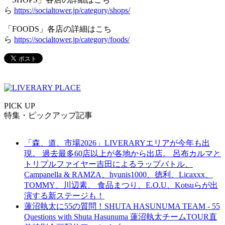
ら
https://socialtower.jp/category/shops/
「FOODS」各店の詳細はこち
ら
https://socialtower.jp/category/foods/
PICK UP
特集・ピックアップ記事
「森、道、市場2026」LIVERARYエリアが今年も出
現。 過去最多60店以上が各地から出店。 呂布カルマと
トリプルファイヤー吉田によるラップバトル、
Campanella & RAMZA、hyunis1000、徳利、Licaxxx、
TOMMY、川辺素、 食品まつり、E.O.U、Kotsuらが出
演する新ステージも！
蓮沼執太に55の質問！SHUTA HASUNUMA TEAM - 55
Questions with Shuta Hasunuma 蓮沼執太チームTOUR直