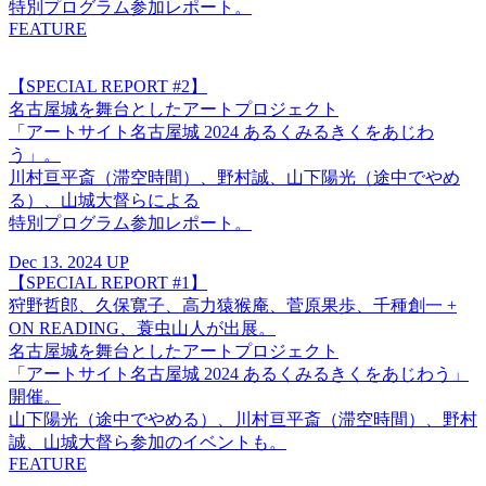
特別プログラム参加レポート。
FEATURE
【SPECIAL REPORT #2】
名古屋城を舞台としたアートプロジェクト
「アートサイト名古屋城 2024 あるくみるきくをあじわ
う」。
川村亘平斎（滞空時間）、野村誠、山下陽光（途中でやめ
る）、山城大督らによる
特別プログラム参加レポート。
Dec 13. 2024 UP
【SPECIAL REPORT #1】
狩野哲郎、久保寛子、高力猿猴庵、菅原果歩、千種創一 +
ON READING、蓑虫山人が出展。
名古屋城を舞台としたアートプロジェクト
「アートサイト名古屋城 2024 あるくみるきくをあじわう」
開催。
山下陽光（途中でやめる）、川村亘平斎（滞空時間）、野村
誠、山城大督ら参加のイベントも。
FEATURE