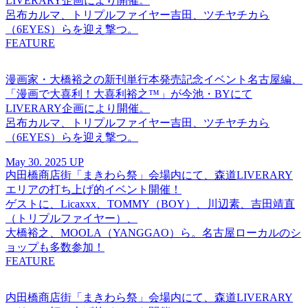
LIVERARY企画により開催。
呂布カルマ、トリプルファイヤー吉田、ツチヤチカら
（6EYES）らを迎え撃つ。
FEATURE
漫画家・大橋裕之の新刊単行本発売記念イベント名古屋編、
「漫画で大喜利！大喜利裕之™︎」が今池・BYにて
LIVERARY企画により開催。
呂布カルマ、トリプルファイヤー吉田、ツチヤチカら
（6EYES）らを迎え撃つ。
May 30. 2025 UP
内田橋商店街「まきわら祭」会場内にて、森道LIVERARY
エリアの打ち上げ的イベント開催！
ゲストに、Licaxxx、TOMMY（BOY）、川辺素、吉田靖直
（トリプルファイヤー）、
大橋裕之、MOOLA（YANGGAO）ら。名古屋ローカルのシ
ョップも多数参加！
FEATURE
内田橋商店街「まきわら祭」会場内にて、森道LIVERARY