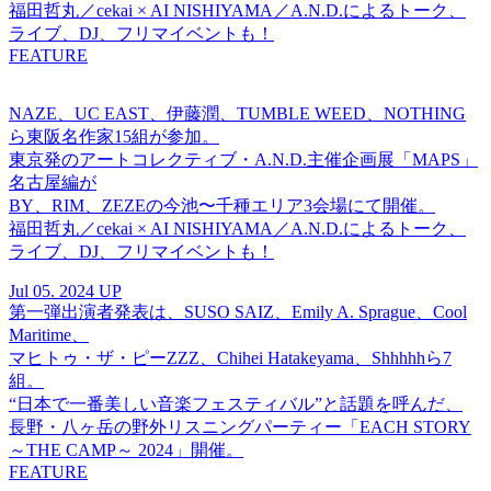
福田哲丸／cekai × AI NISHIYAMA／A.N.D.によるトーク、
ライブ、DJ、フリマイベントも！
FEATURE
NAZE、UC EAST、伊藤潤、TUMBLE WEED、NOTHING
ら東阪名作家15組が参加。
東京発のアートコレクティブ・A.N.D.主催企画展「MAPS」
名古屋編が
BY、RIM、ZEZEの今池〜千種エリア3会場にて開催。
福田哲丸／cekai × AI NISHIYAMA／A.N.D.によるトーク、
ライブ、DJ、フリマイベントも！
Jul 05. 2024 UP
第一弾出演者発表は、SUSO SAIZ、Emily A. Sprague、Cool
Maritime、
マヒトゥ・ザ・ピーZZZ、Chihei Hatakeyama、Shhhhhら7
組。
“日本で一番美しい音楽フェスティバル”と話題を呼んだ、
長野・八ヶ岳の野外リスニングパーティー「EACH STORY
～THE CAMP～ 2024」開催。
FEATURE