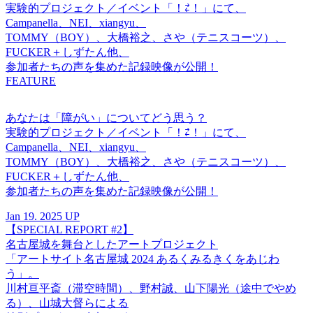
実験的プロジェクト／イベント「！⇄！」にて、
Campanella、NEI、xiangyu、
TOMMY（BOY）、大橋裕之、さや（テニスコーツ）、
FUCKER＋しずたん他、
参加者たちの声を集めた記録映像が公開！
FEATURE
あなたは「障がい」についてどう思う？
実験的プロジェクト／イベント「！⇄！」にて、
Campanella、NEI、xiangyu、
TOMMY（BOY）、大橋裕之、さや（テニスコーツ）、
FUCKER＋しずたん他、
参加者たちの声を集めた記録映像が公開！
Jan 19. 2025 UP
【SPECIAL REPORT #2】
名古屋城を舞台としたアートプロジェクト
「アートサイト名古屋城 2024 あるくみるきくをあじわ
う」。
川村亘平斎（滞空時間）、野村誠、山下陽光（途中でやめ
る）、山城大督らによる