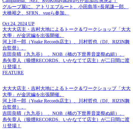
Campanella、NEI、RyoKobayakawaらが追加出演決定！
グループ展に、アトリエブルート、小田島等×長尾謙一郎、
大橋裕之、SFRN、vugら参加。
Oct 24. 2024 UP
大大大店主・吉村大地によるトーク＆ワークショップ「大大
大學」が金沢編を出張開催。
河上洋一郎（Yoake Records店主）、川村哲也（DJ、RIZIN舞
台監督）、
吉田良晴（九九谷） 、NOB（橋の下世界音楽祭ぬ組）、
糸矢章人（狼煙RECORDS、いかなてて店主）が二日間に渡
り登場！
FEATURE
大大大店主・吉村大地によるトーク＆ワークショップ「大大
大學」が金沢編を出張開催。
河上洋一郎（Yoake Records店主）、川村哲也（DJ、RIZIN舞
台監督）、
吉田良晴（九九谷） 、NOB（橋の下世界音楽祭ぬ組）、
糸矢章人（狼煙RECORDS、いかなてて店主）が二日間に渡
り登場！