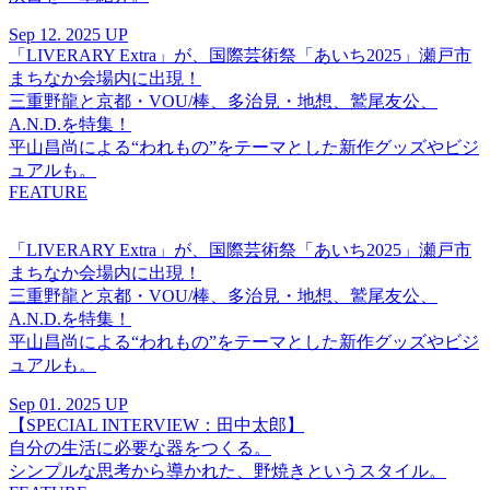
Sep 12. 2025 UP
「LIVERARY Extra」が、国際芸術祭「あいち2025」瀬戸市
まちなか会場内に出現！
三重野龍と京都・VOU/棒、多治見・地想、鷲尾友公、
A.N.D.を特集！
平山昌尚による“われもの”をテーマとした新作グッズやビジ
ュアルも。
FEATURE
「LIVERARY Extra」が、国際芸術祭「あいち2025」瀬戸市
まちなか会場内に出現！
三重野龍と京都・VOU/棒、多治見・地想、鷲尾友公、
A.N.D.を特集！
平山昌尚による“われもの”をテーマとした新作グッズやビジ
ュアルも。
Sep 01. 2025 UP
【SPECIAL INTERVIEW：田中太郎】
自分の生活に必要な器をつくる。
シンプルな思考から導かれた、野焼きというスタイル。