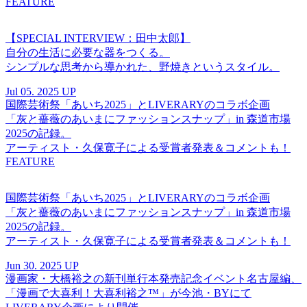
FEATURE
【SPECIAL INTERVIEW：田中太郎】
自分の生活に必要な器をつくる。
シンプルな思考から導かれた、野焼きというスタイル。
Jul 05. 2025 UP
国際芸術祭「あいち2025」とLIVERARYのコラボ企画
「灰と薔薇のあいまにファッションスナップ」in 森道市場
2025の記録。
アーティスト・久保寛子による受賞者発表＆コメントも！
FEATURE
国際芸術祭「あいち2025」とLIVERARYのコラボ企画
「灰と薔薇のあいまにファッションスナップ」in 森道市場
2025の記録。
アーティスト・久保寛子による受賞者発表＆コメントも！
Jun 30. 2025 UP
漫画家・大橋裕之の新刊単行本発売記念イベント名古屋編、
「漫画で大喜利！大喜利裕之™︎」が今池・BYにて