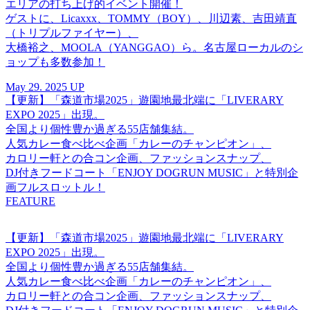
エリアの打ち上げ的イベント開催！
ゲストに、Licaxxx、TOMMY（BOY）、川辺素、吉田靖直
（トリプルファイヤー）、
大橋裕之、MOOLA（YANGGAO）ら。名古屋ローカルのシ
ョップも多数参加！
May 29. 2025 UP
【更新】「森道市場2025」遊園地最北端に「LIVERARY
EXPO 2025」出現。
全国より個性豊か過ぎる55店舗集結。
人気カレー食べ比べ企画「カレーのチャンピオン」、
カロリー軒との合コン企画、ファッションスナップ、
DJ付きフードコート「ENJOY DOGRUN MUSIC」と特別企
画フルスロットル！
FEATURE
【更新】「森道市場2025」遊園地最北端に「LIVERARY
EXPO 2025」出現。
全国より個性豊か過ぎる55店舗集結。
人気カレー食べ比べ企画「カレーのチャンピオン」、
カロリー軒との合コン企画、ファッションスナップ、