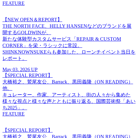
FEATURE
【NEW OPEN＆REPORT】
THE NORTH FACE、HELLY HANSENなどのブランドを展
開するGOLDWINが、
新たな体験型カスタムサービス「REPAIR & CUSTOM
CORNER」を栄・ラシックに常設。
SHINKNOWNSUKEらも参加した、ローンチイベント当日を
レポート。
May 03. 2026 UP
【SPECIAL REPORT】
大橋裕之、鷲尾友公、Barrack、黒田義隆（ON READING）
他、
キュレーター、作家、アーティスト、街の人々から集めた
様々な視点と様々な声とともに振り返る、国際芸術祭「あい
ち2025」。
FEATURE
【SPECIAL REPORT】
大橋裕之、鷲尾友公、Barrack、黒田義隆（ON READING）