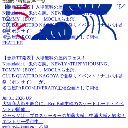
feature
/ 特集記事一覧
【更新TT発表】入場無料の屋内フェス！
Natsudaidai、鬼の右腕、NEWLY×TRIPPYHOUSING、
TOMMY（BOY）、MOOLAら出演。
CLUB QUATTRO NAGOYAで夏祭りイベント「ナゴパル盆
祭（ボンサイ）」が、
名古屋PARCO×LIVERARY主催企画として開催。
FEATURE
【更新TT発表】入場無料の屋内フェス！
Natsudaidai、鬼の右腕、NEWLY×TRIPPYHOUSING、
TOMMY（BOY）、MOOLAら出演。
CLUB QUATTRO NAGOYAで夏祭りイベント「ナゴパル盆
祭（ボンサイ）」が、
名古屋PARCO×LIVERARY主催企画として開催。
Jul 31. 2026 UP
大須商店街を舞台に、Red Bull主催のスケートボード・イベ
ントが開催。
ジャッジは、プロスケーターの加藤大輔、中浦大輔と観客！
エントリー受付中。
昨年の記録映像も公開。