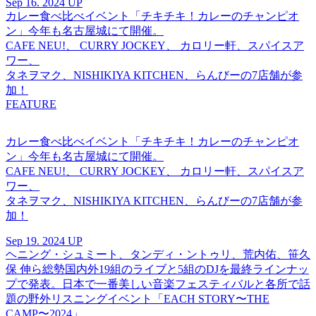
Sep 16. 2024 UP
カレー食べ比べイベント「チキチキ！カレーのチャンピオ
ン」今年も名古屋城にて開催。
CAFE NEU!、 CURRY JOCKEY、 カロリー軒、スパイスア
ワー、
タネヲマク、NISHIKIYA KITCHEN、らんびーの7店舗が参
加！
FEATURE
カレー食べ比べイベント「チキチキ！カレーのチャンピオ
ン」今年も名古屋城にて開催。
CAFE NEU!、 CURRY JOCKEY、 カロリー軒、スパイスア
ワー、
タネヲマク、NISHIKIYA KITCHEN、らんびーの7店舗が参
加！
Sep 19. 2024 UP
ヘニング・シュミート、タンディ・ントゥリ、荒内佑、笹久
保 伸ら総勢国内外19組のライブと5組のDJを最終ラインナッ
プで発表。日本で一番美しい音楽フェスティバルと各所で話
題の野外リスニングイベント「EACH STORY〜THE
CAMP〜2024」。