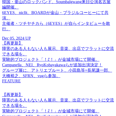
韓国・釜山のロックバンド、Soumbalgwang来日公演名古屋
編開催。
6EYES、nicfit、BOARDが金山・ブラジルコーヒーにて共
演。
主催者・ツチヤチカら（6EYES）が自らインタビューを敢
行。
Dec 05. 2024 UP
【再更新】
障害のある人もない人も展示、音楽、出店でフラットに交流
できる場を。
実験的プロジェクト「！⇄！」が金城市場にて開催。
Campanella、NEI、RyoKobayakawaらが追加出演決定！
グループ展に、アトリエブルート、小田島等×長尾謙一郎、
大橋裕之、SFRN、vugら参加。
FEATURE
【再更新】
障害のある人もない人も展示、音楽、出店でフラットに交流
できる場を。
実験的プロジェクト「！⇄！」が金城市場にて開催。