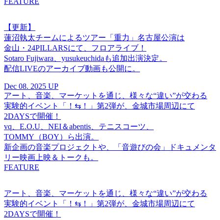
FEATURE
【更新】
蓮沼執太チームによるツアー「重力」名古屋公演は
金山・24PILLARSにて、フロアライブ！
Sotaro Fujiwara、yusukeuchidaも追加出演決定。
配信LIVEのアーカイブ動画も公開に。
Dec 08. 2025 UP
アート、音楽、マーケットを通じ、様々な“違い”が交わる
実験的イベント「！⇆！」第2弾が、金城市場周辺にて
2DAYSで開催！
vq、E.O.U、NEI＆abentis、テニスコーツ、
TOMMY（BOY）ら出演。
新企画の音楽プロジェクトや、「音遊びの会」ドキュメンタ
リー映画上映＆トークも。
FEATURE
アート、音楽、マーケットを通じ、様々な“違い”が交わる
実験的イベント「！⇆！」第2弾が、金城市場周辺にて
2DAYSで開催！