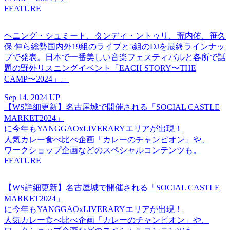
FEATURE
ヘニング・シュミート、タンディ・ントゥリ、荒内佑、笹久
保 伸ら総勢国内外19組のライブと5組のDJを最終ラインナッ
プで発表。日本で一番美しい音楽フェスティバルと各所で話
題の野外リスニングイベント「EACH STORY〜THE
CAMP〜2024」。
Sep 14. 2024 UP
【WS詳細更新】名古屋城で開催される「SOCIAL CASTLE
MARKET2024」
に今年もYANGGAOxLIVERARYエリアが出現！
人気カレー食べ比べ企画「カレーのチャンピオン」や、
ワークショップ企画などのスペシャルコンテンツも。
FEATURE
【WS詳細更新】名古屋城で開催される「SOCIAL CASTLE
MARKET2024」
に今年もYANGGAOxLIVERARYエリアが出現！
人気カレー食べ比べ企画「カレーのチャンピオン」や、