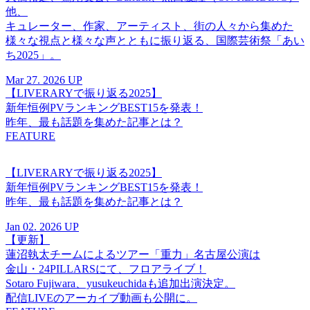
他、
キュレーター、作家、アーティスト、街の人々から集めた
様々な視点と様々な声とともに振り返る、国際芸術祭「あい
ち2025」。
Mar 27. 2026 UP
【LIVERARYで振り返る2025】
新年恒例PVランキングBEST15を発表！
昨年、最も話題を集めた記事とは？
FEATURE
【LIVERARYで振り返る2025】
新年恒例PVランキングBEST15を発表！
昨年、最も話題を集めた記事とは？
Jan 02. 2026 UP
【更新】
蓮沼執太チームによるツアー「重力」名古屋公演は
金山・24PILLARSにて、フロアライブ！
Sotaro Fujiwara、yusukeuchidaも追加出演決定。
配信LIVEのアーカイブ動画も公開に。