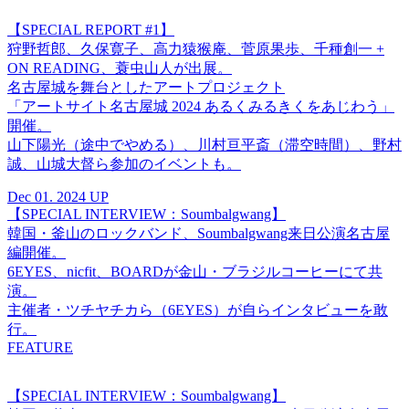
【SPECIAL REPORT #1】
狩野哲郎、久保寛子、高力猿猴庵、菅原果歩、千種創一 +
ON READING、蓑虫山人が出展。
名古屋城を舞台としたアートプロジェクト
「アートサイト名古屋城 2024 あるくみるきくをあじわう」
開催。
山下陽光（途中でやめる）、川村亘平斎（滞空時間）、野村
誠、山城大督ら参加のイベントも。
Dec 01. 2024 UP
【SPECIAL INTERVIEW：Soumbalgwang】
韓国・釜山のロックバンド、Soumbalgwang来日公演名古屋
編開催。
6EYES、nicfit、BOARDが金山・ブラジルコーヒーにて共
演。
主催者・ツチヤチカら（6EYES）が自らインタビューを敢
行。
FEATURE
【SPECIAL INTERVIEW：Soumbalgwang】