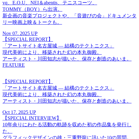
vq、E.O.U、NEI＆abentis、テニスコーツ、
TOMMY（BOY）ら出演。
新企画の音楽プロジェクトや、「音遊びの会」ドキュメンタ
リー映画上映＆トークも。
Nov 07. 2025 UP
【SPECIAL REPORT】
「アートサイト名古屋城 ― 結構のテクトニクス」
現代美術により、移築された幻の本丸御殿。
アーティスト・川田知志が描いた、保存と創造のあいま。
FEATURE
【SPECIAL REPORT】
「アートサイト名古屋城 ― 結構のテクトニクス」
現代美術により、移築された幻の本丸御殿。
アーティスト・川田知志が描いた、保存と創造のあいま。
Oct 17. 2025 UP
【SPECIAL INTERVIEW】
10年余りにわたる活動の軌跡を収めた初の作品集を発行し
た、
グラフィックデザインの雄・三重野龍に訊いた10の質問。