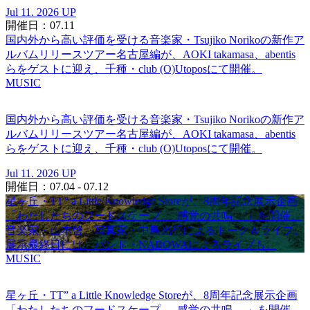
Jul 11. 2026 UP
開催日：07.11
国内外から高い評価を受ける音楽家・Tsujiko Norikoの新作ア
ルバムリリースツアー名古屋編が、AOKI takamasa、abentis
らをゲストに迎え、千種・club (O)Utoposにて開催。
MUSIC
国内外から高い評価を受ける音楽家・Tsujiko Norikoの新作ア
ルバムリリースツアー名古屋編が、AOKI takamasa、abentis
らをゲストに迎え、千種・club (O)Utoposにて開催。
Jul 11. 2026 UP
開催日：07.04 - 07.12
星ヶ丘・TT” a Little Knowledge Storeが、8周年記念展示企画
「わたしたちのフードスケープ ― 感覚の共鳴 ―」を開催。
音楽家・山本啓、写真家・中島光行によるトーク＆ライブ。
展示最終日には、バンド・NABOWAによるライブも。
MUSIC
星ヶ丘・TT” a Little Knowledge Storeが、8周年記念展示企画
「わたしたちのフードスケープ ― 感覚の共鳴 ―」を開催。