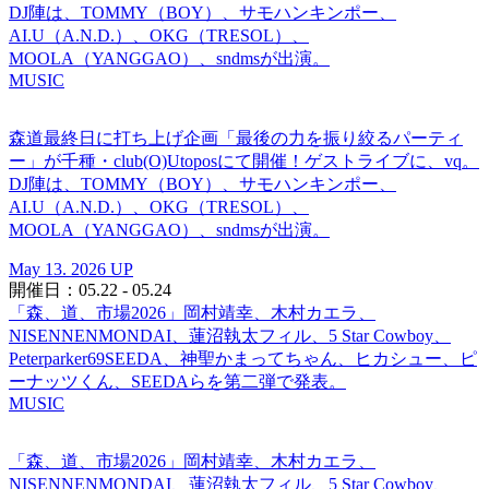
DJ陣は、TOMMY（BOY）、サモハンキンポー、
AI.U（A.N.D.）、OKG（TRESOL）、
MOOLA（YANGGAO）、sndmsが出演。
MUSIC
森道最終日に打ち上げ企画「最後の力を振り絞るパーティ
ー」が千種・club(O)Utoposにて開催！ゲストライブに、vq。
DJ陣は、TOMMY（BOY）、サモハンキンポー、
AI.U（A.N.D.）、OKG（TRESOL）、
MOOLA（YANGGAO）、sndmsが出演。
May 13. 2026 UP
開催日：05.22 - 05.24
「森、道、市場2026」岡村靖幸、木村カエラ、
NISENNENMONDAI、蓮沼執太フィル、5 Star Cowboy、
Peterparker69SEEDA、神聖かまってちゃん、ヒカシュー、ピ
ーナッツくん、SEEDAらを第二弾で発表。
MUSIC
「森、道、市場2026」岡村靖幸、木村カエラ、
NISENNENMONDAI、蓮沼執太フィル、5 Star Cowboy、