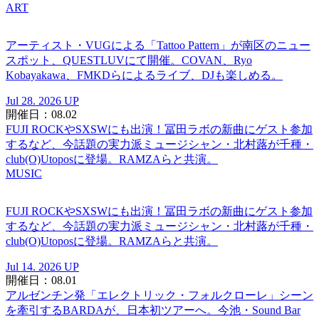
ART
アーティスト・VUGによる「Tattoo Pattern」が南区のニュー
スポット、QUESTLUVにて開催。COVAN、Ryo
Kobayakawa、FMKDらによるライブ、DJも楽しめる。
Jul 28. 2026 UP
開催日：08.02
FUJI ROCKやSXSWにも出演！冨田ラボの新曲にゲスト参加
するなど、今話題の実力派ミュージシャン・北村蕗が千種・
club(O)Utoposに登場。RAMZAらと共演。
MUSIC
FUJI ROCKやSXSWにも出演！冨田ラボの新曲にゲスト参加
するなど、今話題の実力派ミュージシャン・北村蕗が千種・
club(O)Utoposに登場。RAMZAらと共演。
Jul 14. 2026 UP
開催日：08.01
アルゼンチン発「エレクトリック・フォルクローレ」シーン
を牽引するBARDAが、日本初ツアーへ。今池・Sound Bar