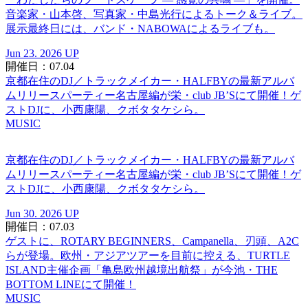
音楽家・山本啓、写真家・中島光行によるトーク＆ライブ。
展示最終日には、バンド・NABOWAによるライブも。
Jun 23. 2026 UP
開催日：07.04
京都在住のDJ／トラックメイカー・HALFBYの最新アルバ
ムリリースパーティー名古屋編が栄・club JB’Sにて開催！ゲ
ストDJに、小西康陽、クボタタケシら。
MUSIC
京都在住のDJ／トラックメイカー・HALFBYの最新アルバ
ムリリースパーティー名古屋編が栄・club JB’Sにて開催！ゲ
ストDJに、小西康陽、クボタタケシら。
Jun 30. 2026 UP
開催日：07.03
ゲストに、ROTARY BEGINNERS、Campanella、刃頭、A2C
らが登場。欧州・アジアツアーを目前に控える、TURTLE
ISLAND主催企画「亀島欧州越境出航祭」が今池・THE
BOTTOM LINEにて開催！
MUSIC