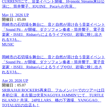
CURRENTにて、音楽イベント開催。Hypnotic Streams来日公
演に、筒井響子、IQUINE、Pocaらが共演。
May 11. 2026 UP
開催日：05.09
岡崎市の石切場を舞台に、音と自然が溶け合う音楽イベント
「Sound Pit」が開催。ダクソフォン奏者・筒井響子、電子音
楽家・ISSEI、RishaoらによるライブやDJ、岩場に映し出さ
れるVJも。
MUSIC
岡崎市の石切場を舞台に、音と自然が溶け合う音楽イベント
「Sound Pit」が開催。ダクソフォン奏者・筒井響子、電子音
楽家・ISSEI、RishaoらによるライブやDJ、岩場に映し出さ
れるVJも。
Apr 20. 2026 UP
開催日：05.07
SRIRAJAH ROCKERS再来日。フルメンバーでのツアーは日
本初公演。名古屋は伏見NAGOYA JAMMIN’にて、TURTLE
ISLANDと共演。24PILLARS、橋の下酒場、YANGGAO、
TOTALIZEの出店も！