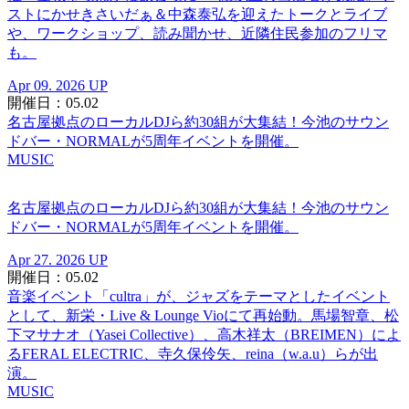
ストにかせきさいだぁ＆中森泰弘を迎えたトークとライブ
や、ワークショップ、読み聞かせ、近隣住民参加のフリマ
も。
Apr 09. 2026 UP
開催日：05.02
名古屋拠点のローカルDJら約30組が大集結！今池のサウン
ドバー・NORMALが5周年イベントを開催。
MUSIC
名古屋拠点のローカルDJら約30組が大集結！今池のサウン
ドバー・NORMALが5周年イベントを開催。
Apr 27. 2026 UP
開催日：05.02
音楽イベント「cultra」が、ジャズをテーマとしたイベント
として、新栄・Live & Lounge Vioにて再始動。馬場智章、松
下マサナオ（Yasei Collective）、高木祥太（BREIMEN）によ
るFERAL ELECTRIC、寺久保伶矢、reina（w.a.u）らが出
演。
MUSIC