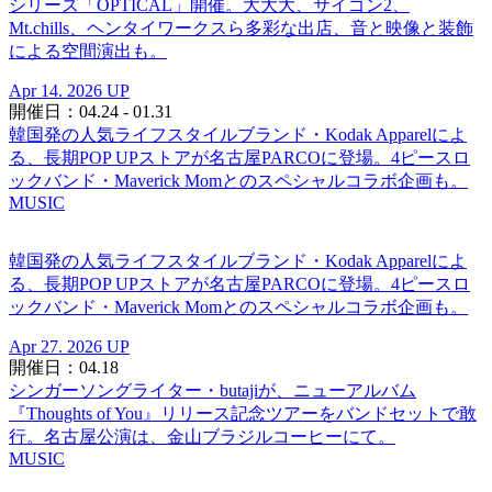
シリーズ「OPTICAL」開催。大大大、サイゴン2、
Mt.chills、ヘンタイワークスら多彩な出店、音と映像と装飾
による空間演出も。
Apr 14. 2026 UP
開催日：04.24 - 01.31
韓国発の人気ライフスタイルブランド・Kodak Apparelによ
る、長期POP UPストアが名古屋PARCOに登場。4ピースロ
ックバンド・Maverick Momとのスペシャルコラボ企画も。
MUSIC
韓国発の人気ライフスタイルブランド・Kodak Apparelによ
る、長期POP UPストアが名古屋PARCOに登場。4ピースロ
ックバンド・Maverick Momとのスペシャルコラボ企画も。
Apr 27. 2026 UP
開催日：04.18
シンガーソングライター・butajiが、ニューアルバム
『Thoughts of You』リリース記念ツアーをバンドセットで敢
行。名古屋公演は、金山ブラジルコーヒーにて。
MUSIC