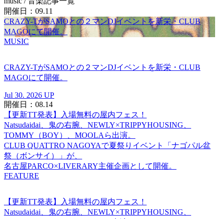
music
/ 音楽記事一覧
開催日：09.11
CRAZY-TがSAMOとの２マンDJイベントを新栄・CLUB
MAGOにて開催。
MUSIC
CRAZY-TがSAMOとの２マンDJイベントを新栄・CLUB
MAGOにて開催。
Jul 30. 2026 UP
開催日：08.14
【更新TT発表】入場無料の屋内フェス！
Natsudaidai、鬼の右腕、NEWLY×TRIPPYHOUSING、
TOMMY（BOY）、MOOLAら出演。
CLUB QUATTRO NAGOYAで夏祭りイベント「ナゴパル盆
祭（ボンサイ）」が、
名古屋PARCO×LIVERARY主催企画として開催。
FEATURE
【更新TT発表】入場無料の屋内フェス！
Natsudaidai、鬼の右腕、NEWLY×TRIPPYHOUSING、