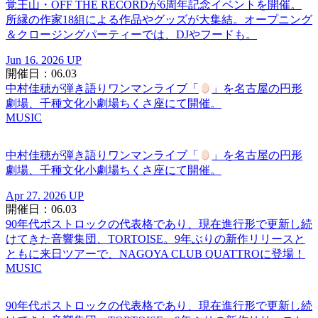
覚王山・OFF THE RECORDが6周年記念イベントを開催。
所縁の作家18組による作品やグッズが大集結。オープニング
＆クロージングパーティーでは、DJやフードも。
Jun 16. 2026 UP
開催日：06.03
中村佳穂が弾き語りワンマンライブ「
」を名古屋の円形
劇場、千種文化小劇場ちくさ座にて開催。
MUSIC
中村佳穂が弾き語りワンマンライブ「
」を名古屋の円形
劇場、千種文化小劇場ちくさ座にて開催。
Apr 27. 2026 UP
開催日：06.03
90年代ポストロックの代表格であり、現在進行形で更新し続
けてきた音響集団、TORTOISE。9年ぶりの新作リリースと
ともに来日ツアーで、NAGOYA CLUB QUATTROに登場！
MUSIC
90年代ポストロックの代表格であり、現在進行形で更新し続