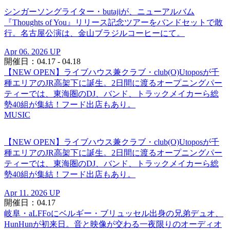
シンガーソングライター・butajiが、ニューアルバム
『Thoughts of You』リリース記念ツアーをバンドセットで敢
行。名古屋公演は、金山ブラジルコーヒーにて。
Apr 06. 2026 UP
開催日：04.17 - 04.18
【NEW OPEN】ライブハウス兼クラブ・club(O)Utoposが千
種エリアのJR高架下に誕生。2日間に渡るオープニングパー
ティーでは、東海圏のDJ、バンド、トラックメイカーら総
勢40組が集結！フード出店もあり。
MUSIC
【NEW OPEN】ライブハウス兼クラブ・club(O)Utoposが千
種エリアのJR高架下に誕生。2日間に渡るオープニングパー
ティーでは、東海圏のDJ、バンド、トラックメイカーら総
勢40組が集結！フード出店もあり。
Apr 11. 2026 UP
開催日：04.17
岐阜・aLFFoにベルギー・ブリュッセル出身の兄弟デュオ、
HunHunが初来日。音と映像が交わる一夜限りのオーディオ