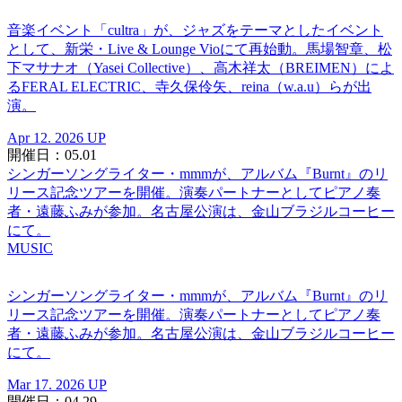
音楽イベント「cultra」が、ジャズをテーマとしたイベント
として、新栄・Live & Lounge Vioにて再始動。馬場智章、松
下マサナオ（Yasei Collective）、高木祥太（BREIMEN）によ
るFERAL ELECTRIC、寺久保伶矢、reina（w.a.u）らが出
演。
Apr 12. 2026 UP
開催日：05.01
シンガーソングライター・mmmが、アルバム『Burnt』のリ
リース記念ツアーを開催。演奏パートナーとしてピアノ奏
者・遠藤ふみが参加。名古屋公演は、金山ブラジルコーヒー
にて。
MUSIC
シンガーソングライター・mmmが、アルバム『Burnt』のリ
リース記念ツアーを開催。演奏パートナーとしてピアノ奏
者・遠藤ふみが参加。名古屋公演は、金山ブラジルコーヒー
にて。
Mar 17. 2026 UP
開催日：04.29