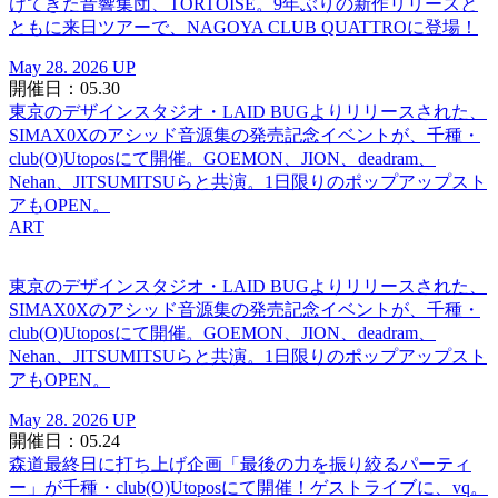
けてきた音響集団、TORTOISE。9年ぶりの新作リリースと
ともに来日ツアーで、NAGOYA CLUB QUATTROに登場！
May 28. 2026 UP
開催日：05.30
東京のデザインスタジオ・LAID BUGよりリリースされた、
SIMAX0Xのアシッド音源集の発売記念イベントが、千種・
club(O)Utoposにて開催。GOEMON、JION、deadram、
Nehan、JITSUMITSUらと共演。1日限りのポップアップスト
アもOPEN。
ART
東京のデザインスタジオ・LAID BUGよりリリースされた、
SIMAX0Xのアシッド音源集の発売記念イベントが、千種・
club(O)Utoposにて開催。GOEMON、JION、deadram、
Nehan、JITSUMITSUらと共演。1日限りのポップアップスト
アもOPEN。
May 28. 2026 UP
開催日：05.24
森道最終日に打ち上げ企画「最後の力を振り絞るパーティ
ー」が千種・club(O)Utoposにて開催！ゲストライブに、vq。