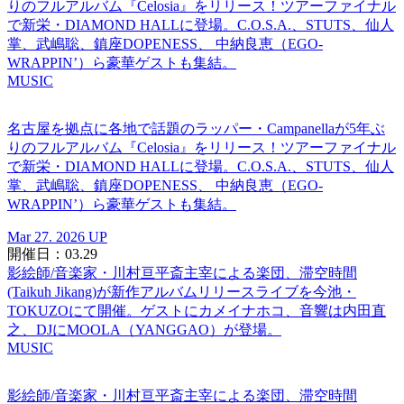
りのフルアルバム『Celosia』をリリース！ツアーファイナル
で新栄・DIAMOND HALLに登場。C.O.S.A.、STUTS、仙人
掌、武嶋聡、鎮座DOPENESS、 中納良恵（EGO-
WRAPPIN’）ら豪華ゲストも集結。
MUSIC
名古屋を拠点に各地で話題のラッパー・Campanellaが5年ぶ
りのフルアルバム『Celosia』をリリース！ツアーファイナル
で新栄・DIAMOND HALLに登場。C.O.S.A.、STUTS、仙人
掌、武嶋聡、鎮座DOPENESS、 中納良恵（EGO-
WRAPPIN’）ら豪華ゲストも集結。
Mar 27. 2026 UP
開催日：03.29
影絵師/音楽家・川村亘平斎主宰による楽団、滞空時間
(Taikuh Jikang)が新作アルバムリリースライブを今池・
TOKUZOにて開催。ゲストにカメイナホコ、音響は内田直
之、DJにMOOLA（YANGGAO）が登場。
MUSIC
影絵師/音楽家・川村亘平斎主宰による楽団、滞空時間