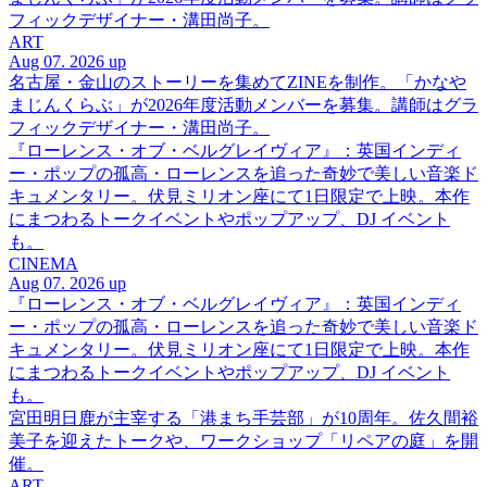
フィックデザイナー・溝田尚子。
ART
Aug 07. 2026 up
名古屋・金山のストーリーを集めてZINEを制作。「かなや
まじんくらぶ」が2026年度活動メンバーを募集。講師はグラ
フィックデザイナー・溝田尚子。
『ローレンス・オブ・ベルグレイヴィア』：英国インディ
ー・ポップの孤高・ローレンスを追った奇妙で美しい音楽ド
キュメンタリー。伏見ミリオン座にて1日限定で上映。本作
にまつわるトークイベントやポップアップ、DJ イベント
も。
CINEMA
Aug 07. 2026 up
『ローレンス・オブ・ベルグレイヴィア』：英国インディ
ー・ポップの孤高・ローレンスを追った奇妙で美しい音楽ド
キュメンタリー。伏見ミリオン座にて1日限定で上映。本作
にまつわるトークイベントやポップアップ、DJ イベント
も。
宮田明日鹿が主宰する「港まち手芸部」が10周年。佐久間裕
美子を迎えたトークや、ワークショップ「リペアの庭」を開
催。
ART