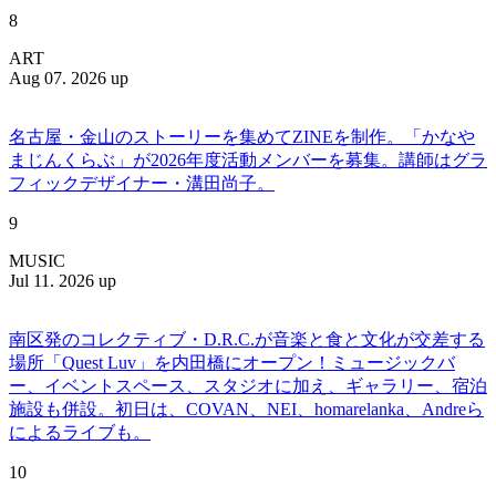
8
ART
Aug 07. 2026 up
名古屋・金山のストーリーを集めてZINEを制作。「かなや
まじんくらぶ」が2026年度活動メンバーを募集。講師はグラ
フィックデザイナー・溝田尚子。
9
MUSIC
Jul 11. 2026 up
南区発のコレクティブ・D.R.C.が⾳楽と⾷と⽂化が交差する
場所「Quest Luv」を内田橋にオープン！ミュージックバ
ー、イベントスペース、スタジオに加え、ギャラリー、宿泊
施設も併設。初日は、COVAN、NEI、homarelanka、Andreら
によるライブも。
10