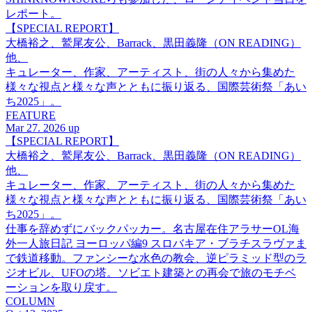
レポート。
【SPECIAL REPORT】
大橋裕之、鷲尾友公、Barrack、黒田義隆（ON READING）
他、
キュレーター、作家、アーティスト、街の人々から集めた
様々な視点と様々な声とともに振り返る、国際芸術祭「あい
ち2025」。
FEATURE
Mar 27. 2026 up
【SPECIAL REPORT】
大橋裕之、鷲尾友公、Barrack、黒田義隆（ON READING）
他、
キュレーター、作家、アーティスト、街の人々から集めた
様々な視点と様々な声とともに振り返る、国際芸術祭「あい
ち2025」。
仕事を辞めずにバックパッカー。名古屋在住アラサーOL海
外一人旅日記 ヨーロッパ編9 スロバキア・ブラチスラヴァま
で鉄道移動。ファンシーな水色の教会、逆ピラミッド型のラ
ジオビル、UFOの塔。ソビエト建築との再会で旅のモチベ
ーションを取り戻す。
COLUMN