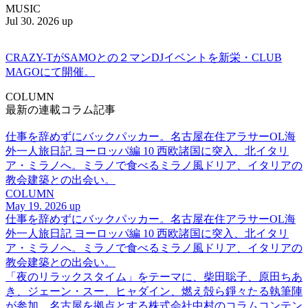
MUSIC
Jul 30. 2026 up
CRAZY-TがSAMOとの２マンDJイベントを新栄・CLUB
MAGOにて開催。
COLUMN
最新の連載コラム記事
仕事を辞めずにバックパッカー。名古屋在住アラサーOL海
外一人旅日記 ヨーロッパ編 10 西欧諸国に突入、北イタリ
ア・ミラノへ。ミラノで食べるミラノ風ドリア、イタリアの
教会建築との出会い。
COLUMN
May 19. 2026 up
仕事を辞めずにバックパッカー。名古屋在住アラサーOL海
外一人旅日記 ヨーロッパ編 10 西欧諸国に突入、北イタリ
ア・ミラノへ。ミラノで食べるミラノ風ドリア、イタリアの
教会建築との出会い。
「夜のリラックスタイム」をテーマに、柴田聡子、原田ちあ
き、ジェーン・スー、ヒャダイン、燃え殻ら錚々たる執筆陣
が参加。名古屋を拠点とする株式会社中村のコラムコンテン