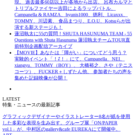
現。 過去最多60店以上が各地から出店。 呂布カルマと
トリプルファイヤー吉田によるラップバトル、
Campanella & RAMZA、hyunis1000、徳利、Licaxxx、
TOMMY、川辺素、 食品まつり、E.O.U、Kotsuらが出
演する新ステージも！
蓮沼執太に55の質問！SHUTA HASUNUMA TEAM - 55
Questions with Shuta Hasunuma 蓮沼執太チームTOUR直
前特別企画配信アーカイブ
【MOVIE】あなたは「障がい」についてどう思う？
実験的イベント「！⇄！」にて、Campanella、NEI、
xiangyu、TOMMY（BOY）、 大橋裕之、さや（テニス
コーツ）、FUCKER＋しずたん他、 参加者たちの声を
集めた記録映像が公開！
LATEST
特集・ニュースの最新記事
グラフィックデザイナーやイラストレーター8名が紙を使用
した多彩な表現を生み出す。グループ展「ON/PAPER
vol.1」が、中村区のgallery&cafe EUREKAにて開催中。