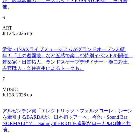
が、岐阜駅前のニュースポット・PASS STOREにて巡回開
催。
6
ART
Jul 24. 2026 up
常滑・INAXライブミュージアムがグランドオープン20周
年！「土の遊園地」など五感で楽しむ特別イベントを開催。
建築家・日置拓人、ランドスケープデザイナー・樋口彩土、
左官職人・久住有生によるトークも。
7
MUSIC
Jul 28. 2026 up
アルゼンチン発「エレクトリック・フォルクローレ」シーン
を牽引するBARDAが、日本初ツアーへ。今池・Sound Bar
NORMALにて、Sammy the RIOTら多彩なローカルDJ陣と共
演。