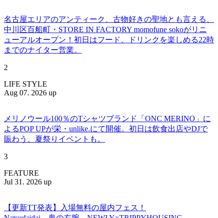
名古屋エリアのアンティーク、古物好きの聖地とも言える、
中川区百船町・STORE IN FACTORY momofune sokoがリニ
ューアルオープン！初日はフード、ドリンクを楽しめる22時
までのナイター営業。
2
LIFE STYLE
Aug 07. 2026 up
メリノウール100％のTシャツブランド「ONC MERINO」に
よるPOP UPが栄・unlike.にて開催。初日は飲食出店やDJで
賑わう、夏祭りイベントも。
3
FEATURE
Jul 31. 2026 up
【更新TT発表】入場無料の屋内フェス！
Natsudaidai、鬼の右腕、NEWLY×TRIPPYHOUSING、