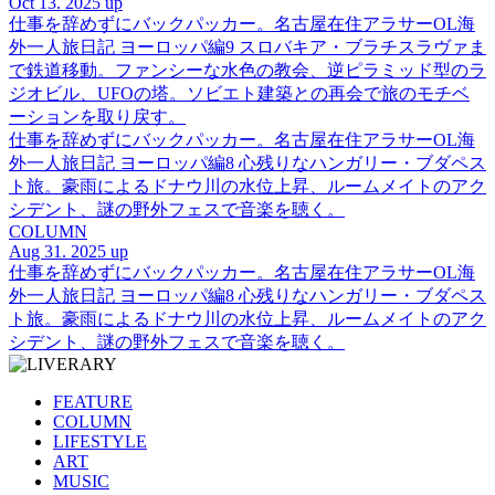
Oct 13. 2025 up
仕事を辞めずにバックパッカー。名古屋在住アラサーOL海
外一人旅日記 ヨーロッパ編9 スロバキア・ブラチスラヴァま
で鉄道移動。ファンシーな水色の教会、逆ピラミッド型のラ
ジオビル、UFOの塔。ソビエト建築との再会で旅のモチベ
ーションを取り戻す。
仕事を辞めずにバックパッカー。名古屋在住アラサーOL海
外一人旅日記 ヨーロッパ編8 心残りなハンガリー・ブダペス
ト旅。豪雨によるドナウ川の水位上昇、ルームメイトのアク
シデント、謎の野外フェスで音楽を聴く。
COLUMN
Aug 31. 2025 up
仕事を辞めずにバックパッカー。名古屋在住アラサーOL海
外一人旅日記 ヨーロッパ編8 心残りなハンガリー・ブダペス
ト旅。豪雨によるドナウ川の水位上昇、ルームメイトのアク
シデント、謎の野外フェスで音楽を聴く。
FEATURE
COLUMN
LIFESTYLE
ART
MUSIC