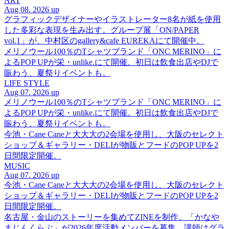
ART
Aug 08. 2026 up
グラフィックデザイナーやイラストレーター8名が紙を使用
した多彩な表現を生み出す。グループ展「ON/PAPER
vol.1」が、中村区のgallery&cafe EUREKAにて開催中。
メリノウール100％のTシャツブランド「ONC MERINO」に
よるPOP UPが栄・unlike.にて開催。初日は飲食出店やDJで
賑わう、夏祭りイベントも。
LIFE STYLE
Aug 07. 2026 up
メリノウール100％のTシャツブランド「ONC MERINO」に
よるPOP UPが栄・unlike.にて開催。初日は飲食出店やDJで
賑わう、夏祭りイベントも。
今池・Cane Caneと大大大の2会場を使用し、大阪のセレクト
ショップ＆ギャラリー・DELIが物販とフードのPOP UPを2
日間限定開催。
MUSIC
Aug 07. 2026 up
今池・Cane Caneと大大大の2会場を使用し、大阪のセレクト
ショップ＆ギャラリー・DELIが物販とフードのPOP UPを2
日間限定開催。
名古屋・金山のストーリーを集めてZINEを制作。「かなや
まじんくらぶ」が2026年度活動メンバーを募集。講師はグラ