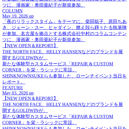
ツに、漫画家・奥田亜紀子が新規参加。
COLUMN
May 19. 2026 up
「夜のリラックスタイム」をテーマに、柴田聡子、原田ちあ
き、ジェーン・スー、ヒャダイン、燃え殻ら錚々たる執筆陣
が参加。名古屋を拠点とする株式会社中村のコラムコンテン
ツに、漫画家・奥田亜紀子が新規参加。
【NEW OPEN＆REPORT】
THE NORTH FACE、HELLY HANSENなどのブランドを展
開するGOLDWINが、
新たな体験型カスタムサービス「REPAIR & CUSTOM
CORNER」を栄・ラシックに常設。
SHINKNOWNSUKEらも参加した、ローンチイベント当日を
レポート。
FEATURE
May 03. 2026 up
【NEW OPEN＆REPORT】
THE NORTH FACE、HELLY HANSENなどのブランドを展
開するGOLDWINが、
新たな体験型カスタムサービス「REPAIR & CUSTOM
CORNER」を栄・ラシックに常設。
SHINKNOWNSUKEらも参加した、ローンチイベント当日を