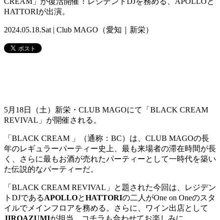
CREAM」が復活開催！レジデントDJを務める、APOLLOと
HATTORIが出演。
2024.05.18.Sat | Club MAGO（愛知｜新栄）
5月18日（土）新栄・CLUB MAGOにて「BLACK CREAM
REVIVAL」が開催される。
「BLACK CREAM 」（通称：BC）は、CLUB MAGOの長
年のレギュラーパーティー史上、最も来場者の滞在時間が長
く、さらに最もお酒が売れたパーティーとして一時代を築い
た伝説的なパーティーだ。
「BLACK CREAM REVIVAL」と題された今回は、レジデン
トDJである
APOLLO
と
HATTORI
の二人がOne on Oneのスタ
イルでメインフロアを務める。さらに、ワイン出店として
JIROAZUMI
が担当。コチラも合わせてお楽しみに。