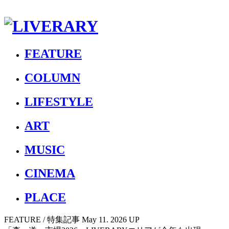
FEATURE
COLUMN
LIFESTYLE
ART
MUSIC
CINEMA
PLACE
FEATURE
/ 特集記事
May 11. 2026 UP