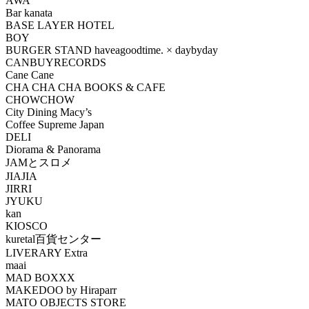
AWA
Bar kanata
BASE LAYER HOTEL
BOY
BURGER STAND haveagoodtime. × daybyday
CANBUYRECORDS
Cane Cane
CHA CHA CHA BOOKS & CAFE
CHOWCHOW
City Dining Macy’s
Coffee Supreme Japan
DELI
Diorama & Panorama
JAMとスロメ
JIAJIA
JIRRI
JYUKU
kan
KIOSCO
kuretal百貨センター
LIVERARY Extra
maai
MAD BOXXX
MAKEDOO by Hiraparr
MATO OBJECTS STORE