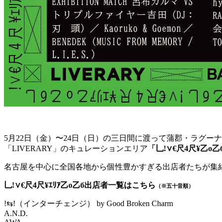
5月22日（金）〜24日（日）の三日間に渡って蒲郡・ラグ
「LIVERARY」のキュレーションエリア
「乚!∨€尺4尺¥乙o乙
名古屋を中心に全国各地から個性豊かすぎる出店者たちが集結
乚!∨€尺4尺¥ｴﾘｱ乙o乙б出店者一覧はこちら
（※五十音順）
!⇆!（インターチェンジ） by Good Broken Charm
A.N.D.