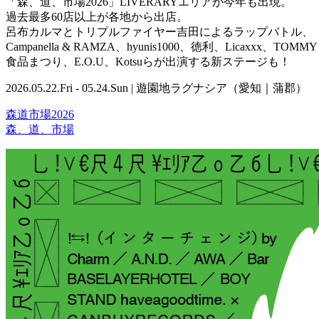
「森、道、市場2026」LIVERARYエリアが今年も出現。
過去最多60店以上が各地から出店。
呂布カルマとトリプルファイヤー吉田によるラップバトル、
Campanella & RAMZA、hyunis1000、徳利、Licaxxx、TO
食品まつり、E.O.U、Kotsuらが出演する新ステージも！
2026.05.22.Fri - 05.24.Sun | 遊園地ラグナシア（愛知｜蒲郡）
森道市場2026
森、道、市場