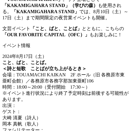
「KAKAMIGAHARA STAND」（学びの森）
も使用され
る。
「KAKAMIGAHARA STAND」
では、8月10日（土）～
17日（土）まで期間限定の夜営業イベントも開催。
文芸イベント
「こと、ばと、ことば」
とともに、こちらの
「OUR FAVORITE CAPITAL（OFC）」
もお楽しみに！
イベント情報
2024年8月17日（土）
こと、ばと、ことば。
＜詩と短歌 ことばが立ち上がるとき＞
会場：TOUAMACHI KAIKAN 2F ホール（旧 各務原市東
亜町会館）／各務原市各務字那加東亜町106
時間：18:00～20:00（受付開始 17:30～）
※イベント進行状況により終了予定時刻は前後する可能性が
あります。
出演：
ゲスト：
大崎 清夏（詩人）
岡本 真帆（歌人）
ファシリテーター：