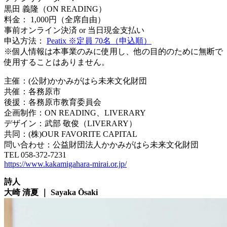
黒田 義隆（ON READING）
料金： 1,000円（全席自由）
事前オンライン決済 or 当日現金支払い
申込方法：
Peatix ※定員 70名（申込順）
※個人情報は本事業のみに使用し、他の目的のために無断で
使用することはありません。
主催：(公財)かかみがはら未来文化財団
共催：各務原市
後援：各務原市教育委員会
企画制作：ON READING、LIVERARY
デザイン：武部 敬俊（LIVERARY）
共同：(株)OUR FAVORITE CAPITAL
問い合わせ：公益財団法人かかみがはら未来文化財団
TEL 058-372-7231
https://www.kakamigahara-mirai.or.jp/
詩人
大崎 清夏 ｜ Sayaka Ōsaki