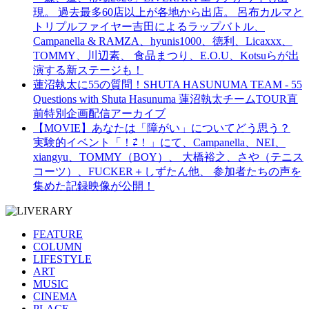
現。 過去最多60店以上が各地から出店。 呂布カルマと
トリプルファイヤー吉田によるラップバトル、
Campanella & RAMZA、hyunis1000、徳利、Licaxxx、
TOMMY、川辺素、 食品まつり、E.O.U、Kotsuらが出
演する新ステージも！
蓮沼執太に55の質問！SHUTA HASUNUMA TEAM - 55
Questions with Shuta Hasunuma 蓮沼執太チームTOUR直
前特別企画配信アーカイブ
【MOVIE】あなたは「障がい」についてどう思う？
実験的イベント「！⇄！」にて、Campanella、NEI、
xiangyu、TOMMY（BOY）、 大橋裕之、さや（テニス
コーツ）、FUCKER＋しずたん他、 参加者たちの声を
集めた記録映像が公開！
FEATURE
COLUMN
LIFESTYLE
ART
MUSIC
CINEMA
PLACE