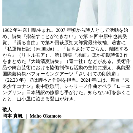
1982 年神奈川県生まれ。2007 年頃から詩人として活動を始
め、詩集『指差すことができない』で第19 回中原中也賞受
賞、『踊る自由』で第29回萩原朔太郎賞最終候補。著書に
『私運転日記（twililight）、『目をあけてごらん、離陸する
から』（リトルモア）、第1 詩集『地面』ほか初期詩集3 作
をまとめた『大崎清夏詩集』（青土社）などがある。美術作
品や舞台芸術における協働制作も活動の主軸に据え、奥能登
国際芸術祭パフォーミングアーツ「さいはての朗読劇」
（22,23 年）では脚本と作詞を担当。2024 年には、舞台『未
来少年コナン』劇中歌歌詞、シャリーノ作曲オペラ『ローエ
ングリン』日本語訳の修辞も手がけた。知らない町を歩くこ
とと、山小屋に泊まる登山が好き。
歌人
岡本 真帆 ｜ Maho Okamoto