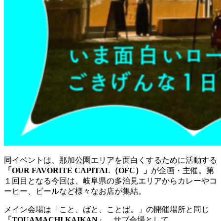
同イベントは、那加公園エリアを面白くするために活動する
「OUR FAVORITE CAPITAL（OFC）」
が企画・主催。第
１回目となる今回は、岐阜県の多治見エリアからカレーやコ
ーヒー、ビールなど様々なお店が集結。
メイン会場は「こと、ばと、ことば。」の開催場所と同じ
「TOUAMACHI KAIKAN」
。サブ会場として