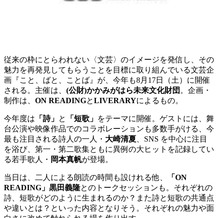
従来の枠にとらわれない〈文芸〉のイメージを発信し、その
魅力を再発見してもらうことを目標に取り組んでいる文芸企
画『こと、ばと、ことば』が、今年も8月17日（土）に開催
される。主催は、
(公財)かかみがはら未来文化財団
。企画・
制作は、
ON READING
と
LIVERARY
によるもの。
今年度は
「詩」
と
「短歌」
をテーマに開催。ゲストには、舞
台公演や映像作品でのコラボレーションも多数手がける、今
最も注目される詩人の一人・
大崎清夏
、SNS を中心に注目
を浴び、第一・第二歌集ともに異例の大ヒットを記録してい
る若手歌人・
岡本真帆
が登場。
当日は、二人による朗読の時間も設けれる他、
「ON
READING」
黒田義隆
とのトークセッションも。それぞれの
詩、短歌がどのように生まれるのか？また詩と短歌の共通点
や違いとは？といった内容となりそう。それぞれの魅力や面