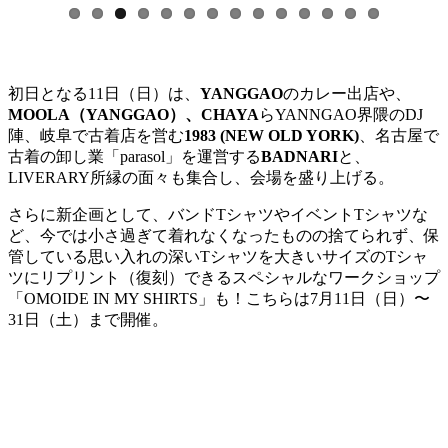
初日となる11日（日）は、
YANGGAO
のカレー出店や、
MOOLA（YANGGAO）、CHAYA
らYANNGAO界隈のDJ
陣、岐阜で古着店を営む
1983 (NEW OLD YORK)
、名古屋で
古着の卸し業「parasol」を運営する
BADNARI
と、
LIVERARY所縁の面々も集合し、会場を盛り上げる。
さらに新企画として、バンドTシャツやイベントTシャツな
ど、今では小さ過ぎて着れなくなったものの捨てられず、保
管している思い入れの深いTシャツを大きいサイズのTシャ
ツにリプリント（復刻）できるスペシャルなワークショップ
「OMOIDE IN MY SHIRTS」も！こちらは7月11日（日）〜
31日（土）まで開催。