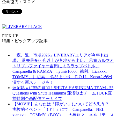
企画協力：スロメ
PICK UP
特集・ピックアップ記事
「森、道、市場2026」LIVERARYエリアが今年も出
現。 過去最多60店以上が各地から出店。 呂布カルマと
トリプルファイヤー吉田によるラップバトル、
Campanella & RAMZA、hyunis1000、徳利、Licaxxx、
TOMMY、川辺素、 食品まつり、E.O.U、Kotsuらが出
演する新ステージも！
蓮沼執太に55の質問！SHUTA HASUNUMA TEAM - 55
Questions with Shuta Hasunuma 蓮沼執太チームTOUR直
前特別企画配信アーカイブ
【MOVIE】あなたは「障がい」についてどう思う？
実験的イベント「！⇄！」にて、Campanella、NEI、
xiangyu、TOMMY（BOY）、 大橋裕之、さや（テニス