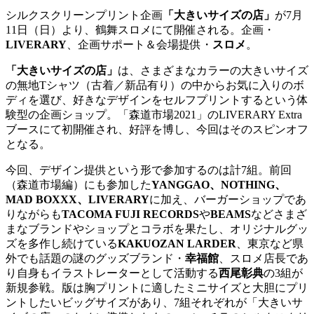
シルクスクリーンプリント企画
「大きいサイズの店」
が7月
11日（日）より、鶴舞スロメにて開催される。企画・
LIVERARY
、企画サポート＆会場提供・
スロメ
。
「大きいサイズの店」
は、さまざまなカラーの大きいサイズ
の無地Tシャツ（古着／新品有り）の中からお気に入りのボ
ディを選び、好きなデザインをセルフプリントするという体
験型の企画ショップ。「森道市場2021」のLIVERARY Extra
ブースにて初開催され、好評を博し、今回はそのスピンオフ
となる。
今回、デザイン提供という形で参加するのは計7組。前回
（森道市場編）にも参加した
YANGGAO、NOTHING、
MAD BOXXX、LIVERARY
に加え、バーガーショップであ
りながらも
TACOMA FUJI RECORDS
や
BEAMS
などさまざ
まなブランドやショップとコラボを果たし、オリジナルグッ
ズを多作し続けている
KAKUOZAN LARDER
、東京など県
外でも話題の謎のグッズブランド・
幸福館
、スロメ店長であ
り自身もイラストレーターとして活動する
西尾彰典
の3組が
新規参戦。版は胸プリントに適したミニサイズと大胆にプリ
ントしたいビッグサイズがあり、7組それぞれが「大きいサ