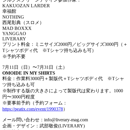
KAKUOZAN LARDER
幸福館
NOTHING
西尾彰典（スロメ）
MAD BOXXX
YANGGAO
LIVERARY
プリント料金：ミニサイズ2000円／ビッグサイズ3000円（＋
Tシャツボディ代 ※Tシャツ持ち込みも可）
※予約不要
7月11日（日）〜7月31日（土）
OMOIDE IN MY SHIRTS
料金：作業料3000円＋製版代＋Tシャツボディ代 ※Tシャ
ツ持ち込みも可
※制作する版の大きさによって製版代は変わります。1000
円〜3000円程度
※要事前予約（予約フォーム：
https://peatix.com/event/1990378
）
メール問い合わせ：info@liverary-mag.com
企画・デザイン：武部敬俊(LIVERARY)