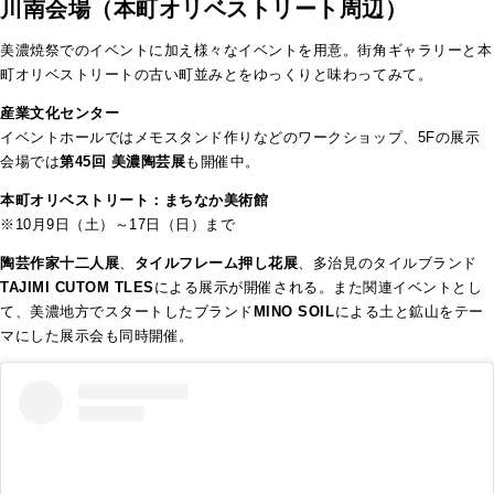
川南会場（本町オリベストリート周辺）
美濃焼祭でのイベントに加え様々なイベントを用意。街角ギャラリーと本
町オリベストリートの古い町並みとをゆっくりと味わってみて。
産業文化センター
イベントホールではメモスタンド作りなどのワークショップ、5Fの展示
会場では
第45回 美濃陶芸展
も開催中。
本町オリベストリート：まちなか美術館
※10月9日（土）～17日（日）まで
陶芸作家十二人展
、
タイルフレーム押し花展
、多治見のタイルブランド
TAJIMI CUTOM TLES
による展示が開催される。また関連イベントとし
て、美濃地方でスタートしたブランド
MINO SOIL
による土と鉱山をテー
マにした展示会も同時開催。