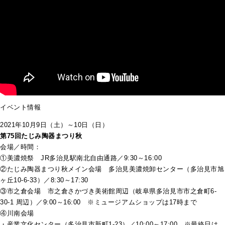
イベント情報
2021年10月9日（土）～10日（日）
第75回たじみ陶器まつり秋
会場／時間：
①美濃焼祭 JR多治見駅南北自由通路／9:30～16:00
②たじみ陶器まつり秋メイン会場 多治見美濃焼卸センター（多治見市旭
ヶ丘10-6-33）／8:30～17:30
③市之倉会場 市之倉さかづき美術館周辺（岐阜県多治見市市之倉町6-
30-1 周辺）／9:00～16:00 ※ミュージアムショップは17時まで
④川南会場
・産業文化センター（多治見市新町1‐23）／10:00～17:00 ※最終日は