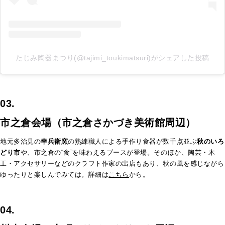
たじみ陶器まつり(@tajimi_toukimatsuri)がシェアした投稿
03.
市之倉会場（市之倉さかづき美術館周辺）
地元多治見の
幸兵衛窯
の熟練職人による手作り食器が数千点並ぶ
秋のいろ
どり市
や、市之倉の“食”を味わえるブースが登場。そのほか、陶芸・木
工・
アクセサリーなどのクラフト作家の出店もあり、秋の風を感じながら
ゆったりと楽しんでみては。詳細は
こちら
から。
04.