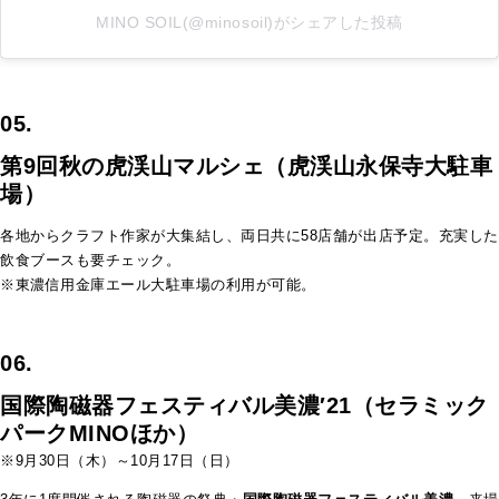
MINO SOIL(@minosoil)がシェアした投稿
05.
第9回秋の虎渓山マルシェ（虎渓山永保寺大駐車
場）
各地からクラフト作家が大集結し、両日共に58店舗が出店予定。充実した
飲食ブースも要チェック。
※東濃信用金庫エール大駐車場の利用が可能。
06.
国際陶磁器フェスティバル美濃′21（セラミック
パークMINOほか）
※9月30日（木）～10月17日（日）