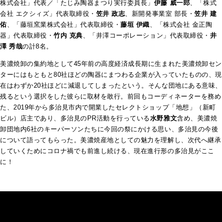
株式会社」代表／「たじみ陶器まつり実行委員長」
伊藤 威一郎
、「株式
会社 エクシィズ」代表取締役・
笠井 政志
、新開発事業室 部長・
笠井 建
佑
、「藤垣窯業株式会社」代表取締役・
藤垣 伊織
、「株式会社 金正陶
器」代表取締役・
竹内 克典
、「井澤コーポレーション」代表取締役・
井
澤 秀哉
の計8名。
美濃焼卸の集約地として45年前の高度経済成長期に生まれた美濃焼卸セン
ターにはもともと80社ほどの陶器にまつわる企業が入っていたものの、現
在はわずか20社ほどに減退してしまったという。そんな団地にある意味、
残るという選択をした彼らに取材を敢行。前回もコーディネーターを務め
た、2019年から多治見市内で開業したセレクトショップ「地想」（新町
ビル）店主であり、多治見のPR活動を行っている
水野雅文
含め、美濃焼
卸団地内6社のキーパーソンたちに今回の祭にかける思い、多治見の今後
について語ってもらった。美濃焼産地としての魅力を理解し、次代へ継承
していくためにコロナ禍でも前進し続ける、現在進行形の多治見がここ
に！