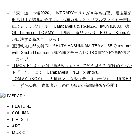
「森、道、市場2026」LIVERARYエリアが今年も出現。 過去最多
60店以上が各地から出店。 呂布カルマとトリプルファイヤー吉田
によるラップバトル、 Campanella & RAMZA、hyunis1000、徳
利、Licaxxx、TOMMY、川辺素、 食品まつり、E.O.U、Kotsuら
が出演する新ステージも！
蓮沼執太に55の質問！SHUTA HASUNUMA TEAM - 55 Questions
with Shuta Hasunuma 蓮沼執太チームTOUR直前特別企画配信ア
ーカイブ
【MOVIE】あなたは「障がい」についてどう思う？ 実験的イベン
ト「！⇄！」にて、Campanella、NEI、xiangyu、
TOMMY（BOY）、 大橋裕之、さや（テニスコーツ）、FUCKER
＋しずたん他、 参加者たちの声を集めた記録映像が公開！
FEATURE
COLUMN
LIFESTYLE
ART
MUSIC