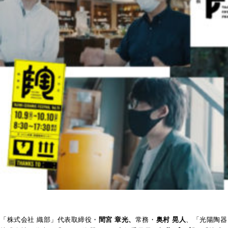
「株式会社 織部」代表取締役・
間宮 章光、
常務・
奥村 晃人
、「光陽陶器