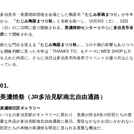
多治見市・美濃焼卸団地を会場とした陶器市
「たじみ茶碗まつり」
が今年
から、
「たじみ陶器まつり秋」
と名称を統一し、10月9日（土）、10日
（日）の二日間に渡り開催される。
美濃焼卸センター
を中心に
多治見市各
所
にて開催される。
新たな門出を迎える
「たじみ陶器まつり秋」、
コロナ禍の影響もありつつ
も開催判断に至った今年は「THANKS TO」をテーマにWEB SHOPも力
を入れた内容に。さらに当日は多治見市内各所でイベントが盛り沢山とな
っている。
01.
美濃焼祭（JR多治見駅南北自由通路）
美濃焼巨匠ギャラリー
いつもの多治見駅がギャラリーに変わり、美濃が誇る8名の巨匠たちの貴
重な作品が多治見駅南北自由通路に
展示。
普段なかなかお目にかかれない
巨匠たちの本物の美濃焼を間近に見られる貴重な機会だ。