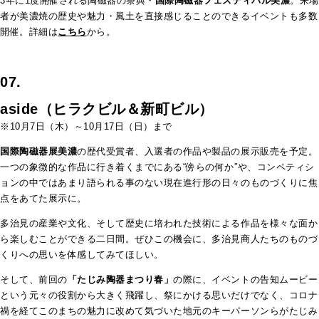
3年に1度開催される陶磁器の祭典・
国際陶磁器フェスティバル美濃
。来場
者が美濃焼の歴史や魅力・
風土を直接感じることのできるイベントも多数
開催。詳細は
こちら
から。
07.
aside（ヒラクビル＆新町ビル）
※10月7日（木）～10月17日（日）まで
国際陶磁器展美濃
の歴代受賞者、
入選者の作品や製品の展示販売を予定。
一つの象徴的な作品に行き着くまでにある“傍らの何か”や、コンペティシ
ョンの中ではあまり語られる事のない現在進行形の日々のものづくりに焦
点をあてた展示に。
多治見の産業や文化、そして歴史に培われた技術による作品を様々な面か
ら楽しむことができる二日間。ぜひこの機会に、多治見商人たちのものづ
くりへの思いを体感してみてほしい。
そして、前回の
「たじみ陶器まつり春」
の際に、イベントの告知ムービー
という元々の役割から大きく飛躍し、祭にかける思いだけでなく、コロナ
禍を経てこのまちの魅力に改めて気づいた地元のキーパーソンらがたじみ