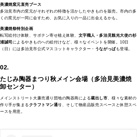
美濃焼窯元直売ブース
多治見市内の窯元がそれぞれの特徴を活かしたやきものを販売。市内の多
くの窯元が一同に会すため、お気に入りの一品に出会えるかも。
美濃焼祭特別企画
転写絵付け体験、サボテン寄せ植え体験、
文字職人・多治見観光大使の杉
浦誠司
によるやきものへの絵付けなど、様々なイベントを開催。10日
（日）には多治見市公式マスコットキャラクター・
うながっぱ
も登場。
02.
たじみ陶器まつり秋メイン会場（多治見美濃焼
卸センター）
メインストリート大廉売通り団地の陶器商による
蔵出し市
、様々な素材の
作り手が集まる
クラフトマン通り
、
そして物産品販売スペースと休憩スペ
ースを用意。