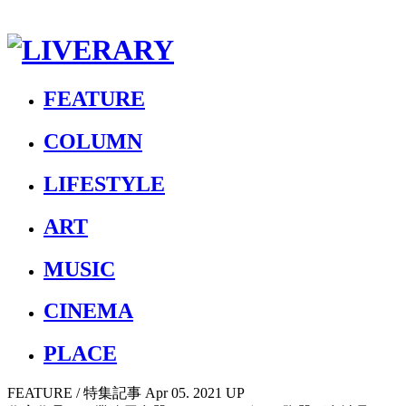
FEATURE
COLUMN
LIFESTYLE
ART
MUSIC
CINEMA
PLACE
FEATURE
/ 特集記事
Apr 05. 2021 UP