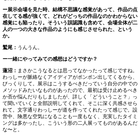
ー展示会場を見た時、結構不思議な感覚があって、作品の点
在してる感が強くて、どれがどっちの作品なのかわからない
感覚にも陥ったり。そういう誤認識も含めて、会場全体が二
人の一つの大きな作品のようにも感じさせられた、という
か。
鷲尾：
うんうん。
ー一緒にやってみての感想はどうですか？
蓮沼：
まさかこうなるとは思ってなかったって感じですね。
わっしーが脈絡なくアイディアがポンポン出してくるから、
びっくりして。展示はこうするべきだっていう自分の中での
メソッドみたいなものがあったので、最初は受け止めるべき
か否か悩んだりもしましたが、詳しく「どういうこと？」っ
て聞いていくと全部説明してくれて、そこに深く共感させら
れて。文字通りわっしーが道を作ってくれたって感じで。設
営中、険悪な空気になることも一度もなく、充実したタイミ
ングは多かったし、こういう形の二人展ってものがあるんだ
な〜と。