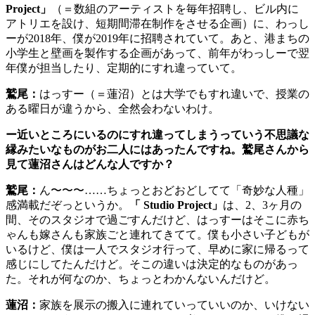
Project」
（＝数組のアーティストを毎年招聘し、ビル内に
アトリエを設け、短期間滞在制作をさせる企画）に、わっし
ーが2018年、僕が2019年に招聘されていて。あと、港まちの
小学生と壁画を製作する企画があって、前年がわっしーで翌
年僕が担当したり、定期的にすれ違っていて。
鷲尾：
はっすー（＝蓮沼）とは大学でもすれ違いで、授業の
ある曜日が違うから、全然会わないわけ。
ー近いところにいるのにすれ違ってしまうっていう不思議な
縁みたいなものがお二人にはあったんですね。鷲尾さんから
見て蓮沼さんはどんな人ですか？
鷲尾：
ん〜〜〜……ちょっとおどおどしてて「奇妙な人種」
感満載だぞっというか。
「 Studio Project」
は、2、3ヶ月の
間、そのスタジオで過ごすんだけど、はっすーはそこに赤ち
ゃんも嫁さんも家族ごと連れてきてて。僕も小さい子どもが
いるけど、僕は一人でスタジオ行って、早めに家に帰るって
感じにしてたんだけど。そこの違いは決定的なものがあっ
た。それが何なのか、ちょっとわかんないんだけど。
蓮沼：
家族を展示の搬入に連れていっていいのか、いけない