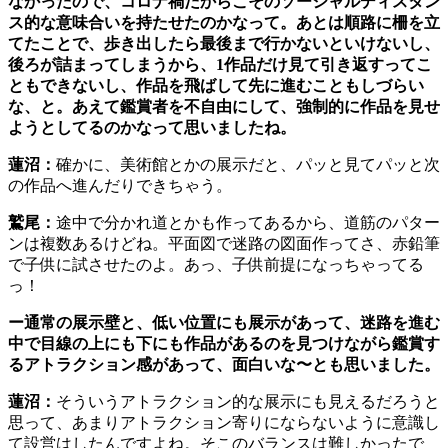
なかったので、コロナ禍だからこそのソーシャルディスタン
ス的な意味合いを持たせたのかなって。あとは順路に柵を立
てたことで、歩き出したら最後まで行かないといけないし、
後ろが詰まってしまうから、1作品だけ見て引き返すってこ
ともできないし、作品を飛ばして先に進むこともしづらい
な、と。あえて鑑賞者を不自由にして、強制的に作品を見せ
ようとしてるのかなって思いましたね。
蓮沼：
確かに、美術館とかの展示だと、パッと見てパッと次
の作品へ進んだりできちゃう。
鷲尾：
途中で分かれ道とかも作ってあるから、道筋のパター
ンは複数あるけどね。平面図で迷路の図面作ってさ、赤鉛筆
で子供に試させたのよ。あっ、子供前提になっちゃってる
っ！
ー通常の展示壁と、低い位置にも展示があって、迷路を進む
中で目線の上にも下にも作品があるのを見つけながら鑑賞す
るアトラクション感があって、面白いな〜とも思いました。
蓮沼：
そういうアトラクション的な展示にも見えるだろうと
思って、あまりアトラクション寄りにならないように意識し
て設営はしたんですよね。そこのバランスは難しかったで