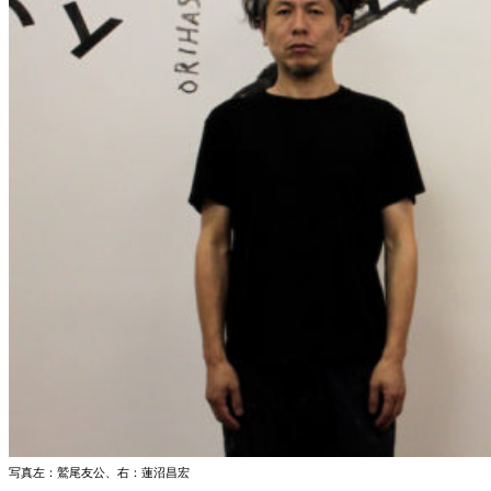
写真左：鷲尾友公、右：蓮沼昌宏