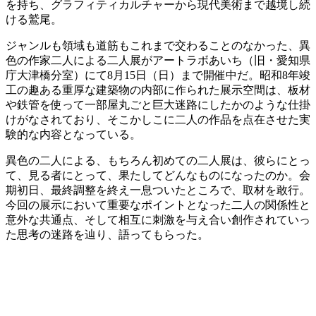
を持ち、グラフィティカルチャーから現代美術まで越境し続
ける鷲尾。
ジャンルも領域も道筋もこれまで交わることのなかった、異
色の作家二人による二人展がアートラボあいち（旧・愛知県
庁大津橋分室）にて8月15日（日）まで開催中だ。昭和8年竣
工の趣ある重厚な建築物の内部に作られた展示空間は、板材
や鉄管を使って一部屋丸ごと巨大迷路にしたかのような仕掛
けがなされており、そこかしこに二人の作品を点在させた実
験的な内容となっている。
異色の二人による、もちろん初めての二人展は、彼らにとっ
て、見る者にとって、果たしてどんなものになったのか。会
期初日、最終調整を終え一息ついたところで、取材を敢行。
今回の展示において重要なポイントとなった二人の関係性と
意外な共通点、そして相互に刺激を与え合い創作されていっ
た思考の迷路を辿り、語ってもらった。