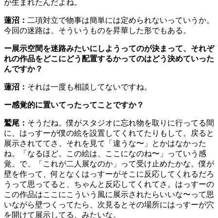
が生まれたんだよね。
蓮沼：
二項対立で物事は簡単には定められないっていうか。
今回の迷路は、そういうものを昇華した形でもある。
ー展示空間を迷路みたいにしようってのが決まって、それぞ
れの作品をどこにどう配置するかってのはどう決めていった
んですか？
蓮沼：
それは一度も相談してないですね。
ー感覚的に置いてったってことですか？
鷲尾：
そうだね。僕がスタジオに忘れ物を取りに行ってる間
に、はっすーが僕の絵を設置してくれてたりもして。戻ると
展示されててさ、それを見て「違うな〜」とかはなかった
ね。「なるほど。この絵は、ここになのね〜」っていう感
覚。で、「これが二人展なのか」って受け止めたかな。僕が
壁を作って、何となくはっすーがそこに反応してくれるだろ
うって思ってると、ちゃんと反応してくれてさ。はっすーの
この作品はここにこういう風に展示されたらいいな〜って思
いながら壁つくってたら、次見るとその場所にはっすーが穴
を開けて展示してる、みたいな。