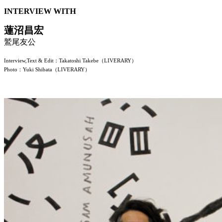
INTERVIEW WITH
蓮沼昌宏
鷲尾友公
Interview,Text & Edit：Takatoshi Takebe（LIVERARY）
Photo：Yuki Shibata（LIVERARY）