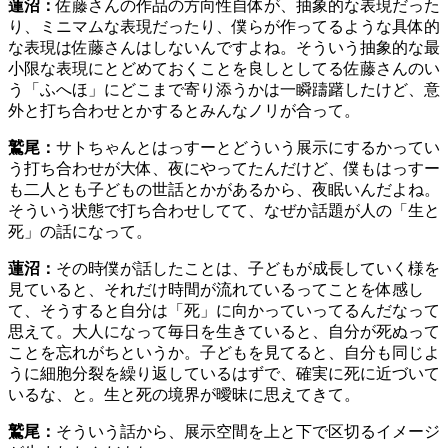
蓮沼：
佐藤さんの作品の方向性自体が、抽象的な表現だった
り、ミニマムな表現だったり、僕らが作ってるような具体的
な表現は佐藤さんはしないんですよね。そういう抽象的な最
小限な表現にとどめておくことを良しとしてる佐藤さんのい
う「ふへほ」にどこまで寄り添うかは一瞬躊躇したけど、意
外と打ち合わせとかするとみんなノリが合って。
鷲尾：
サトちゃんとはっすーとどういう展示にするかってい
う打ち合わせが大体、夜にやってたんだけど、僕もはっすー
も二人とも子どもの世話とかがあるから、夜眠いんだよね。
そういう状態で打ち合わせしてて、なぜか話題が人の「生と
死」の話になって。
蓮沼：
その時僕が話したことは、子どもが成長していく様を
見ていると、それだけ時間が流れているってことを体感し
て、そうすると自分は「死」に向かっていってるんだなって
思えて。大人になって毎日を生きていると、自分が死ぬって
ことを忘れがちというか。子どもを見てると、自分も同じよ
うに細胞分裂を繰り返しているはずで、確実に死に近づいて
いるな、と。生と死の境界が曖昧に思えてきて。
鷲尾：
そういう話から、展示空間を上と下で区切るイメージ