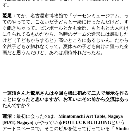
す。
鷲尾：
てか、名古屋市博物館で「ゲーセンミュージアム」っ
てのやってて、こないだ子どもと一緒に行ったんだけど、す
ぐ飽きちゃって。ピンボールとかも全部、もともと大人向け
に作られてるものだから、当時のゲームの造形には感動した
けど（子どもからすると）高いところにあるじゃん。だから
全然子どもが触れなくって。夏休みの子ども向けに狙った企
画だと思うんだけど、あれは期待外れだったね。
ー蓮沼さんと鷲尾さんは今回を機に初めて二人で展示を作る
ことになったと思いますが、お互いにその前から交流はあっ
たんですか？
蓮沼：
最初に会ったのは、
Minatomachi Art Table, Nagoya
[MAT, Nagoya]
がやっている
POTLUCK BUILDING
という
アートスペースで。そこのビルを使って行っている
「 Studio