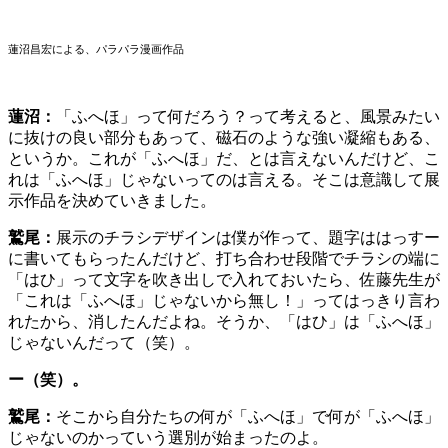
蓮沼昌宏による、パラパラ漫画作品
蓮沼：
「ふへほ」って何だろう？って考えると、風景みたい
に抜けの良い部分もあって、磁石のような強い凝縮もある、
というか。これが「ふへほ」だ、とは言えないんだけど、こ
れは「ふへほ」じゃないってのは言える。そこは意識して展
示作品を決めていきました。
鷲尾：
展示のチラシデザインは僕が作って、題字ははっすー
に書いてもらったんだけど、打ち合わせ段階でチラシの端に
「はひ」って文字を吹き出しで入れておいたら、佐藤先生が
「これは「ふへほ」じゃないから無し！」ってはっきり言わ
れたから、消したんだよね。そうか、「はひ」は「ふへほ」
じゃないんだって（笑）。
ー（笑）。
鷲尾：
そこから自分たちの何が「ふへほ」で何が「ふへほ」
じゃないのかっていう選別が始まったのよ。