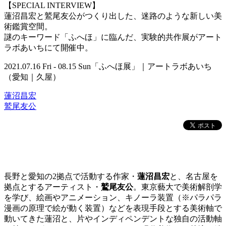
【SPECIAL INTERVIEW】
蓮沼昌宏と鷲尾友公がつくり出した、迷路のような新しい美
術鑑賞空間。
謎のキーワード「ふへほ」に臨んだ、実験的共作展がアート
ラボあいちにて開催中。
2021.07.16 Fri - 08.15 Sun「ふへほ展」｜アートラボあいち
（愛知｜久屋）
蓮沼昌宏
鷲尾友公
長野と愛知の2拠点で活動する作家・
蓮沼昌宏
と、名古屋を
拠点とするアーティスト・
鷲尾友公
。東京藝大で美術解剖学
を学び、絵画やアニメーション、キノーラ装置（※パラパラ
漫画の原理で絵が動く装置）などを表現手段とする美術軸で
動いてきた蓮沼と、片やインディペンデントな独自の活動軸