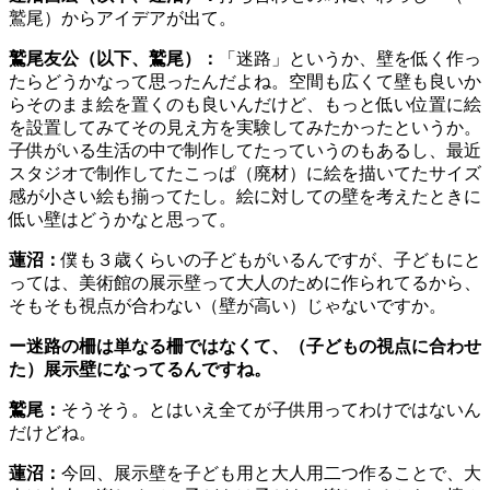
鷲尾）からアイデアが出て。
鷲尾友公（以下、鷲尾）：
「迷路」というか、壁を低く作っ
たらどうかなって思ったんだよね。空間も広くて壁も良いか
らそのまま絵を置くのも良いんだけど、もっと低い位置に絵
を設置してみてその見え方を実験してみたかったというか。
子供がいる生活の中で制作してたっていうのもあるし、最近
スタジオで制作してたこっぱ（廃材）に絵を描いてたサイズ
感が小さい絵も揃ってたし。絵に対しての壁を考えたときに
低い壁はどうかなと思って。
蓮沼：
僕も３歳くらいの子どもがいるんですが、子どもにと
っては、美術館の展示壁って大人のために作られてるから、
そもそも視点が合わない（壁が高い）じゃないですか。
ー迷路の柵は単なる柵ではなくて、（子どもの視点に合わせ
た）展示壁になってるんですね。
鷲尾：
そうそう。とはいえ全てが子供用ってわけではないん
だけどね。
蓮沼：
今回、展示壁を子ども用と大人用二つ作ることで、大