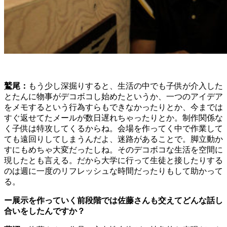
鷲尾：
もう少し深掘りすると、生活の中でも子供が介入した
とたんに物事がデコボコし始めたというか、一つのアイデア
をメモするという行為すらもできなかったりとか、今までは
すぐ返せてたメールが数日遅れちゃったりとか。制作関係な
く子供は特攻してくるからね。会場を作ってく中で作業して
ても遠回りしてしまうんだよ、迷路があることで。脚立動か
すにもめちゃ大変だったしね。そのデコボコな生活を空間に
現したとも言える。だから大学に行って生徒と接したりする
のは週に一度のリフレッシュな時間だったりもして助かって
る。
ー展示を作っていく前段階では佐藤さんも交えてどんな話し
合いをしたんですか？