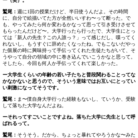
ー（笑）。
鷲尾：
週に1回の授業だけど、半日使うんだよ。その時間
に、自分で絵描いてた方が全然いいすわ〜って断った。で
も、やってみたら何か変わるかなって思って引き受けさせて
もらったんだけど〜。大学行ったら行ったで、大学生にとっ
ては「新人の先生？この人誰っ？」って感じだし、喋ってく
れないし、もうすぐに辞めたくなったね。でもこないだやっ
た個展の時に興味持って手伝ってくれた生徒たちがいて、そ
うやって自分の領域の中に巻き込んでいこうかなと思って。
そしたら、今回も何人か手伝ってくれて楽しかった。
ー大学生くらいの年齢の若い子たちと普段関わることってな
かなかないと思うので、そういう意味ではお互いにとってい
い刺激になってそうです。
鷲尾：
ま〜僕自身大学行った経験もないし、ていうか、受験
して落ちた大学なんだよね。
ーそれってすごいことですよね。落ちた大学に先生として呼
ばれるって。
鷲尾：
そうそう。だから、ちょっと暴れてやろうかな〜みた