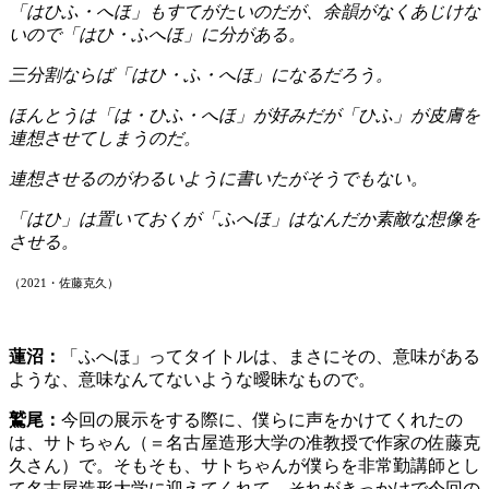
「はひふ・へほ」もすてがたいのだが、余韻がなくあじけな
いので「はひ・ふへほ」に分がある。
三分割ならば「はひ・ふ・へほ」になるだろう。
ほんとうは「は・ひふ・へほ」が好みだが「ひふ」が皮膚を
連想させてしまうのだ。
連想させるのがわるいように書いたがそうでもない。
「はひ」は置いておくが「ふへほ」はなんだか素敵な想像を
させる。
（2021・佐藤克久）
蓮沼：
「ふへほ」ってタイトルは、まさにその、意味がある
ような、意味なんてないような曖昧なもので。
鷲尾：
今回の展示をする際に、僕らに声をかけてくれたの
は、サトちゃん（＝名古屋造形大学の准教授で作家の佐藤克
久さん）で。そもそも、サトちゃんが僕らを非常勤講師とし
て名古屋造形大学に迎えてくれて、それがきっかけで今回の