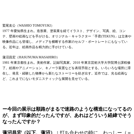
鷲尾友公（WASHIO TOMOYUKI）
1977 年愛知県生まれ。造形業、塗装業を経てイラスト、デザイン、写真、絵、コン
テ、壁画や絵画などを手がける。オリジナル・キャラクター「手君(TEKUN)」は立体や
映像作品にも登場し、メディアを横断する作家のセルフ・ポートレートにもなってい
る。近年は、絵画作品を精力的に手がけている。
蓮沼昌宏（HASUNUMA MASAHIRO）
1981 年東京都生まれ。美術作家。記録写真家。2010 年東京芸術大学大学院博士課程修
了。絵画やアニメーション、キノーラ装置などを表現手段とする。
いろいろな場所に滞
在し、発見・経験した物事から新たなストーリーを紡ぎ出す。近作では、光る絵画な
ど、これまでにないモダニスティックな展開を見せている。
ー今回の展示は順路がまるで迷路のような構造になってるの
が、まず印象的だったんですが、あれはどういう経緯でそう
なったんですか？
蓮沼昌宏（以下、蓮沼）：
打ち合わせの時に、わっしー（＝