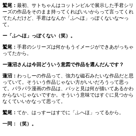
鷲尾：
最初、サトちゃんはコットンビルで展示した手君シリ
ーズの作品をそのまま持ってくればいいからって言ってくれ
てたんだけど、手君はなんか「ふへほ」っぽくないな〜っ
て。
ー「ふへほ」っぽくない（笑）。
鷲尾：
手君のシリーズは何かもうイメージができあがっちゃ
ってたから。
ー蓮沼さんは今回どういう意図で作品を選んだんです？
蓮沼：
わっしーの作品って、強力な磁石みたいな作品だと思
っていて。そういう作品じゃない方がいいだろうって思っ
て。パラパラ漫画の作品は、パッと見は何が描いてあるかわ
からないじゃないですか。そういう意味ではすぐに見つから
なくていいかなって思って。
鷲尾：
てか、はっすーはすでに「ふへほ」ってるから。
一同：（笑）。