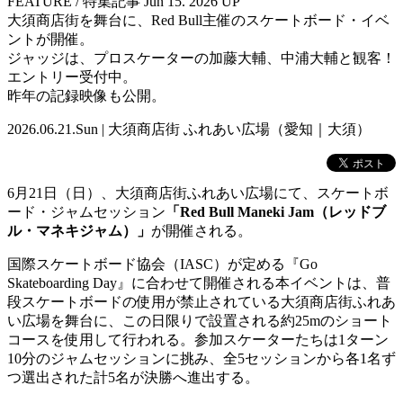
FEATURE
/ 特集記事
Jun 15. 2026 UP
大須商店街を舞台に、Red Bull主催のスケートボード・イベ
ントが開催。
ジャッジは、プロスケーターの加藤大輔、中浦大輔と観客！
エントリー受付中。
昨年の記録映像も公開。
2026.06.21.Sun | 大須商店街 ふれあい広場（愛知｜大須）
6月21日（日）、大須商店街ふれあい広場にて、スケートボ
ード・ジャムセッション
「Red Bull Maneki Jam（レッドブ
ル・マネキジャム）」
が開催される。
国際スケートボード協会（IASC）が定める『Go
Skateboarding Day』に合わせて開催される本イベントは、普
段スケートボードの使用が禁止されている大須商店街ふれあ
い広場を舞台に、この日限りで設置される約25mのショート
コースを使用して行われる。参加スケーターたちは1ターン
10分のジャムセッションに挑み、全5セッションから各1名ず
つ選出された計5名が決勝へ進出する。