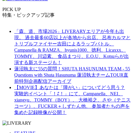
PICK UP
特集・ピックアップ記事
「森、道、市場2026」LIVERARYエリアが今年も出
現。 過去最多60店以上が各地から出店。 呂布カルマと
トリプルファイヤー吉田によるラップバトル、
Campanella & RAMZA、hyunis1000、徳利、Licaxxx、
TOMMY、川辺素、 食品まつり、E.O.U、Kotsuらが出
演する新ステージも！
蓮沼執太に55の質問！SHUTA HASUNUMA TEAM - 55
Questions with Shuta Hasunuma 蓮沼執太チームTOUR直
前特別企画配信アーカイブ
【MOVIE】あなたは「障がい」についてどう思う？
実験的イベント「！⇄！」にて、Campanella、NEI、
xiangyu、TOMMY（BOY）、 大橋裕之、さや（テニス
コーツ）、FUCKER＋しずたん他、 参加者たちの声を
集めた記録映像が公開！