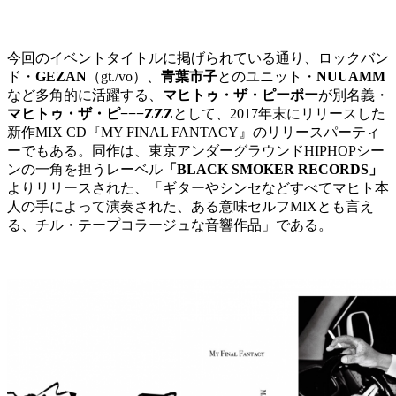
今回のイベントタイトルに掲げられている通り、ロックバン
ド・
GEZAN
（gt./vo）、
青葉市子
とのユニット・
NUUAMM
など多角的に活躍する、
マヒトゥ・ザ・ピーポー
が別名義・
マヒトゥ・ザ・ピ−−−ZZZ
として、2017年末にリリースした
新作MIX CD『MY FINAL FANTACY』のリリースパーティ
ーでもある。同作は、東京アンダーグラウンドHIPHOPシー
ンの一角を担うレーベル
「BLACK SMOKER RECORDS」
よりリリースされた、「ギターやシンセなどすべてマヒト本
人の手によって演奏された、ある意味セルフMIXとも言え
る、チル・テープコラージュな音響作品」である。