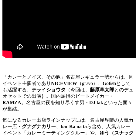
「カレーとノイズ、その他」名古屋レギュラー勢からは、同
イベント主催者であり
NICEVIEW
（gt./vo）、
Gofish
として
も活躍する、
テライショウタ
（今回は、
藤原草太郎
とのデュ
オセットでの出演
）
。国内屈指のビートメイカー・
RAMZA
。名古屋の夜を知り尽くす男・
DJ tak
といった面々
が集結。
気になるカレー出店ラインナップには、名古屋界隈の人気カ
レー店・
グナグナカリー
、
bar Ka na ta
ら含め、人気カレー
イベント「カレーミーティングクルー」や、
ゆう（スナック