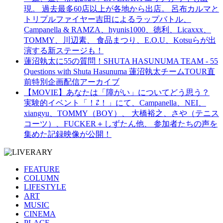
現。 過去最多60店以上が各地から出店。 呂布カルマと
トリプルファイヤー吉田によるラップバトル、
Campanella & RAMZA、hyunis1000、徳利、Licaxxx、
TOMMY、川辺素、 食品まつり、E.O.U、Kotsuらが出
演する新ステージも！
蓮沼執太に55の質問！SHUTA HASUNUMA TEAM - 55
Questions with Shuta Hasunuma 蓮沼執太チームTOUR直
前特別企画配信アーカイブ
【MOVIE】あなたは「障がい」についてどう思う？
実験的イベント「！⇄！」にて、Campanella、NEI、
xiangyu、TOMMY（BOY）、 大橋裕之、さや（テニス
コーツ）、FUCKER＋しずたん他、 参加者たちの声を
集めた記録映像が公開！
FEATURE
COLUMN
LIFESTYLE
ART
MUSIC
CINEMA
PLACE