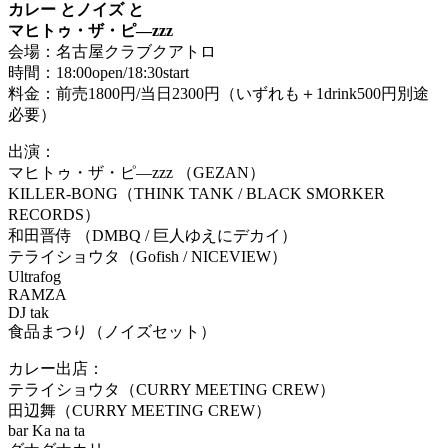
カレー とノイズ と
マヒトゥ・ザ・ピ—zzz
会場：名古屋クラブクアトロ
時間：18:00open/18:30start
料金：前売1800円/当日2300円（いずれも＋1drink500円別途
必要）
出演：
マヒトゥ・ザ・ピ—zzz （GEZAN）
KILLER-BONG（THINK TANK / BLACK SMORKER
RECORDS）
和田晋侍 （DMBQ / 巨人ゆえにデカイ）
テライショウタ（Gofish / NICEVIEW）
Ultrafog
RAMZA
DJ tak
食品まつり（ノイズセット）
カレー出店：
テライショウタ（CURRY MEETING CREW）
田辺舞（CURRY MEETING CREW）
bar Ka na ta