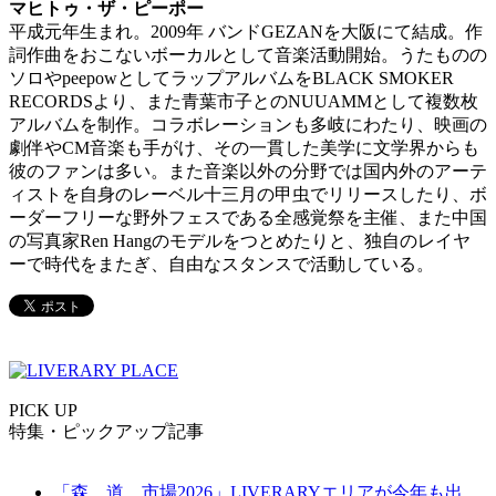
マヒトゥ・ザ・ピーポー
平成元年生まれ。2009年 バンドGEZANを大阪にて結成。作
詞作曲をおこないボーカルとして音楽活動開始。うたものの
ソロやpeepowとしてラップアルバムをBLACK SMOKER
RECORDSより、また青葉市子とのNUUAMMとして複数枚
アルバムを制作。コラボレーションも多岐にわたり、映画の
劇伴やCM音楽も手がけ、その一貫した美学に文学界からも
彼のファンは多い。また音楽以外の分野では国内外のアーテ
ィストを自身のレーベル十三月の甲虫でリリースしたり、ボ
ーダーフリーな野外フェスである全感覚祭を主催、また中国
の写真家Ren Hangのモデルをつとめたりと、独自のレイヤ
ーで時代をまたぎ、自由なスタンスで活動している。
PICK UP
特集・ピックアップ記事
「森、道、市場2026」LIVERARYエリアが今年も出