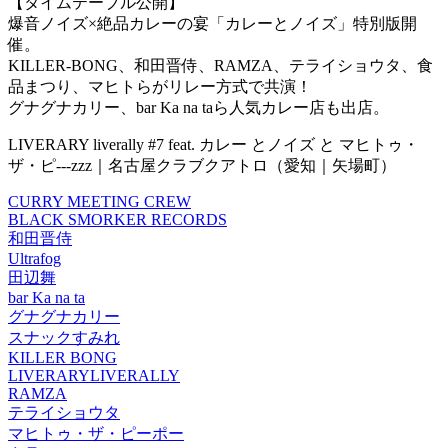
【タイムテーブル公開】
爆音ノイズ×絶品カレーの宴「カレーとノイズ」特別版開
催。
KILLER-BONG、和田晋侍、RAMZA、テライショウタ、食
品まつり、マヒトらがリレー方式で共演！
グナグナカリー、bar Ka na taら人気カレー店も出店。
LIVERARY liverally #7 feat. カレー とノイズ と マヒトゥ・
ザ・ピ---zzz｜名古屋クラブクアトロ（愛知｜矢場町）
CURRY MEETING CREW
BLACK SMORKER RECORDS
和田晋侍
Ultrafog
田辺舞
bar Ka na ta
グナグナカリー
スナックすみれ
KILLER BONG
LIVERARYLIVERALLY
RAMZA
テライショウタ
マヒトゥ・ザ・ピーポー