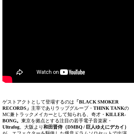
ゲストアクトとして登場するのは
「BLACK SMOKER
RECORDS」
主宰でありラップグループ・
THINK TANK
の
MC兼トラックメイカーとして知られる、奇才・
KILLER-
BONG。
東京を拠点とする注目の若手電子音楽家・
Ultrafog
。大阪より
和田晋侍（DMBQ / 巨人ゆえにデカイ）
が、エフェクターを駆使した爆音ドラムソロセットで出演。