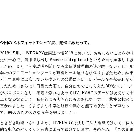
今回のベネフィットTシャツ展、開催にあたって。
2018年5月、LIVERARYは森道市場2018において、おもしろいことをやり
たい一心で、費用持ち出しでnever ending beachという企画を頑張りすぎ
たため、また（何度説明を聞いても出店誘致理由の謎が解けない）ビール
会社のプロモーションブースが無料ビール配りを頑張りすぎたため、結果
として真横に出店していた僕たちの普通においしいビールが全然売れなか
ったため、さらに３日目の大雨で、自分たちでこしらえたDIYなステージ
がボロボロになり、感電の恐れもあってLIVERARYステージはあえなく中
止となるなどして、精神的にも肉体的にもまさにボロボロ、悲惨な状況に
置かれました。さまざまな不幸と経験の無さと無謀過ぎたことが重なっ
て、約60万円の大きな赤字を抱えました。
ときどき勘違いされますが、LIVERARYは決して法人組織ではなく、個人
的な収入のやりくりと有志によって続けています。そのため、「このまま