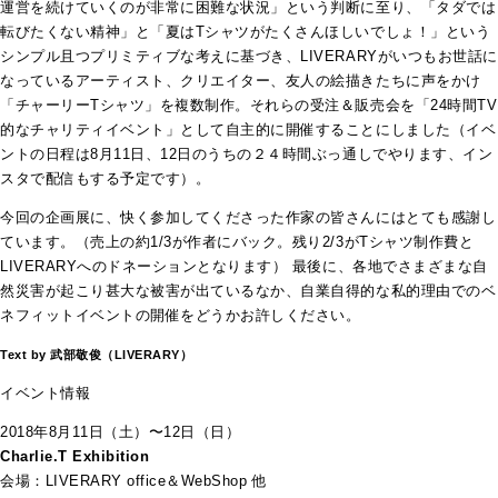
運営を続けていくのが非常に困難な状況」という判断に至り、「タダでは
転びたくない精神」と「夏はTシャツがたくさんほしいでしょ！」という
シンプル且つプリミティブな考えに基づき、LIVERARYがいつもお世話に
なっているアーティスト、クリエイター、友人の絵描きたちに声をかけ
「チャーリーTシャツ」を複数制作。それらの受注＆販売会を「24時間TV
的なチャリティイベント」として自主的に開催することにしました（イベ
ントの日程は8月11日、12日のうちの２４時間ぶっ通しでやります、イン
スタで配信もする予定です）。
今回の企画展に、快く参加してくださった作家の皆さんにはとても感謝し
ています。（売上の約1/3が作者にバック。残り2/3がTシャツ制作費と
LIVERARYへのドネーションとなります） 最後に、各地でさまざまな自
然災害が起こり甚大な被害が出ているなか、自業自得的な私的理由でのベ
ネフィットイベントの開催をどうかお許しください。
Text by 武部敬俊（LIVERARY）
イベント情報
2018年8月11日（土）〜12日（日）
Charlie.T Exhibition
会場：LIVERARY office＆WebShop 他