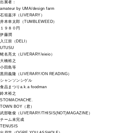
出展者：
amateur by UMA/design farm
石垣嘉洋（LIVERARY）
井本幸太郎（TUMBLEWEED）
１９８０円
伊藤潤
入江崇（DELI）
UTUSU
蛯名亮太（LIVERARY/eieio）
大橋裕之
小田島等
黒田義隆（LIVERARY/ON READING）
シャンソンシゲル
食品まつりa.k.a foodman
鈴木裕之
STOMACHACHE.
TOWN BOY（君）
武部敬俊（LIVERARY/THISIS(NOT)MAGAZINE）
チーム未完成
TENUSIS
出戸学（OGRE YOU ASSHOLE）