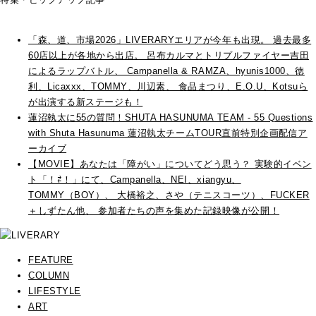
「森、道、市場2026」LIVERARYエリアが今年も出現。 過去最多
60店以上が各地から出店。 呂布カルマとトリプルファイヤー吉田
によるラップバトル、 Campanella & RAMZA、hyunis1000、徳
利、Licaxxx、TOMMY、川辺素、 食品まつり、E.O.U、Kotsuら
が出演する新ステージも！
蓮沼執太に55の質問！SHUTA HASUNUMA TEAM - 55 Questions
with Shuta Hasunuma 蓮沼執太チームTOUR直前特別企画配信ア
ーカイブ
【MOVIE】あなたは「障がい」についてどう思う？ 実験的イベン
ト「！⇄！」にて、Campanella、NEI、xiangyu、
TOMMY（BOY）、 大橋裕之、さや（テニスコーツ）、FUCKER
＋しずたん他、 参加者たちの声を集めた記録映像が公開！
FEATURE
COLUMN
LIFESTYLE
ART