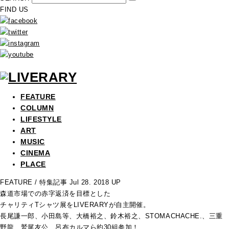
FIND US
FEATURE
COLUMN
LIFESTYLE
ART
MUSIC
CINEMA
PLACE
FEATURE
/ 特集記事
Jul 28. 2018 UP
森道市場での赤字返済を目標とした
チャリティTシャツ展をLIVERARYが自主開催。
長尾謙一郎、小田島等、大橋裕之、鈴木裕之、STOMACHACHE.、三重
野龍、鷲尾友公、呂布カルマら約30組参加！