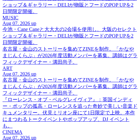
ショップ＆ギャラリー・DELIが物販とフードのPOP UPを2
日間限定開催。
MUSIC
Aug 07. 2026 up
今池・Cane Caneと大大大の2会場を使用し、大阪のセレクト
ショップ＆ギャラリー・DELIが物販とフードのPOP UPを2
日間限定開催。
名古屋・金山のストーリーを集めてZINEを制作。「かなや
まじんくらぶ」が2026年度活動メンバーを募集。講師はグラ
フィックデザイナー・溝田尚子。
ART
Aug 07. 2026 up
名古屋・金山のストーリーを集めてZINEを制作。「かなや
まじんくらぶ」が2026年度活動メンバーを募集。講師はグラ
フィックデザイナー・溝田尚子。
『ローレンス・オブ・ベルグレイヴィア』：英国インディ
ー・ポップの孤高・ローレンスを追った奇妙で美しい音楽ド
キュメンタリー。伏見ミリオン座にて1日限定で上映。本作
にまつわるトークイベントやポップアップ、DJ イベント
も。
CINEMA
Aug 07. 2026 up