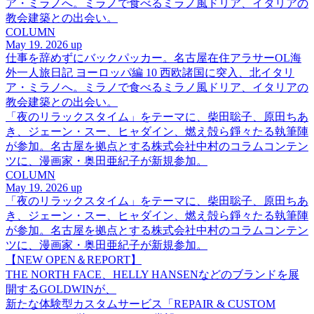
ア・ミラノへ。ミラノで食べるミラノ風ドリア、イタリアの
教会建築との出会い。
COLUMN
May 19. 2026 up
仕事を辞めずにバックパッカー。名古屋在住アラサーOL海
外一人旅日記 ヨーロッパ編 10 西欧諸国に突入、北イタリ
ア・ミラノへ。ミラノで食べるミラノ風ドリア、イタリアの
教会建築との出会い。
「夜のリラックスタイム」をテーマに、柴田聡子、原田ちあ
き、ジェーン・スー、ヒャダイン、燃え殻ら錚々たる執筆陣
が参加。名古屋を拠点とする株式会社中村のコラムコンテン
ツに、漫画家・奥田亜紀子が新規参加。
COLUMN
May 19. 2026 up
「夜のリラックスタイム」をテーマに、柴田聡子、原田ちあ
き、ジェーン・スー、ヒャダイン、燃え殻ら錚々たる執筆陣
が参加。名古屋を拠点とする株式会社中村のコラムコンテン
ツに、漫画家・奥田亜紀子が新規参加。
【NEW OPEN＆REPORT】
THE NORTH FACE、HELLY HANSENなどのブランドを展
開するGOLDWINが、
新たな体験型カスタムサービス「REPAIR & CUSTOM