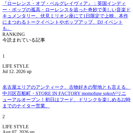
『ローレンス・オブ・ベルグレイヴィア』：英国インディ
ー・ポップの孤高・ローレンスを追った奇妙で美しい音楽ド
キュメンタリー。伏見ミリオン座にて1日限定で上映。本作
にまつわるトークイベントやポップアップ、DJ イベント
も。
RANKING
今読まれている記事
1
LIFE STYLE
Jul 12. 2026 up
名古屋エリアのアンティーク、古物好きの聖地とも言える、
中川区百船町・STORE IN FACTORY momofune sokoがリニ
ューアルオープン！初日はフード、ドリンクを楽しめる22時
までのナイター営業。
2
LIFE STYLE
Aug 07. 2026 up