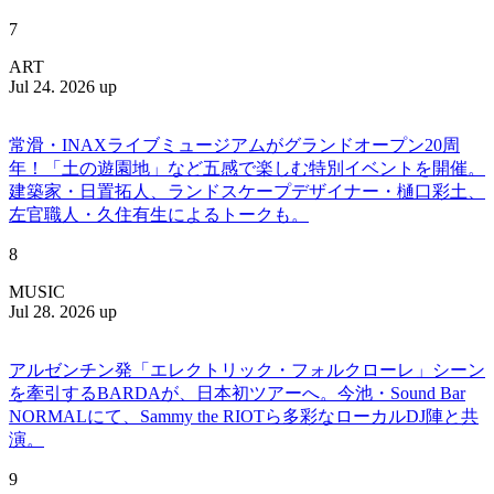
7
ART
Jul 24. 2026 up
常滑・INAXライブミュージアムがグランドオープン20周
年！「土の遊園地」など五感で楽しむ特別イベントを開催。
建築家・日置拓人、ランドスケープデザイナー・樋口彩土、
左官職人・久住有生によるトークも。
8
MUSIC
Jul 28. 2026 up
アルゼンチン発「エレクトリック・フォルクローレ」シーン
を牽引するBARDAが、日本初ツアーへ。今池・Sound Bar
NORMALにて、Sammy the RIOTら多彩なローカルDJ陣と共
演。
9