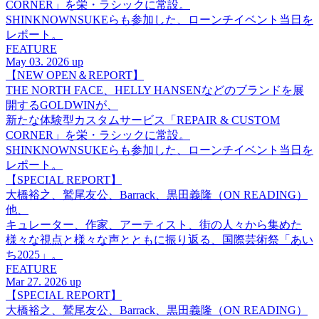
CORNER」を栄・ラシックに常設。
SHINKNOWNSUKEらも参加した、ローンチイベント当日を
レポート。
FEATURE
May 03. 2026 up
【NEW OPEN＆REPORT】
THE NORTH FACE、HELLY HANSENなどのブランドを展
開するGOLDWINが、
新たな体験型カスタムサービス「REPAIR & CUSTOM
CORNER」を栄・ラシックに常設。
SHINKNOWNSUKEらも参加した、ローンチイベント当日を
レポート。
【SPECIAL REPORT】
大橋裕之、鷲尾友公、Barrack、黒田義隆（ON READING）
他、
キュレーター、作家、アーティスト、街の人々から集めた
様々な視点と様々な声とともに振り返る、国際芸術祭「あい
ち2025」。
FEATURE
Mar 27. 2026 up
【SPECIAL REPORT】
大橋裕之、鷲尾友公、Barrack、黒田義隆（ON READING）