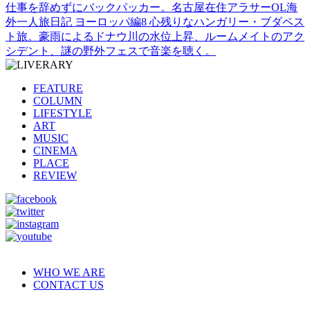
仕事を辞めずにバックパッカー。名古屋在住アラサーOL海
外一人旅日記 ヨーロッパ編8 心残りなハンガリー・ブダペス
ト旅。豪雨によるドナウ川の水位上昇、ルームメイトのアク
シデント、謎の野外フェスで音楽を聴く。
FEATURE
COLUMN
LIFESTYLE
ART
MUSIC
CINEMA
PLACE
REVIEW
WHO WE ARE
CONTACT US