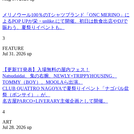
メリノウール100％のTシャツブランド「ONC MERINO」に
よるPOP UPが栄・unlike.にて開催。初日は飲食出店やDJで
賑わう、夏祭りイベントも。
3
FEATURE
Jul 31. 2026 up
【更新TT発表】入場無料の屋内フェス！
Natsudaidai、鬼の右腕、NEWLY×TRIPPYHOUSING、
TOMMY（BOY）、MOOLAら出演。
CLUB QUATTRO NAGOYAで夏祭りイベント「ナゴパル盆
祭（ボンサイ）」が、
名古屋PARCO×LIVERARY主催企画として開催。
4
ART
Jul 28. 2026 up