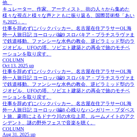
他、
キュレーター、作家、アーティスト、街の人々から集めた
様々な視点と様々な声とともに振り返る、国際芸術祭「あい
ち2025」。
仕事を辞めずにバックパッカー。名古屋在住アラサーOL海
外一人旅日記 ヨーロッパ編9 スロバキア・ブラチスラヴァま
で鉄道移動。ファンシーな水色の教会、逆ピラミッド型のラ
ジオビル、UFOの塔。ソビエト建築との再会で旅のモチベ
ーションを取り戻す。
COLUMN
Oct 13. 2025 up
仕事を辞めずにバックパッカー。名古屋在住アラサーOL海
外一人旅日記 ヨーロッパ編9 スロバキア・ブラチスラヴァま
で鉄道移動。ファンシーな水色の教会、逆ピラミッド型のラ
ジオビル、UFOの塔。ソビエト建築との再会で旅のモチベ
ーションを取り戻す。
仕事を辞めずにバックパッカー。名古屋在住アラサーOL海
外一人旅日記 ヨーロッパ編8 心残りなハンガリー・ブダペス
ト旅。豪雨によるドナウ川の水位上昇、ルームメイトのアク
シデント、謎の野外フェスで音楽を聴く。
COLUMN
Aug 31. 2025 up