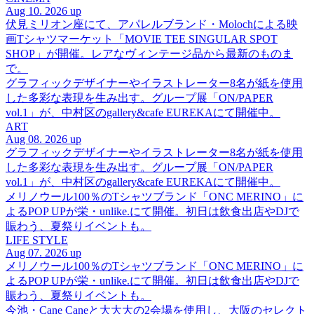
Aug 10. 2026 up
伏見ミリオン座にて、アパレルブランド・Molochによる映
画Tシャツマーケット「MOVIE TEE SINGULAR SPOT
SHOP」が開催。レアなヴィンテージ品から最新のものま
で。
グラフィックデザイナーやイラストレーター8名が紙を使用
した多彩な表現を生み出す。グループ展「ON/PAPER
vol.1」が、中村区のgallery&cafe EUREKAにて開催中。
ART
Aug 08. 2026 up
グラフィックデザイナーやイラストレーター8名が紙を使用
した多彩な表現を生み出す。グループ展「ON/PAPER
vol.1」が、中村区のgallery&cafe EUREKAにて開催中。
メリノウール100％のTシャツブランド「ONC MERINO」に
よるPOP UPが栄・unlike.にて開催。初日は飲食出店やDJで
賑わう、夏祭りイベントも。
LIFE STYLE
Aug 07. 2026 up
メリノウール100％のTシャツブランド「ONC MERINO」に
よるPOP UPが栄・unlike.にて開催。初日は飲食出店やDJで
賑わう、夏祭りイベントも。
今池・Cane Caneと大大大の2会場を使用し、大阪のセレクト