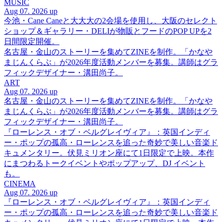
MUSIC
Aug 07. 2026 up
今池・Cane Caneと大大大の2会場を使用し、大阪のセレクト
ショップ＆ギャラリー・DELIが物販とフードのPOP UPを2
日間限定開催。
名古屋・金山のストーリーを集めてZINEを制作。「かなや
まじんくらぶ」が2026年度活動メンバーを募集。講師はグラ
フィックデザイナー・溝田尚子。
ART
Aug 07. 2026 up
名古屋・金山のストーリーを集めてZINEを制作。「かなや
まじんくらぶ」が2026年度活動メンバーを募集。講師はグラ
フィックデザイナー・溝田尚子。
『ローレンス・オブ・ベルグレイヴィア』：英国インディ
ー・ポップの孤高・ローレンスを追った奇妙で美しい音楽ド
キュメンタリー。伏見ミリオン座にて1日限定で上映。本作
にまつわるトークイベントやポップアップ、DJ イベント
も。
CINEMA
Aug 07. 2026 up
『ローレンス・オブ・ベルグレイヴィア』：英国インディ
ー・ポップの孤高・ローレンスを追った奇妙で美しい音楽ド