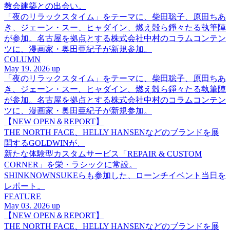
教会建築との出会い。
「夜のリラックスタイム」をテーマに、柴田聡子、原田ちあ
き、ジェーン・スー、ヒャダイン、燃え殻ら錚々たる執筆陣
が参加。名古屋を拠点とする株式会社中村のコラムコンテン
ツに、漫画家・奥田亜紀子が新規参加。
COLUMN
May 19. 2026 up
「夜のリラックスタイム」をテーマに、柴田聡子、原田ちあ
き、ジェーン・スー、ヒャダイン、燃え殻ら錚々たる執筆陣
が参加。名古屋を拠点とする株式会社中村のコラムコンテン
ツに、漫画家・奥田亜紀子が新規参加。
【NEW OPEN＆REPORT】
THE NORTH FACE、HELLY HANSENなどのブランドを展
開するGOLDWINが、
新たな体験型カスタムサービス「REPAIR & CUSTOM
CORNER」を栄・ラシックに常設。
SHINKNOWNSUKEらも参加した、ローンチイベント当日を
レポート。
FEATURE
May 03. 2026 up
【NEW OPEN＆REPORT】
THE NORTH FACE、HELLY HANSENなどのブランドを展