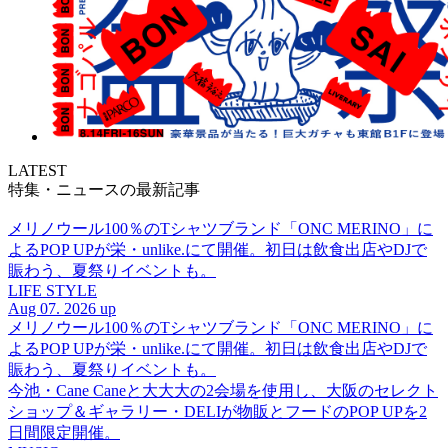
LATEST
特集・ニュースの最新記事
メリノウール100％のTシャツブランド「ONC MERINO」に
よるPOP UPが栄・unlike.にて開催。初日は飲食出店やDJで
賑わう、夏祭りイベントも。
LIFE STYLE
Aug 07. 2026 up
メリノウール100％のTシャツブランド「ONC MERINO」に
よるPOP UPが栄・unlike.にて開催。初日は飲食出店やDJで
賑わう、夏祭りイベントも。
今池・Cane Caneと大大大の2会場を使用し、大阪のセレクト
ショップ＆ギャラリー・DELIが物販とフードのPOP UPを2
日間限定開催。