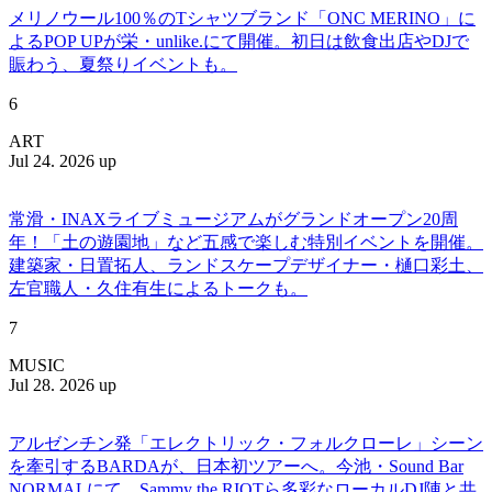
メリノウール100％のTシャツブランド「ONC MERINO」に
よるPOP UPが栄・unlike.にて開催。初日は飲食出店やDJで
賑わう、夏祭りイベントも。
6
ART
Jul 24. 2026 up
常滑・INAXライブミュージアムがグランドオープン20周
年！「土の遊園地」など五感で楽しむ特別イベントを開催。
建築家・日置拓人、ランドスケープデザイナー・樋口彩土、
左官職人・久住有生によるトークも。
7
MUSIC
Jul 28. 2026 up
アルゼンチン発「エレクトリック・フォルクローレ」シーン
を牽引するBARDAが、日本初ツアーへ。今池・Sound Bar
NORMALにて、Sammy the RIOTら多彩なローカルDJ陣と共