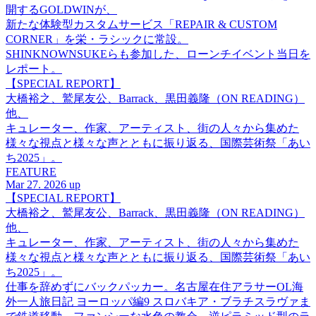
開するGOLDWINが、
新たな体験型カスタムサービス「REPAIR & CUSTOM
CORNER」を栄・ラシックに常設。
SHINKNOWNSUKEらも参加した、ローンチイベント当日を
レポート。
【SPECIAL REPORT】
大橋裕之、鷲尾友公、Barrack、黒田義隆（ON READING）
他、
キュレーター、作家、アーティスト、街の人々から集めた
様々な視点と様々な声とともに振り返る、国際芸術祭「あい
ち2025」。
FEATURE
Mar 27. 2026 up
【SPECIAL REPORT】
大橋裕之、鷲尾友公、Barrack、黒田義隆（ON READING）
他、
キュレーター、作家、アーティスト、街の人々から集めた
様々な視点と様々な声とともに振り返る、国際芸術祭「あい
ち2025」。
仕事を辞めずにバックパッカー。名古屋在住アラサーOL海
外一人旅日記 ヨーロッパ編9 スロバキア・ブラチスラヴァま