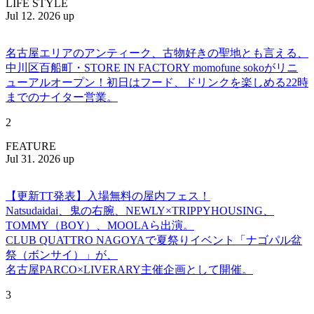
LIFE STYLE
Jul 12. 2026 up
名古屋エリアのアンティーク、古物好きの聖地とも言える、
中川区百船町・STORE IN FACTORY momofune sokoがリニ
ューアルオープン！初日はフード、ドリンクを楽しめる22時
までのナイター営業。
2
FEATURE
Jul 31. 2026 up
【更新TT発表】入場無料の屋内フェス！
Natsudaidai、鬼の右腕、NEWLY×TRIPPYHOUSING、
TOMMY（BOY）、MOOLAら出演。
CLUB QUATTRO NAGOYAで夏祭りイベント「ナゴパル盆
祭（ボンサイ）」が、
名古屋PARCO×LIVERARY主催企画として開催。
3