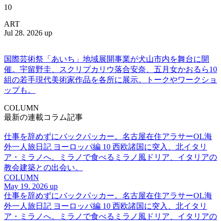
10
ART
Jul 28. 2026 up
国際芸術祭「あいち」地域展開事業が犬山市内を舞台に開
催。宇留野圭、スクリプカリウ落合安奈、五月女かおるら10
組の若手現代美術家作品を各所に展示。トークやワークショ
ップも。
COLUMN
最新の連載コラム記事
仕事を辞めずにバックパッカー。名古屋在住アラサーOL海
外一人旅日記 ヨーロッパ編 10 西欧諸国に突入、北イタリ
ア・ミラノへ。ミラノで食べるミラノ風ドリア、イタリアの
教会建築との出会い。
COLUMN
May 19. 2026 up
仕事を辞めずにバックパッカー。名古屋在住アラサーOL海
外一人旅日記 ヨーロッパ編 10 西欧諸国に突入、北イタリ
ア・ミラノへ。ミラノで食べるミラノ風ドリア、イタリアの