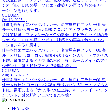
で鉄道移動。ファンシーな水色の教会、逆ピラミッド型のラ
ジオビル、UFOの塔。ソビエト建築との再会で旅のモチベ
ーションを取り戻す。
COLUMN
Oct 13. 2025 up
仕事を辞めずにバックパッカー。名古屋在住アラサーOL海
外一人旅日記 ヨーロッパ編9 スロバキア・ブラチスラヴァま
で鉄道移動。ファンシーな水色の教会、逆ピラミッド型のラ
ジオビル、UFOの塔。ソビエト建築との再会で旅のモチベ
ーションを取り戻す。
仕事を辞めずにバックパッカー。名古屋在住アラサーOL海
外一人旅日記 ヨーロッパ編8 心残りなハンガリー・ブダペス
ト旅。豪雨によるドナウ川の水位上昇、ルームメイトのアク
シデント、謎の野外フェスで音楽を聴く。
COLUMN
Aug 31. 2025 up
仕事を辞めずにバックパッカー。名古屋在住アラサーOL海
外一人旅日記 ヨーロッパ編8 心残りなハンガリー・ブダペス
ト旅。豪雨によるドナウ川の水位上昇、ルームメイトのアク
シデント、謎の野外フェスで音楽を聴く。
FEATURE