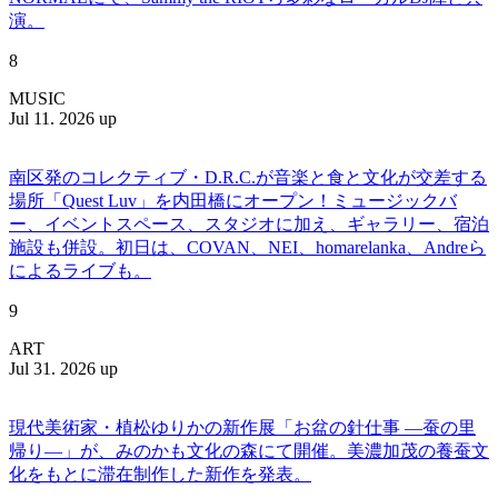
演。
8
MUSIC
Jul 11. 2026 up
南区発のコレクティブ・D.R.C.が⾳楽と⾷と⽂化が交差する
場所「Quest Luv」を内田橋にオープン！ミュージックバ
ー、イベントスペース、スタジオに加え、ギャラリー、宿泊
施設も併設。初日は、COVAN、NEI、homarelanka、Andreら
によるライブも。
9
ART
Jul 31. 2026 up
現代美術家・植松ゆりかの新作展「お盆の針仕事 ―蚕の里
帰り―」が、みのかも文化の森にて開催。美濃加茂の養蚕文
化をもとに滞在制作した新作を発表。