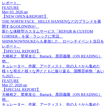
レポート。
FEATURE
May 03. 2026 up
【NEW OPEN＆REPORT】
THE NORTH FACE、HELLY HANSENなどのブランドを展
開するGOLDWINが、
新たな体験型カスタムサービス「REPAIR & CUSTOM
CORNER」を栄・ラシックに常設。
SHINKNOWNSUKEらも参加した、ローンチイベント当日を
レポート。
【SPECIAL REPORT】
大橋裕之、鷲尾友公、Barrack、黒田義隆（ON READING）
他、
キュレーター、作家、アーティスト、街の人々から集めた
様々な視点と様々な声とともに振り返る、国際芸術祭「あい
ち2025」。
FEATURE
Mar 27. 2026 up
【SPECIAL REPORT】
大橋裕之、鷲尾友公、Barrack、黒田義隆（ON READING）
他、
キュレーター、作家、アーティスト、街の人々から集めた