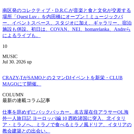
南区発のコレクティブ・D.R.C.が⾳楽と⾷と⽂化が交差する
場所「Quest Luv」を内田橋にオープン！ミュージックバ
ー、イベントスペース、スタジオに加え、ギャラリー、宿泊
施設も併設。初日は、COVAN、NEI、homarelanka、Andreら
によるライブも。
10
MUSIC
Jul 30. 2026 up
CRAZY-TがSAMOとの２マンDJイベントを新栄・CLUB
MAGOにて開催。
COLUMN
最新の連載コラム記事
仕事を辞めずにバックパッカー。名古屋在住アラサーOL海
外一人旅日記 ヨーロッパ編 10 西欧諸国に突入、北イタリ
ア・ミラノへ。ミラノで食べるミラノ風ドリア、イタリアの
教会建築との出会い。