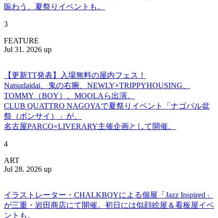
賑わう、夏祭りイベントも。
3
FEATURE
Jul 31. 2026 up
【更新TT発表】入場無料の屋内フェス！
Natsudaidai、鬼の右腕、NEWLY×TRIPPYHOUSING、
TOMMY（BOY）、MOOLAら出演。
CLUB QUATTRO NAGOYAで夏祭りイベント「ナゴパル盆
祭（ボンサイ）」が、
名古屋PARCO×LIVERARY主催企画として開催。
4
ART
Jul 28. 2026 up
イラストレーター・CHALKBOYによる個展「Jazz Inspired」
が三重・岩田商店にて開催。初日には似顔絵屋＆看板屋イベ
ントも。