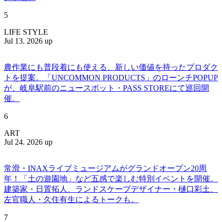
5
LIFE STYLE
Jul 13. 2026 up
農作業にも普段着にも使える、新しい価値を持ったプロダク
トを提案。「UNCOMMON PRODUCTS」のローンチPOPUP
が、岐阜駅前のニュースポット・PASS STOREにて巡回開
催。
6
ART
Jul 24. 2026 up
常滑・INAXライブミュージアムがグランドオープン20周
年！「土の遊園地」など五感で楽しむ特別イベントを開催。
建築家・日置拓人、ランドスケープデザイナー・樋口彩土、
左官職人・久住有生によるトークも。
7