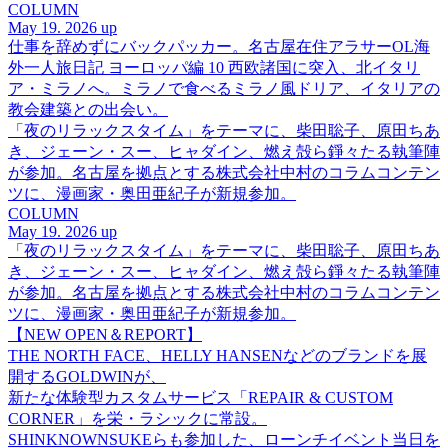
COLUMN
May 19. 2026 up
仕事を辞めずにバックパッカー。名古屋在住アラサーOL海
外一人旅日記 ヨーロッパ編 10 西欧諸国に突入、北イタリ
ア・ミラノへ。ミラノで食べるミラノ風ドリア、イタリアの
教会建築との出会い。
「夜のリラックスタイム」をテーマに、柴田聡子、原田ちあ
き、ジェーン・スー、ヒャダイン、燃え殻ら錚々たる執筆陣
が参加。名古屋を拠点とする株式会社中村のコラムコンテン
ツに、漫画家・奥田亜紀子が新規参加。
COLUMN
May 19. 2026 up
「夜のリラックスタイム」をテーマに、柴田聡子、原田ちあ
き、ジェーン・スー、ヒャダイン、燃え殻ら錚々たる執筆陣
が参加。名古屋を拠点とする株式会社中村のコラムコンテン
ツに、漫画家・奥田亜紀子が新規参加。
【NEW OPEN＆REPORT】
THE NORTH FACE、HELLY HANSENなどのブランドを展
開するGOLDWINが、
新たな体験型カスタムサービス「REPAIR & CUSTOM
CORNER」を栄・ラシックに常設。
SHINKNOWNSUKEらも参加した、ローンチイベント当日を