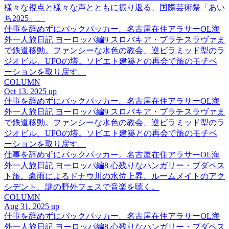
様々な視点と様々な声とともに振り返る、国際芸術祭「あい
ち2025」。
仕事を辞めずにバックパッカー。名古屋在住アラサーOL海
外一人旅日記 ヨーロッパ編9 スロバキア・ブラチスラヴァま
で鉄道移動。ファンシーな水色の教会、逆ピラミッド型のラ
ジオビル、UFOの塔。ソビエト建築との再会で旅のモチベ
ーションを取り戻す。
COLUMN
Oct 13. 2025 up
仕事を辞めずにバックパッカー。名古屋在住アラサーOL海
外一人旅日記 ヨーロッパ編9 スロバキア・ブラチスラヴァま
で鉄道移動。ファンシーな水色の教会、逆ピラミッド型のラ
ジオビル、UFOの塔。ソビエト建築との再会で旅のモチベ
ーションを取り戻す。
仕事を辞めずにバックパッカー。名古屋在住アラサーOL海
外一人旅日記 ヨーロッパ編8 心残りなハンガリー・ブダペス
ト旅。豪雨によるドナウ川の水位上昇、ルームメイトのアク
シデント、謎の野外フェスで音楽を聴く。
COLUMN
Aug 31. 2025 up
仕事を辞めずにバックパッカー。名古屋在住アラサーOL海
外一人旅日記 ヨーロッパ編8 心残りなハンガリー・ブダペス