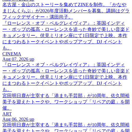
名古屋・金山のストーリーを集めてZINEを制作。「かなや
まじんくらぶ」が2026年度活動メンバーを募集。講師はグラ
フィックデザイナー・溝田尚子。
『ローレンス・オブ・ベルグレイヴィア』：英国インディ
ー・ポップの孤高・ローレンスを追った奇妙で美しい音楽ド
キュメンタリー。伏見ミリオン座にて1日限定で上映。本作
にまつわるトークイベントやポップアップ、DJ イベント
も。
CINEMA
Aug 07. 2026 up
『ローレンス・オブ・ベルグレイヴィア』：英国インディ
ー・ポップの孤高・ローレンスを追った奇妙で美しい音楽ド
キュメンタリー。伏見ミリオン座にて1日限定で上映。本作
にまつわるトークイベントやポップアップ、DJ イベント
も。
宮田明日鹿が主宰する「港まち手芸部」が10周年。佐久間裕
美子を迎えたトークや、ワークショップ「リペアの庭」を開
催。
ART
Aug 06. 2026 up
宮田明日鹿が主宰する「港まち手芸部」が10周年。佐久間裕
美子を迎えたトークや、ワークショップ「リペアの庭」を開