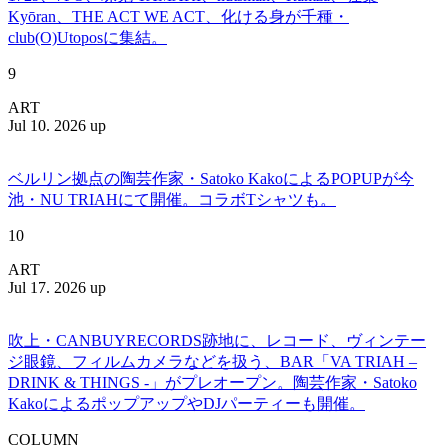
Kyōran、THE ACT WE ACT、化ける身が千種・
club(O)Utoposに集結。
9
ART
Jul 10. 2026 up
ベルリン拠点の陶芸作家・Satoko KakoによるPOPUPが今
池・NU TRIAHにて開催。コラボTシャツも。
10
ART
Jul 17. 2026 up
吹上・CANBUYRECORDS跡地に、レコード、ヴィンテー
ジ眼鏡、フィルムカメラなどを扱う、BAR「VA TRIAH –
DRINK & THINGS -」がプレオープン。陶芸作家・Satoko
KakoによるポップアップやDJパーティーも開催。
COLUMN