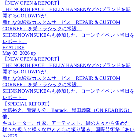
【NEW OPEN＆REPORT】
THE NORTH FACE、HELLY HANSENなどのブランドを展
開するGOLDWINが、
新たな体験型カスタムサービス「REPAIR & CUSTOM
CORNER」を栄・ラシックに常設。
SHINKNOWNSUKEらも参加した、ローンチイベント当日を
レポート。
FEATURE
May 03. 2026 up
【NEW OPEN＆REPORT】
THE NORTH FACE、HELLY HANSENなどのブランドを展
開するGOLDWINが、
新たな体験型カスタムサービス「REPAIR & CUSTOM
CORNER」を栄・ラシックに常設。
SHINKNOWNSUKEらも参加した、ローンチイベント当日を
レポート。
【SPECIAL REPORT】
大橋裕之、鷲尾友公、Barrack、黒田義隆（ON READING）
他、
キュレーター、作家、アーティスト、街の人々から集めた
様々な視点と様々な声とともに振り返る、国際芸術祭「あい
ち2025」。