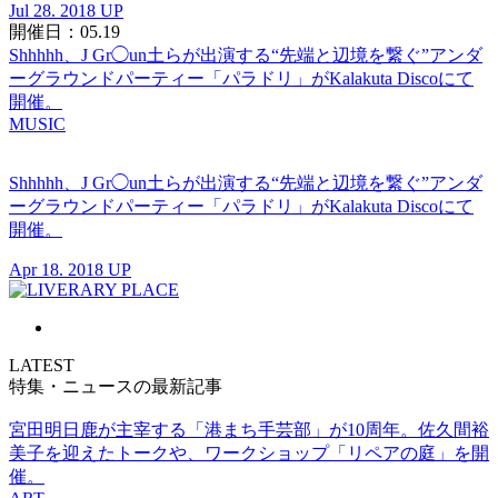
Jul 28. 2018 UP
開催日：05.19
Shhhhh、J Gr◯un土らが出演する“先端と辺境を繋ぐ”アンダ
ーグラウンドパーティー「パラドリ」がKalakuta Discoにて
開催。
MUSIC
Shhhhh、J Gr◯un土らが出演する“先端と辺境を繋ぐ”アンダ
ーグラウンドパーティー「パラドリ」がKalakuta Discoにて
開催。
Apr 18. 2018 UP
LATEST
特集・ニュースの最新記事
宮田明日鹿が主宰する「港まち手芸部」が10周年。佐久間裕
美子を迎えたトークや、ワークショップ「リペアの庭」を開
催。