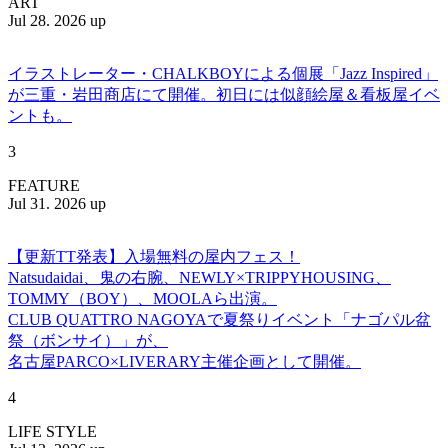
ART
Jul 28. 2026 up
イラストレーター・CHALKBOYによる個展「Jazz Inspired」
が三重・岩田商店にて開催。初日には似顔絵屋＆看板屋イベ
ントも。
3
FEATURE
Jul 31. 2026 up
【更新TT発表】入場無料の屋内フェス！
Natsudaidai、鬼の右腕、NEWLY×TRIPPYHOUSING、
TOMMY（BOY）、MOOLAら出演。
CLUB QUATTRO NAGOYAで夏祭りイベント「ナゴパル盆
祭（ボンサイ）」が、
名古屋PARCO×LIVERARY主催企画として開催。
4
LIFE STYLE