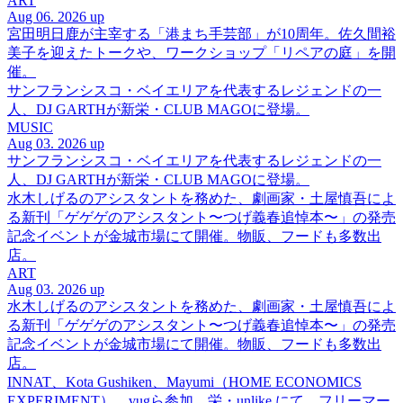
ART
Aug 06. 2026 up
宮田明日鹿が主宰する「港まち手芸部」が10周年。佐久間裕
美子を迎えたトークや、ワークショップ「リペアの庭」を開
催。
サンフランシスコ・ベイエリアを代表するレジェンドの一
人、DJ GARTHが新栄・CLUB MAGOに登場。
MUSIC
Aug 03. 2026 up
サンフランシスコ・ベイエリアを代表するレジェンドの一
人、DJ GARTHが新栄・CLUB MAGOに登場。
水木しげるのアシスタントを務めた、劇画家・土屋慎吾によ
る新刊「ゲゲゲのアシスタント〜つげ義春追悼本〜」の発売
記念イベントが金城市場にて開催。物販、フードも多数出
店。
ART
Aug 03. 2026 up
水木しげるのアシスタントを務めた、劇画家・土屋慎吾によ
る新刊「ゲゲゲのアシスタント〜つげ義春追悼本〜」の発売
記念イベントが金城市場にて開催。物販、フードも多数出
店。
INNAT、Kota Gushiken、Mayumi（HOME ECONOMICS
EXPERIMENT）、vugら参加。栄・unlike.にて、フリーマー