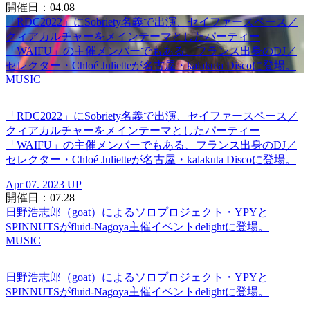
開催日：04.08
「RDC2022」にSobriety名義で出演、セイファースペース／
クィアカルチャーをメインテーマとしたパーティー
「WAIFU」の主催メンバーでもある、フランス出身のDJ／
セレクター・Chloé Julietteが名古屋・kalakuta Discoに登場。
MUSIC
「RDC2022」にSobriety名義で出演、セイファースペース／
クィアカルチャーをメインテーマとしたパーティー
「WAIFU」の主催メンバーでもある、フランス出身のDJ／
セレクター・Chloé Julietteが名古屋・kalakuta Discoに登場。
Apr 07. 2023 UP
開催日：07.28
日野浩志郎（goat）によるソロプロジェクト・YPYと
SPINNUTSがfluid-Nagoya主催イベントdelightに登場。
MUSIC
日野浩志郎（goat）によるソロプロジェクト・YPYと
SPINNUTSがfluid-Nagoya主催イベントdelightに登場。