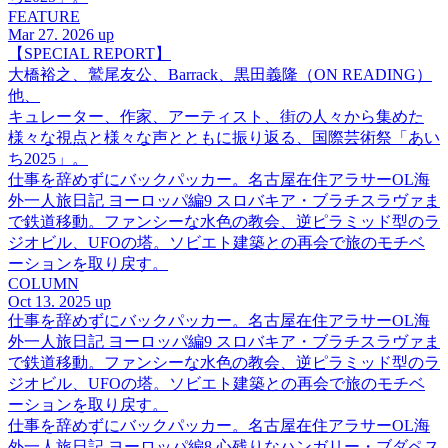
FEATURE
Mar 27. 2026 up
【SPECIAL REPORT】
大橋裕之、鷲尾友公、Barrack、黒田義隆（ON READING）
他、
キュレーター、作家、アーティスト、街の人々から集めた
様々な視点と様々な声とともに振り返る、国際芸術祭「あい
ち2025」。
仕事を辞めずにバックパッカー。名古屋在住アラサーOL海
外一人旅日記 ヨーロッパ編9 スロバキア・ブラチスラヴァま
で鉄道移動。ファンシーな水色の教会、逆ピラミッド型のラ
ジオビル、UFOの塔。ソビエト建築との再会で旅のモチベ
ーションを取り戻す。
COLUMN
Oct 13. 2025 up
仕事を辞めずにバックパッカー。名古屋在住アラサーOL海
外一人旅日記 ヨーロッパ編9 スロバキア・ブラチスラヴァま
で鉄道移動。ファンシーな水色の教会、逆ピラミッド型のラ
ジオビル、UFOの塔。ソビエト建築との再会で旅のモチベ
ーションを取り戻す。
仕事を辞めずにバックパッカー。名古屋在住アラサーOL海
外一人旅日記 ヨーロッパ編8 心残りなハンガリー・ブダペス