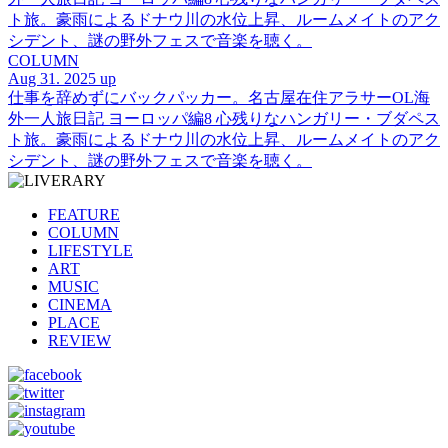
ト旅。豪雨によるドナウ川の水位上昇、ルームメイトのアク
シデント、謎の野外フェスで音楽を聴く。
COLUMN
Aug 31. 2025 up
仕事を辞めずにバックパッカー。名古屋在住アラサーOL海
外一人旅日記 ヨーロッパ編8 心残りなハンガリー・ブダペス
ト旅。豪雨によるドナウ川の水位上昇、ルームメイトのアク
シデント、謎の野外フェスで音楽を聴く。
FEATURE
COLUMN
LIFESTYLE
ART
MUSIC
CINEMA
PLACE
REVIEW