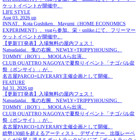
ケットイベントが開催中。
LIFE STYLE
Aug 03. 2026 up
INNAT、Kota Gushiken、Mayumi（HOME ECONOMICS
EXPERIMENT）、vugら参加。栄・unlike.にて、フリーマー
ケットイベントが開催中。
【更新TT発表】入場無料の屋内フェス！
Natsudaidai、鬼の右腕、NEWLY×TRIPPYHOUSING、
TOMMY（BOY）、MOOLAら出演。
CLUB QUATTRO NAGOYAで夏祭りイベント「ナゴパル盆
祭（ボンサイ）」が、
名古屋PARCO×LIVERARY主催企画として開催。
FEATURE
Jul 31. 2026 up
【更新TT発表】入場無料の屋内フェス！
Natsudaidai、鬼の右腕、NEWLY×TRIPPYHOUSING、
TOMMY（BOY）、MOOLAら出演。
CLUB QUATTRO NAGOYAで夏祭りイベント「ナゴパル盆
祭（ボンサイ）」が、
名古屋PARCO×LIVERARY主催企画として開催。
総勢130組を超えるアーティスト、デザイナー、出版レーベ
ルらが出展！港まちポットラックビルにて「ポットラック・