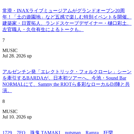
常滑・INAXライブミュージアムがグランドオープン20周
年！「土の遊園地」など五感で楽しむ特別イベントを開催。
建築家・日置拓人、ランドスケープデザイナー・樋口彩土、
左官職人・久住有生によるトークも。
7
MUSIC
Jul 28. 2026 up
アルゼンチン発「エレクトリック・フォルクローレ」シーン
を牽引するBARDAが、日本初ツアーへ。今池・Sound Bar
NORMALにて、Sammy the RIOTら多彩なローカルDJ陣と共
演。
8
MUSIC
Jul 10. 2026 up
1729、7FO、珠鬼 TAMAKI、nutsman、Ramza、狂欒