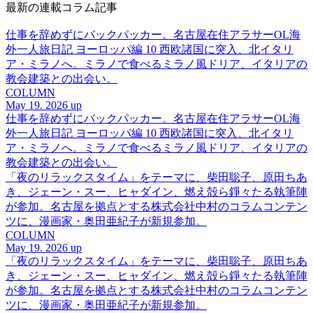
最新の連載コラム記事
仕事を辞めずにバックパッカー。名古屋在住アラサーOL海
外一人旅日記 ヨーロッパ編 10 西欧諸国に突入、北イタリ
ア・ミラノへ。ミラノで食べるミラノ風ドリア、イタリアの
教会建築との出会い。
COLUMN
May 19. 2026 up
仕事を辞めずにバックパッカー。名古屋在住アラサーOL海
外一人旅日記 ヨーロッパ編 10 西欧諸国に突入、北イタリ
ア・ミラノへ。ミラノで食べるミラノ風ドリア、イタリアの
教会建築との出会い。
「夜のリラックスタイム」をテーマに、柴田聡子、原田ちあ
き、ジェーン・スー、ヒャダイン、燃え殻ら錚々たる執筆陣
が参加。名古屋を拠点とする株式会社中村のコラムコンテン
ツに、漫画家・奥田亜紀子が新規参加。
COLUMN
May 19. 2026 up
「夜のリラックスタイム」をテーマに、柴田聡子、原田ちあ
き、ジェーン・スー、ヒャダイン、燃え殻ら錚々たる執筆陣
が参加。名古屋を拠点とする株式会社中村のコラムコンテン
ツに、漫画家・奥田亜紀子が新規参加。