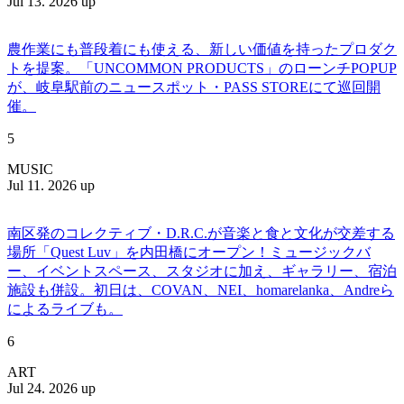
Jul 13. 2026 up
農作業にも普段着にも使える、新しい価値を持ったプロダク
トを提案。「UNCOMMON PRODUCTS」のローンチPOPUP
が、岐阜駅前のニュースポット・PASS STOREにて巡回開
催。
5
MUSIC
Jul 11. 2026 up
南区発のコレクティブ・D.R.C.が⾳楽と⾷と⽂化が交差する
場所「Quest Luv」を内田橋にオープン！ミュージックバ
ー、イベントスペース、スタジオに加え、ギャラリー、宿泊
施設も併設。初日は、COVAN、NEI、homarelanka、Andreら
によるライブも。
6
ART
Jul 24. 2026 up