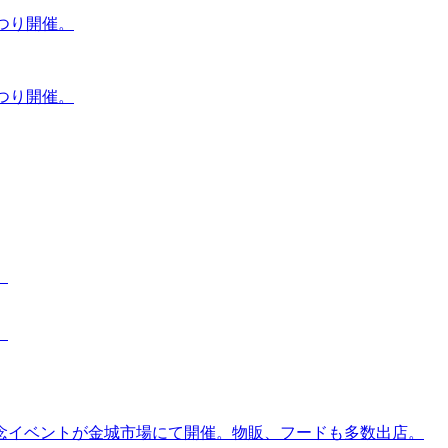
つり開催。
つり開催。
。
。
念イベントが金城市場にて開催。物販、フードも多数出店。