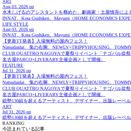
ART
Aug 03. 2026 up
水木しげるのアシスタントを務めた、劇画家・土屋慎吾によ
INNAT、Kota Gushiken、Mayumi（HOME ECONOM
LIFE STYLE
Aug 03. 2026 up
INNAT、Kota Gushiken、Mayumi（HOME ECONOM
【更新TT発表】入場無料の屋内フェス！
Natsudaidai、鬼の右腕、NEWLY×TRIPPYHOUSING、T
CLUB QUATTRO NAGOYAで夏祭りイベント「ナゴパル
名古屋PARCO×LIVERARY主催企画として開催。
FEATURE
Jul 31. 2026 up
【更新TT発表】入場無料の屋内フェス！
Natsudaidai、鬼の右腕、NEWLY×TRIPPYHOUSING、T
CLUB QUATTRO NAGOYAで夏祭りイベント「ナゴパル
名古屋PARCO×LIVERARY主催企画として開催。
総勢130組を超えるアーティスト、デザイナー、出版レーベル
ART
Jul 31. 2026 up
総勢130組を超えるアーティスト、デザイナー、出版レーベル
RANKING
今読まれている記事