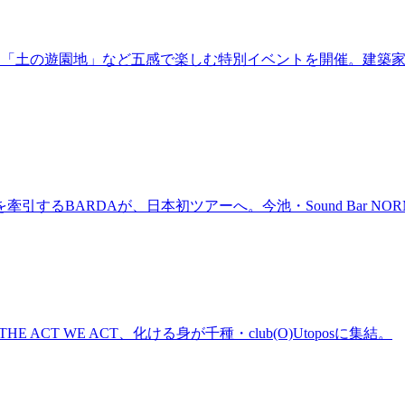
年！「土の遊園地」など五感で楽しむ特別イベントを開催。建築
BARDAが、日本初ツアーへ。今池・Sound Bar NORMAL
n、THE ACT WE ACT、化ける身が千種・club(O)Utoposに集結。