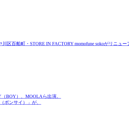
町・STORE IN FACTORY momofune sokoが
OMMY（BOY）、MOOLAら出演。
盆祭（ボンサイ）」が、