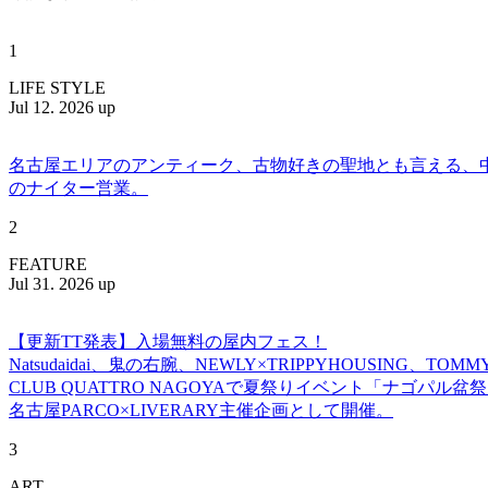
1
LIFE STYLE
Jul 12. 2026 up
名古屋エリアのアンティーク、古物好きの聖地とも言える、中川区百船
のナイター営業。
2
FEATURE
Jul 31. 2026 up
【更新TT発表】入場無料の屋内フェス！
Natsudaidai、鬼の右腕、NEWLY×TRIPPYHOUSING、T
CLUB QUATTRO NAGOYAで夏祭りイベント「ナゴパル
名古屋PARCO×LIVERARY主催企画として開催。
3
ART