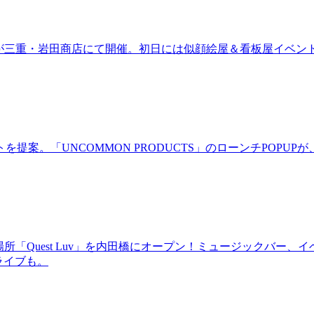
ired」が三重・岩田商店にて開催。初日には似顔絵屋＆看板屋イベン
。「UNCOMMON PRODUCTS」のローンチPOPUPが、
場所「Quest Luv」を内田橋にオープン！ミュージックバ
るライブも。