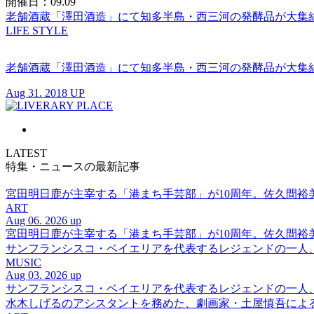
開催日：09.09
老舗酒蔵「澤田酒造」にて知多半島・西三河の発酵品が大集
LIFE STYLE
老舗酒蔵「澤田酒造」にて知多半島・西三河の発酵品が大集
Aug 31. 2018 UP
LATEST
特集・ニュースの最新記事
宮田明日鹿が主宰する「港まち手芸部」が10周年。佐久間
ART
Aug 06. 2026 up
宮田明日鹿が主宰する「港まち手芸部」が10周年。佐久間
サンフランシスコ・ベイエリアを代表するレジェンドの一人、DJ 
MUSIC
Aug 03. 2026 up
サンフランシスコ・ベイエリアを代表するレジェンドの一人、DJ 
水木しげるのアシスタントを務めた、劇画家・土屋慎吾によ