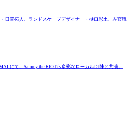
家・日置拓人、ランドスケープデザイナー・樋口彩土、左官職
にて、Sammy the RIOTら多彩なローカルDJ陣と共演。