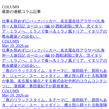
COLUMN
最新の連載コラム記事
仕事を辞めずにバックパッカー。名古屋在住アラサーOL海
外一人旅日記 ヨーロッパ編 10 西欧諸国に突入、北イタリ
ア・ミラノへ。ミラノで食べるミラノ風ドリア、イタリアの
教会建築との出会い。
COLUMN
May 19. 2026 up
仕事を辞めずにバックパッカー。名古屋在住アラサーOL海
外一人旅日記 ヨーロッパ編 10 西欧諸国に突入、北イタリ
ア・ミラノへ。ミラノで食べるミラノ風ドリア、イタリアの
教会建築との出会い。
「夜のリラックスタイム」をテーマに、柴田聡子、原田ちあ
き、ジェーン・スー、ヒャダイン、燃え殻ら錚々たる執筆陣
が参加。名古屋を拠点とする株式会社中村のコラムコンテン
ツに、漫画家・奥田亜紀子が新規参加。
COLUMN
May 19. 2026 up
「夜のリラックスタイム」をテーマに、柴田聡子、原田ちあ
き、ジェーン・スー、ヒャダイン、燃え殻ら錚々たる執筆陣