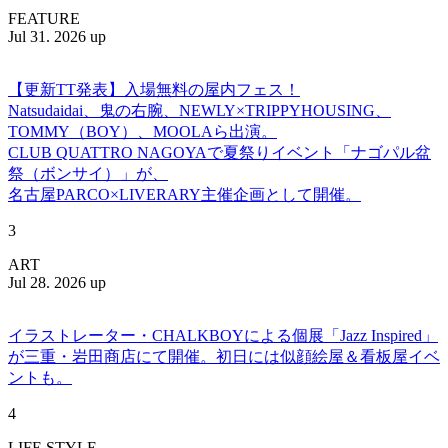
FEATURE
Jul 31. 2026 up
【更新TT発表】入場無料の屋内フェス！
Natsudaidai、鬼の右腕、NEWLY×TRIPPYHOUSING、
TOMMY（BOY）、MOOLAら出演。
CLUB QUATTRO NAGOYAで夏祭りイベント「ナゴパル盆
祭（ボンサイ）」が、
名古屋PARCO×LIVERARY主催企画として開催。
3
ART
Jul 28. 2026 up
イラストレーター・CHALKBOYによる個展「Jazz Inspired」
が三重・岩田商店にて開催。初日には似顔絵屋＆看板屋イベ
ントも。
4
LIFE STYLE