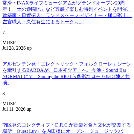
常滑・INAXライブミュージアムがグランドオープン20周
年！「土の遊園地」など五感で楽しむ特別イベントを開催。
建築家・日置拓人、ランドスケープデザイナー・樋口彩土、
左官職人・久住有生によるトークも。
7
MUSIC
Jul 28. 2026 up
アルゼンチン発「エレクトリック・フォルクローレ」シーン
を牽引するBARDAが、日本初ツアーへ。今池・Sound Bar
NORMALにて、Sammy the RIOTら多彩なローカルDJ陣と共
演。
8
MUSIC
Jul 11. 2026 up
南区発のコレクティブ・D.R.C.が⾳楽と⾷と⽂化が交差する
場所「Quest Luv」を内田橋にオープン！ミュージックバ