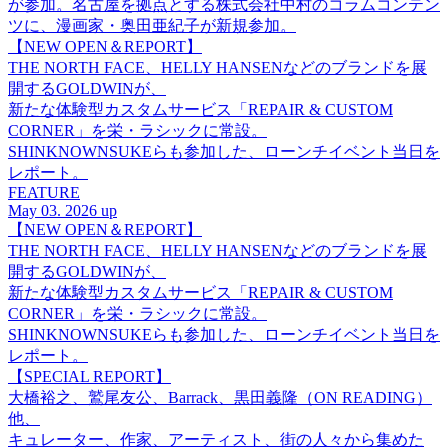
が参加。名古屋を拠点とする株式会社中村のコラムコンテン
ツに、漫画家・奥田亜紀子が新規参加。
【NEW OPEN＆REPORT】
THE NORTH FACE、HELLY HANSENなどのブランドを展
開するGOLDWINが、
新たな体験型カスタムサービス「REPAIR & CUSTOM
CORNER」を栄・ラシックに常設。
SHINKNOWNSUKEらも参加した、ローンチイベント当日を
レポート。
FEATURE
May 03. 2026 up
【NEW OPEN＆REPORT】
THE NORTH FACE、HELLY HANSENなどのブランドを展
開するGOLDWINが、
新たな体験型カスタムサービス「REPAIR & CUSTOM
CORNER」を栄・ラシックに常設。
SHINKNOWNSUKEらも参加した、ローンチイベント当日を
レポート。
【SPECIAL REPORT】
大橋裕之、鷲尾友公、Barrack、黒田義隆（ON READING）
他、
キュレーター、作家、アーティスト、街の人々から集めた