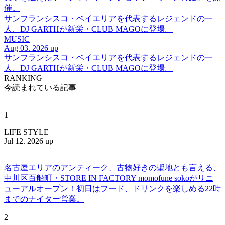
催。
サンフランシスコ・ベイエリアを代表するレジェンドの一
人、DJ GARTHが新栄・CLUB MAGOに登場。
MUSIC
Aug 03. 2026 up
サンフランシスコ・ベイエリアを代表するレジェンドの一
人、DJ GARTHが新栄・CLUB MAGOに登場。
RANKING
今読まれている記事
1
LIFE STYLE
Jul 12. 2026 up
名古屋エリアのアンティーク、古物好きの聖地とも言える、
中川区百船町・STORE IN FACTORY momofune sokoがリニ
ューアルオープン！初日はフード、ドリンクを楽しめる22時
までのナイター営業。
2