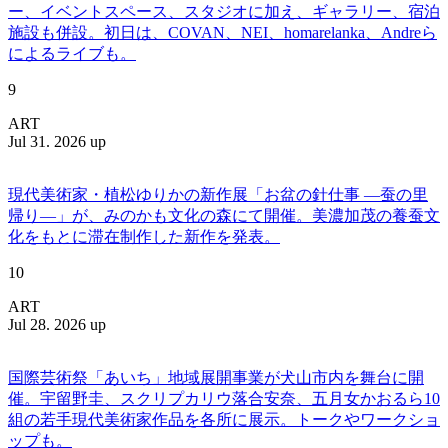
ー、イベントスペース、スタジオに加え、ギャラリー、宿泊
施設も併設。初日は、COVAN、NEI、homarelanka、Andreら
によるライブも。
9
ART
Jul 31. 2026 up
現代美術家・植松ゆりかの新作展「お盆の針仕事 ―蚕の里
帰り―」が、みのかも文化の森にて開催。美濃加茂の養蚕文
化をもとに滞在制作した新作を発表。
10
ART
Jul 28. 2026 up
国際芸術祭「あいち」地域展開事業が犬山市内を舞台に開
催。宇留野圭、スクリプカリウ落合安奈、五月女かおるら10
組の若手現代美術家作品を各所に展示。トークやワークショ
ップも。