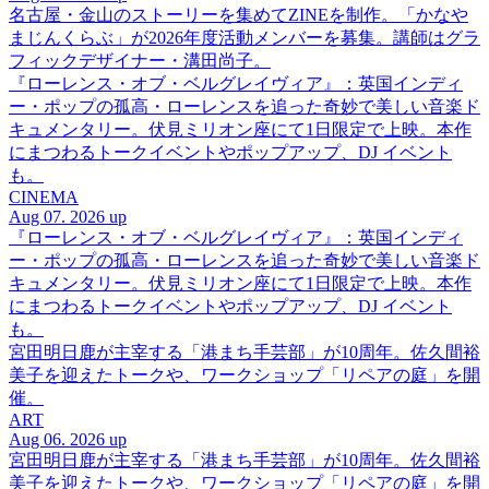
名古屋・金山のストーリーを集めてZINEを制作。「かなや
まじんくらぶ」が2026年度活動メンバーを募集。講師はグラ
フィックデザイナー・溝田尚子。
『ローレンス・オブ・ベルグレイヴィア』：英国インディ
ー・ポップの孤高・ローレンスを追った奇妙で美しい音楽ド
キュメンタリー。伏見ミリオン座にて1日限定で上映。本作
にまつわるトークイベントやポップアップ、DJ イベント
も。
CINEMA
Aug 07. 2026 up
『ローレンス・オブ・ベルグレイヴィア』：英国インディ
ー・ポップの孤高・ローレンスを追った奇妙で美しい音楽ド
キュメンタリー。伏見ミリオン座にて1日限定で上映。本作
にまつわるトークイベントやポップアップ、DJ イベント
も。
宮田明日鹿が主宰する「港まち手芸部」が10周年。佐久間裕
美子を迎えたトークや、ワークショップ「リペアの庭」を開
催。
ART
Aug 06. 2026 up
宮田明日鹿が主宰する「港まち手芸部」が10周年。佐久間裕
美子を迎えたトークや、ワークショップ「リペアの庭」を開