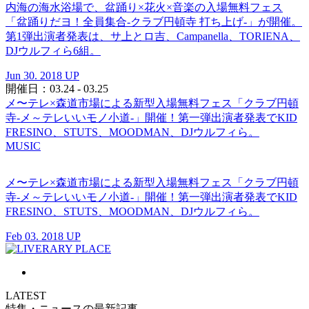
内海の海水浴場で、盆踊り×花火×音楽の入場無料フェス
「盆踊りだヨ！全員集合-クラブ円頓寺 打ち上げ-」が開催。
第1弾出演者発表は、サ上とロ吉、Campanella、TORIENA、
DJウルフィら6組。
Jun 30. 2018 UP
開催日：03.24 - 03.25
メ〜テレ×森道市場による新型入場無料フェス「クラブ円頓
寺-メ～テレいいモノ小道-」開催！第一弾出演者発表でKID
FRESINO、STUTS、MOODMAN、DJウルフィら。
MUSIC
メ〜テレ×森道市場による新型入場無料フェス「クラブ円頓
寺-メ～テレいいモノ小道-」開催！第一弾出演者発表でKID
FRESINO、STUTS、MOODMAN、DJウルフィら。
Feb 03. 2018 UP
LATEST
特集・ニュースの最新記事