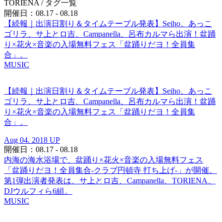
TORIENA
/ タグ一覧
開催日：08.17 - 08.18
【続報｜出演日割り＆タイムテーブル発表】Seiho、あっこ
ゴリラ、サ上とロ吉、Campanella、呂布カルマら出演！盆踊
り×花火×音楽の入場無料フェス「盆踊りだヨ！全員集
合」。
MUSIC
【続報｜出演日割り＆タイムテーブル発表】Seiho、あっこ
ゴリラ、サ上とロ吉、Campanella、呂布カルマら出演！盆踊
り×花火×音楽の入場無料フェス「盆踊りだヨ！全員集
合」。
Aug 04. 2018 UP
開催日：08.17 - 08.18
内海の海水浴場で、盆踊り×花火×音楽の入場無料フェス
「盆踊りだヨ！全員集合-クラブ円頓寺 打ち上げ-」が開催。
第1弾出演者発表は、サ上とロ吉、Campanella、TORIENA、
DJウルフィら6組。
MUSIC