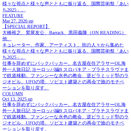
様々な視点と様々な声とともに振り返る、国際芸術祭「あい
ち2025」。
FEATURE
Mar 27. 2026 up
【SPECIAL REPORT】
大橋裕之、鷲尾友公、Barrack、黒田義隆（ON READING）
他、
キュレーター、作家、アーティスト、街の人々から集めた
様々な視点と様々な声とともに振り返る、国際芸術祭「あい
ち2025」。
仕事を辞めずにバックパッカー。名古屋在住アラサーOL海
外一人旅日記 ヨーロッパ編9 スロバキア・ブラチスラヴァま
で鉄道移動。ファンシーな水色の教会、逆ピラミッド型のラ
ジオビル、UFOの塔。ソビエト建築との再会で旅のモチベ
ーションを取り戻す。
COLUMN
Oct 13. 2025 up
仕事を辞めずにバックパッカー。名古屋在住アラサーOL海
外一人旅日記 ヨーロッパ編9 スロバキア・ブラチスラヴァま
で鉄道移動。ファンシーな水色の教会、逆ピラミッド型のラ
ジオビル、UFOの塔。ソビエト建築との再会で旅のモチベ
ーションを取り戻す。