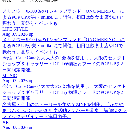
メリノウール100％のTシャツブランド「ONC MERINO」に
よるPOP UPが栄・unlike.にて開催。初日は飲食出店やDJで
賑わう、夏祭りイベントも。
LIFE STYLE
Aug 07. 2026 up
メリノウール100％のTシャツブランド「ONC MERINO」に
よるPOP UPが栄・unlike.にて開催。初日は飲食出店やDJで
賑わう、夏祭りイベントも。
今池・Cane Caneと大大大の2会場を使用し、大阪のセレクト
ショップ＆ギャラリー・DELIが物販とフードのPOP UPを2
日間限定開催。
MUSIC
Aug 07. 2026 up
今池・Cane Caneと大大大の2会場を使用し、大阪のセレクト
ショップ＆ギャラリー・DELIが物販とフードのPOP UPを2
日間限定開催。
名古屋・金山のストーリーを集めてZINEを制作。「かなや
まじんくらぶ」が2026年度活動メンバーを募集。講師はグラ
フィックデザイナー・溝田尚子。
ART
Aug 07. 2026 up