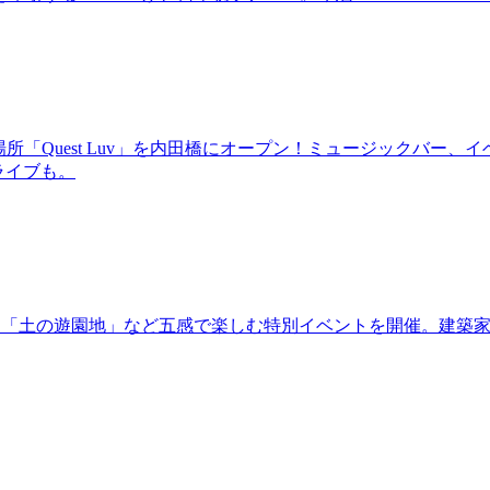
場所「Quest Luv」を内田橋にオープン！ミュージックバ
るライブも。
年！「土の遊園地」など五感で楽しむ特別イベントを開催。建築