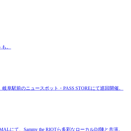
トも。
岐阜駅前のニュースポット・PASS STOREにて巡回開催。
にて、Sammy the RIOTら多彩なローカルDJ陣と共演。