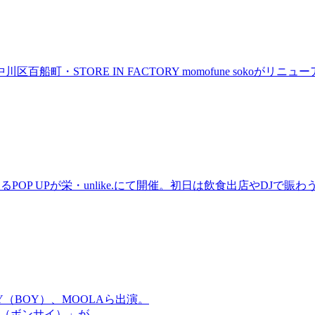
町・STORE IN FACTORY momofune sokoが
るPOP UPが栄・unlike.にて開催。初日は飲食出店やDJで
OMMY（BOY）、MOOLAら出演。
盆祭（ボンサイ）」が、