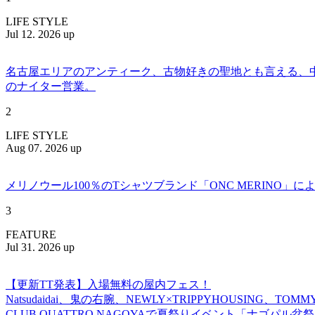
LIFE STYLE
Jul 12. 2026 up
名古屋エリアのアンティーク、古物好きの聖地とも言える、中川区百船
のナイター営業。
2
LIFE STYLE
Aug 07. 2026 up
メリノウール100％のTシャツブランド「ONC MERINO」によ
3
FEATURE
Jul 31. 2026 up
【更新TT発表】入場無料の屋内フェス！
Natsudaidai、鬼の右腕、NEWLY×TRIPPYHOUSING、T
CLUB QUATTRO NAGOYAで夏祭りイベント「ナゴパル