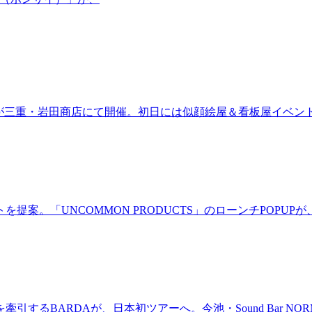
ired」が三重・岩田商店にて開催。初日には似顔絵屋＆看板屋イベン
。「UNCOMMON PRODUCTS」のローンチPOPUPが、
BARDAが、日本初ツアーへ。今池・Sound Bar NORMAL