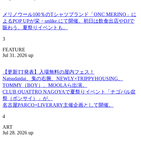
メリノウール100％のTシャツブランド「ONC MERINO」に
よるPOP UPが栄・unlike.にて開催。初日は飲食出店やDJで
賑わう、夏祭りイベントも。
3
FEATURE
Jul 31. 2026 up
【更新TT発表】入場無料の屋内フェス！
Natsudaidai、鬼の右腕、NEWLY×TRIPPYHOUSING、
TOMMY（BOY）、MOOLAら出演。
CLUB QUATTRO NAGOYAで夏祭りイベント「ナゴパル盆
祭（ボンサイ）」が、
名古屋PARCO×LIVERARY主催企画として開催。
4
ART
Jul 28. 2026 up