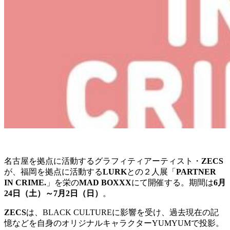
名古屋を拠点に活動するグラフィティアーティスト・
ZECS
が、福岡を拠点に活動する
LURK
との２人展「
PARTNER
IN CRIME.
」を栄の
MAD BOXXX
にて開催する。期間は
6月
24日（土）～7月2日（日）
。
ZECS
は、BLACK CULTUREに影響を受け、過去現在の記
憶などを自身のオリジナルキャラクターYUMYUMで投影。