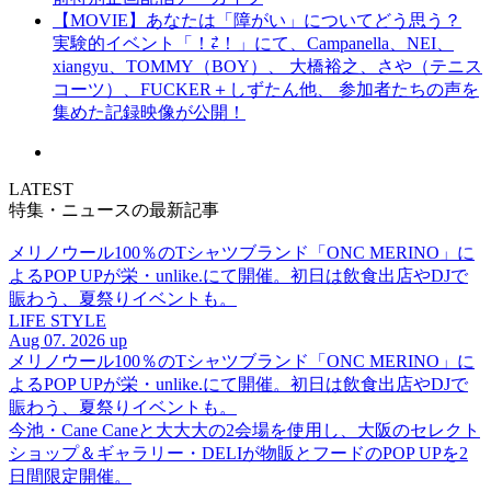
【MOVIE】あなたは「障がい」についてどう思う？
実験的イベント「！⇄！」にて、Campanella、NEI、
xiangyu、TOMMY（BOY）、 大橋裕之、さや（テニス
コーツ）、FUCKER＋しずたん他、 参加者たちの声を
集めた記録映像が公開！
LATEST
特集・ニュースの最新記事
メリノウール100％のTシャツブランド「ONC MERINO」に
よるPOP UPが栄・unlike.にて開催。初日は飲食出店やDJで
賑わう、夏祭りイベントも。
LIFE STYLE
Aug 07. 2026 up
メリノウール100％のTシャツブランド「ONC MERINO」に
よるPOP UPが栄・unlike.にて開催。初日は飲食出店やDJで
賑わう、夏祭りイベントも。
今池・Cane Caneと大大大の2会場を使用し、大阪のセレクト
ショップ＆ギャラリー・DELIが物販とフードのPOP UPを2
日間限定開催。