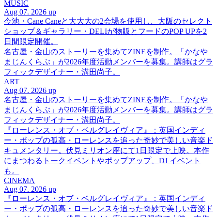
MUSIC
Aug 07. 2026 up
今池・Cane Caneと大大大の2会場を使用し、大阪のセレクト
ショップ＆ギャラリー・DELIが物販とフードのPOP UPを2
日間限定開催。
名古屋・金山のストーリーを集めてZINEを制作。「かなや
まじんくらぶ」が2026年度活動メンバーを募集。講師はグラ
フィックデザイナー・溝田尚子。
ART
Aug 07. 2026 up
名古屋・金山のストーリーを集めてZINEを制作。「かなや
まじんくらぶ」が2026年度活動メンバーを募集。講師はグラ
フィックデザイナー・溝田尚子。
『ローレンス・オブ・ベルグレイヴィア』：英国インディ
ー・ポップの孤高・ローレンスを追った奇妙で美しい音楽ド
キュメンタリー。伏見ミリオン座にて1日限定で上映。本作
にまつわるトークイベントやポップアップ、DJ イベント
も。
CINEMA
Aug 07. 2026 up
『ローレンス・オブ・ベルグレイヴィア』：英国インディ
ー・ポップの孤高・ローレンスを追った奇妙で美しい音楽ド