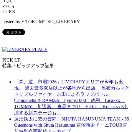
出展：
ZECS
LURK
posted by Y.TOKUMITSU_LIVERARY
PICK UP
特集・ピックアップ記事
「森、道、市場2026」LIVERARYエリアが今年も出
現。 過去最多60店以上が各地から出店。 呂布カルマと
トリプルファイヤー吉田によるラップバトル、
Campanella & RAMZA、hyunis1000、徳利、Licaxxx、
TOMMY、川辺素、 食品まつり、E.O.U、Kotsuらが出
演する新ステージも！
蓮沼執太に55の質問！SHUTA HASUNUMA TEAM - 55
Questions with Shuta Hasunuma 蓮沼執太チームTOUR直
前特別企画配信アーカイブ