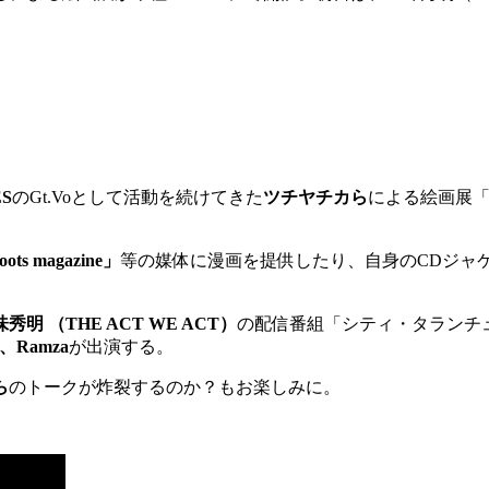
ES
のGt.Voとして活動を続けてきた
ツチヤチカら
による絵画展「W
oots magazine」
等の媒体に漫画を提供したり、自身のCDジャ
明 （THE ACT WE ACT）
の配信番組「シティ・タランチ
、Ramza
が出演する。
ら
のトークが炸裂するのか？もお楽しみに。