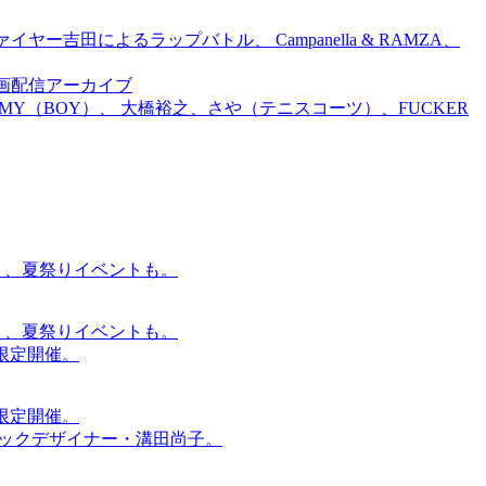
吉田によるラップバトル、 Campanella & RAMZA、
前特別企画配信アーカイブ
TOMMY（BOY）、 大橋裕之、さや（テニスコーツ）、FUCKER
賑わう、夏祭りイベントも。
賑わう、夏祭りイベントも。
間限定開催。
間限定開催。
ィックデザイナー・溝田尚子。