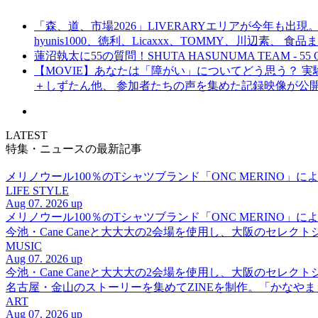
「森、道、市場2026」LIVERARYエリアが今年も出現。
hyunis1000、徳利、Licaxxx、TOMMY、川辺素、 
蓮沼執太に55の質問！SHUTA HASUNUMA TEAM - 55 Q
【MOVIE】あなたは「障がい」についてどう思う？ 実験的イ
＋しずたん他、 参加者たちの声を集めた記録映像が公
LATEST
特集・ニュースの最新記事
メリノウール100％のTシャツブランド「ONC MERINO」によ
LIFE STYLE
Aug 07. 2026 up
メリノウール100％のTシャツブランド「ONC MERINO」によ
今池・Cane Caneと大大大の2会場を使用し、大阪のセレクト
MUSIC
Aug 07. 2026 up
今池・Cane Caneと大大大の2会場を使用し、大阪のセレクト
名古屋・金山のストーリーを集めてZINEを制作。「かなや
ART
Aug 07. 2026 up