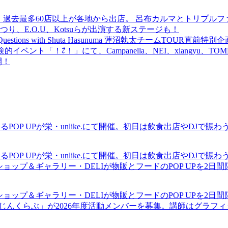
 過去最多60店以上が各地から出店。 呂布カルマとトリプルファイヤー
食品まつり、E.O.U、Kotsuらが出演する新ステージも！
uestions with Shuta Hasunuma 蓮沼執太チームTOUR直
ベント「！⇄！」にて、Campanella、NEI、xiangyu、
開！
るPOP UPが栄・unlike.にて開催。初日は飲食出店やDJで
るPOP UPが栄・unlike.にて開催。初日は飲食出店やDJで
ショップ＆ギャラリー・DELIが物販とフードのPOP UPを2日
ショップ＆ギャラリー・DELIが物販とフードのPOP UPを2日
まじんくらぶ」が2026年度活動メンバーを募集。講師はグラフ