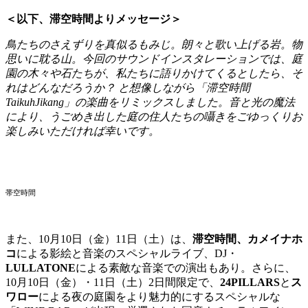
＜以下、滞空時間よりメッセージ＞
鳥たちのさえずりを真似るもみじ。朗々と歌い上げる岩。物
思いに耽る山。今回のサウンドインスタレーションでは、庭
園の木々や石たちが、私たちに語りかけてくるとしたら、そ
れはどんなだろうか？ と想像しながら「滞空時間
TaikuhJikang」の楽曲をリミックスしました。音と光の魔法
により、うごめき出した庭の住人たちの囁きをごゆっくりお
楽しみいただければ幸いです。
帯空時間
また、10月10日（金）11日（土）は、
滞空時間、カメイナホ
コ
による影絵と音楽のスペシャルライブ、DJ・
LULLATONE
による素敵な音楽での演出もあり。さらに、
10月10日（金）・11日（土）2日間限定で、
24PILLARS
と
ス
ワロー
による夜の庭園をより魅力的にするスペシャルな