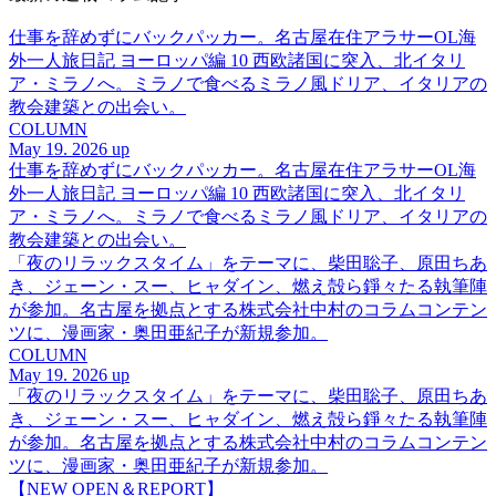
仕事を辞めずにバックパッカー。名古屋在住アラサーOL海
外一人旅日記 ヨーロッパ編 10 西欧諸国に突入、北イタリ
ア・ミラノへ。ミラノで食べるミラノ風ドリア、イタリアの
教会建築との出会い。
COLUMN
May 19. 2026 up
仕事を辞めずにバックパッカー。名古屋在住アラサーOL海
外一人旅日記 ヨーロッパ編 10 西欧諸国に突入、北イタリ
ア・ミラノへ。ミラノで食べるミラノ風ドリア、イタリアの
教会建築との出会い。
「夜のリラックスタイム」をテーマに、柴田聡子、原田ちあ
き、ジェーン・スー、ヒャダイン、燃え殻ら錚々たる執筆陣
が参加。名古屋を拠点とする株式会社中村のコラムコンテン
ツに、漫画家・奥田亜紀子が新規参加。
COLUMN
May 19. 2026 up
「夜のリラックスタイム」をテーマに、柴田聡子、原田ちあ
き、ジェーン・スー、ヒャダイン、燃え殻ら錚々たる執筆陣
が参加。名古屋を拠点とする株式会社中村のコラムコンテン
ツに、漫画家・奥田亜紀子が新規参加。
【NEW OPEN＆REPORT】