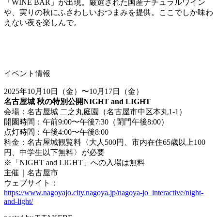
「WINE BAR」が出現。厳選された国産ナチュラルワイン
や、実りの秋にふさわしいおつまみを提供。ここでしか味わ
えない夜を楽しんで。
イベント情報
2025年10月10日（金）〜10月17日（金）
名古屋城 秋の特別公開NIGHT and LIGHT
会場：名古屋城 二之丸庭園（名古屋市中区本丸1-1）
開園時間：午前9:00〜午後7:30（閉門午後8:00）
点灯時間：午後4:00〜午後8:00
料金：名古屋城観覧料〈大人500円、市内在住65歳以上100
円、中学生以下無料〉が必要
※「NIGHT and LIGHT」への入場は無料
主催｜名古屋市
ウェブサイト：
https://www.nagoyajo.city.nagoya.jp/nagoya-jo_interactive/night-
and-light/