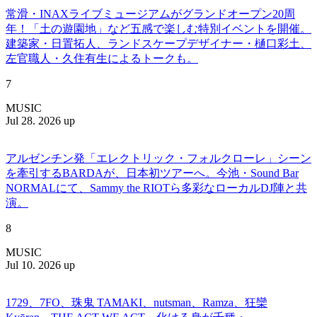
常滑・INAXライブミュージアムがグランドオープン20周
年！「土の遊園地」など五感で楽しむ特別イベントを開催。
建築家・日置拓人、ランドスケープデザイナー・樋口彩土、
左官職人・久住有生によるトークも。
7
MUSIC
Jul 28. 2026 up
アルゼンチン発「エレクトリック・フォルクローレ」シーン
を牽引するBARDAが、日本初ツアーへ。今池・Sound Bar
NORMALにて、Sammy the RIOTら多彩なローカルDJ陣と共
演。
8
MUSIC
Jul 10. 2026 up
1729、7FO、珠鬼 TAMAKI、nutsman、Ramza、狂欒