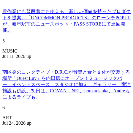
農作業にも普段着にも使える、新しい価値を持ったプロダク
トを提案。「UNCOMMON PRODUCTS」のローンチPOPUP
が、岐阜駅前のニュースポット・PASS STOREにて巡回開
催。
5
MUSIC
Jul 11. 2026 up
南区発のコレクティブ・D.R.C.が⾳楽と⾷と⽂化が交差する
場所「Quest Luv」を内田橋にオープン！ミュージックバ
ー、イベントスペース、スタジオに加え、ギャラリー、宿泊
施設も併設。初日は、COVAN、NEI、homarelanka、Andreら
によるライブも。
6
ART
Jul 24. 2026 up