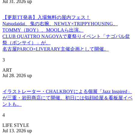
Jul 31. 2026 up
【更新TT発表】入場無料の屋内フェス！
Natsudaidai、鬼の右腕、NEWLY×TRIPPYHOUSING、
TOMMY（BOY）、MOOLAら出演。
CLUB QUATTRO NAGOYAで夏祭りイベント「ナゴパル盆
祭（ボンサイ）」が、
名古屋PARCO×LIVERARY主催企画として開催。
3
ART
Jul 28. 2026 up
イラストレーター・CHALKBOYによる個展「Jazz Inspired」
が三重・岩田商店にて開催。初日には似顔絵屋＆看板屋イベ
ントも。
4
LIFE STYLE
Jul 13. 2026 up