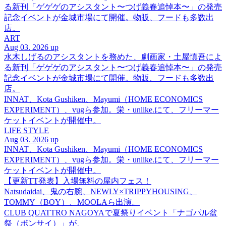
る新刊「ゲゲゲのアシスタント〜つげ義春追悼本〜」の発売
記念イベントが金城市場にて開催。物販、フードも多数出
店。
ART
Aug 03. 2026 up
水木しげるのアシスタントを務めた、劇画家・土屋慎吾によ
る新刊「ゲゲゲのアシスタント〜つげ義春追悼本〜」の発売
記念イベントが金城市場にて開催。物販、フードも多数出
店。
INNAT、Kota Gushiken、Mayumi（HOME ECONOMICS
EXPERIMENT）、vugら参加。栄・unlike.にて、フリーマー
ケットイベントが開催中。
LIFE STYLE
Aug 03. 2026 up
INNAT、Kota Gushiken、Mayumi（HOME ECONOMICS
EXPERIMENT）、vugら参加。栄・unlike.にて、フリーマー
ケットイベントが開催中。
【更新TT発表】入場無料の屋内フェス！
Natsudaidai、鬼の右腕、NEWLY×TRIPPYHOUSING、
TOMMY（BOY）、MOOLAら出演。
CLUB QUATTRO NAGOYAで夏祭りイベント「ナゴパル盆
祭（ボンサイ）」が、