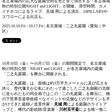
名古屋城内の広大な庭園空間を光と音で演出する「名古屋城
秋の特別公開NIGHT and LIGHT」が開催。滞空時間、カメ
イナホコによるライブ、見城 周による演出、24PILLARSや
スワローによる出店も。
2025.10.10.Fri - 10.17.Fri | 名古屋城・二之丸庭園（愛知｜中
区）
10月10日（金）〜10月17日（金）の期間限定で、名古屋城
秋の特別公開「NIGHT and LIGHT」が名古屋城内の庭園
「二之丸庭園」を舞台に開催される。
「二之丸庭園」は、面積は約3万平方メートルに及び広さを
誇り、歴代藩主が公私にわたって過ごした二之丸御殿の北側
に造られたもの同企画ではこの「二の丸庭園」を舞台に、橋
の下世界音楽祭他様々なイベントや店舗などのデザインも手
がけてきた庭師／造景作家・
見城 周
による庭園のライトア
ップと、稀代の影絵師/音楽家・
川村亘平斎
による唯一無二