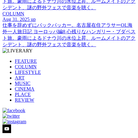
ト旅。豪雨によるドナウ川の水位上昇、ルームメイトのアク
シデント、謎の野外フェスで音楽を聴く。
COLUMN
Aug 31. 2025 up
仕事を辞めずにバックパッカー。名古屋在住アラサーOL海
外一人旅日記 ヨーロッパ編8 心残りなハンガリー・ブダペス
ト旅。豪雨によるドナウ川の水位上昇、ルームメイトのアク
シデント、謎の野外フェスで音楽を聴く。
FEATURE
COLUMN
LIFESTYLE
ART
MUSIC
CINEMA
PLACE
REVIEW