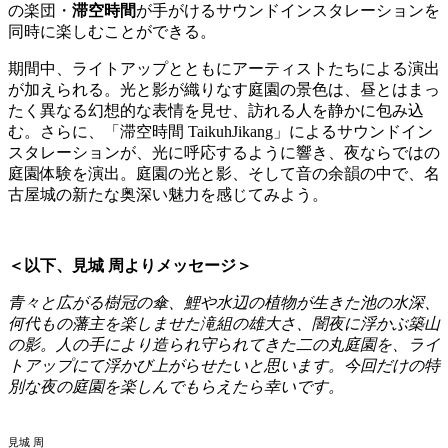
の楽団・
滞空時間
が手がけるサウンドインスタレーションを
同時に楽しむことができる。
期間中、ライトアップとともにアーティストたちによる演出
が加えられる。光と影が織りなす庭園の景色は、昼とはまっ
たく異なる幻想的な表情を見せ、訪れる人を静かに包み込
む。さらに、「滞空時間 TaikuhJikang」によるサウンドイン
スタレーションが、光に呼応するように響き、夜ならではの
庭園体験を演出。庭園の光と影、そして音の余韻の中で、名
古屋城の新たな奥深い魅力を感じてみよう。
＜以下、見城 周よりメッセージ＞
青々と広がる樹冠の傘、鯉や水辺の植物が生きた池の水深、
何代もの藩主を楽しませた滝組の雄大さ、闇夜に浮かぶ築山
の影。人の手により造られ守られてきた二の丸庭園を、ライ
トアップにて浮かび上がらせたいと思います。今回だけの特
別な夜の庭園を楽しんでもらえたら幸いです。
見城 周