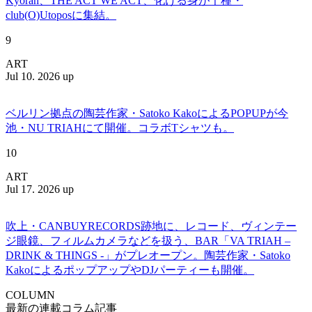
Kyōran、THE ACT WE ACT、化ける身が千種・
club(O)Utoposに集結。
9
ART
Jul 10. 2026 up
ベルリン拠点の陶芸作家・Satoko KakoによるPOPUPが今
池・NU TRIAHにて開催。コラボTシャツも。
10
ART
Jul 17. 2026 up
吹上・CANBUYRECORDS跡地に、レコード、ヴィンテー
ジ眼鏡、フィルムカメラなどを扱う、BAR「VA TRIAH –
DRINK & THINGS -」がプレオープン。陶芸作家・Satoko
KakoによるポップアップやDJパーティーも開催。
COLUMN
最新の連載コラム記事