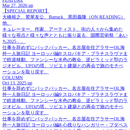
FEATURE
Mar 27. 2026 up
【SPECIAL REPORT】
大橋裕之、鷲尾友公、Barrack、黒田義隆（ON READING）
他、
キュレーター、作家、アーティスト、街の人々から集めた
様々な視点と様々な声とともに振り返る、国際芸術祭「あい
ち2025」。
仕事を辞めずにバックパッカー。名古屋在住アラサーOL海
外一人旅日記 ヨーロッパ編9 スロバキア・ブラチスラヴァま
で鉄道移動。ファンシーな水色の教会、逆ピラミッド型のラ
ジオビル、UFOの塔。ソビエト建築との再会で旅のモチベ
ーションを取り戻す。
COLUMN
Oct 13. 2025 up
仕事を辞めずにバックパッカー。名古屋在住アラサーOL海
外一人旅日記 ヨーロッパ編9 スロバキア・ブラチスラヴァま
で鉄道移動。ファンシーな水色の教会、逆ピラミッド型のラ
ジオビル、UFOの塔。ソビエト建築との再会で旅のモチベ
ーションを取り戻す。
仕事を辞めずにバックパッカー。名古屋在住アラサーOL海
外一人旅日記 ヨーロッパ編8 心残りなハンガリー・ブダペス