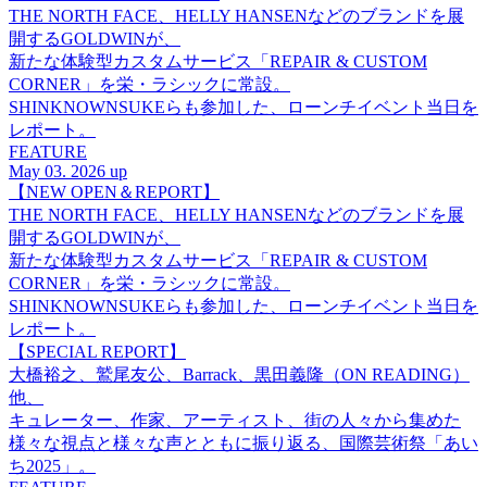
THE NORTH FACE、HELLY HANSENなどのブランドを展
開するGOLDWINが、
新たな体験型カスタムサービス「REPAIR & CUSTOM
CORNER」を栄・ラシックに常設。
SHINKNOWNSUKEらも参加した、ローンチイベント当日を
レポート。
FEATURE
May 03. 2026 up
【NEW OPEN＆REPORT】
THE NORTH FACE、HELLY HANSENなどのブランドを展
開するGOLDWINが、
新たな体験型カスタムサービス「REPAIR & CUSTOM
CORNER」を栄・ラシックに常設。
SHINKNOWNSUKEらも参加した、ローンチイベント当日を
レポート。
【SPECIAL REPORT】
大橋裕之、鷲尾友公、Barrack、黒田義隆（ON READING）
他、
キュレーター、作家、アーティスト、街の人々から集めた
様々な視点と様々な声とともに振り返る、国際芸術祭「あい
ち2025」。