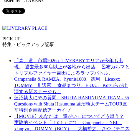
posted by T.TAKEBE
PICK UP
特集・ピックアップ記事
「森、道、市場2026」LIVERARYエリアが今年も出
現。 過去最多60店以上が各地から出店。 呂布カルマと
トリプルファイヤー吉田によるラップバトル、
Campanella & RAMZA、hyunis1000、徳利、Licaxxx、
TOMMY、川辺素、 食品まつり、E.O.U、Kotsuらが出
演する新ステージも！
蓮沼執太に55の質問！SHUTA HASUNUMA TEAM - 55
Questions with Shuta Hasunuma 蓮沼執太チームTOUR直
前特別企画配信アーカイブ
【MOVIE】あなたは「障がい」についてどう思う？
実験的イベント「！⇄！」にて、Campanella、NEI、
xiangyu、TOMMY（BOY）、 大橋裕之、さや（テニス