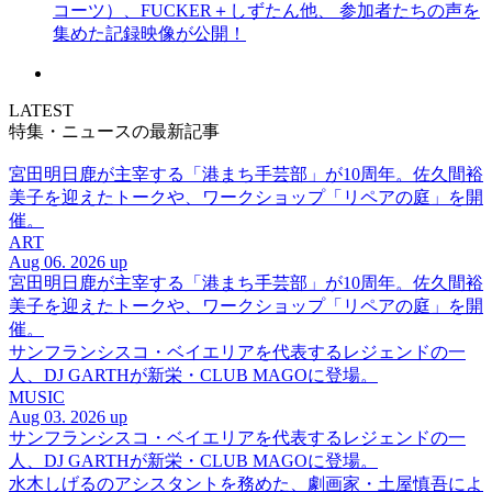
コーツ）、FUCKER＋しずたん他、 参加者たちの声を
集めた記録映像が公開！
LATEST
特集・ニュースの最新記事
宮田明日鹿が主宰する「港まち手芸部」が10周年。佐久間裕
美子を迎えたトークや、ワークショップ「リペアの庭」を開
催。
ART
Aug 06. 2026 up
宮田明日鹿が主宰する「港まち手芸部」が10周年。佐久間裕
美子を迎えたトークや、ワークショップ「リペアの庭」を開
催。
サンフランシスコ・ベイエリアを代表するレジェンドの一
人、DJ GARTHが新栄・CLUB MAGOに登場。
MUSIC
Aug 03. 2026 up
サンフランシスコ・ベイエリアを代表するレジェンドの一
人、DJ GARTHが新栄・CLUB MAGOに登場。
水木しげるのアシスタントを務めた、劇画家・土屋慎吾によ