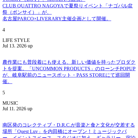
CLUB QUATTRO NAGOYAで夏祭りイベント「ナゴパル盆
祭（ボンサイ）」が、
名古屋PARCO×LIVERARY主催企画として開催。
4
LIFE STYLE
Jul 13. 2026 up
農作業にも普段着にも使える、新しい価値を持ったプロダク
トを提案。「UNCOMMON PRODUCTS」のローンチPOPUP
が、岐阜駅前のニュースポット・PASS STOREにて巡回開
催。
5
MUSIC
Jul 11. 2026 up
南区発のコレクティブ・D.R.C.が⾳楽と⾷と⽂化が交差する
場所「Quest Luv」を内田橋にオープン！ミュージックバ
ー、イベントスペース、スタジオに加え、ギャラリー、宿泊