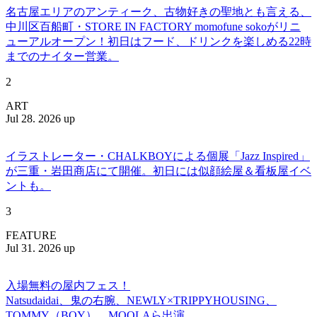
名古屋エリアのアンティーク、古物好きの聖地とも言える、
中川区百船町・STORE IN FACTORY momofune sokoがリニ
ューアルオープン！初日はフード、ドリンクを楽しめる22時
までのナイター営業。
2
ART
Jul 28. 2026 up
イラストレーター・CHALKBOYによる個展「Jazz Inspired」
が三重・岩田商店にて開催。初日には似顔絵屋＆看板屋イベ
ントも。
3
FEATURE
Jul 31. 2026 up
入場無料の屋内フェス！
Natsudaidai、鬼の右腕、NEWLY×TRIPPYHOUSING、
TOMMY（BOY）、MOOLAら出演。