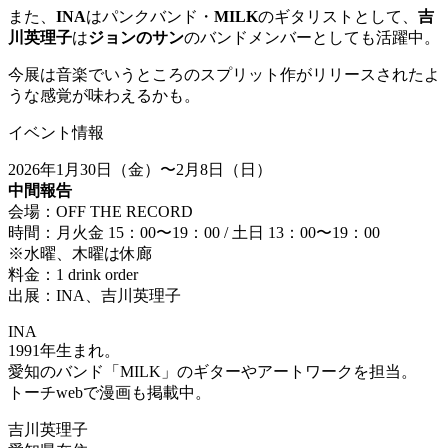
また、
INA
はパンクバンド・
MILK
のギタリストとして、
吉
川英理子
は
ジョンのサン
のバンドメンバーとしても活躍中。
今展は音楽でいうところのスプリット作がリリースされたよ
うな感覚が味わえるかも。
イベント情報
2026年1月30日（金）〜2月8日（日）
中間報告
会場：OFF THE RECORD
時間：月火金 15：00〜19：00 / 土日 13：00〜19：00
※水曜、木曜は休廊
料金：1 drink order
出展：INA、吉川英理子
INA
1991年生まれ。
愛知のバンド「MILK」のギターやアートワークを担当。
トーチwebで漫画も掲載中。
吉川英理子