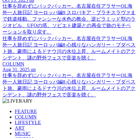
Oct 13. 2025 up
仕事を辞めずにバックパッカー。名古屋在住アラサーOL海
外一人旅日記 ヨーロッパ編9 スロバキア・ブラチスラヴァま
で鉄道移動。ファンシーな水色の教会、逆ピラミッド型のラ
ジオビル、UFOの塔。ソビエト建築との再会で旅のモチベ
ーションを取り戻す。
仕事を辞めずにバックパッカー。名古屋在住アラサーOL海
外一人旅日記 ヨーロッパ編8 心残りなハンガリー・ブダペス
ト旅。豪雨によるドナウ川の水位上昇、ルームメイトのアク
シデント、謎の野外フェスで音楽を聴く。
COLUMN
Aug 31. 2025 up
仕事を辞めずにバックパッカー。名古屋在住アラサーOL海
外一人旅日記 ヨーロッパ編8 心残りなハンガリー・ブダペス
ト旅。豪雨によるドナウ川の水位上昇、ルームメイトのアク
シデント、謎の野外フェスで音楽を聴く。
FEATURE
COLUMN
LIFESTYLE
ART
MUSIC