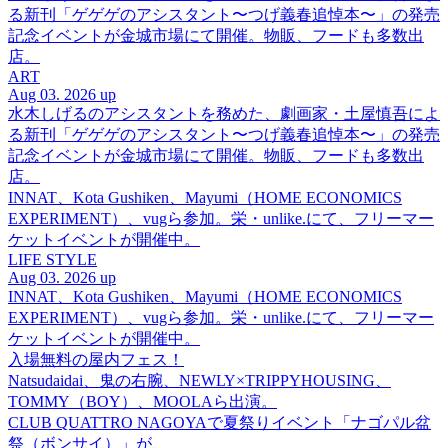
る新刊「ゲゲゲのアシスタント〜つげ義春追悼本〜」の発売
記念イベントが金城市場にて開催。物販、フードも多数出
店。
ART
Aug 03. 2026 up
水木しげるのアシスタントを務めた、劇画家・土屋慎吾によ
る新刊「ゲゲゲのアシスタント〜つげ義春追悼本〜」の発売
記念イベントが金城市場にて開催。物販、フードも多数出
店。
INNAT、Kota Gushiken、Mayumi（HOME ECONOMICS
EXPERIMENT）、vugら参加。栄・unlike.にて、フリーマー
ケットイベントが開催中。
LIFE STYLE
Aug 03. 2026 up
INNAT、Kota Gushiken、Mayumi（HOME ECONOMICS
EXPERIMENT）、vugら参加。栄・unlike.にて、フリーマー
ケットイベントが開催中。
入場無料の屋内フェス！
Natsudaidai、鬼の右腕、NEWLY×TRIPPYHOUSING、
TOMMY（BOY）、MOOLAら出演。
CLUB QUATTRO NAGOYAで夏祭りイベント「ナゴパル盆
祭（ボンサイ）」が、