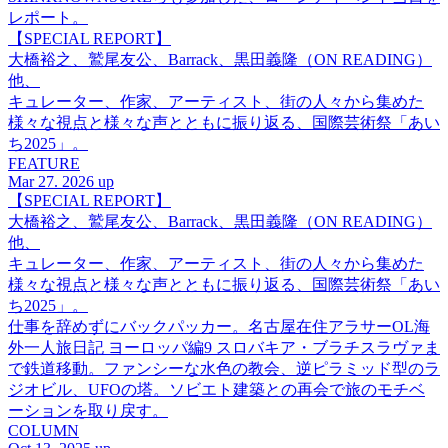
レポート。
【SPECIAL REPORT】
大橋裕之、鷲尾友公、Barrack、黒田義隆（ON READING）
他、
キュレーター、作家、アーティスト、街の人々から集めた
様々な視点と様々な声とともに振り返る、国際芸術祭「あい
ち2025」。
FEATURE
Mar 27. 2026 up
【SPECIAL REPORT】
大橋裕之、鷲尾友公、Barrack、黒田義隆（ON READING）
他、
キュレーター、作家、アーティスト、街の人々から集めた
様々な視点と様々な声とともに振り返る、国際芸術祭「あい
ち2025」。
仕事を辞めずにバックパッカー。名古屋在住アラサーOL海
外一人旅日記 ヨーロッパ編9 スロバキア・ブラチスラヴァま
で鉄道移動。ファンシーな水色の教会、逆ピラミッド型のラ
ジオビル、UFOの塔。ソビエト建築との再会で旅のモチベ
ーションを取り戻す。
COLUMN