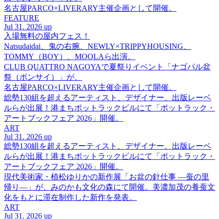
名古屋PARCO×LIVERARY主催企画として開催。
FEATURE
Jul 31. 2026 up
入場無料の屋内フェス！
Natsudaidai、鬼の右腕、NEWLY×TRIPPYHOUSING、
TOMMY（BOY）、MOOLAら出演。
CLUB QUATTRO NAGOYAで夏祭りイベント「ナゴパル盆
祭（ボンサイ）」が、
名古屋PARCO×LIVERARY主催企画として開催。
総勢130組を超えるアーティスト、デザイナー、出版レーベ
ルらが出展！港まちポットラックビルにて「ポットラック・
アートブックフェア 2026」開催。
ART
Jul 31. 2026 up
総勢130組を超えるアーティスト、デザイナー、出版レーベ
ルらが出展！港まちポットラックビルにて「ポットラック・
アートブックフェア 2026」開催。
現代美術家・植松ゆりかの新作展「お盆の針仕事 ―蚕の里
帰り―」が、みのかも文化の森にて開催。美濃加茂の養蚕文
化をもとに滞在制作した新作を発表。
ART
Jul 31. 2026 up