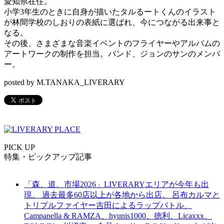
愛知県在住。
小学3年生のときに自身が描いたタルるートくんのイラスト
が林間学校のしおりの表紙に選ばれ、今につながる出来事と
なる。
その後、さまざまな音楽イベントのフライヤーやアルバムの
アートワークの制作を担当。バンド、ジョンのサンのメンバ
ー。
posted by M.TANAKA_LIVERARY
PICK UP
特集・ピックアップ記事
「森、道、市場2026」LIVERARYエリアが今年も出
現。 過去最多60店以上が各地から出店。 呂布カルマと
トリプルファイヤー吉田によるラップバトル、
Campanella & RAMZA、hyunis1000、徳利、Licaxxx、