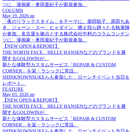
ツに、漫画家・奥田亜紀子が新規参加。
COLUMN
May 19. 2026 up
「夜のリラックスタイム」をテーマに、柴田聡子、原田ちあ
き、ジェーン・スー、ヒャダイン、燃え殻ら錚々たる執筆陣
が参加。名古屋を拠点とする株式会社中村のコラムコンテン
ツに、漫画家・奥田亜紀子が新規参加。
【NEW OPEN＆REPORT】
THE NORTH FACE、HELLY HANSENなどのブランドを展
開するGOLDWINが、
新たな体験型カスタムサービス「REPAIR & CUSTOM
CORNER」を栄・ラシックに常設。
SHINKNOWNSUKEらも参加した、ローンチイベント当日を
レポート。
FEATURE
May 03. 2026 up
【NEW OPEN＆REPORT】
THE NORTH FACE、HELLY HANSENなどのブランドを展
開するGOLDWINが、
新たな体験型カスタムサービス「REPAIR & CUSTOM
CORNER」を栄・ラシックに常設。
SHINKNOWNSUKEらも参加した、ローンチイベント当日を