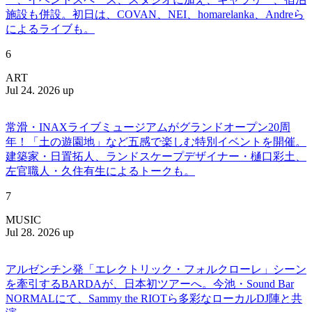
施設も併設。初日は、COVAN、NEI、homarelanka、Andreら
によるライブも。
6
ART
Jul 24. 2026 up
常滑・INAXライブミュージアムがグランドオープン20周
年！「土の遊園地」など五感で楽しむ特別イベントを開催。
建築家・日置拓人、ランドスケープデザイナー・樋口彩土、
左官職人・久住有生によるトークも。
7
MUSIC
Jul 28. 2026 up
アルゼンチン発「エレクトリック・フォルクローレ」シーン
を牽引するBARDAが、日本初ツアーへ。今池・Sound Bar
NORMALにて、Sammy the RIOTら多彩なローカルDJ陣と共