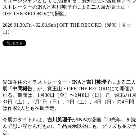
ミュージシャンとしても活躍する、愛知在住の漫画家／イラ
ストレーターのINAと吉川英理子による二人展が覚王山・
OFF THE RECORDにて開催。
2026.01.30.Fri - 02.08.Sun | OFF THE RECORD（愛知｜覚王
山）
愛知在住のイラストレーター・
INA
と
吉川英理子
による二人
展「
中間報告
」が、覚王山・OFF THE RECORDにて開催さ
れる。期間は、1月30日（金）〜2月8日（日）で、週末の1月
31日（土）、2月1日（日）、7日（土）、8日（日）の4日間
は作家2人とも在廊予定。
今展のタイトルは、
吉川英理子
が
INA
の漫画「20光年」を読
んで思い浮かんだもの。作品展示以外にも、グッズも並ぶ予
定。