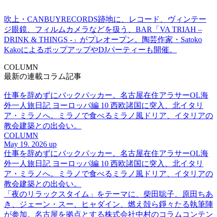
吹上・CANBUYRECORDS跡地に、レコード、ヴィンテー
ジ眼鏡、フィルムカメラなどを扱う、BAR「VA TRIAH –
DRINK & THINGS -」がプレオープン。陶芸作家・Satoko
KakoによるポップアップやDJパーティーも開催。
COLUMN
最新の連載コラム記事
仕事を辞めずにバックパッカー。名古屋在住アラサーOL海
外一人旅日記 ヨーロッパ編 10 西欧諸国に突入、北イタリ
ア・ミラノへ。ミラノで食べるミラノ風ドリア、イタリアの
教会建築との出会い。
COLUMN
May 19. 2026 up
仕事を辞めずにバックパッカー。名古屋在住アラサーOL海
外一人旅日記 ヨーロッパ編 10 西欧諸国に突入、北イタリ
ア・ミラノへ。ミラノで食べるミラノ風ドリア、イタリアの
教会建築との出会い。
「夜のリラックスタイム」をテーマに、柴田聡子、原田ちあ
き、ジェーン・スー、ヒャダイン、燃え殻ら錚々たる執筆陣
が参加。名古屋を拠点とする株式会社中村のコラムコンテン