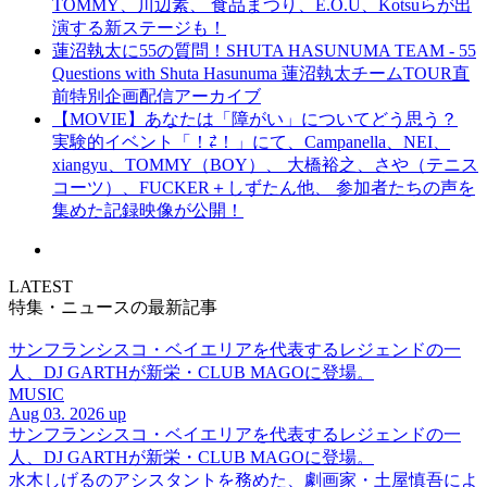
TOMMY、川辺素、 食品まつり、E.O.U、Kotsuらが出
演する新ステージも！
蓮沼執太に55の質問！SHUTA HASUNUMA TEAM - 55
Questions with Shuta Hasunuma 蓮沼執太チームTOUR直
前特別企画配信アーカイブ
【MOVIE】あなたは「障がい」についてどう思う？
実験的イベント「！⇄！」にて、Campanella、NEI、
xiangyu、TOMMY（BOY）、 大橋裕之、さや（テニス
コーツ）、FUCKER＋しずたん他、 参加者たちの声を
集めた記録映像が公開！
LATEST
特集・ニュースの最新記事
サンフランシスコ・ベイエリアを代表するレジェンドの一
人、DJ GARTHが新栄・CLUB MAGOに登場。
MUSIC
Aug 03. 2026 up
サンフランシスコ・ベイエリアを代表するレジェンドの一
人、DJ GARTHが新栄・CLUB MAGOに登場。
水木しげるのアシスタントを務めた、劇画家・土屋慎吾によ