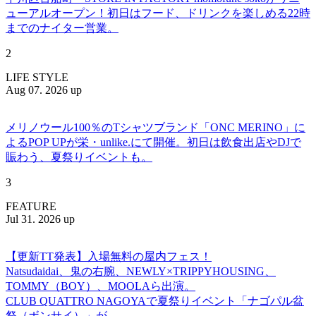
ューアルオープン！初日はフード、ドリンクを楽しめる22時
までのナイター営業。
2
LIFE STYLE
Aug 07. 2026 up
メリノウール100％のTシャツブランド「ONC MERINO」に
よるPOP UPが栄・unlike.にて開催。初日は飲食出店やDJで
賑わう、夏祭りイベントも。
3
FEATURE
Jul 31. 2026 up
【更新TT発表】入場無料の屋内フェス！
Natsudaidai、鬼の右腕、NEWLY×TRIPPYHOUSING、
TOMMY（BOY）、MOOLAら出演。
CLUB QUATTRO NAGOYAで夏祭りイベント「ナゴパル盆
祭（ボンサイ）」が、