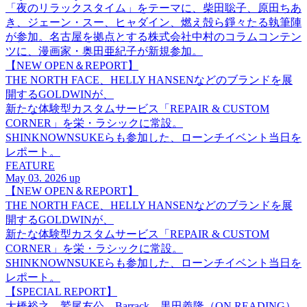
「夜のリラックスタイム」をテーマに、柴田聡子、原田ちあ
き、ジェーン・スー、ヒャダイン、燃え殻ら錚々たる執筆陣
が参加。名古屋を拠点とする株式会社中村のコラムコンテン
ツに、漫画家・奥田亜紀子が新規参加。
【NEW OPEN＆REPORT】
THE NORTH FACE、HELLY HANSENなどのブランドを展
開するGOLDWINが、
新たな体験型カスタムサービス「REPAIR & CUSTOM
CORNER」を栄・ラシックに常設。
SHINKNOWNSUKEらも参加した、ローンチイベント当日を
レポート。
FEATURE
May 03. 2026 up
【NEW OPEN＆REPORT】
THE NORTH FACE、HELLY HANSENなどのブランドを展
開するGOLDWINが、
新たな体験型カスタムサービス「REPAIR & CUSTOM
CORNER」を栄・ラシックに常設。
SHINKNOWNSUKEらも参加した、ローンチイベント当日を
レポート。
【SPECIAL REPORT】
大橋裕之、鷲尾友公、Barrack、黒田義隆（ON READING）