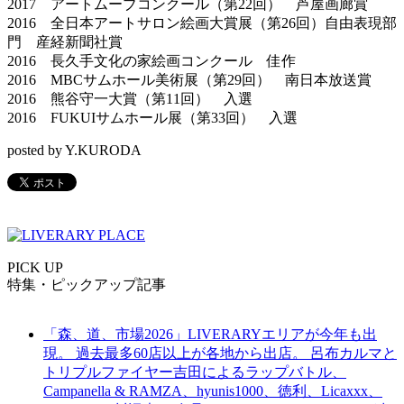
2017 アートムーブコンクール（第22回） 芦屋画廊賞
2016 全日本アートサロン絵画大賞展（第26回）自由表現部
門 産経新聞社賞
2016 長久手文化の家絵画コンクール 佳作
2016 MBCサムホール美術展（第29回） 南日本放送賞
2016 熊谷守一大賞（第11回） 入選
2016 FUKUIサムホール展（第33回） 入選
posted by Y.KURODA
PICK UP
特集・ピックアップ記事
「森、道、市場2026」LIVERARYエリアが今年も出
現。 過去最多60店以上が各地から出店。 呂布カルマと
トリプルファイヤー吉田によるラップバトル、
Campanella & RAMZA、hyunis1000、徳利、Licaxxx、