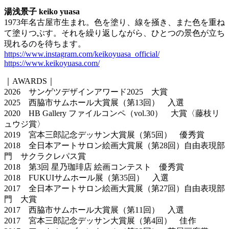
湯浅景子 keiko yuasa
1973年名古屋市生まれ。色を塗り、線を掻き、また色を重ね
て塗りつぶす。それを繰り返しながら、ひとつの景色が立ち
現れるのを待ちます。
https://www.instagram.com/keikoyuasa_official/
https://www.keikoyuasa.com/
｜AWARDS｜
2026 サンゲツデザインアワード2025 大賞
2025 西脇市サムホール大賞展（第13回） 入選
2020 HB Gallery ファイルコンペ（vol.30） 大賞〈藤枝リ
ュウジ賞〉
2019 宮本三郎記念デッサン大賞展（第5回） 優秀賞
2018 全日本アートサロン絵画大賞展（第28回）自由表現部
門 サクラクレパス賞
2018 第3回 星乃珈琲店 絵画コンテスト 優秀賞
2018 FUKUIサムホール展（第35回） 入選
2017 全日本アートサロン絵画大賞展（第27回）自由表現部
門 大賞
2017 西脇市サムホール大賞展（第11回） 入選
2017 宮本三郎記念デッサン大賞展（第4回） 佳作