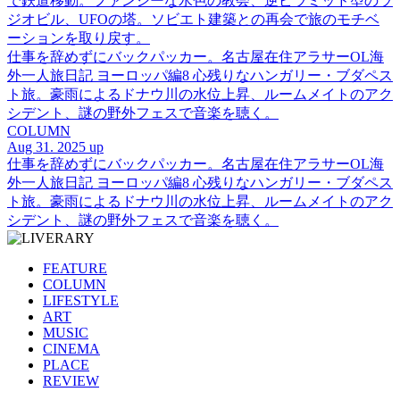
で鉄道移動。ファンシーな水色の教会、逆ピラミッド型のラ
ジオビル、UFOの塔。ソビエト建築との再会で旅のモチベ
ーションを取り戻す。
仕事を辞めずにバックパッカー。名古屋在住アラサーOL海
外一人旅日記 ヨーロッパ編8 心残りなハンガリー・ブダペス
ト旅。豪雨によるドナウ川の水位上昇、ルームメイトのアク
シデント、謎の野外フェスで音楽を聴く。
COLUMN
Aug 31. 2025 up
仕事を辞めずにバックパッカー。名古屋在住アラサーOL海
外一人旅日記 ヨーロッパ編8 心残りなハンガリー・ブダペス
ト旅。豪雨によるドナウ川の水位上昇、ルームメイトのアク
シデント、謎の野外フェスで音楽を聴く。
FEATURE
COLUMN
LIFESTYLE
ART
MUSIC
CINEMA
PLACE
REVIEW