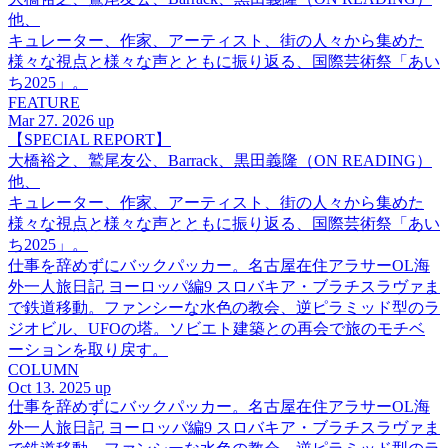
他、
キュレーター、作家、アーティスト、街の人々から集めた
様々な視点と様々な声とともに振り返る、国際芸術祭「あい
ち2025」。
FEATURE
Mar 27. 2026 up
【SPECIAL REPORT】
大橋裕之、鷲尾友公、Barrack、黒田義隆（ON READING）
他、
キュレーター、作家、アーティスト、街の人々から集めた
様々な視点と様々な声とともに振り返る、国際芸術祭「あい
ち2025」。
仕事を辞めずにバックパッカー。名古屋在住アラサーOL海
外一人旅日記 ヨーロッパ編9 スロバキア・ブラチスラヴァま
で鉄道移動。ファンシーな水色の教会、逆ピラミッド型のラ
ジオビル、UFOの塔。ソビエト建築との再会で旅のモチベ
ーションを取り戻す。
COLUMN
Oct 13. 2025 up
仕事を辞めずにバックパッカー。名古屋在住アラサーOL海
外一人旅日記 ヨーロッパ編9 スロバキア・ブラチスラヴァま