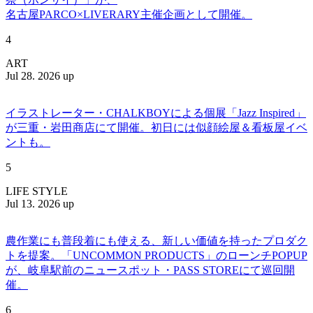
名古屋PARCO×LIVERARY主催企画として開催。
4
ART
Jul 28. 2026 up
イラストレーター・CHALKBOYによる個展「Jazz Inspired」
が三重・岩田商店にて開催。初日には似顔絵屋＆看板屋イベ
ントも。
5
LIFE STYLE
Jul 13. 2026 up
農作業にも普段着にも使える、新しい価値を持ったプロダク
トを提案。「UNCOMMON PRODUCTS」のローンチPOPUP
が、岐阜駅前のニュースポット・PASS STOREにて巡回開
催。
6