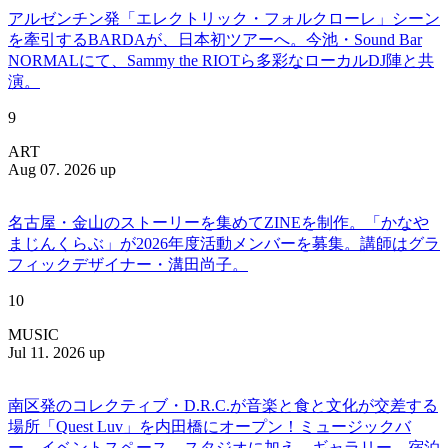
アルゼンチン発「エレクトリック・フォルクローレ」シーン
を牽引するBARDAが、日本初ツアーへ。今池・Sound Bar
NORMALにて、Sammy the RIOTら多彩なローカルDJ陣と共
演。
9
ART
Aug 07. 2026 up
名古屋・金山のストーリーを集めてZINEを制作。「かなや
まじんくらぶ」が2026年度活動メンバーを募集。講師はグラ
フィックデザイナー・溝田尚子。
10
MUSIC
Jul 11. 2026 up
南区発のコレクティブ・D.R.C.が⾳楽と⾷と⽂化が交差する
場所「Quest Luv」を内田橋にオープン！ミュージックバ
ー、イベントスペース、スタジオに加え、ギャラリー、宿泊