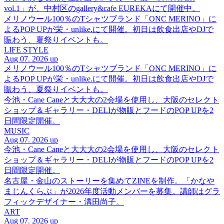
vol.1」が、中村区のgallery&cafe EUREKAにて開催中。
メリノウール100％のTシャツブランド「ONC MERINO」に
よるPOP UPが栄・unlike.にて開催。初日は飲食出店やDJで
賑わう、夏祭りイベントも。
LIFE STYLE
Aug 07. 2026 up
メリノウール100％のTシャツブランド「ONC MERINO」に
よるPOP UPが栄・unlike.にて開催。初日は飲食出店やDJで
賑わう、夏祭りイベントも。
今池・Cane Caneと大大大の2会場を使用し、大阪のセレクト
ショップ＆ギャラリー・DELIが物販とフードのPOP UPを2
日間限定開催。
MUSIC
Aug 07. 2026 up
今池・Cane Caneと大大大の2会場を使用し、大阪のセレクト
ショップ＆ギャラリー・DELIが物販とフードのPOP UPを2
日間限定開催。
名古屋・金山のストーリーを集めてZINEを制作。「かなや
まじんくらぶ」が2026年度活動メンバーを募集。講師はグラ
フィックデザイナー・溝田尚子。
ART
Aug 07. 2026 up