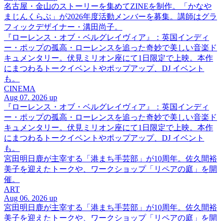
名古屋・金山のストーリーを集めてZINEを制作。「かなや
まじんくらぶ」が2026年度活動メンバーを募集。講師はグラ
フィックデザイナー・溝田尚子。
『ローレンス・オブ・ベルグレイヴィア』：英国インディ
ー・ポップの孤高・ローレンスを追った奇妙で美しい音楽ド
キュメンタリー。伏見ミリオン座にて1日限定で上映。本作
にまつわるトークイベントやポップアップ、DJ イベント
も。
CINEMA
Aug 07. 2026 up
『ローレンス・オブ・ベルグレイヴィア』：英国インディ
ー・ポップの孤高・ローレンスを追った奇妙で美しい音楽ド
キュメンタリー。伏見ミリオン座にて1日限定で上映。本作
にまつわるトークイベントやポップアップ、DJ イベント
も。
宮田明日鹿が主宰する「港まち手芸部」が10周年。佐久間裕
美子を迎えたトークや、ワークショップ「リペアの庭」を開
催。
ART
Aug 06. 2026 up
宮田明日鹿が主宰する「港まち手芸部」が10周年。佐久間裕
美子を迎えたトークや、ワークショップ「リペアの庭」を開