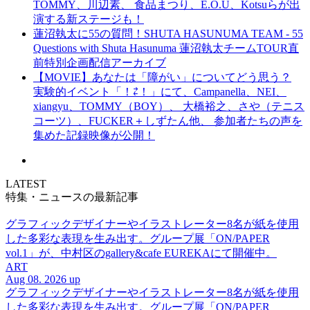
TOMMY、川辺素、 食品まつり、E.O.U、Kotsuらが出
演する新ステージも！
蓮沼執太に55の質問！SHUTA HASUNUMA TEAM - 55
Questions with Shuta Hasunuma 蓮沼執太チームTOUR直
前特別企画配信アーカイブ
【MOVIE】あなたは「障がい」についてどう思う？
実験的イベント「！⇄！」にて、Campanella、NEI、
xiangyu、TOMMY（BOY）、 大橋裕之、さや（テニス
コーツ）、FUCKER＋しずたん他、 参加者たちの声を
集めた記録映像が公開！
LATEST
特集・ニュースの最新記事
グラフィックデザイナーやイラストレーター8名が紙を使用
した多彩な表現を生み出す。グループ展「ON/PAPER
vol.1」が、中村区のgallery&cafe EUREKAにて開催中。
ART
Aug 08. 2026 up
グラフィックデザイナーやイラストレーター8名が紙を使用
した多彩な表現を生み出す。グループ展「ON/PAPER