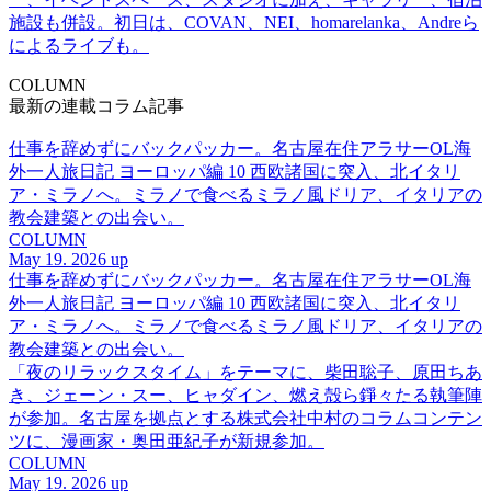
施設も併設。初日は、COVAN、NEI、homarelanka、Andreら
によるライブも。
COLUMN
最新の連載コラム記事
仕事を辞めずにバックパッカー。名古屋在住アラサーOL海
外一人旅日記 ヨーロッパ編 10 西欧諸国に突入、北イタリ
ア・ミラノへ。ミラノで食べるミラノ風ドリア、イタリアの
教会建築との出会い。
COLUMN
May 19. 2026 up
仕事を辞めずにバックパッカー。名古屋在住アラサーOL海
外一人旅日記 ヨーロッパ編 10 西欧諸国に突入、北イタリ
ア・ミラノへ。ミラノで食べるミラノ風ドリア、イタリアの
教会建築との出会い。
「夜のリラックスタイム」をテーマに、柴田聡子、原田ちあ
き、ジェーン・スー、ヒャダイン、燃え殻ら錚々たる執筆陣
が参加。名古屋を拠点とする株式会社中村のコラムコンテン
ツに、漫画家・奥田亜紀子が新規参加。
COLUMN
May 19. 2026 up