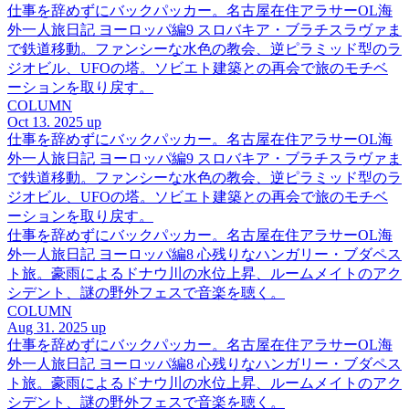
仕事を辞めずにバックパッカー。名古屋在住アラサーOL海
外一人旅日記 ヨーロッパ編9 スロバキア・ブラチスラヴァま
で鉄道移動。ファンシーな水色の教会、逆ピラミッド型のラ
ジオビル、UFOの塔。ソビエト建築との再会で旅のモチベ
ーションを取り戻す。
COLUMN
Oct 13. 2025 up
仕事を辞めずにバックパッカー。名古屋在住アラサーOL海
外一人旅日記 ヨーロッパ編9 スロバキア・ブラチスラヴァま
で鉄道移動。ファンシーな水色の教会、逆ピラミッド型のラ
ジオビル、UFOの塔。ソビエト建築との再会で旅のモチベ
ーションを取り戻す。
仕事を辞めずにバックパッカー。名古屋在住アラサーOL海
外一人旅日記 ヨーロッパ編8 心残りなハンガリー・ブダペス
ト旅。豪雨によるドナウ川の水位上昇、ルームメイトのアク
シデント、謎の野外フェスで音楽を聴く。
COLUMN
Aug 31. 2025 up
仕事を辞めずにバックパッカー。名古屋在住アラサーOL海
外一人旅日記 ヨーロッパ編8 心残りなハンガリー・ブダペス
ト旅。豪雨によるドナウ川の水位上昇、ルームメイトのアク
シデント、謎の野外フェスで音楽を聴く。