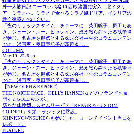
仕事を辞めずにバックパッカー。名古屋在住アラサーOL海
外一人旅日記 ヨーロッパ編 10 西欧諸国に突入、北イタリ
ア・ミラノへ。ミラノで食べるミラノ風ドリア、イタリアの
教会建築との出会い。
「夜のリラックスタイム」をテーマに、柴田聡子、原田ちあ
き、ジェーン・スー、ヒャダイン、燃え殻ら錚々たる執筆陣
が参加。名古屋を拠点とする株式会社中村のコラムコンテン
ツに、漫画家・奥田亜紀子が新規参加。
COLUMN
May 19. 2026 up
「夜のリラックスタイム」をテーマに、柴田聡子、原田ちあ
き、ジェーン・スー、ヒャダイン、燃え殻ら錚々たる執筆陣
が参加。名古屋を拠点とする株式会社中村のコラムコンテン
ツに、漫画家・奥田亜紀子が新規参加。
【NEW OPEN＆REPORT】
THE NORTH FACE、HELLY HANSENなどのブランドを展
開するGOLDWINが、
新たな体験型カスタムサービス「REPAIR & CUSTOM
CORNER」を栄・ラシックに常設。
SHINKNOWNSUKEらも参加した、ローンチイベント当日を
レポート。
FEATURE