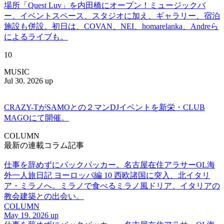
場所「Quest Luv」を内田橋にオープン！ミュージックバ
ー、イベントスペース、スタジオに加え、ギャラリー、宿泊
施設も併設。初日は、COVAN、NEI、homarelanka、Andreら
によるライブも。
10
MUSIC
Jul 30. 2026 up
CRAZY-TがSAMOとの２マンDJイベントを新栄・CLUB
MAGOにて開催。
COLUMN
最新の連載コラム記事
仕事を辞めずにバックパッカー。名古屋在住アラサーOL海
外一人旅日記 ヨーロッパ編 10 西欧諸国に突入、北イタリ
ア・ミラノへ。ミラノで食べるミラノ風ドリア、イタリアの
教会建築との出会い。
COLUMN
May 19. 2026 up