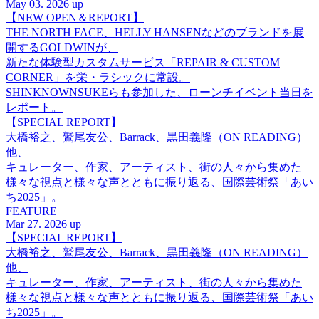
May 03. 2026 up
【NEW OPEN＆REPORT】
THE NORTH FACE、HELLY HANSENなどのブランドを展
開するGOLDWINが、
新たな体験型カスタムサービス「REPAIR & CUSTOM
CORNER」を栄・ラシックに常設。
SHINKNOWNSUKEらも参加した、ローンチイベント当日を
レポート。
【SPECIAL REPORT】
大橋裕之、鷲尾友公、Barrack、黒田義隆（ON READING）
他、
キュレーター、作家、アーティスト、街の人々から集めた
様々な視点と様々な声とともに振り返る、国際芸術祭「あい
ち2025」。
FEATURE
Mar 27. 2026 up
【SPECIAL REPORT】
大橋裕之、鷲尾友公、Barrack、黒田義隆（ON READING）
他、
キュレーター、作家、アーティスト、街の人々から集めた
様々な視点と様々な声とともに振り返る、国際芸術祭「あい
ち2025」。