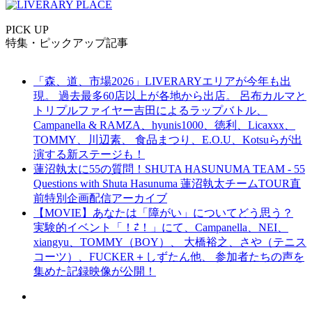
PICK UP
特集・ピックアップ記事
「森、道、市場2026」LIVERARYエリアが今年も出
現。 過去最多60店以上が各地から出店。 呂布カルマと
トリプルファイヤー吉田によるラップバトル、
Campanella & RAMZA、hyunis1000、徳利、Licaxxx、
TOMMY、川辺素、 食品まつり、E.O.U、Kotsuらが出
演する新ステージも！
蓮沼執太に55の質問！SHUTA HASUNUMA TEAM - 55
Questions with Shuta Hasunuma 蓮沼執太チームTOUR直
前特別企画配信アーカイブ
【MOVIE】あなたは「障がい」についてどう思う？
実験的イベント「！⇄！」にて、Campanella、NEI、
xiangyu、TOMMY（BOY）、 大橋裕之、さや（テニス
コーツ）、FUCKER＋しずたん他、 参加者たちの声を
集めた記録映像が公開！