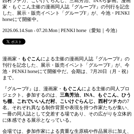
西村ツチカ、こいけぐらんじ、三島芳治、INAら参画。漫画
家・もぐこん主催の漫画同人誌『グループF』の刊行を記念
した、展示・販売イベント「グループF」が、今池・PENKI
horseにて開催中。
2026.06.14.Sun - 07.20.Mon | PENKI horse（愛知｜今池）
漫画家・
もぐこん
による主催の漫画同人誌『グループF』の
刊行を記念した、展示・販売イベント「グループF」が、今
池・PENKI horseにて開催中だ。会期は、7月20日（月・祝）
まで。
『グループF』は、漫画家・
もぐこん
による主催の同人プロ
ジェクト。参加するのは、
三島芳治、INA、もぐこん、ひう
ち棚、これでいいんだ村、こいけぐらんじ、西村ツチカ
の7
名。それぞれ異なる制作背景や表現を持つ作家たちが集い、
一冊の同人誌として交差する場であり、その広がりを立体的
に体感できる展示となっている。
会場では、参加作家による貴重な生原稿や作品展示に加え、