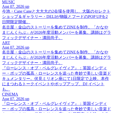
MUSIC
Aug 07. 2026 up
今池・Cane Caneと大大大の2会場を使用し、大阪のセレクト
ショップ＆ギャラリー・DELIが物販とフードのPOP UPを2
日間限定開催。
名古屋・金山のストーリーを集めてZINEを制作。「かなや
まじんくらぶ」が2026年度活動メンバーを募集。講師はグラ
フィックデザイナー・溝田尚子。
ART
Aug 07. 2026 up
名古屋・金山のストーリーを集めてZINEを制作。「かなや
まじんくらぶ」が2026年度活動メンバーを募集。講師はグラ
フィックデザイナー・溝田尚子。
『ローレンス・オブ・ベルグレイヴィア』：英国インディ
ー・ポップの孤高・ローレンスを追った奇妙で美しい音楽ド
キュメンタリー。伏見ミリオン座にて1日限定で上映。本作
にまつわるトークイベントやポップアップ、DJ イベント
も。
CINEMA
Aug 07. 2026 up
『ローレンス・オブ・ベルグレイヴィア』：英国インディ
ー・ポップの孤高・ローレンスを追った奇妙で美しい音楽ド