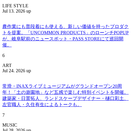
LIFE STYLE
Jul 13. 2026 up
農作業にも普段着にも使える、新しい価値を持ったプロダク
トを提案。「UNCOMMON PRODUCTS」のローンチPOPUP
が、岐阜駅前のニュースポット・PASS STOREにて巡回開
催。
6
ART
Jul 24. 2026 up
常滑・INAXライブミュージアムがグランドオープン20周
年！「土の遊園地」など五感で楽しむ特別イベントを開催。
建築家・日置拓人、ランドスケープデザイナー・樋口彩土、
左官職人・久住有生によるトークも。
7
MUSIC
Jul 28. 2026 up