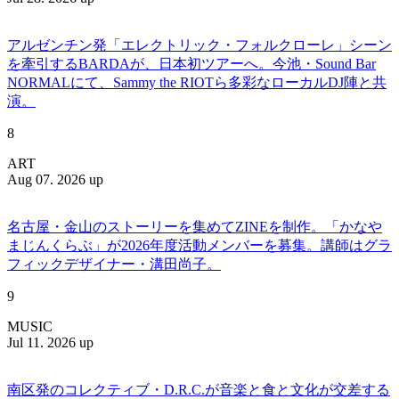
アルゼンチン発「エレクトリック・フォルクローレ」シーン
を牽引するBARDAが、日本初ツアーへ。今池・Sound Bar
NORMALにて、Sammy the RIOTら多彩なローカルDJ陣と共
演。
8
ART
Aug 07. 2026 up
名古屋・金山のストーリーを集めてZINEを制作。「かなや
まじんくらぶ」が2026年度活動メンバーを募集。講師はグラ
フィックデザイナー・溝田尚子。
9
MUSIC
Jul 11. 2026 up
南区発のコレクティブ・D.R.C.が⾳楽と⾷と⽂化が交差する