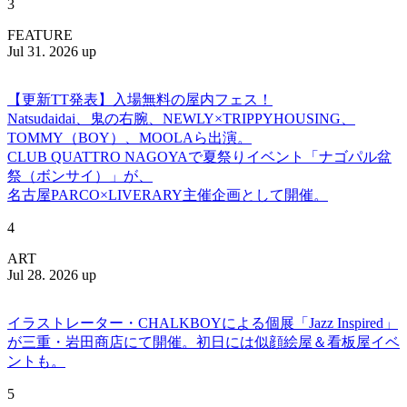
3
FEATURE
Jul 31. 2026 up
【更新TT発表】入場無料の屋内フェス！
Natsudaidai、鬼の右腕、NEWLY×TRIPPYHOUSING、
TOMMY（BOY）、MOOLAら出演。
CLUB QUATTRO NAGOYAで夏祭りイベント「ナゴパル盆
祭（ボンサイ）」が、
名古屋PARCO×LIVERARY主催企画として開催。
4
ART
Jul 28. 2026 up
イラストレーター・CHALKBOYによる個展「Jazz Inspired」
が三重・岩田商店にて開催。初日には似顔絵屋＆看板屋イベ
ントも。
5