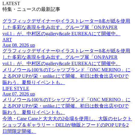
LATEST
特集・ニュースの最新記事
グラフィックデザイナーやイラストレーター8名が紙を使用
した多彩な表現を生み出す。グループ展「ON/PAPER
vol.1」が、中村区のgallery&cafe EUREKAにて開催中。
ART
Aug 08. 2026 up
グラフィックデザイナーやイラストレーター8名が紙を使用
した多彩な表現を生み出す。グループ展「ON/PAPER
vol.1」が、中村区のgallery&cafe EUREKAにて開催中。
メリノウール100％のTシャツブランド「ONC MERINO」に
よるPOP UPが栄・unlike.にて開催。初日は飲食出店やDJで
賑わう、夏祭りイベントも。
LIFE STYLE
Aug 07. 2026 up
メリノウール100％のTシャツブランド「ONC MERINO」に
よるPOP UPが栄・unlike.にて開催。初日は飲食出店やDJで
賑わう、夏祭りイベントも。
今池・Cane Caneと大大大の2会場を使用し、大阪のセレクト
ショップ＆ギャラリー・DELIが物販とフードのPOP UPを2
日間限定開催。