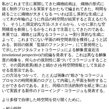
私がこれまで主に展開してきた織物絵画は、 織物の形式に
描く制作プロセスを実装するかたちで編まれてきた。時間を
経るごとに織物が大きくなる ーいわば足し算的な生成によ
って木の年輪のように作品の時空間が結実すると言えるだろ
う。 そうした限定的な方法-スタイルから、いかに新たな空
間構造を創発しうるかをこれまで主題としてきたのである。
本展では、織物とは異なるコラージュ ー割り算的な生成に
よって、これまでにない平面の時空間表現を獲得しようと試
みる。前回の個展「監獄のファンタジー」にて新発明とし
て示したデジタルフォトコラージュによる解像度遠近法
(resolutional perspective)の続編を発表する。これは異なる解像
度の画像を、何らかの規則性に基づいてコラージュすること
で、その質的差異(粗さと細かさ)を時空間情報として生起さ
せる造形法である。
この方法をつかって、 たとえば画像の”粗さ”をコラージュ
プロセスの時間発展のログとして内蔵した平面を制作するこ
とができるのである。また、同様の方法的制作を紙と筆にお
いて実践する新作のドローイング・コラージュも発表する。
より多様で自律した時空間を切り開くために。
－村山悟郎