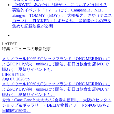
【MOVIE】あなたは「障がい」についてどう思う？
実験的イベント「！⇄！」にて、Campanella、NEI、
xiangyu、TOMMY（BOY）、 大橋裕之、さや（テニス
コーツ）、FUCKER＋しずたん他、 参加者たちの声を
集めた記録映像が公開！
LATEST
特集・ニュースの最新記事
メリノウール100％のTシャツブランド「ONC MERINO」に
よるPOP UPが栄・unlike.にて開催。初日は飲食出店やDJで
賑わう、夏祭りイベントも。
LIFE STYLE
Aug 07. 2026 up
メリノウール100％のTシャツブランド「ONC MERINO」に
よるPOP UPが栄・unlike.にて開催。初日は飲食出店やDJで
賑わう、夏祭りイベントも。
今池・Cane Caneと大大大の2会場を使用し、大阪のセレクト
ショップ＆ギャラリー・DELIが物販とフードのPOP UPを2
日間限定開催。