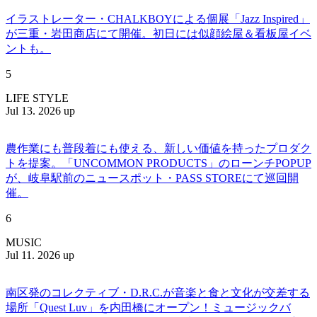
イラストレーター・CHALKBOYによる個展「Jazz Inspired」
が三重・岩田商店にて開催。初日には似顔絵屋＆看板屋イベ
ントも。
5
LIFE STYLE
Jul 13. 2026 up
農作業にも普段着にも使える、新しい価値を持ったプロダク
トを提案。「UNCOMMON PRODUCTS」のローンチPOPUP
が、岐阜駅前のニュースポット・PASS STOREにて巡回開
催。
6
MUSIC
Jul 11. 2026 up
南区発のコレクティブ・D.R.C.が⾳楽と⾷と⽂化が交差する
場所「Quest Luv」を内田橋にオープン！ミュージックバ