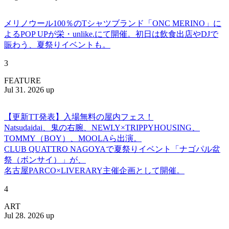
メリノウール100％のTシャツブランド「ONC MERINO」に
よるPOP UPが栄・unlike.にて開催。初日は飲食出店やDJで
賑わう、夏祭りイベントも。
3
FEATURE
Jul 31. 2026 up
【更新TT発表】入場無料の屋内フェス！
Natsudaidai、鬼の右腕、NEWLY×TRIPPYHOUSING、
TOMMY（BOY）、MOOLAら出演。
CLUB QUATTRO NAGOYAで夏祭りイベント「ナゴパル盆
祭（ボンサイ）」が、
名古屋PARCO×LIVERARY主催企画として開催。
4
ART
Jul 28. 2026 up