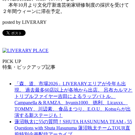
本年10月より文化庁新進芸術家研修制度の採択を受けて
２年間ウィーンに滞在予定。
posted by LIVERARY
PICK UP
特集・ピックアップ記事
「森、道、市場2026」LIVERARYエリアが今年も出
現。 過去最多60店以上が各地から出店。 呂布カルマと
トリプルファイヤー吉田によるラップバトル、
Campanella & RAMZA、hyunis1000、徳利、Licaxxx、
TOMMY、川辺素、 食品まつり、E.O.U、Kotsuらが出
演する新ステージも！
蓮沼執太に55の質問！SHUTA HASUNUMA TEAM - 55
Questions with Shuta Hasunuma 蓮沼執太チームTOUR直
前特別企画配信アーカイブ