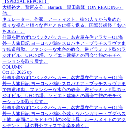
【SPECIAL REPORT】
大橋裕之、鷲尾友公、Barrack、黒田義隆（ON READING）
他、
キュレーター、作家、アーティスト、街の人々から集めた
様々な視点と様々な声とともに振り返る、国際芸術祭「あい
ち2025」。
仕事を辞めずにバックパッカー。名古屋在住アラサーOL海
外一人旅日記 ヨーロッパ編9 スロバキア・ブラチスラヴァま
で鉄道移動。ファンシーな水色の教会、逆ピラミッド型のラ
ジオビル、UFOの塔。ソビエト建築との再会で旅のモチベ
ーションを取り戻す。
COLUMN
Oct 13. 2025 up
仕事を辞めずにバックパッカー。名古屋在住アラサーOL海
外一人旅日記 ヨーロッパ編9 スロバキア・ブラチスラヴァま
で鉄道移動。ファンシーな水色の教会、逆ピラミッド型のラ
ジオビル、UFOの塔。ソビエト建築との再会で旅のモチベ
ーションを取り戻す。
仕事を辞めずにバックパッカー。名古屋在住アラサーOL海
外一人旅日記 ヨーロッパ編8 心残りなハンガリー・ブダペス
ト旅。豪雨によるドナウ川の水位上昇、ルームメイトのアク
シデント、謎の野外フェスで音楽を聴く。