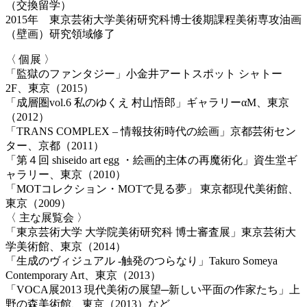
（交換留学）
2015年 東京芸術大学美術研究科博士後期課程美術専攻油画
（壁画）研究領域修了
〈 個展 〉
「監獄のファンタジー」小金井アートスポット シャトー
2F、東京（2015）
「成層圏vol.6 私のゆくえ 村山悟郎」ギャラリーαM、東京
（2012）
「TRANS COMPLEX – 情報技術時代の絵画」京都芸術セン
ター、京都（2011）
「第４回 shiseido art egg ・絵画的主体の再魔術化」資生堂ギ
ャラリー、東京（2010）
「MOTコレクション・MOTで見る夢」 東京都現代美術館、
東京（2009）
〈 主な展覧会 〉
「東京芸術大学 大学院美術研究科 博士審査展」東京芸術大
学美術館、東京（2014）
「生成のヴィジュアル -触発のつらなり」Takuro Someya
Contemporary Art、東京（2013）
「VOCA展2013 現代美術の展望─新しい平面の作家たち」上
野の森美術館、東京（2013）など