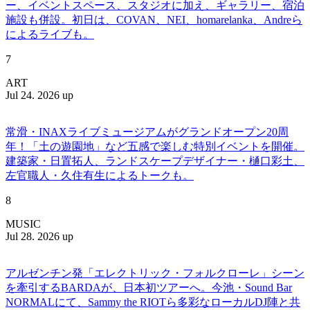
ー、イベントスペース、スタジオに加え、ギャラリー、宿泊
施設も併設。初日は、COVAN、NEI、homarelanka、Andreら
によるライブも。
7
ART
Jul 24. 2026 up
常滑・INAXライブミュージアムがグランドオープン20周
年！「土の遊園地」など五感で楽しむ特別イベントを開催。
建築家・日置拓人、ランドスケープデザイナー・樋口彩土、
左官職人・久住有生によるトークも。
8
MUSIC
Jul 28. 2026 up
アルゼンチン発「エレクトリック・フォルクローレ」シーン
を牽引するBARDAが、日本初ツアーへ。今池・Sound Bar
NORMALにて、Sammy the RIOTら多彩なローカルDJ陣と共