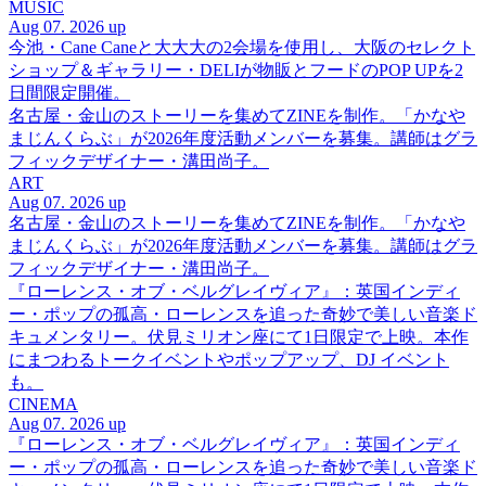
MUSIC
Aug 07. 2026 up
今池・Cane Caneと大大大の2会場を使用し、大阪のセレクト
ショップ＆ギャラリー・DELIが物販とフードのPOP UPを2
日間限定開催。
名古屋・金山のストーリーを集めてZINEを制作。「かなや
まじんくらぶ」が2026年度活動メンバーを募集。講師はグラ
フィックデザイナー・溝田尚子。
ART
Aug 07. 2026 up
名古屋・金山のストーリーを集めてZINEを制作。「かなや
まじんくらぶ」が2026年度活動メンバーを募集。講師はグラ
フィックデザイナー・溝田尚子。
『ローレンス・オブ・ベルグレイヴィア』：英国インディ
ー・ポップの孤高・ローレンスを追った奇妙で美しい音楽ド
キュメンタリー。伏見ミリオン座にて1日限定で上映。本作
にまつわるトークイベントやポップアップ、DJ イベント
も。
CINEMA
Aug 07. 2026 up
『ローレンス・オブ・ベルグレイヴィア』：英国インディ
ー・ポップの孤高・ローレンスを追った奇妙で美しい音楽ド