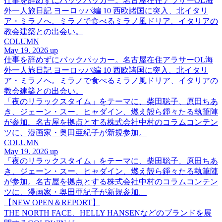
仕事を辞めずにバックパッカー。名古屋在住アラサーOL海
外一人旅日記 ヨーロッパ編 10 西欧諸国に突入、北イタリ
ア・ミラノへ。ミラノで食べるミラノ風ドリア、イタリアの
教会建築との出会い。
COLUMN
May 19. 2026 up
仕事を辞めずにバックパッカー。名古屋在住アラサーOL海
外一人旅日記 ヨーロッパ編 10 西欧諸国に突入、北イタリ
ア・ミラノへ。ミラノで食べるミラノ風ドリア、イタリアの
教会建築との出会い。
「夜のリラックスタイム」をテーマに、柴田聡子、原田ちあ
き、ジェーン・スー、ヒャダイン、燃え殻ら錚々たる執筆陣
が参加。名古屋を拠点とする株式会社中村のコラムコンテン
ツに、漫画家・奥田亜紀子が新規参加。
COLUMN
May 19. 2026 up
「夜のリラックスタイム」をテーマに、柴田聡子、原田ちあ
き、ジェーン・スー、ヒャダイン、燃え殻ら錚々たる執筆陣
が参加。名古屋を拠点とする株式会社中村のコラムコンテン
ツに、漫画家・奥田亜紀子が新規参加。
【NEW OPEN＆REPORT】
THE NORTH FACE、HELLY HANSENなどのブランドを展