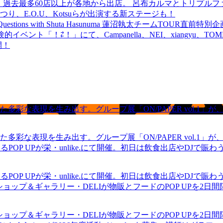
 過去最多60店以上が各地から出店。 呂布カルマとトリプルファイヤー
食品まつり、E.O.U、Kotsuらが出演する新ステージも！
uestions with Shuta Hasunuma 蓮沼執太チームTOUR直
ベント「！⇄！」にて、Campanella、NEI、xiangyu、
開！
現を生み出す。グループ展「ON/PAPER vol.1」が、中村区の
現を生み出す。グループ展「ON/PAPER vol.1」が、中村区の
るPOP UPが栄・unlike.にて開催。初日は飲食出店やDJで
るPOP UPが栄・unlike.にて開催。初日は飲食出店やDJで
ショップ＆ギャラリー・DELIが物販とフードのPOP UPを2日
ショップ＆ギャラリー・DELIが物販とフードのPOP UPを2日