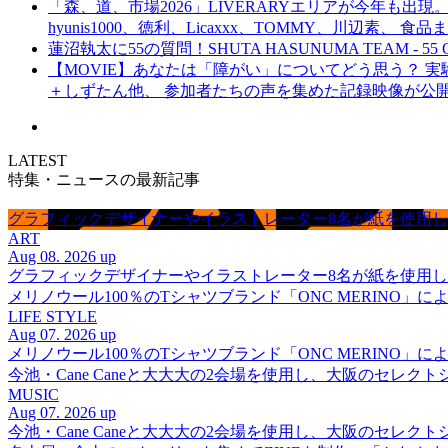
「森、道、市場2026」LIVERARYエリアが今年も出現。
hyunis1000、徳利、Licaxxx、TOMMY、川辺素、 
蓮沼執太に55の質問！SHUTA HASUNUMA TEAM - 55 Q
【MOVIE】あなたは「障がい」についてどう思う？ 実験的イ
＋しずたん他、 参加者たちの声を集めた記録映像が公
LATEST
特集・ニュースの最新記事
グラフィックデザイナーやイラストレーター8名が紙を使用した多彩な表
ART
Aug 08. 2026 up
グラフィックデザイナーやイラストレーター8名が紙を使用した多彩な表
メリノウール100％のTシャツブランド「ONC MERINO」によ
LIFE STYLE
Aug 07. 2026 up
メリノウール100％のTシャツブランド「ONC MERINO」によ
今池・Cane Caneと大大大の2会場を使用し、大阪のセレクト
MUSIC
Aug 07. 2026 up
今池・Cane Caneと大大大の2会場を使用し、大阪のセレクト