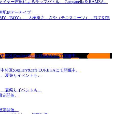
吉田によるラップバトル、 Campanella & RAMZA、
前特別企画配信アーカイブ
TOMMY（BOY）、 大橋裕之、さや（テニスコーツ）、FUCKER
gallery&cafe EUREKAにて開催中。
gallery&cafe EUREKAにて開催中。
賑わう、夏祭りイベントも。
賑わう、夏祭りイベントも。
間限定開催。
間限定開催。