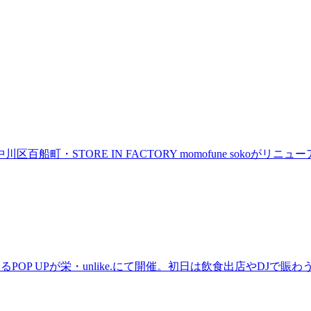
町・STORE IN FACTORY momofune sokoが
るPOP UPが栄・unlike.にて開催。初日は飲食出店やDJで