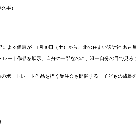
知｜長久手）
里
による個展が、1月30日（土）から、北の住まい設計社 名古
トレート作品を展示。自分の一部なのに、唯一自分の目で見る
者の横顔のポートレート作品を描く受注会も開催する。子どもの成
地