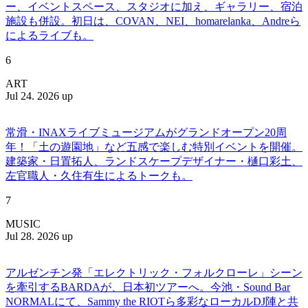
ー、イベントスペース、スタジオに加え、ギャラリー、宿泊
施設も併設。初日は、COVAN、NEI、homarelanka、Andreら
によるライブも。
6
ART
Jul 24. 2026 up
常滑・INAXライブミュージアムがグランドオープン20周
年！「土の遊園地」など五感で楽しむ特別イベントを開催。
建築家・日置拓人、ランドスケープデザイナー・樋口彩土、
左官職人・久住有生によるトークも。
7
MUSIC
Jul 28. 2026 up
アルゼンチン発「エレクトリック・フォルクローレ」シーン
を牽引するBARDAが、日本初ツアーへ。今池・Sound Bar
NORMALにて、Sammy the RIOTら多彩なローカルDJ陣と共