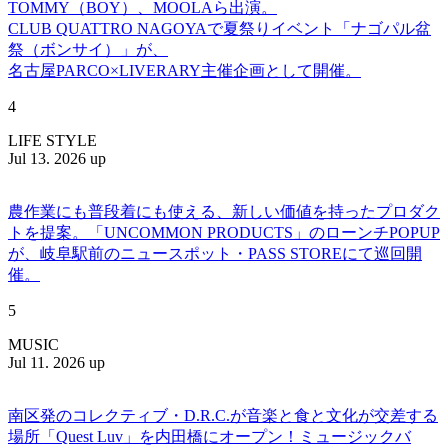
TOMMY（BOY）、MOOLAら出演。
CLUB QUATTRO NAGOYAで夏祭りイベント「ナゴパル盆
祭（ボンサイ）」が、
名古屋PARCO×LIVERARY主催企画として開催。
4
LIFE STYLE
Jul 13. 2026 up
農作業にも普段着にも使える、新しい価値を持ったプロダク
トを提案。「UNCOMMON PRODUCTS」のローンチPOPUP
が、岐阜駅前のニュースポット・PASS STOREにて巡回開
催。
5
MUSIC
Jul 11. 2026 up
南区発のコレクティブ・D.R.C.が⾳楽と⾷と⽂化が交差する
場所「Quest Luv」を内田橋にオープン！ミュージックバ