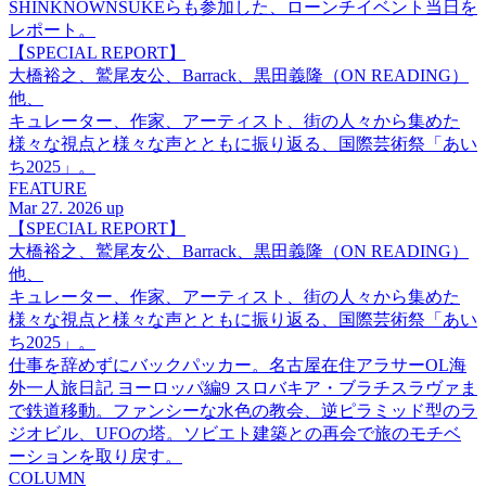
SHINKNOWNSUKEらも参加した、ローンチイベント当日を
レポート。
【SPECIAL REPORT】
大橋裕之、鷲尾友公、Barrack、黒田義隆（ON READING）
他、
キュレーター、作家、アーティスト、街の人々から集めた
様々な視点と様々な声とともに振り返る、国際芸術祭「あい
ち2025」。
FEATURE
Mar 27. 2026 up
【SPECIAL REPORT】
大橋裕之、鷲尾友公、Barrack、黒田義隆（ON READING）
他、
キュレーター、作家、アーティスト、街の人々から集めた
様々な視点と様々な声とともに振り返る、国際芸術祭「あい
ち2025」。
仕事を辞めずにバックパッカー。名古屋在住アラサーOL海
外一人旅日記 ヨーロッパ編9 スロバキア・ブラチスラヴァま
で鉄道移動。ファンシーな水色の教会、逆ピラミッド型のラ
ジオビル、UFOの塔。ソビエト建築との再会で旅のモチベ
ーションを取り戻す。
COLUMN