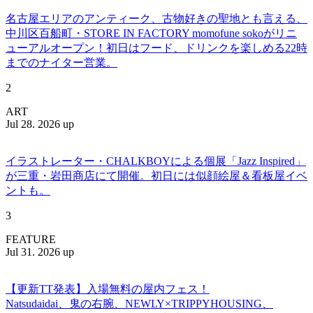
名古屋エリアのアンティーク、古物好きの聖地とも言える、
中川区百船町・STORE IN FACTORY momofune sokoがリニ
ューアルオープン！初日はフード、ドリンクを楽しめる22時
までのナイター営業。
2
ART
Jul 28. 2026 up
イラストレーター・CHALKBOYによる個展「Jazz Inspired」
が三重・岩田商店にて開催。初日には似顔絵屋＆看板屋イベ
ントも。
3
FEATURE
Jul 31. 2026 up
【更新TT発表】入場無料の屋内フェス！
Natsudaidai、鬼の右腕、NEWLY×TRIPPYHOUSING、