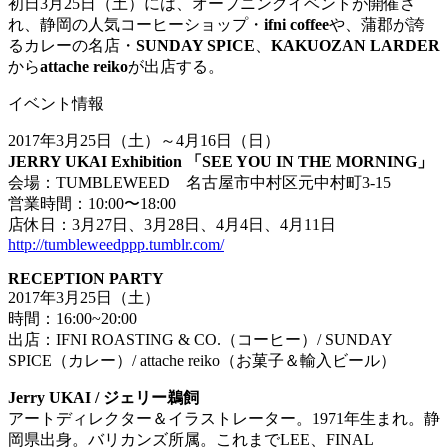
初日3月25日（土）には、オープニングイベントが開催さ
れ、静岡の人気コーヒーショップ・
ifni coffee
や、蒲郡が誇
るカレーの名店・
SUNDAY SPICE
、
KAKUOZAN LARDER
から
attache reiko
が出店する。
イベント情報
2017年3月25日（土）～4月16日（日）
JERRY UKAI Exhibition 「SEE YOU IN THE MORNING」
会場：TUMBLEWEED 名古屋市中村区元中村町3-15
営業時間：10:00〜18:00
店休日：3月27日、3月28日、4月4日、4月11日
http://tumbleweedppp.tumblr.com/
RECEPTION PARTY
2017年3月25日（土）
時間：16:00~20:00
出店：IFNI ROASTING & CO.（コーヒー）/ SUNDAY
SPICE（カレー）/ attache reiko（お菓子＆輸入ビール）
Jerry UKAI / ジェリー鵜飼
アートディレクター＆イラストレーター。1971年生まれ。静
岡県出身。バリカンズ所属。これまでLEE、FINAL