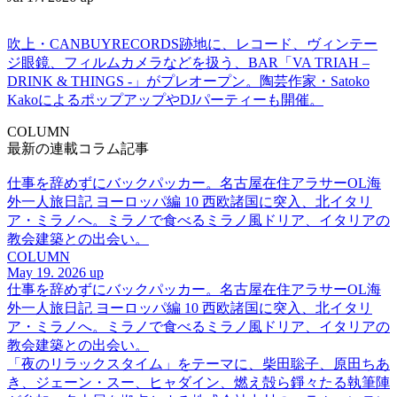
吹上・CANBUYRECORDS跡地に、レコード、ヴィンテー
ジ眼鏡、フィルムカメラなどを扱う、BAR「VA TRIAH –
DRINK & THINGS -」がプレオープン。陶芸作家・Satoko
KakoによるポップアップやDJパーティーも開催。
COLUMN
最新の連載コラム記事
仕事を辞めずにバックパッカー。名古屋在住アラサーOL海
外一人旅日記 ヨーロッパ編 10 西欧諸国に突入、北イタリ
ア・ミラノへ。ミラノで食べるミラノ風ドリア、イタリアの
教会建築との出会い。
COLUMN
May 19. 2026 up
仕事を辞めずにバックパッカー。名古屋在住アラサーOL海
外一人旅日記 ヨーロッパ編 10 西欧諸国に突入、北イタリ
ア・ミラノへ。ミラノで食べるミラノ風ドリア、イタリアの
教会建築との出会い。
「夜のリラックスタイム」をテーマに、柴田聡子、原田ちあ
き、ジェーン・スー、ヒャダイン、燃え殻ら錚々たる執筆陣