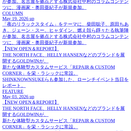
が参加。名古屋を拠点とする株式会社中村のコラムコンテン
ツに、漫画家・奥田亜紀子が新規参加。
COLUMN
May 19. 2026 up
「夜のリラックスタイム」をテーマに、柴田聡子、原田ちあ
き、ジェーン・スー、ヒャダイン、燃え殻ら錚々たる執筆陣
が参加。名古屋を拠点とする株式会社中村のコラムコンテン
ツに、漫画家・奥田亜紀子が新規参加。
【NEW OPEN＆REPORT】
THE NORTH FACE、HELLY HANSENなどのブランドを展
開するGOLDWINが、
新たな体験型カスタムサービス「REPAIR & CUSTOM
CORNER」を栄・ラシックに常設。
SHINKNOWNSUKEらも参加した、ローンチイベント当日を
レポート。
FEATURE
May 03. 2026 up
【NEW OPEN＆REPORT】
THE NORTH FACE、HELLY HANSENなどのブランドを展
開するGOLDWINが、
新たな体験型カスタムサービス「REPAIR & CUSTOM
CORNER」を栄・ラシックに常設。