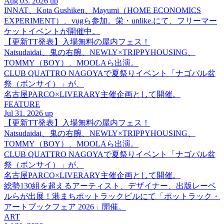
Aug 03. 2026 up
INNAT、Kota Gushiken、Mayumi（HOME ECONOMICS
EXPERIMENT）、vugら参加。栄・unlike.にて、フリーマー
ケットイベントが開催中。
【更新TT発表】入場無料の屋内フェス！
Natsudaidai、鬼の右腕、NEWLY×TRIPPYHOUSING、
TOMMY（BOY）、MOOLAら出演。
CLUB QUATTRO NAGOYAで夏祭りイベント「ナゴパル盆
祭（ボンサイ）」が、
名古屋PARCO×LIVERARY主催企画として開催。
FEATURE
Jul 31. 2026 up
【更新TT発表】入場無料の屋内フェス！
Natsudaidai、鬼の右腕、NEWLY×TRIPPYHOUSING、
TOMMY（BOY）、MOOLAら出演。
CLUB QUATTRO NAGOYAで夏祭りイベント「ナゴパル盆
祭（ボンサイ）」が、
名古屋PARCO×LIVERARY主催企画として開催。
総勢130組を超えるアーティスト、デザイナー、出版レーベ
ルらが出展！港まちポットラックビルにて「ポットラック・
アートブックフェア 2026」開催。
ART