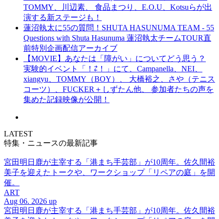
TOMMY、川辺素、 食品まつり、E.O.U、Kotsuらが出
演する新ステージも！
蓮沼執太に55の質問！SHUTA HASUNUMA TEAM - 55
Questions with Shuta Hasunuma 蓮沼執太チームTOUR直
前特別企画配信アーカイブ
【MOVIE】あなたは「障がい」についてどう思う？
実験的イベント「！⇄！」にて、Campanella、NEI、
xiangyu、TOMMY（BOY）、 大橋裕之、さや（テニス
コーツ）、FUCKER＋しずたん他、 参加者たちの声を
集めた記録映像が公開！
LATEST
特集・ニュースの最新記事
宮田明日鹿が主宰する「港まち手芸部」が10周年。佐久間裕
美子を迎えたトークや、ワークショップ「リペアの庭」を開
催。
ART
Aug 06. 2026 up
宮田明日鹿が主宰する「港まち手芸部」が10周年。佐久間裕