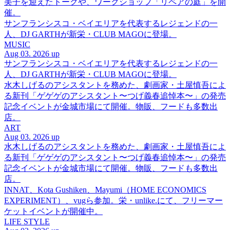
美子を迎えたトークや、ワークショップ「リペアの庭」を開
催。
サンフランシスコ・ベイエリアを代表するレジェンドの一
人、DJ GARTHが新栄・CLUB MAGOに登場。
MUSIC
Aug 03. 2026 up
サンフランシスコ・ベイエリアを代表するレジェンドの一
人、DJ GARTHが新栄・CLUB MAGOに登場。
水木しげるのアシスタントを務めた、劇画家・土屋慎吾によ
る新刊「ゲゲゲのアシスタント〜つげ義春追悼本〜」の発売
記念イベントが金城市場にて開催。物販、フードも多数出
店。
ART
Aug 03. 2026 up
水木しげるのアシスタントを務めた、劇画家・土屋慎吾によ
る新刊「ゲゲゲのアシスタント〜つげ義春追悼本〜」の発売
記念イベントが金城市場にて開催。物販、フードも多数出
店。
INNAT、Kota Gushiken、Mayumi（HOME ECONOMICS
EXPERIMENT）、vugら参加。栄・unlike.にて、フリーマー
ケットイベントが開催中。
LIFE STYLE