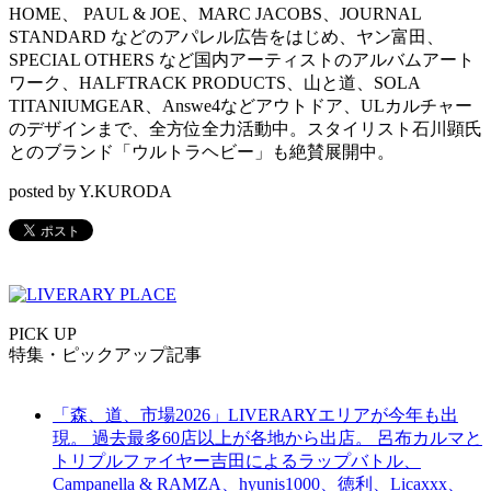
HOME、 PAUL & JOE、MARC JACOBS、JOURNAL
STANDARD などのアパレル広告をはじめ、ヤン富田、
SPECIAL OTHERS など国内アーティストのアルバムアート
ワーク、HALFTRACK PRODUCTS、山と道、SOLA
TITANIUMGEAR、Answe4などアウトドア、ULカルチャー
のデザインまで、全方位全力活動中。スタイリスト石川顕氏
とのブランド「ウルトラヘビー」も絶賛展開中。
posted by Y.KURODA
PICK UP
特集・ピックアップ記事
「森、道、市場2026」LIVERARYエリアが今年も出
現。 過去最多60店以上が各地から出店。 呂布カルマと
トリプルファイヤー吉田によるラップバトル、
Campanella & RAMZA、hyunis1000、徳利、Licaxxx、