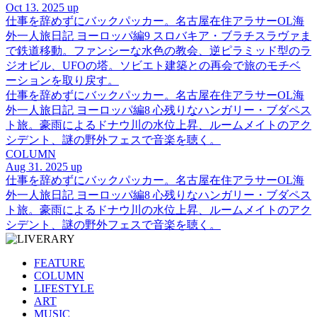
Oct 13. 2025 up
仕事を辞めずにバックパッカー。名古屋在住アラサーOL海
外一人旅日記 ヨーロッパ編9 スロバキア・ブラチスラヴァま
で鉄道移動。ファンシーな水色の教会、逆ピラミッド型のラ
ジオビル、UFOの塔。ソビエト建築との再会で旅のモチベ
ーションを取り戻す。
仕事を辞めずにバックパッカー。名古屋在住アラサーOL海
外一人旅日記 ヨーロッパ編8 心残りなハンガリー・ブダペス
ト旅。豪雨によるドナウ川の水位上昇、ルームメイトのアク
シデント、謎の野外フェスで音楽を聴く。
COLUMN
Aug 31. 2025 up
仕事を辞めずにバックパッカー。名古屋在住アラサーOL海
外一人旅日記 ヨーロッパ編8 心残りなハンガリー・ブダペス
ト旅。豪雨によるドナウ川の水位上昇、ルームメイトのアク
シデント、謎の野外フェスで音楽を聴く。
FEATURE
COLUMN
LIFESTYLE
ART
MUSIC