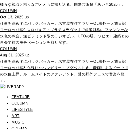
様々な視点と様々な声とともに振り返る、国際芸術祭「あいち2025」。
COLUMN
Oct 13. 2025 up
仕事を辞めずにバックパッカー。名古屋在住アラサーOL海外一人旅日記
ヨーロッパ編9 スロバキア・ブラチスラヴァまで鉄道移動。ファンシーな
水色の教会、逆ピラミッド型のラジオビル、UFOの塔。ソビエト建築との
再会で旅のモチベーションを取り戻す。
COLUMN
Aug 31. 2025 up
仕事を辞めずにバックパッカー。名古屋在住アラサーOL海外一人旅日記
ヨーロッパ編8 心残りなハンガリー・ブダペスト旅。豪雨によるドナウ川
の水位上昇、ルームメイトのアクシデント、謎の野外フェスで音楽を聴
く。
FEATURE
COLUMN
LIFESTYLE
ART
MUSIC
CINEMA