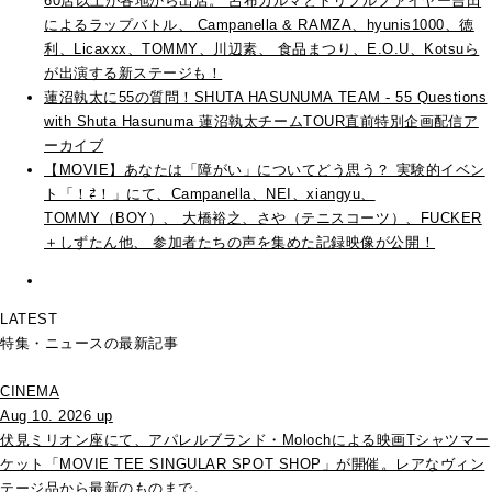
60店以上が各地から出店。 呂布カルマとトリプルファイヤー吉田
によるラップバトル、 Campanella & RAMZA、hyunis1000、徳
利、Licaxxx、TOMMY、川辺素、 食品まつり、E.O.U、Kotsuら
が出演する新ステージも！
蓮沼執太に55の質問！SHUTA HASUNUMA TEAM - 55 Questions
with Shuta Hasunuma 蓮沼執太チームTOUR直前特別企画配信ア
ーカイブ
【MOVIE】あなたは「障がい」についてどう思う？ 実験的イベン
ト「！⇄！」にて、Campanella、NEI、xiangyu、
TOMMY（BOY）、 大橋裕之、さや（テニスコーツ）、FUCKER
＋しずたん他、 参加者たちの声を集めた記録映像が公開！
LATEST
特集・ニュースの最新記事
CINEMA
Aug 10. 2026 up
伏見ミリオン座にて、アパレルブランド・Molochによる映画Tシャツマー
ケット「MOVIE TEE SINGULAR SPOT SHOP」が開催。レアなヴィン
テージ品から最新のものまで。