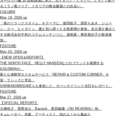
ヨーロッパ編 10 西欧諸国に突入、北イタリア・ミラノへ。ミラノで食べ
るミラノ風ドリア、イタリアの教会建築との出会い。
COLUMN
May 19. 2026 up
「夜のリラックスタイム」をテーマに、柴田聡子、原田ちあき、ジェー
ン・スー、ヒャダイン、燃え殻ら錚々たる執筆陣が参加。名古屋を拠点と
する株式会社中村のコラムコンテンツに、漫画家・奥田亜紀子が新規参
加。
FEATURE
May 03. 2026 up
【NEW OPEN＆REPORT】
THE NORTH FACE、HELLY HANSENなどのブランドを展開する
GOLDWINが、
新たな体験型カスタムサービス「REPAIR & CUSTOM CORNER」を
栄・ラシックに常設。
SHINKNOWNSUKEらも参加した、ローンチイベント当日をレポート。
FEATURE
Mar 27. 2026 up
【SPECIAL REPORT】
大橋裕之、鷲尾友公、Barrack、黒田義隆（ON READING）他、
キュレーター、作家、アーティスト、街の人々から集めた