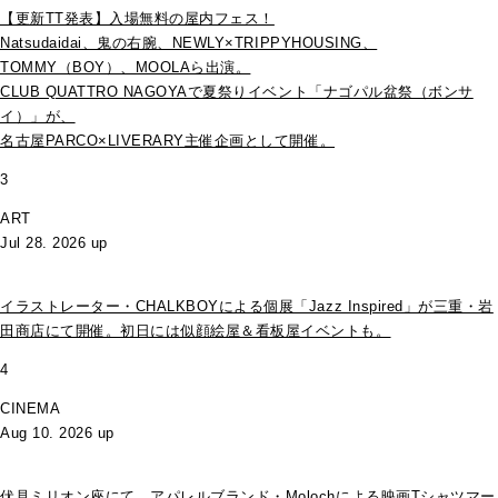
【更新TT発表】入場無料の屋内フェス！
Natsudaidai、鬼の右腕、NEWLY×TRIPPYHOUSING、
TOMMY（BOY）、MOOLAら出演。
CLUB QUATTRO NAGOYAで夏祭りイベント「ナゴパル盆祭（ボンサ
イ）」が、
名古屋PARCO×LIVERARY主催企画として開催。
3
ART
Jul 28. 2026 up
イラストレーター・CHALKBOYによる個展「Jazz Inspired」が三重・岩
田商店にて開催。初日には似顔絵屋＆看板屋イベントも。
4
CINEMA
Aug 10. 2026 up
伏見ミリオン座にて、アパレルブランド・Molochによる映画Tシャツマー