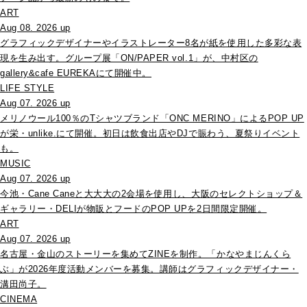
ART
Aug 08. 2026 up
グラフィックデザイナーやイラストレーター8名が紙を使用した多彩な表
現を生み出す。グループ展「ON/PAPER vol.1」が、中村区の
gallery&cafe EUREKAにて開催中。
LIFE STYLE
Aug 07. 2026 up
メリノウール100％のTシャツブランド「ONC MERINO」によるPOP UP
が栄・unlike.にて開催。初日は飲食出店やDJで賑わう、夏祭りイベント
も。
MUSIC
Aug 07. 2026 up
今池・Cane Caneと大大大の2会場を使用し、大阪のセレクトショップ＆
ギャラリー・DELIが物販とフードのPOP UPを2日間限定開催。
ART
Aug 07. 2026 up
名古屋・金山のストーリーを集めてZINEを制作。「かなやまじんくら
ぶ」が2026年度活動メンバーを募集。講師はグラフィックデザイナー・
溝田尚子。
CINEMA