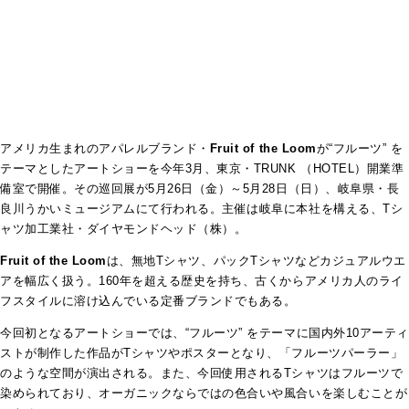
アメリカ生まれのアパレルブランド・
Fruit of the Loom
が“フルーツ” を
テーマとしたアートショーを今年3月、東京・
TRUNK （HOTEL）
開業準
備室で開催。その巡回展が5月26日（金）～5月28日（日）、岐阜県・長
良川うかいミュージアムにて行われる。主催は岐阜に本社を構える、Tシ
ャツ加工業社・ダイヤモンドヘッド（株）。
Fruit of the Loom
は、無地Tシャツ、パックTシャツなどカジュアルウエ
アを幅広く扱う。160年を超える歴史を持ち、古くからアメリカ人のライ
フスタイルに溶け込んでいる定番ブランドでもある。
今回初となるアートショーでは、“フルーツ” をテーマに国内外10アーティ
ストが制作した作品がTシャツやポスターとなり、「フルーツパーラー」
のような空間が演出される。また、今回使用されるTシャツはフルーツで
染められており、オーガニックならではの色合いや風合いを楽しむことが