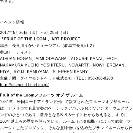
できる。
イベント情報
2017年5月26日（金）～5月28日（日）
「FRUIT OF THE LOOM 」ART PROJECT
場所：長良川うかいミュージアム（岐阜市長良51-2）
参加アーティスト：
ADRIAN HOGAN、AIMI ODAWARA、ATSUSHI KANAI、FACE、
NAKAMURA MUCHO YOSHITERU、NOWARTT、NOWH EREMAN、
RIYA、RYUJI KAMIYAMA、STEPHEN KENNY
主催 / 問：ダイヤモンドヘッド株式会社（TEL：058-388-8288）
http://diamond-head.co.jp/
Fruit of the Loom／
フルーツ オブ ザ ルーム
1851
年、米国ロードアイランド州にて設立されたフルーツオブザルーム
は、アメリカでも最古参のベーシックアパレルおよびアンダーウェアブラ
ンドのひとつであり、前身となる
B.B.&
ナイト社から数えると、すでに
160
年以上もの歴史を誇っている。ルーム（ハタ織機）によって結実（フ
ルーツ）したプロダクツ、そんな意味合いを込めたブランドネームからわ