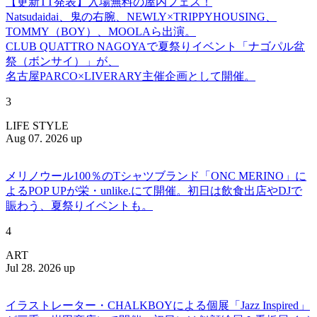
【更新TT発表】入場無料の屋内フェス！
Natsudaidai、鬼の右腕、NEWLY×TRIPPYHOUSING、
TOMMY（BOY）、MOOLAら出演。
CLUB QUATTRO NAGOYAで夏祭りイベント「ナゴパル盆
祭（ボンサイ）」が、
名古屋PARCO×LIVERARY主催企画として開催。
3
LIFE STYLE
Aug 07. 2026 up
メリノウール100％のTシャツブランド「ONC MERINO」に
よるPOP UPが栄・unlike.にて開催。初日は飲食出店やDJで
賑わう、夏祭りイベントも。
4
ART
Jul 28. 2026 up
イラストレーター・CHALKBOYによる個展「Jazz Inspired」