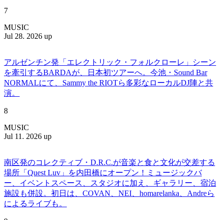
7
MUSIC
Jul 28. 2026 up
アルゼンチン発「エレクトリック・フォルクローレ」シーン
を牽引するBARDAが、日本初ツアーへ。今池・Sound Bar
NORMALにて、Sammy the RIOTら多彩なローカルDJ陣と共
演。
8
MUSIC
Jul 11. 2026 up
南区発のコレクティブ・D.R.C.が⾳楽と⾷と⽂化が交差する
場所「Quest Luv」を内田橋にオープン！ミュージックバ
ー、イベントスペース、スタジオに加え、ギャラリー、宿泊
施設も併設。初日は、COVAN、NEI、homarelanka、Andreら
によるライブも。