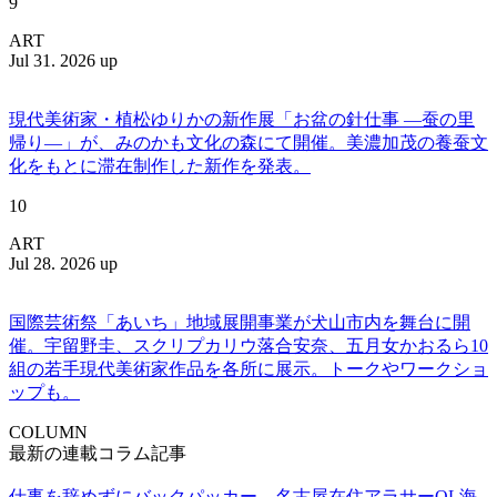
9
ART
Jul 31. 2026 up
現代美術家・植松ゆりかの新作展「お盆の針仕事 ―蚕の里
帰り―」が、みのかも文化の森にて開催。美濃加茂の養蚕文
化をもとに滞在制作した新作を発表。
10
ART
Jul 28. 2026 up
国際芸術祭「あいち」地域展開事業が犬山市内を舞台に開
催。宇留野圭、スクリプカリウ落合安奈、五月女かおるら10
組の若手現代美術家作品を各所に展示。トークやワークショ
ップも。
COLUMN
最新の連載コラム記事
仕事を辞めずにバックパッカー。名古屋在住アラサーOL海