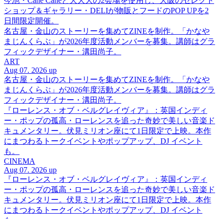
今池・Cane Caneと大大大の2会場を使用し、大阪のセレクト
ショップ＆ギャラリー・DELIが物販とフードのPOP UPを2
日間限定開催。
名古屋・金山のストーリーを集めてZINEを制作。「かなや
まじんくらぶ」が2026年度活動メンバーを募集。講師はグラ
フィックデザイナー・溝田尚子。
ART
Aug 07. 2026 up
名古屋・金山のストーリーを集めてZINEを制作。「かなや
まじんくらぶ」が2026年度活動メンバーを募集。講師はグラ
フィックデザイナー・溝田尚子。
『ローレンス・オブ・ベルグレイヴィア』：英国インディ
ー・ポップの孤高・ローレンスを追った奇妙で美しい音楽ド
キュメンタリー。伏見ミリオン座にて1日限定で上映。本作
にまつわるトークイベントやポップアップ、DJ イベント
も。
CINEMA
Aug 07. 2026 up
『ローレンス・オブ・ベルグレイヴィア』：英国インディ
ー・ポップの孤高・ローレンスを追った奇妙で美しい音楽ド
キュメンタリー。伏見ミリオン座にて1日限定で上映。本作
にまつわるトークイベントやポップアップ、DJ イベント