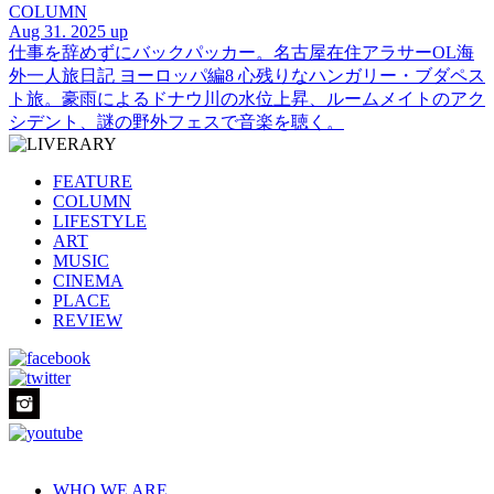
COLUMN
Aug 31. 2025 up
仕事を辞めずにバックパッカー。名古屋在住アラサーOL海
外一人旅日記 ヨーロッパ編8 心残りなハンガリー・ブダペス
ト旅。豪雨によるドナウ川の水位上昇、ルームメイトのアク
シデント、謎の野外フェスで音楽を聴く。
FEATURE
COLUMN
LIFESTYLE
ART
MUSIC
CINEMA
PLACE
REVIEW
WHO WE ARE