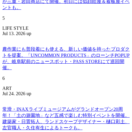
が三重・岩田商店にて開催。初日には似顔絵屋＆看板屋イベ
ントも。
5
LIFE STYLE
Jul 13. 2026 up
農作業にも普段着にも使える、新しい価値を持ったプロダク
トを提案。「UNCOMMON PRODUCTS」のローンチPOPUP
が、岐阜駅前のニュースポット・PASS STOREにて巡回開
催。
6
ART
Jul 24. 2026 up
常滑・INAXライブミュージアムがグランドオープン20周
年！「土の遊園地」など五感で楽しむ特別イベントを開催。
建築家・日置拓人、ランドスケープデザイナー・樋口彩土、
左官職人・久住有生によるトークも。