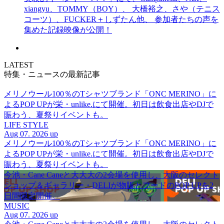
xiangyu、TOMMY（BOY）、 大橋裕之、さや（テニス
コーツ）、FUCKER＋しずたん他、 参加者たちの声を
集めた記録映像が公開！
LATEST
特集・ニュースの最新記事
メリノウール100％のTシャツブランド「ONC MERINO」に
よるPOP UPが栄・unlike.にて開催。初日は飲食出店やDJで
賑わう、夏祭りイベントも。
LIFE STYLE
Aug 07. 2026 up
メリノウール100％のTシャツブランド「ONC MERINO」に
よるPOP UPが栄・unlike.にて開催。初日は飲食出店やDJで
賑わう、夏祭りイベントも。
今池・Cane Caneと大大大の2会場を使用し、大阪のセレクト
ショップ＆ギャラリー・DELIが物販とフードのPOP UPを2
日間限定開催。
MUSIC
Aug 07. 2026 up