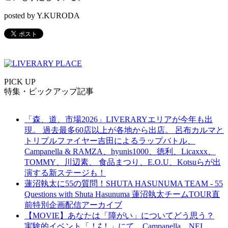
posted by Y.KURODA
PICK UP
特集・ピックアップ記事
「森、道、市場2026」LIVERARYエリアが今年も出
現。 過去最多60店以上が各地から出店。 呂布カルマと
トリプルファイヤー吉田によるラップバトル、
Campanella & RAMZA、hyunis1000、徳利、Licaxxx、
TOMMY、川辺素、 食品まつり、E.O.U、Kotsuらが出
演する新ステージも！
蓮沼執太に55の質問！SHUTA HASUNUMA TEAM - 55
Questions with Shuta Hasunuma 蓮沼執太チームTOUR直
前特別企画配信アーカイブ
【MOVIE】あなたは「障がい」についてどう思う？
実験的イベント「！⇄！」にて、Campanella、NEI、