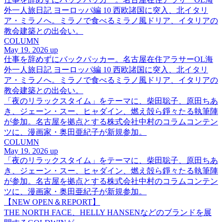
外一人旅日記 ヨーロッパ編 10 西欧諸国に突入、北イタリ
ア・ミラノへ。ミラノで食べるミラノ風ドリア、イタリアの
教会建築との出会い。
COLUMN
May 19. 2026 up
仕事を辞めずにバックパッカー。名古屋在住アラサーOL海
外一人旅日記 ヨーロッパ編 10 西欧諸国に突入、北イタリ
ア・ミラノへ。ミラノで食べるミラノ風ドリア、イタリアの
教会建築との出会い。
「夜のリラックスタイム」をテーマに、柴田聡子、原田ちあ
き、ジェーン・スー、ヒャダイン、燃え殻ら錚々たる執筆陣
が参加。名古屋を拠点とする株式会社中村のコラムコンテン
ツに、漫画家・奥田亜紀子が新規参加。
COLUMN
May 19. 2026 up
「夜のリラックスタイム」をテーマに、柴田聡子、原田ちあ
き、ジェーン・スー、ヒャダイン、燃え殻ら錚々たる執筆陣
が参加。名古屋を拠点とする株式会社中村のコラムコンテン
ツに、漫画家・奥田亜紀子が新規参加。
【NEW OPEN＆REPORT】
THE NORTH FACE、HELLY HANSENなどのブランドを展