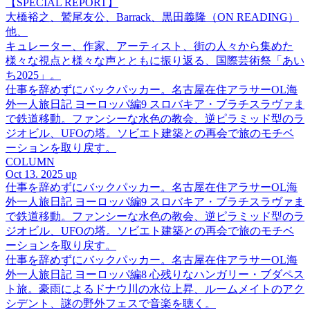
【SPECIAL REPORT】
大橋裕之、鷲尾友公、Barrack、黒田義隆（ON READING）
他、
キュレーター、作家、アーティスト、街の人々から集めた
様々な視点と様々な声とともに振り返る、国際芸術祭「あい
ち2025」。
仕事を辞めずにバックパッカー。名古屋在住アラサーOL海
外一人旅日記 ヨーロッパ編9 スロバキア・ブラチスラヴァま
で鉄道移動。ファンシーな水色の教会、逆ピラミッド型のラ
ジオビル、UFOの塔。ソビエト建築との再会で旅のモチベ
ーションを取り戻す。
COLUMN
Oct 13. 2025 up
仕事を辞めずにバックパッカー。名古屋在住アラサーOL海
外一人旅日記 ヨーロッパ編9 スロバキア・ブラチスラヴァま
で鉄道移動。ファンシーな水色の教会、逆ピラミッド型のラ
ジオビル、UFOの塔。ソビエト建築との再会で旅のモチベ
ーションを取り戻す。
仕事を辞めずにバックパッカー。名古屋在住アラサーOL海
外一人旅日記 ヨーロッパ編8 心残りなハンガリー・ブダペス
ト旅。豪雨によるドナウ川の水位上昇、ルームメイトのアク
シデント、謎の野外フェスで音楽を聴く。