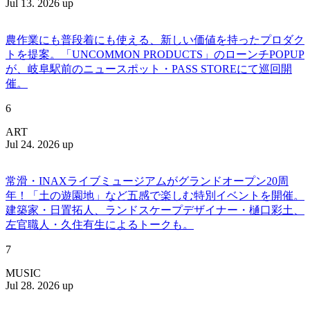
Jul 13. 2026 up
農作業にも普段着にも使える、新しい価値を持ったプロダク
トを提案。「UNCOMMON PRODUCTS」のローンチPOPUP
が、岐阜駅前のニュースポット・PASS STOREにて巡回開
催。
6
ART
Jul 24. 2026 up
常滑・INAXライブミュージアムがグランドオープン20周
年！「土の遊園地」など五感で楽しむ特別イベントを開催。
建築家・日置拓人、ランドスケープデザイナー・樋口彩土、
左官職人・久住有生によるトークも。
7
MUSIC
Jul 28. 2026 up