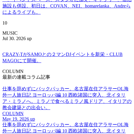
施設も併設。初日は、COVAN、NEI、homarelanka、Andreら
によるライブも。
10
MUSIC
Jul 30. 2026 up
CRAZY-TがSAMOとの２マンDJイベントを新栄・CLUB
MAGOにて開催。
COLUMN
最新の連載コラム記事
仕事を辞めずにバックパッカー。名古屋在住アラサーOL海
外一人旅日記 ヨーロッパ編 10 西欧諸国に突入、北イタリ
ア・ミラノへ。ミラノで食べるミラノ風ドリア、イタリアの
教会建築との出会い。
COLUMN
May 19. 2026 up
仕事を辞めずにバックパッカー。名古屋在住アラサーOL海
外一人旅日記 ヨーロッパ編 10 西欧諸国に突入、北イタリ