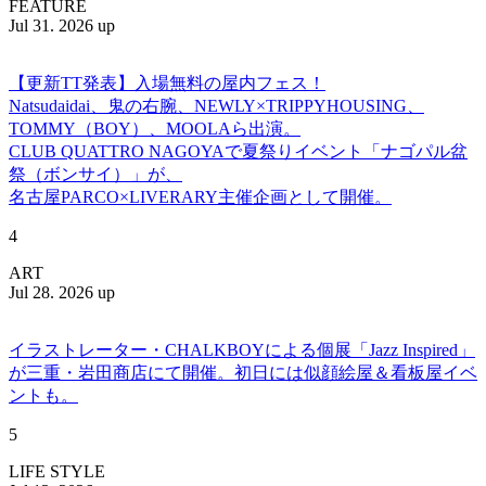
FEATURE
Jul 31. 2026 up
【更新TT発表】入場無料の屋内フェス！
Natsudaidai、鬼の右腕、NEWLY×TRIPPYHOUSING、
TOMMY（BOY）、MOOLAら出演。
CLUB QUATTRO NAGOYAで夏祭りイベント「ナゴパル盆
祭（ボンサイ）」が、
名古屋PARCO×LIVERARY主催企画として開催。
4
ART
Jul 28. 2026 up
イラストレーター・CHALKBOYによる個展「Jazz Inspired」
が三重・岩田商店にて開催。初日には似顔絵屋＆看板屋イベ
ントも。
5
LIFE STYLE