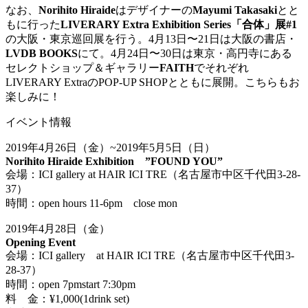
なお、
Norihito Hiraide
はデザイナーの
Mayumi Takasaki
とと
もに行った
LIVERARY Extra Exhibition Series「合体」展#1
の大阪・東京巡回展を行う。4月13日〜21日は大阪の書店・
LVDB BOOKS
にて。4月24日〜30日は東京・高円寺にある
セレクトショップ＆ギャラリー
FAITH
でそれぞれ
LIVERARY ExtraのPOP-UP SHOPとともに展開。こちらもお
楽しみに！
イベント情報
2019年4月26日（金）~2019年5月5日（日）
Norihito Hiraide Exhibition ”FOUND YOU”
会場：ICI gallery at HAIR ICI TRE（名古屋市中区千代田3-28-
37）
時間：open hours 11-6pm close mon
2019年4月28日（金）
Opening Event
会場：ICI gallery at HAIR ICI TRE（名古屋市中区千代田3-
28-37）
時間：open 7pmstart 7:30pm
料 金：¥1,000(1drink set)