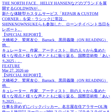
THE NORTH FACE、HELLY HANSENなどのブランドを展
開するGOLDWINが、
新たな体験型カスタムサービス「REPAIR & CUSTOM
CORNER」を栄・ラシックに常設。
SHINKNOWNSUKEらも参加した、ローンチイベント当日を
レポート。
【SPECIAL REPORT】
大橋裕之、鷲尾友公、Barrack、黒田義隆（ON READING）
他、
キュレーター、作家、アーティスト、街の人々から集めた
様々な視点と様々な声とともに振り返る、国際芸術祭「あい
ち2025」。
FEATURE
Mar 27. 2026 up
【SPECIAL REPORT】
大橋裕之、鷲尾友公、Barrack、黒田義隆（ON READING）
他、
キュレーター、作家、アーティスト、街の人々から集めた
様々な視点と様々な声とともに振り返る、国際芸術祭「あい
ち2025」。
仕事を辞めずにバックパッカー。名古屋在住アラサーOL海
外一人旅日記 ヨーロッパ編9 スロバキア・ブラチスラヴァま