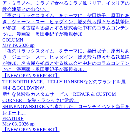
ア・ミラノへ。ミラノで食べるミラノ風ドリア、イタリアの
教会建築との出会い。
「夜のリラックスタイム」をテーマに、柴田聡子、原田ちあ
き、ジェーン・スー、ヒャダイン、燃え殻ら錚々たる執筆陣
が参加。名古屋を拠点とする株式会社中村のコラムコンテン
ツに、漫画家・奥田亜紀子が新規参加。
COLUMN
May 19. 2026 up
「夜のリラックスタイム」をテーマに、柴田聡子、原田ちあ
き、ジェーン・スー、ヒャダイン、燃え殻ら錚々たる執筆陣
が参加。名古屋を拠点とする株式会社中村のコラムコンテン
ツに、漫画家・奥田亜紀子が新規参加。
【NEW OPEN＆REPORT】
THE NORTH FACE、HELLY HANSENなどのブランドを展
開するGOLDWINが、
新たな体験型カスタムサービス「REPAIR & CUSTOM
CORNER」を栄・ラシックに常設。
SHINKNOWNSUKEらも参加した、ローンチイベント当日を
レポート。
FEATURE
May 03. 2026 up
【NEW OPEN＆REPORT】