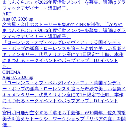
まじんくらぶ」が2026年度活動メンバーを募集。講師はグラ
フィックデザイナー・溝田尚子。
ART
Aug 07. 2026 up
名古屋・金山のストーリーを集めてZINEを制作。「かなや
まじんくらぶ」が2026年度活動メンバーを募集。講師はグラ
フィックデザイナー・溝田尚子。
『ローレンス・オブ・ベルグレイヴィア』：英国インディ
ー・ポップの孤高・ローレンスを追った奇妙で美しい音楽ド
キュメンタリー。伏見ミリオン座にて1日限定で上映。本作
にまつわるトークイベントやポップアップ、DJ イベント
も。
CINEMA
Aug 07. 2026 up
『ローレンス・オブ・ベルグレイヴィア』：英国インディ
ー・ポップの孤高・ローレンスを追った奇妙で美しい音楽ド
キュメンタリー。伏見ミリオン座にて1日限定で上映。本作
にまつわるトークイベントやポップアップ、DJ イベント
も。
宮田明日鹿が主宰する「港まち手芸部」が10周年。佐久間裕
美子を迎えたトークや、ワークショップ「リペアの庭」を開
催。