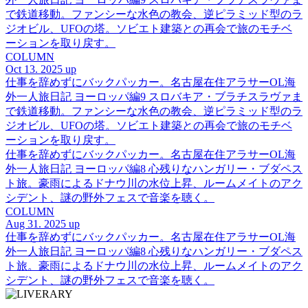
で鉄道移動。ファンシーな水色の教会、逆ピラミッド型のラ
ジオビル、UFOの塔。ソビエト建築との再会で旅のモチベ
ーションを取り戻す。
COLUMN
Oct 13. 2025 up
仕事を辞めずにバックパッカー。名古屋在住アラサーOL海
外一人旅日記 ヨーロッパ編9 スロバキア・ブラチスラヴァま
で鉄道移動。ファンシーな水色の教会、逆ピラミッド型のラ
ジオビル、UFOの塔。ソビエト建築との再会で旅のモチベ
ーションを取り戻す。
仕事を辞めずにバックパッカー。名古屋在住アラサーOL海
外一人旅日記 ヨーロッパ編8 心残りなハンガリー・ブダペス
ト旅。豪雨によるドナウ川の水位上昇、ルームメイトのアク
シデント、謎の野外フェスで音楽を聴く。
COLUMN
Aug 31. 2025 up
仕事を辞めずにバックパッカー。名古屋在住アラサーOL海
外一人旅日記 ヨーロッパ編8 心残りなハンガリー・ブダペス
ト旅。豪雨によるドナウ川の水位上昇、ルームメイトのアク
シデント、謎の野外フェスで音楽を聴く。