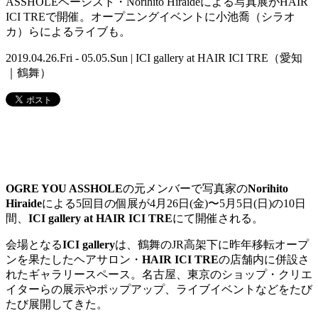
ASSHOLEベーシスト・Norihito Hiraideによる写真展がHAIR
ICI TREで開催。オープニングイベントに小池喬（シラオ
カ）らによるライブも。
2019.04.26.Fri - 05.05.Sun | ICI gallery at HAIR ICI TRE（愛知
｜鶴舞）
OGRE YOU ASSHOLE
の元メンバーで写真家の
Norihito
Hiraide
による5回目の個展が4月26日(金)〜5月5日(日)の10日
間、
ICI gallery at HAIR ICI TRE
にて開催される。
会場となる
ICI gallery
は、鶴舞のJR高架下に昨年移転オープ
ンを果たしたヘアサロン・
HAIR ICI TRE
の店舗内に併設さ
れたギャラリースペース。名古屋、東京のショップ・クリエ
イターらの展示やポップアップ、ライブイベントなどをたび
たび展開してきた。