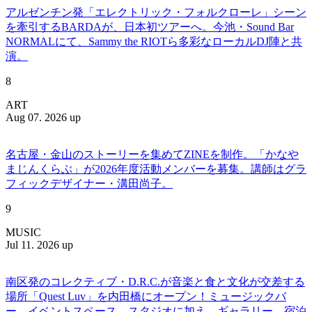
アルゼンチン発「エレクトリック・フォルクローレ」シーン
を牽引するBARDAが、日本初ツアーへ。今池・Sound Bar
NORMALにて、Sammy the RIOTら多彩なローカルDJ陣と共
演。
8
ART
Aug 07. 2026 up
名古屋・金山のストーリーを集めてZINEを制作。「かなや
まじんくらぶ」が2026年度活動メンバーを募集。講師はグラ
フィックデザイナー・溝田尚子。
9
MUSIC
Jul 11. 2026 up
南区発のコレクティブ・D.R.C.が⾳楽と⾷と⽂化が交差する
場所「Quest Luv」を内田橋にオープン！ミュージックバ
ー、イベントスペース、スタジオに加え、ギャラリー、宿泊