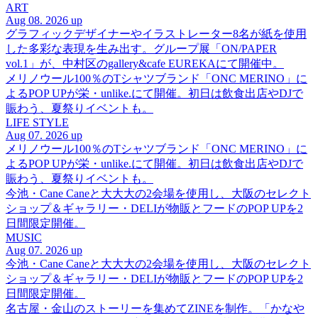
ART
Aug 08. 2026 up
グラフィックデザイナーやイラストレーター8名が紙を使用
した多彩な表現を生み出す。グループ展「ON/PAPER
vol.1」が、中村区のgallery&cafe EUREKAにて開催中。
メリノウール100％のTシャツブランド「ONC MERINO」に
よるPOP UPが栄・unlike.にて開催。初日は飲食出店やDJで
賑わう、夏祭りイベントも。
LIFE STYLE
Aug 07. 2026 up
メリノウール100％のTシャツブランド「ONC MERINO」に
よるPOP UPが栄・unlike.にて開催。初日は飲食出店やDJで
賑わう、夏祭りイベントも。
今池・Cane Caneと大大大の2会場を使用し、大阪のセレクト
ショップ＆ギャラリー・DELIが物販とフードのPOP UPを2
日間限定開催。
MUSIC
Aug 07. 2026 up
今池・Cane Caneと大大大の2会場を使用し、大阪のセレクト
ショップ＆ギャラリー・DELIが物販とフードのPOP UPを2
日間限定開催。
名古屋・金山のストーリーを集めてZINEを制作。「かなや