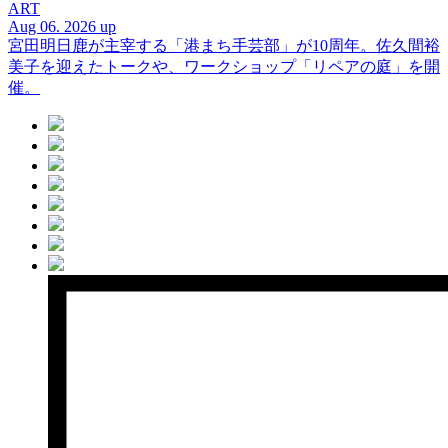
ART
Aug 06. 2026 up
宮田明日鹿が主宰する「港まち手芸部」が10周年。佐久間裕
美子を迎えたトークや、ワークショップ「リペアの庭」を開
催。