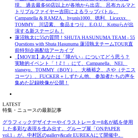
現。 過去最多60店以上が各地から出店。 呂布カルマと
トリプルファイヤー吉田によるラップバトル、
Campanella & RAMZA、hyunis1000、徳利、Licaxxx、
TOMMY、川辺素、 食品まつり、E.O.U、Kotsuらが出
演する新ステージも！
蓮沼執太に55の質問！SHUTA HASUNUMA TEAM - 55
Questions with Shuta Hasunuma 蓮沼執太チームTOUR直
前特別企画配信アーカイブ
【MOVIE】あなたは「障がい」についてどう思う？
実験的イベント「！⇄！」にて、Campanella、NEI、
xiangyu、TOMMY（BOY）、 大橋裕之、さや（テニス
コーツ）、FUCKER＋しずたん他、 参加者たちの声を
集めた記録映像が公開！
LATEST
特集・ニュースの最新記事
グラフィックデザイナーやイラストレーター8名が紙を使用
した多彩な表現を生み出す。グループ展「ON/PAPER
vol.1」が、中村区のgallery&cafe EUREKAにて開催中。