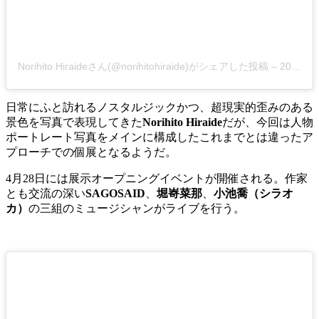
Norihito Hiraideさん(@norihitohiraide)がシェアした投稿
–
2019年 1月月17日午前5時22分PST
日常にふと訪れるノスタルジックかつ、超現実的歪みのある
景色を写真で表現してきた
Norihito Hiraide
だが、今回は人物
ポートレート写真をメインに構成したこれまでとは違ったア
プローチでの個展となるようだ。
4月28日には展示オープニングイベントが開催される。作家
とも交流の深い
SAGOSAID
、
堀㟢菜那
、
小池喬（シラオ
カ）
の三組のミュージシャンがライブを行う。