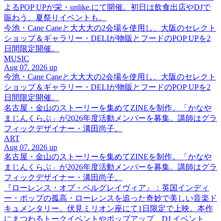
よるPOP UPが栄・unlike.にて開催。初日は飲食出店やDJで
賑わう、夏祭りイベントも。
今池・Cane Caneと大大大の2会場を使用し、大阪のセレクト
ショップ＆ギャラリー・DELIが物販とフードのPOP UPを2
日間限定開催。
MUSIC
Aug 07. 2026 up
今池・Cane Caneと大大大の2会場を使用し、大阪のセレクト
ショップ＆ギャラリー・DELIが物販とフードのPOP UPを2
日間限定開催。
名古屋・金山のストーリーを集めてZINEを制作。「かなや
まじんくらぶ」が2026年度活動メンバーを募集。講師はグラ
フィックデザイナー・溝田尚子。
ART
Aug 07. 2026 up
名古屋・金山のストーリーを集めてZINEを制作。「かなや
まじんくらぶ」が2026年度活動メンバーを募集。講師はグラ
フィックデザイナー・溝田尚子。
『ローレンス・オブ・ベルグレイヴィア』：英国インディ
ー・ポップの孤高・ローレンスを追った奇妙で美しい音楽ド
キュメンタリー。伏見ミリオン座にて1日限定で上映。本作
にまつわるトークイベントやポップアップ、DJ イベント