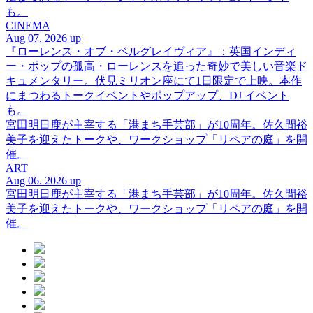
も。
CINEMA
Aug 07. 2026 up
『ローレンス・オブ・ベルグレイヴィア』：英国インディ
ー・ポップの孤高・ローレンスを追った奇妙で美しい音楽ド
キュメンタリー。伏見ミリオン座にて1日限定で上映。本作
にまつわるトークイベントやポップアップ、DJ イベント
も。
宮田明日鹿が主宰する「港まち手芸部」が10周年。佐久間裕
美子を迎えたトークや、ワークショップ「リペアの庭」を開
催。
ART
Aug 06. 2026 up
宮田明日鹿が主宰する「港まち手芸部」が10周年。佐久間裕
美子を迎えたトークや、ワークショップ「リペアの庭」を開
催。