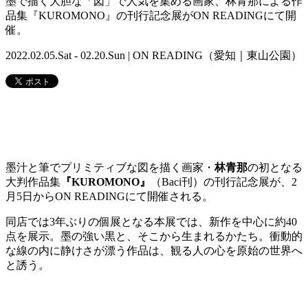
墨で描く大胆な「図」で人気を集める画家、林青那による作
品集『KUROMONO』の刊行記念展がON READINGにて開
催。
2022.02.05.Sat - 02.20.Sun | ON READING（愛知｜東山公園）
墨汁と筆でプリミティブな図を描く画家・
林青那
の初となる
大判作品集
『KUROMONO』
（Baci刊）の刊行記念展が、2
月5日からON READINGにて開催される。
同店では3年ぶりの個展となる本展では、新作を中心に約40
点を展示。墨の強い黒と、そこから生まれるかたち。衝動的
な線の内に静けさが漂う作品は、観る人の心を原始の世界へ
と誘う。