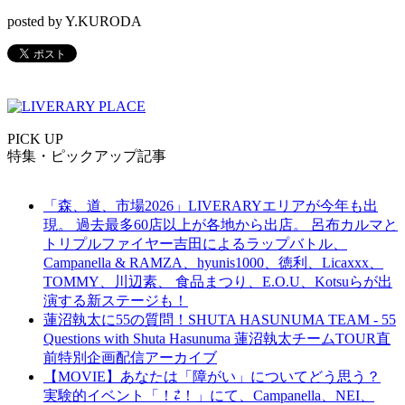
posted by Y.KURODA
PICK UP
特集・ピックアップ記事
「森、道、市場2026」LIVERARYエリアが今年も出
現。 過去最多60店以上が各地から出店。 呂布カルマと
トリプルファイヤー吉田によるラップバトル、
Campanella & RAMZA、hyunis1000、徳利、Licaxxx、
TOMMY、川辺素、 食品まつり、E.O.U、Kotsuらが出
演する新ステージも！
蓮沼執太に55の質問！SHUTA HASUNUMA TEAM - 55
Questions with Shuta Hasunuma 蓮沼執太チームTOUR直
前特別企画配信アーカイブ
【MOVIE】あなたは「障がい」についてどう思う？
実験的イベント「！⇄！」にて、Campanella、NEI、