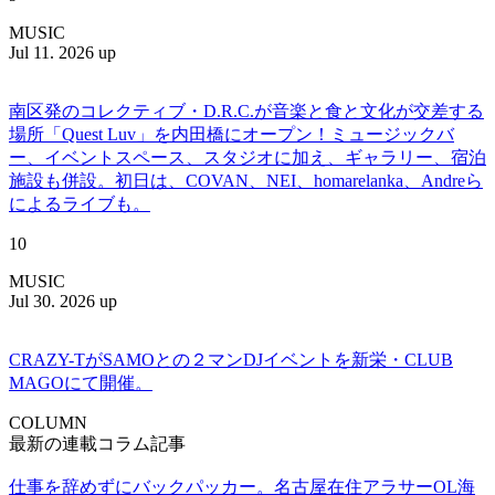
MUSIC
Jul 11. 2026 up
南区発のコレクティブ・D.R.C.が⾳楽と⾷と⽂化が交差する
場所「Quest Luv」を内田橋にオープン！ミュージックバ
ー、イベントスペース、スタジオに加え、ギャラリー、宿泊
施設も併設。初日は、COVAN、NEI、homarelanka、Andreら
によるライブも。
10
MUSIC
Jul 30. 2026 up
CRAZY-TがSAMOとの２マンDJイベントを新栄・CLUB
MAGOにて開催。
COLUMN
最新の連載コラム記事
仕事を辞めずにバックパッカー。名古屋在住アラサーOL海