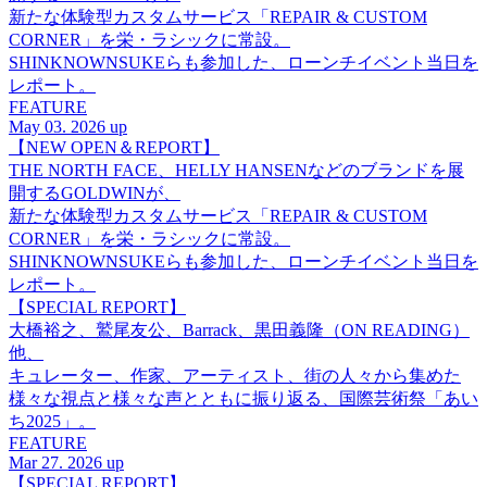
新たな体験型カスタムサービス「REPAIR & CUSTOM
CORNER」を栄・ラシックに常設。
SHINKNOWNSUKEらも参加した、ローンチイベント当日を
レポート。
FEATURE
May 03. 2026 up
【NEW OPEN＆REPORT】
THE NORTH FACE、HELLY HANSENなどのブランドを展
開するGOLDWINが、
新たな体験型カスタムサービス「REPAIR & CUSTOM
CORNER」を栄・ラシックに常設。
SHINKNOWNSUKEらも参加した、ローンチイベント当日を
レポート。
【SPECIAL REPORT】
大橋裕之、鷲尾友公、Barrack、黒田義隆（ON READING）
他、
キュレーター、作家、アーティスト、街の人々から集めた
様々な視点と様々な声とともに振り返る、国際芸術祭「あい
ち2025」。
FEATURE
Mar 27. 2026 up
【SPECIAL REPORT】