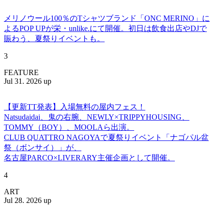
メリノウール100％のTシャツブランド「ONC MERINO」に
よるPOP UPが栄・unlike.にて開催。初日は飲食出店やDJで
賑わう、夏祭りイベントも。
3
FEATURE
Jul 31. 2026 up
【更新TT発表】入場無料の屋内フェス！
Natsudaidai、鬼の右腕、NEWLY×TRIPPYHOUSING、
TOMMY（BOY）、MOOLAら出演。
CLUB QUATTRO NAGOYAで夏祭りイベント「ナゴパル盆
祭（ボンサイ）」が、
名古屋PARCO×LIVERARY主催企画として開催。
4
ART
Jul 28. 2026 up