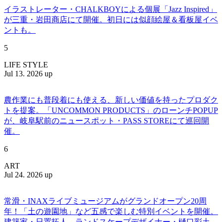
イラストレーター・CHALKBOYによる個展「Jazz Inspired」
が三重・岩田商店にて開催。初日には似顔絵屋＆看板屋イベ
ントも。
5
LIFE STYLE
Jul 13. 2026 up
農作業にも普段着にも使える、新しい価値を持ったプロダク
トを提案。「UNCOMMON PRODUCTS」のローンチPOPUP
が、岐阜駅前のニュースポット・PASS STOREにて巡回開
催。
6
ART
Jul 24. 2026 up
常滑・INAXライブミュージアムがグランドオープン20周
年！「土の遊園地」など五感で楽しむ特別イベントを開催。
建築家・日置拓人、ランドスケープデザイナー・樋口彩土、