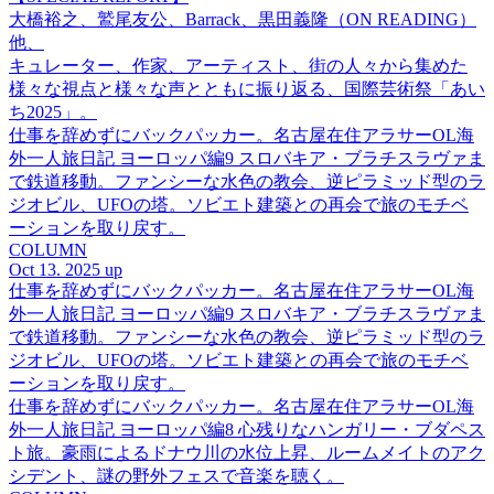
大橋裕之、鷲尾友公、Barrack、黒田義隆（ON READING）
他、
キュレーター、作家、アーティスト、街の人々から集めた
様々な視点と様々な声とともに振り返る、国際芸術祭「あい
ち2025」。
仕事を辞めずにバックパッカー。名古屋在住アラサーOL海
外一人旅日記 ヨーロッパ編9 スロバキア・ブラチスラヴァま
で鉄道移動。ファンシーな水色の教会、逆ピラミッド型のラ
ジオビル、UFOの塔。ソビエト建築との再会で旅のモチベ
ーションを取り戻す。
COLUMN
Oct 13. 2025 up
仕事を辞めずにバックパッカー。名古屋在住アラサーOL海
外一人旅日記 ヨーロッパ編9 スロバキア・ブラチスラヴァま
で鉄道移動。ファンシーな水色の教会、逆ピラミッド型のラ
ジオビル、UFOの塔。ソビエト建築との再会で旅のモチベ
ーションを取り戻す。
仕事を辞めずにバックパッカー。名古屋在住アラサーOL海
外一人旅日記 ヨーロッパ編8 心残りなハンガリー・ブダペス
ト旅。豪雨によるドナウ川の水位上昇、ルームメイトのアク
シデント、謎の野外フェスで音楽を聴く。