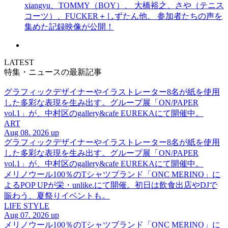
xiangyu、TOMMY（BOY）、 大橋裕之、さや（テニス
コーツ）、FUCKER＋しずたん他、 参加者たちの声を
集めた記録映像が公開！
LATEST
特集・ニュースの最新記事
グラフィックデザイナーやイラストレーター8名が紙を使用
した多彩な表現を生み出す。グループ展「ON/PAPER
vol.1」が、中村区のgallery&cafe EUREKAにて開催中。
ART
Aug 08. 2026 up
グラフィックデザイナーやイラストレーター8名が紙を使用
した多彩な表現を生み出す。グループ展「ON/PAPER
vol.1」が、中村区のgallery&cafe EUREKAにて開催中。
メリノウール100％のTシャツブランド「ONC MERINO」に
よるPOP UPが栄・unlike.にて開催。初日は飲食出店やDJで
賑わう、夏祭りイベントも。
LIFE STYLE
Aug 07. 2026 up
メリノウール100％のTシャツブランド「ONC MERINO」に