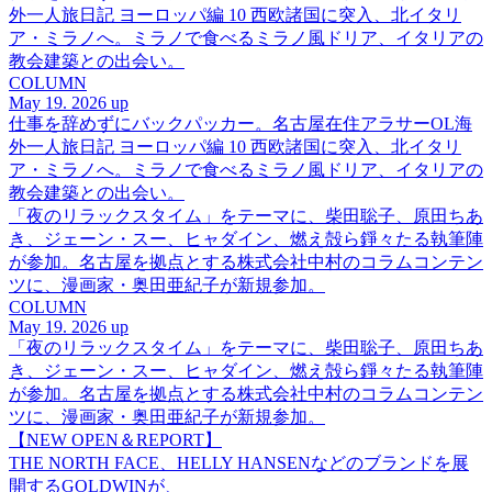
外一人旅日記 ヨーロッパ編 10 西欧諸国に突入、北イタリ
ア・ミラノへ。ミラノで食べるミラノ風ドリア、イタリアの
教会建築との出会い。
COLUMN
May 19. 2026 up
仕事を辞めずにバックパッカー。名古屋在住アラサーOL海
外一人旅日記 ヨーロッパ編 10 西欧諸国に突入、北イタリ
ア・ミラノへ。ミラノで食べるミラノ風ドリア、イタリアの
教会建築との出会い。
「夜のリラックスタイム」をテーマに、柴田聡子、原田ちあ
き、ジェーン・スー、ヒャダイン、燃え殻ら錚々たる執筆陣
が参加。名古屋を拠点とする株式会社中村のコラムコンテン
ツに、漫画家・奥田亜紀子が新規参加。
COLUMN
May 19. 2026 up
「夜のリラックスタイム」をテーマに、柴田聡子、原田ちあ
き、ジェーン・スー、ヒャダイン、燃え殻ら錚々たる執筆陣
が参加。名古屋を拠点とする株式会社中村のコラムコンテン
ツに、漫画家・奥田亜紀子が新規参加。
【NEW OPEN＆REPORT】
THE NORTH FACE、HELLY HANSENなどのブランドを展
開するGOLDWINが、