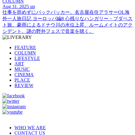
COLUMN
Aug 31. 2025 up
仕事を辞めずにバックパッカー。名古屋在住アラサーOL海
外一人旅日記 ヨーロッパ編8 心残りなハンガリー・ブダペス
ト旅。豪雨によるドナウ川の水位上昇、ルームメイトのアク
シデント、謎の野外フェスで音楽を聴く。
FEATURE
COLUMN
LIFESTYLE
ART
MUSIC
CINEMA
PLACE
REVIEW
WHO WE ARE
CONTACT US