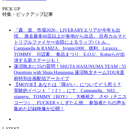
PICK UP
特集・ピックアップ記事
「森、道、市場2026」LIVERARYエリアが今年も出
現。 過去最多60店以上が各地から出店。 呂布カルマと
トリプルファイヤー吉田によるラップバトル、
Campanella & RAMZA、hyunis1000、徳利、Licaxxx、
TOMMY、川辺素、 食品まつり、E.O.U、Kotsuらが出
演する新ステージも！
蓮沼執太に55の質問！SHUTA HASUNUMA TEAM - 55
Questions with Shuta Hasunuma 蓮沼執太チームTOUR直
前特別企画配信アーカイブ
【MOVIE】あなたは「障がい」についてどう思う？
実験的イベント「！⇄！」にて、Campanella、NEI、
xiangyu、TOMMY（BOY）、 大橋裕之、さや（テニス
コーツ）、FUCKER＋しずたん他、 参加者たちの声を
集めた記録映像が公開！
LATEST