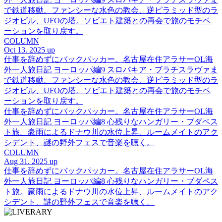
で鉄道移動。ファンシーな水色の教会、逆ピラミッド型のラ
ジオビル、UFOの塔。ソビエト建築との再会で旅のモチベ
ーションを取り戻す。
COLUMN
Oct 13. 2025 up
仕事を辞めずにバックパッカー。名古屋在住アラサーOL海
外一人旅日記 ヨーロッパ編9 スロバキア・ブラチスラヴァま
で鉄道移動。ファンシーな水色の教会、逆ピラミッド型のラ
ジオビル、UFOの塔。ソビエト建築との再会で旅のモチベ
ーションを取り戻す。
仕事を辞めずにバックパッカー。名古屋在住アラサーOL海
外一人旅日記 ヨーロッパ編8 心残りなハンガリー・ブダペス
ト旅。豪雨によるドナウ川の水位上昇、ルームメイトのアク
シデント、謎の野外フェスで音楽を聴く。
COLUMN
Aug 31. 2025 up
仕事を辞めずにバックパッカー。名古屋在住アラサーOL海
外一人旅日記 ヨーロッパ編8 心残りなハンガリー・ブダペス
ト旅。豪雨によるドナウ川の水位上昇、ルームメイトのアク
シデント、謎の野外フェスで音楽を聴く。