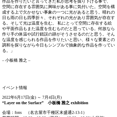
作品を作りたいと言ってきた私が思考を掘り下げる事で、
空間に存在する雰囲気に興味がある事に気付いた。空間を構
成する上で欠かせない事象の一つに光があると思う。晴れの
日も雨の日も四季折々、それぞれの光があり雰囲気が存在す
る。そして光は温度を生む。 私にとって空間に存在する絵
や平面作品もまた温度を生むものだと思っている。何故なら
作り手の体温や試行錯誤の跡がそうさせるのだと思う。そん
な温度を感じられる作品を作りたいと思い、様々な要素との
調和を探りながら今日もシンプルで抽象的な作品を作ってい
る。」
– 小板橋 雅之 –
イベント情報
2022年6月17日(金) ～ 7月4日(月)
“Layer on the Surface” 小板橋 雅之 exhibition
会場：fons （名古屋市千種区末盛通2-13-1）