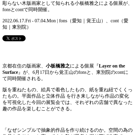
彫らない木版画家として知られる小板橋雅之による個展が、
fonsとcontで同時開催。
2022.06.17.Fri - 07.04.Mon | fons（愛知｜覚王山）、cont（愛
知｜東別院）
京都在住の版画家、
小板橋雅之
による個展『
Layer on the
Surface
』が、6月17日から覚王山のfonsと、東別院のcontに
て同時開催される。
版を重ねたもの、絵具で着色したもの、紙を重ね紐でくくっ
たもの。平面作品と立体作品 を行き来しながら作品の変化
を可視化した今回の展覧会では、それぞれの店舗で異なった
趣の作品を楽しむことができる。
「なぜシンプルで抽象的作品を作り続けるのか。空間の為の