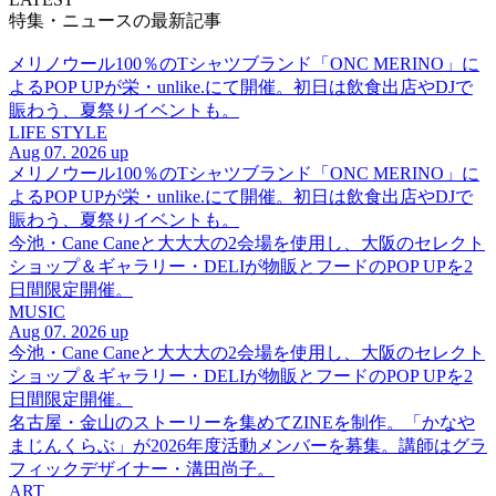
特集・ニュースの最新記事
メリノウール100％のTシャツブランド「ONC MERINO」に
よるPOP UPが栄・unlike.にて開催。初日は飲食出店やDJで
賑わう、夏祭りイベントも。
LIFE STYLE
Aug 07. 2026 up
メリノウール100％のTシャツブランド「ONC MERINO」に
よるPOP UPが栄・unlike.にて開催。初日は飲食出店やDJで
賑わう、夏祭りイベントも。
今池・Cane Caneと大大大の2会場を使用し、大阪のセレクト
ショップ＆ギャラリー・DELIが物販とフードのPOP UPを2
日間限定開催。
MUSIC
Aug 07. 2026 up
今池・Cane Caneと大大大の2会場を使用し、大阪のセレクト
ショップ＆ギャラリー・DELIが物販とフードのPOP UPを2
日間限定開催。
名古屋・金山のストーリーを集めてZINEを制作。「かなや
まじんくらぶ」が2026年度活動メンバーを募集。講師はグラ
フィックデザイナー・溝田尚子。
ART