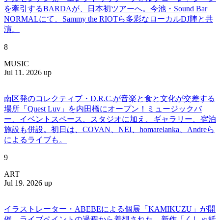
を牽引するBARDAが、日本初ツアーへ。今池・Sound Bar
NORMALにて、Sammy the RIOTら多彩なローカルDJ陣と共
演。
8
MUSIC
Jul 11. 2026 up
南区発のコレクティブ・D.R.C.が⾳楽と⾷と⽂化が交差する
場所「Quest Luv」を内田橋にオープン！ミュージックバ
ー、イベントスペース、スタジオに加え、ギャラリー、宿泊
施設も併設。初日は、COVAN、NEI、homarelanka、Andreら
によるライブも。
9
ART
Jul 19. 2026 up
イラストレーター・ABEBEによる個展「KAMIKUZU」が開
催。ライブペイントの過程から着想された、新作「くしゃ紙