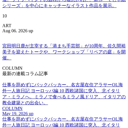
シリーズ」を中心にキャッチーなイラスト作品を展示。
10
ART
Aug 06. 2026 up
宮田明日鹿が主宰する「港まち手芸部」が10周年。佐久間裕
美子を迎えたトークや、ワークショップ「リペアの庭」を開
催。
COLUMN
最新の連載コラム記事
仕事を辞めずにバックパッカー。名古屋在住アラサーOL海
外一人旅日記 ヨーロッパ編 10 西欧諸国に突入、北イタリ
ア・ミラノへ。ミラノで食べるミラノ風ドリア、イタリアの
教会建築との出会い。
COLUMN
May 19. 2026 up
仕事を辞めずにバックパッカー。名古屋在住アラサーOL海
外一人旅日記 ヨーロッパ編 10 西欧諸国に突入、北イタリ