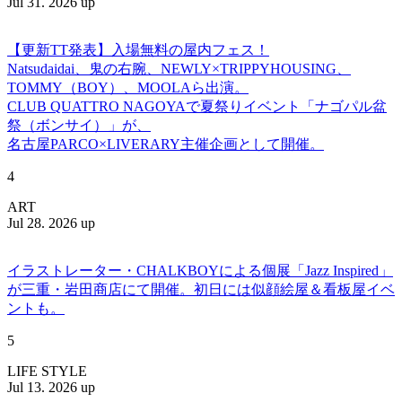
Jul 31. 2026 up
【更新TT発表】入場無料の屋内フェス！
Natsudaidai、鬼の右腕、NEWLY×TRIPPYHOUSING、
TOMMY（BOY）、MOOLAら出演。
CLUB QUATTRO NAGOYAで夏祭りイベント「ナゴパル盆
祭（ボンサイ）」が、
名古屋PARCO×LIVERARY主催企画として開催。
4
ART
Jul 28. 2026 up
イラストレーター・CHALKBOYによる個展「Jazz Inspired」
が三重・岩田商店にて開催。初日には似顔絵屋＆看板屋イベ
ントも。
5
LIFE STYLE
Jul 13. 2026 up