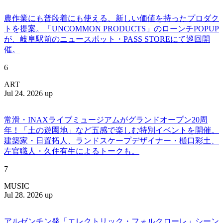
農作業にも普段着にも使える、新しい価値を持ったプロダク
トを提案。「UNCOMMON PRODUCTS」のローンチPOPUP
が、岐阜駅前のニュースポット・PASS STOREにて巡回開
催。
6
ART
Jul 24. 2026 up
常滑・INAXライブミュージアムがグランドオープン20周
年！「土の遊園地」など五感で楽しむ特別イベントを開催。
建築家・日置拓人、ランドスケープデザイナー・樋口彩土、
左官職人・久住有生によるトークも。
7
MUSIC
Jul 28. 2026 up
アルゼンチン発「エレクトリック・フォルクローレ」シーン