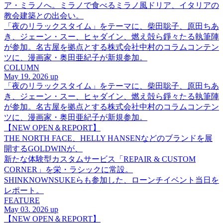
ア・ミラノへ。ミラノで食べるミラノ風ドリア、イタリアの
教会建築との出会い。
「夜のリラックスタイム」をテーマに、柴田聡子、原田ちあ
き、ジェーン・スー、ヒャダイン、燃え殻ら錚々たる執筆陣
が参加。名古屋を拠点とする株式会社中村のコラムコンテン
ツに、漫画家・奥田亜紀子が新規参加。
COLUMN
May 19. 2026 up
「夜のリラックスタイム」をテーマに、柴田聡子、原田ちあ
き、ジェーン・スー、ヒャダイン、燃え殻ら錚々たる執筆陣
が参加。名古屋を拠点とする株式会社中村のコラムコンテン
ツに、漫画家・奥田亜紀子が新規参加。
【NEW OPEN＆REPORT】
THE NORTH FACE、HELLY HANSENなどのブランドを展
開するGOLDWINが、
新たな体験型カスタムサービス「REPAIR & CUSTOM
CORNER」を栄・ラシックに常設。
SHINKNOWNSUKEらも参加した、ローンチイベント当日を
レポート。
FEATURE
May 03. 2026 up
【NEW OPEN＆REPORT】