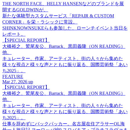
THE NORTH FACE、HELLY HANSENなどのブランドを展
開するGOLDWINが、
新たな体験型カスタムサービス「REPAIR & CUSTOM
CORNER」を栄・ラシックに常設。
SHINKNOWNSUKEらも参加した、ローンチイベント当日を
レポート。
【SPECIAL REPORT】
大橋裕之、鷲尾友公、Barrack、黒田義隆（ON READING）
他、
キュレーター、作家、アーティスト、街の人々から集めた
様々な視点と様々な声とともに振り返る、国際芸術祭「あい
ち2025」。
FEATURE
Mar 27. 2026 up
【SPECIAL REPORT】
大橋裕之、鷲尾友公、Barrack、黒田義隆（ON READING）
他、
キュレーター、作家、アーティスト、街の人々から集めた
様々な視点と様々な声とともに振り返る、国際芸術祭「あい
ち2025」。
仕事を辞めずにバックパッカー。名古屋在住アラサーOL海
外一人旅日記 ヨーロッパ編9 スロバキア・ブラチスラヴァま