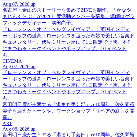
Aug 07. 2026 up
名古屋・金山のストーリーを集めてZINEを制作。「かなや
まじんくらぶ」が2026年度活動メンバーを募集。講師はグラ
フィックデザイナー・溝田尚子。
『ローレンス・オブ・ベルグレイヴィア』：英国インディ
ー・ポップの孤高・ローレンスを追った奇妙で美しい音楽ド
キュメンタリー。伏見ミリオン座にて1日限定で上映。本作
にまつわるトークイベントやポップアップ、DJ イベント
も。
CINEMA
Aug 07. 2026 up
『ローレンス・オブ・ベルグレイヴィア』：英国インディ
ー・ポップの孤高・ローレンスを追った奇妙で美しい音楽ド
キュメンタリー。伏見ミリオン座にて1日限定で上映。本作
にまつわるトークイベントやポップアップ、DJ イベント
も。
宮田明日鹿が主宰する「港まち手芸部」が10周年。佐久間裕
美子を迎えたトークや、ワークショップ「リペアの庭」を開
催。
ART
Aug 06. 2026 up
宮田明日鹿が主宰する「港まち手芸部」が10周年。佐久間裕