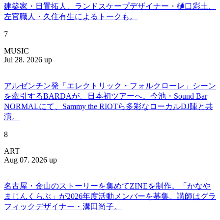
建築家・日置拓人、ランドスケープデザイナー・樋口彩土、
左官職人・久住有生によるトークも。
7
MUSIC
Jul 28. 2026 up
アルゼンチン発「エレクトリック・フォルクローレ」シーン
を牽引するBARDAが、日本初ツアーへ。今池・Sound Bar
NORMALにて、Sammy the RIOTら多彩なローカルDJ陣と共
演。
8
ART
Aug 07. 2026 up
名古屋・金山のストーリーを集めてZINEを制作。「かなや
まじんくらぶ」が2026年度活動メンバーを募集。講師はグラ
フィックデザイナー・溝田尚子。