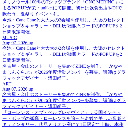
メリノウール100％のTシャツブランド「ONC MERINO」に
よるPOP UPが栄・unlike.にて開催。初日は飲食出店やDJで
賑わう、夏祭りイベントも。
今池・Cane Caneと大大大の2会場を使用し、大阪のセレクト
ショップ＆ギャラリー・DELIが物販とフードのPOP UPを2
日間限定開催。
MUSIC
Aug 07. 2026 up
今池・Cane Caneと大大大の2会場を使用し、大阪のセレクト
ショップ＆ギャラリー・DELIが物販とフードのPOP UPを2
日間限定開催。
名古屋・金山のストーリーを集めてZINEを制作。「かなや
まじんくらぶ」が2026年度活動メンバーを募集。講師はグラ
フィックデザイナー・溝田尚子。
ART
Aug 07. 2026 up
名古屋・金山のストーリーを集めてZINEを制作。「かなや
まじんくらぶ」が2026年度活動メンバーを募集。講師はグラ
フィックデザイナー・溝田尚子。
『ローレンス・オブ・ベルグレイヴィア』：英国インディ
ー・ポップの孤高・ローレンスを追った奇妙で美しい音楽ド
キュメンタリー。伏見ミリオン座にて1日限定で上映。本作