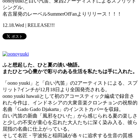
oonoyuukiと白い汽笛、東西2アーティストによるスプリット
シングル、
名古屋発のレーベルSummerOfFanよりリリース！！！
12.18.Wed | RELEASE!!!
ふと想起した、ひと夏の淡い物語。
またひとつ心豊かで彩りのある生活を私たちは手に入れた。
「oono yuuki」と「白い汽笛」の2アーティストによる、スプ
リット7インチが12月18日より全国発売される。
oono yuuki hawaiiとして初のアコースティック編成で録音さ
れた今作は、インドネシアの大衆音楽クロンチョンの祝祭的
名曲「Gado Gado Djakarta」のインストカバーを収録。
白い汽笛の新曲「風邪をひいた」から感じられる夏の楽しさ
と少しの不安が童心を忘れた大人たちに深く染み入る、彼ら
屈指の名曲に仕上がっている。
そして名匠・宇波拓と稲田誠が各々に追求する生音の質感