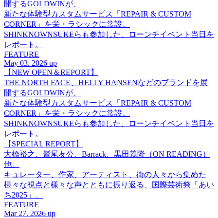
開するGOLDWINが、
新たな体験型カスタムサービス「REPAIR & CUSTOM
CORNER」を栄・ラシックに常設。
SHINKNOWNSUKEらも参加した、ローンチイベント当日を
レポート。
FEATURE
May 03. 2026 up
【NEW OPEN＆REPORT】
THE NORTH FACE、HELLY HANSENなどのブランドを展
開するGOLDWINが、
新たな体験型カスタムサービス「REPAIR & CUSTOM
CORNER」を栄・ラシックに常設。
SHINKNOWNSUKEらも参加した、ローンチイベント当日を
レポート。
【SPECIAL REPORT】
大橋裕之、鷲尾友公、Barrack、黒田義隆（ON READING）
他、
キュレーター、作家、アーティスト、街の人々から集めた
様々な視点と様々な声とともに振り返る、国際芸術祭「あい
ち2025」。
FEATURE
Mar 27. 2026 up