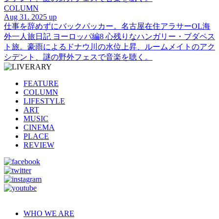
COLUMN
Aug 31. 2025 up
仕事を辞めずにバックパッカー。名古屋在住アラサーOL海
外一人旅日記 ヨーロッパ編8 心残りなハンガリー・ブダペス
ト旅。豪雨によるドナウ川の水位上昇、ルームメイトのアク
シデント、謎の野外フェスで音楽を聴く。
FEATURE
COLUMN
LIFESTYLE
ART
MUSIC
CINEMA
PLACE
REVIEW
WHO WE ARE