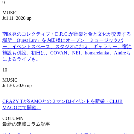
9
MUSIC
Jul 11. 2026 up
南区発のコレクティブ・D.R.C.が⾳楽と⾷と⽂化が交差する
場所「Quest Luv」を内田橋にオープン！ミュージックバ
ー、イベントスペース、スタジオに加え、ギャラリー、宿泊
施設も併設。初日は、COVAN、NEI、homarelanka、Andreら
によるライブも。
10
MUSIC
Jul 30. 2026 up
CRAZY-TがSAMOとの２マンDJイベントを新栄・CLUB
MAGOにて開催。
COLUMN
最新の連載コラム記事