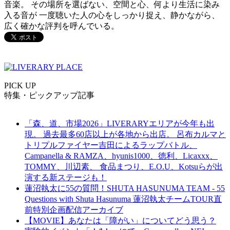
音楽。 その場所を選ばない、空間と心、何より生活に染み
入る音が 一度聴いた人の心をしっかり捉え、静かながら、
広く確かな評判を呼んでいる。
PICK UP
特集・ピックアップ記事
「森、道、市場2026」LIVERARYエリアが今年も出
現。 過去最多60店以上が各地から出店。 呂布カルマと
トリプルファイヤー吉田によるラップバトル、
Campanella & RAMZA、hyunis1000、徳利、Licaxxx、
TOMMY、川辺素、 食品まつり、E.O.U、Kotsuらが出
演する新ステージも！
蓮沼執太に55の質問！SHUTA HASUNUMA TEAM - 55
Questions with Shuta Hasunuma 蓮沼執太チームTOUR直
前特別企画配信アーカイブ
【MOVIE】あなたは「障がい」についてどう思う？