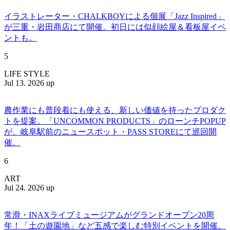
イラストレーター・CHALKBOYによる個展「Jazz Inspired」
が三重・岩田商店にて開催。初日には似顔絵屋＆看板屋イベ
ントも。
5
LIFE STYLE
Jul 13. 2026 up
農作業にも普段着にも使える、新しい価値を持ったプロダク
トを提案。「UNCOMMON PRODUCTS」のローンチPOPUP
が、岐阜駅前のニュースポット・PASS STOREにて巡回開
催。
6
ART
Jul 24. 2026 up
常滑・INAXライブミュージアムがグランドオープン20周
年！「土の遊園地」など五感で楽しむ特別イベントを開催。