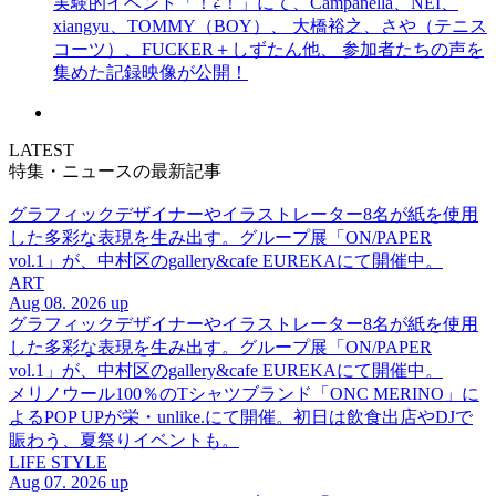
実験的イベント「！⇄！」にて、Campanella、NEI、
xiangyu、TOMMY（BOY）、 大橋裕之、さや（テニス
コーツ）、FUCKER＋しずたん他、 参加者たちの声を
集めた記録映像が公開！
LATEST
特集・ニュースの最新記事
グラフィックデザイナーやイラストレーター8名が紙を使用
した多彩な表現を生み出す。グループ展「ON/PAPER
vol.1」が、中村区のgallery&cafe EUREKAにて開催中。
ART
Aug 08. 2026 up
グラフィックデザイナーやイラストレーター8名が紙を使用
した多彩な表現を生み出す。グループ展「ON/PAPER
vol.1」が、中村区のgallery&cafe EUREKAにて開催中。
メリノウール100％のTシャツブランド「ONC MERINO」に
よるPOP UPが栄・unlike.にて開催。初日は飲食出店やDJで
賑わう、夏祭りイベントも。
LIFE STYLE
Aug 07. 2026 up