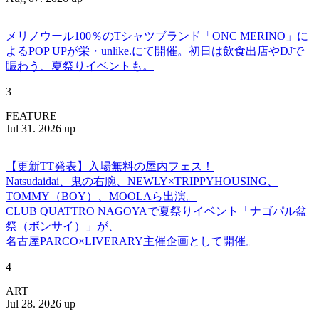
メリノウール100％のTシャツブランド「ONC MERINO」に
よるPOP UPが栄・unlike.にて開催。初日は飲食出店やDJで
賑わう、夏祭りイベントも。
3
FEATURE
Jul 31. 2026 up
【更新TT発表】入場無料の屋内フェス！
Natsudaidai、鬼の右腕、NEWLY×TRIPPYHOUSING、
TOMMY（BOY）、MOOLAら出演。
CLUB QUATTRO NAGOYAで夏祭りイベント「ナゴパル盆
祭（ボンサイ）」が、
名古屋PARCO×LIVERARY主催企画として開催。
4
ART
Jul 28. 2026 up