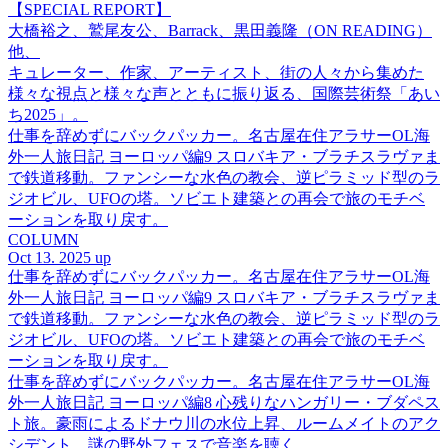
【SPECIAL REPORT】
大橋裕之、鷲尾友公、Barrack、黒田義隆（ON READING）
他、
キュレーター、作家、アーティスト、街の人々から集めた
様々な視点と様々な声とともに振り返る、国際芸術祭「あい
ち2025」。
仕事を辞めずにバックパッカー。名古屋在住アラサーOL海
外一人旅日記 ヨーロッパ編9 スロバキア・ブラチスラヴァま
で鉄道移動。ファンシーな水色の教会、逆ピラミッド型のラ
ジオビル、UFOの塔。ソビエト建築との再会で旅のモチベ
ーションを取り戻す。
COLUMN
Oct 13. 2025 up
仕事を辞めずにバックパッカー。名古屋在住アラサーOL海
外一人旅日記 ヨーロッパ編9 スロバキア・ブラチスラヴァま
で鉄道移動。ファンシーな水色の教会、逆ピラミッド型のラ
ジオビル、UFOの塔。ソビエト建築との再会で旅のモチベ
ーションを取り戻す。
仕事を辞めずにバックパッカー。名古屋在住アラサーOL海
外一人旅日記 ヨーロッパ編8 心残りなハンガリー・ブダペス
ト旅。豪雨によるドナウ川の水位上昇、ルームメイトのアク
シデント、謎の野外フェスで音楽を聴く。