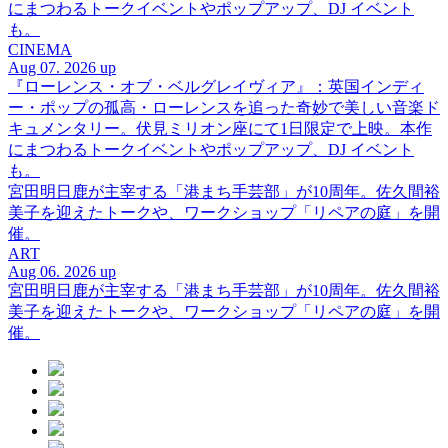
にまつわるトークイベントやポップアップ、DJ イベント
も。
CINEMA
Aug 07. 2026 up
『ローレンス・オブ・ベルグレイヴィア』：英国インディ
ー・ポップの孤高・ローレンスを追った奇妙で美しい音楽ド
キュメンタリー。伏見ミリオン座にて1日限定で上映。本作
にまつわるトークイベントやポップアップ、DJ イベント
も。
宮田明日鹿が主宰する「港まち手芸部」が10周年。佐久間裕
美子を迎えたトークや、ワークショップ「リペアの庭」を開
催。
ART
Aug 06. 2026 up
宮田明日鹿が主宰する「港まち手芸部」が10周年。佐久間裕
美子を迎えたトークや、ワークショップ「リペアの庭」を開
催。