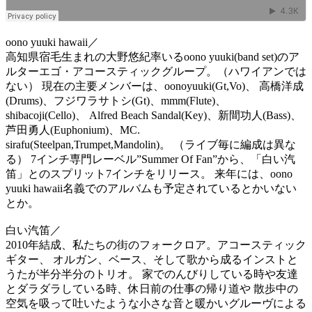
oono yuuki hawaii／
高知県宿毛生まれの大野悠紀率いるoono yuuki(band set)のア
ルターエゴ・アコースティックグループ。（ハワイアンでは
ない） 現在の主要メンバーは、oonoyuuki(Gt,Vo)、 高橋洋成
(Drums)、フジワラサトシ(Gt)、mmm(Flute)、
shibacoji(Cello)、 Alfred Beach Sandal(Key)、新間功人(Bass)、
芦田勇人(Euphonium)、MC.
sirafu(Steelpan,Trumpet,Mandolin)。 （ライブ毎に編成は異な
る） 7インチ専門レーベル”Summer Of Fan”から、「白い汽
笛」とのスプリット7インチをリリース。 来年には、oono
yuuki hawaii名義でのアルバムも予定されているとかいない
とか。
白い汽笛／
2010年結成、私たちの街のフォークロア。アコースティック
ギター、 オルガン、ベース、そして歌から成るインストと
うたが半分半分のトリオ。 家でのんびりしている時や友達
とダラダラしている時、休日前の仕事の帰り道や 散歩中の
空気を吸って吐いたような小さな音と暖かいグルーヴによる