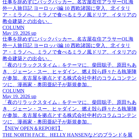
仕事を辞めずにバックパッカー。名古屋在住アラサーOL海
外一人旅日記 ヨーロッパ編 10 西欧諸国に突入、北イタリ
ア・ミラノへ。ミラノで食べるミラノ風ドリア、イタリアの
教会建築との出会い。
COLUMN
May 19. 2026 up
仕事を辞めずにバックパッカー。名古屋在住アラサーOL海
外一人旅日記 ヨーロッパ編 10 西欧諸国に突入、北イタリ
ア・ミラノへ。ミラノで食べるミラノ風ドリア、イタリアの
教会建築との出会い。
「夜のリラックスタイム」をテーマに、柴田聡子、原田ちあ
き、ジェーン・スー、ヒャダイン、燃え殻ら錚々たる執筆陣
が参加。名古屋を拠点とする株式会社中村のコラムコンテン
ツに、漫画家・奥田亜紀子が新規参加。
COLUMN
May 19. 2026 up
「夜のリラックスタイム」をテーマに、柴田聡子、原田ちあ
き、ジェーン・スー、ヒャダイン、燃え殻ら錚々たる執筆陣
が参加。名古屋を拠点とする株式会社中村のコラムコンテン
ツに、漫画家・奥田亜紀子が新規参加。
【NEW OPEN＆REPORT】
THE NORTH FACE、HELLY HANSENなどのブランドを展