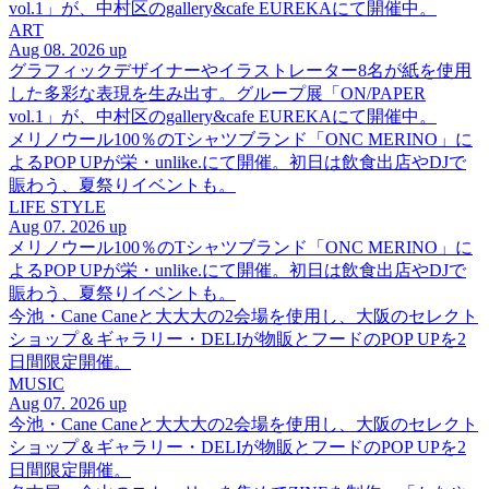
vol.1」が、中村区のgallery&cafe EUREKAにて開催中。
ART
Aug 08. 2026 up
グラフィックデザイナーやイラストレーター8名が紙を使用
した多彩な表現を生み出す。グループ展「ON/PAPER
vol.1」が、中村区のgallery&cafe EUREKAにて開催中。
メリノウール100％のTシャツブランド「ONC MERINO」に
よるPOP UPが栄・unlike.にて開催。初日は飲食出店やDJで
賑わう、夏祭りイベントも。
LIFE STYLE
Aug 07. 2026 up
メリノウール100％のTシャツブランド「ONC MERINO」に
よるPOP UPが栄・unlike.にて開催。初日は飲食出店やDJで
賑わう、夏祭りイベントも。
今池・Cane Caneと大大大の2会場を使用し、大阪のセレクト
ショップ＆ギャラリー・DELIが物販とフードのPOP UPを2
日間限定開催。
MUSIC
Aug 07. 2026 up
今池・Cane Caneと大大大の2会場を使用し、大阪のセレクト
ショップ＆ギャラリー・DELIが物販とフードのPOP UPを2
日間限定開催。