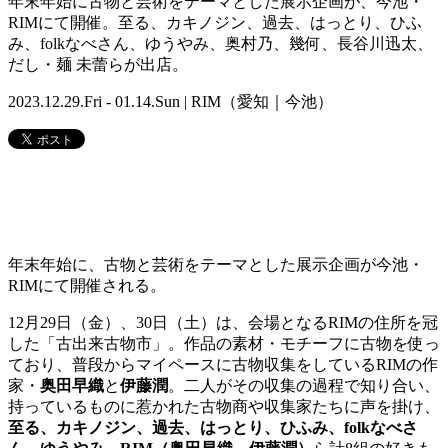
年末年始に古物と芸術をテーマとした展示企画が、今池・
RIMにて開催。至る、カキノジン、過去、はっとり、ひふ
み、folkなべさん、ゆうやみ、奥村乃、幾何、長谷川迅太、
だし・麺 未蕾らが出店。
2023.12.29.Fri - 01.14.Sun | RIM（愛知｜今池）
年末年始に、古物と芸術をテーマとした展示企画が今池・
RIMにて開催される。
12月29日（金）、30日（土）は、会場となるRIMの住所を冠
した「古出来古物市」。作品の素材・モチーフに古物を使っ
ており、普段からマイペースに古物収集をしているRIMの作
家・
奥田早織
と
伊藤潤
。二人がその収集の過程で知り合い、
持っているものに惹かれた古物商や収集家たちに声を掛け、
至る、カキノジン、過去、はっとり、ひふみ、folkなべさ