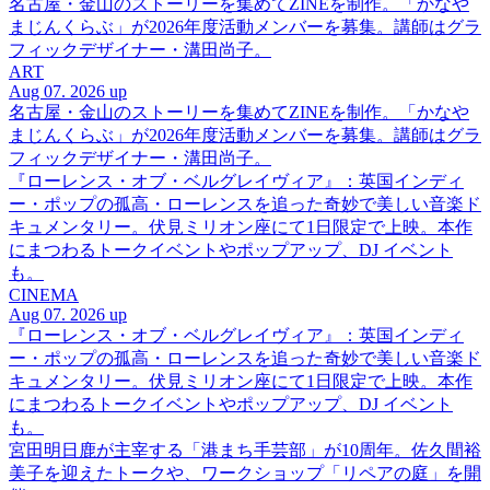
名古屋・金山のストーリーを集めてZINEを制作。「かなや
まじんくらぶ」が2026年度活動メンバーを募集。講師はグラ
フィックデザイナー・溝田尚子。
ART
Aug 07. 2026 up
名古屋・金山のストーリーを集めてZINEを制作。「かなや
まじんくらぶ」が2026年度活動メンバーを募集。講師はグラ
フィックデザイナー・溝田尚子。
『ローレンス・オブ・ベルグレイヴィア』：英国インディ
ー・ポップの孤高・ローレンスを追った奇妙で美しい音楽ド
キュメンタリー。伏見ミリオン座にて1日限定で上映。本作
にまつわるトークイベントやポップアップ、DJ イベント
も。
CINEMA
Aug 07. 2026 up
『ローレンス・オブ・ベルグレイヴィア』：英国インディ
ー・ポップの孤高・ローレンスを追った奇妙で美しい音楽ド
キュメンタリー。伏見ミリオン座にて1日限定で上映。本作
にまつわるトークイベントやポップアップ、DJ イベント
も。
宮田明日鹿が主宰する「港まち手芸部」が10周年。佐久間裕
美子を迎えたトークや、ワークショップ「リペアの庭」を開