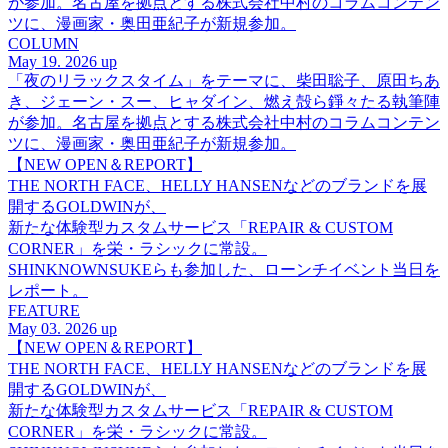
が参加。名古屋を拠点とする株式会社中村のコラムコンテン
ツに、漫画家・奥田亜紀子が新規参加。
COLUMN
May 19. 2026 up
「夜のリラックスタイム」をテーマに、柴田聡子、原田ちあ
き、ジェーン・スー、ヒャダイン、燃え殻ら錚々たる執筆陣
が参加。名古屋を拠点とする株式会社中村のコラムコンテン
ツに、漫画家・奥田亜紀子が新規参加。
【NEW OPEN＆REPORT】
THE NORTH FACE、HELLY HANSENなどのブランドを展
開するGOLDWINが、
新たな体験型カスタムサービス「REPAIR & CUSTOM
CORNER」を栄・ラシックに常設。
SHINKNOWNSUKEらも参加した、ローンチイベント当日を
レポート。
FEATURE
May 03. 2026 up
【NEW OPEN＆REPORT】
THE NORTH FACE、HELLY HANSENなどのブランドを展
開するGOLDWINが、
新たな体験型カスタムサービス「REPAIR & CUSTOM
CORNER」を栄・ラシックに常設。