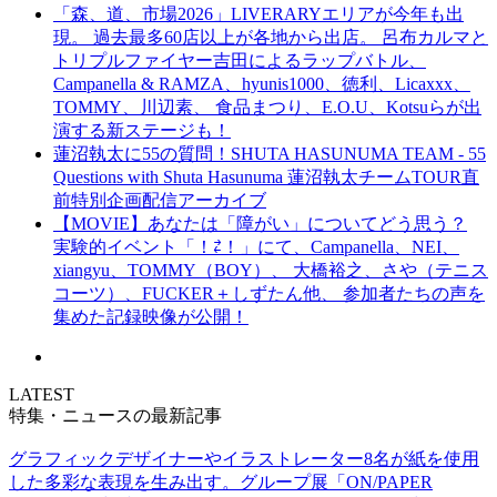
「森、道、市場2026」LIVERARYエリアが今年も出
現。 過去最多60店以上が各地から出店。 呂布カルマと
トリプルファイヤー吉田によるラップバトル、
Campanella & RAMZA、hyunis1000、徳利、Licaxxx、
TOMMY、川辺素、 食品まつり、E.O.U、Kotsuらが出
演する新ステージも！
蓮沼執太に55の質問！SHUTA HASUNUMA TEAM - 55
Questions with Shuta Hasunuma 蓮沼執太チームTOUR直
前特別企画配信アーカイブ
【MOVIE】あなたは「障がい」についてどう思う？
実験的イベント「！⇄！」にて、Campanella、NEI、
xiangyu、TOMMY（BOY）、 大橋裕之、さや（テニス
コーツ）、FUCKER＋しずたん他、 参加者たちの声を
集めた記録映像が公開！
LATEST
特集・ニュースの最新記事
グラフィックデザイナーやイラストレーター8名が紙を使用
した多彩な表現を生み出す。グループ展「ON/PAPER