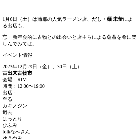
1月6日（土）は蒲郡の人気ラーメン店、
だし・麺 未蕾
によ
る出店も。
忘・新年会的に古物との出会いと店主らによる蘊蓄を肴に楽
しんでみては。
イベント情報
2023年12月29日（金）、30日（土）
古出来古物市
会場：RIM
時間：12:00〜19:00
出店：
至る
カキノジン
過去
はっとり
ひふみ
folkなべさん
ゆうやみ