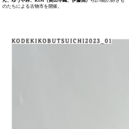
ん、ゆうやみ、RIM（奥田早織、伊藤潤）
ら計8組の好きも
のたちによる古物市を開催。