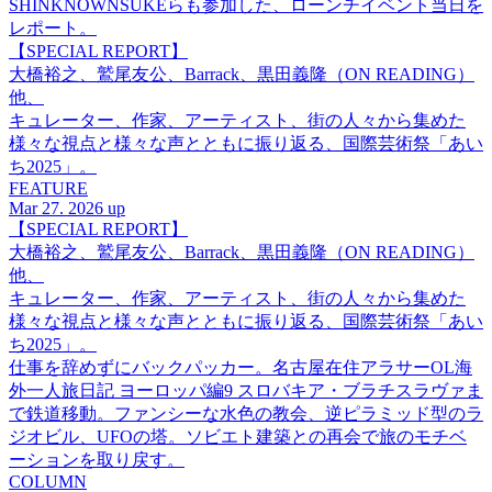
SHINKNOWNSUKEらも参加した、ローンチイベント当日を
レポート。
【SPECIAL REPORT】
大橋裕之、鷲尾友公、Barrack、黒田義隆（ON READING）
他、
キュレーター、作家、アーティスト、街の人々から集めた
様々な視点と様々な声とともに振り返る、国際芸術祭「あい
ち2025」。
FEATURE
Mar 27. 2026 up
【SPECIAL REPORT】
大橋裕之、鷲尾友公、Barrack、黒田義隆（ON READING）
他、
キュレーター、作家、アーティスト、街の人々から集めた
様々な視点と様々な声とともに振り返る、国際芸術祭「あい
ち2025」。
仕事を辞めずにバックパッカー。名古屋在住アラサーOL海
外一人旅日記 ヨーロッパ編9 スロバキア・ブラチスラヴァま
で鉄道移動。ファンシーな水色の教会、逆ピラミッド型のラ
ジオビル、UFOの塔。ソビエト建築との再会で旅のモチベ
ーションを取り戻す。
COLUMN