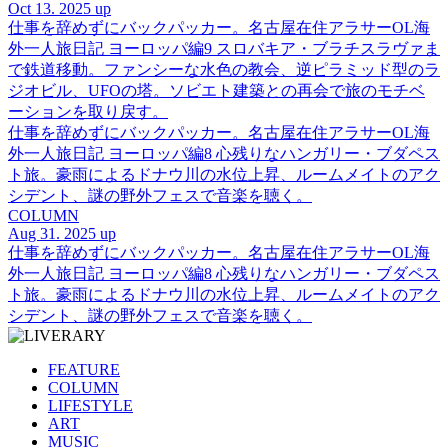
Oct 13. 2025 up
仕事を辞めずにバックパッカー。名古屋在住アラサーOL海
外一人旅日記 ヨーロッパ編9 スロバキア・ブラチスラヴァま
で鉄道移動。ファンシーな水色の教会、逆ピラミッド型のラ
ジオビル、UFOの塔。ソビエト建築との再会で旅のモチベ
ーションを取り戻す。
仕事を辞めずにバックパッカー。名古屋在住アラサーOL海
外一人旅日記 ヨーロッパ編8 心残りなハンガリー・ブダペス
ト旅。豪雨によるドナウ川の水位上昇、ルームメイトのアク
シデント、謎の野外フェスで音楽を聴く。
COLUMN
Aug 31. 2025 up
仕事を辞めずにバックパッカー。名古屋在住アラサーOL海
外一人旅日記 ヨーロッパ編8 心残りなハンガリー・ブダペス
ト旅。豪雨によるドナウ川の水位上昇、ルームメイトのアク
シデント、謎の野外フェスで音楽を聴く。
FEATURE
COLUMN
LIFESTYLE
ART
MUSIC