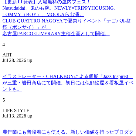
【更新TT発表】入場無料の屋内フェス！
Natsudaidai、鬼の右腕、NEWLY×TRIPPYHOUSING、
TOMMY（BOY）、MOOLAら出演。
CLUB QUATTRO NAGOYAで夏祭りイベント「ナゴパル盆
祭（ボンサイ）」が、
名古屋PARCO×LIVERARY主催企画として開催。
4
ART
Jul 28. 2026 up
イラストレーター・CHALKBOYによる個展「Jazz Inspired」
が三重・岩田商店にて開催。初日には似顔絵屋＆看板屋イベ
ントも。
5
LIFE STYLE
Jul 13. 2026 up
農作業にも普段着にも使える、新しい価値を持ったプロダク