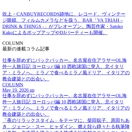
吹上・CANBUYRECORDS跡地に、レコード、ヴィンテー
ジ眼鏡、フィルムカメラなどを扱う、BAR「VA TRIAH –
DRINK & THINGS -」がプレオープン。陶芸作家・Satoko
KakoによるポップアップやDJパーティーも開催。
COLUMN
最新の連載コラム記事
仕事を辞めずにバックパッカー。名古屋在住アラサーOL海
外一人旅日記 ヨーロッパ編 10 西欧諸国に突入、北イタリ
ア・ミラノへ。ミラノで食べるミラノ風ドリア、イタリアの
教会建築との出会い。
COLUMN
May 19. 2026 up
仕事を辞めずにバックパッカー。名古屋在住アラサーOL海
外一人旅日記 ヨーロッパ編 10 西欧諸国に突入、北イタリ
ア・ミラノへ。ミラノで食べるミラノ風ドリア、イタリアの
教会建築との出会い。
「夜のリラックスタイム」をテーマに、柴田聡子、原田ちあ
き、ジェーン・スー、ヒャダイン、燃え殻ら錚々たる執筆陣