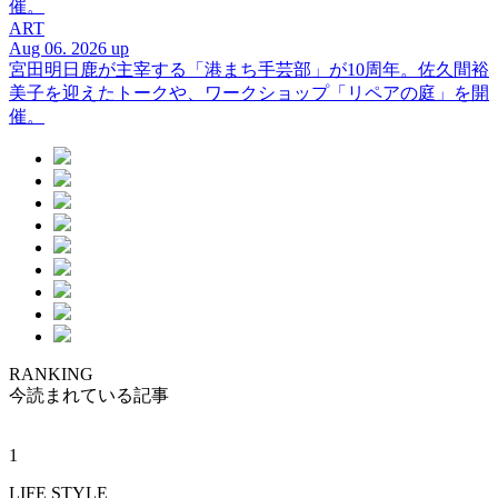
催。
ART
Aug 06. 2026 up
宮田明日鹿が主宰する「港まち手芸部」が10周年。佐久間裕
美子を迎えたトークや、ワークショップ「リペアの庭」を開
催。
RANKING
今読まれている記事
1
LIFE STYLE