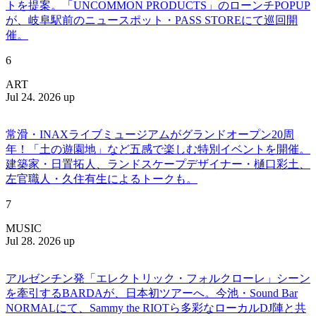
トを提案。「UNCOMMON PRODUCTS」のローンチPOPUP
が、岐阜駅前のニュースポット・PASS STOREにて巡回開
催。
6
ART
Jul 24. 2026 up
常滑・INAXライブミュージアムがグランドオープン20周
年！「土の遊園地」など五感で楽しむ特別イベントを開催。
建築家・日置拓人、ランドスケープデザイナー・樋口彩土、
左官職人・久住有生によるトークも。
7
MUSIC
Jul 28. 2026 up
アルゼンチン発「エレクトリック・フォルクローレ」シーン
を牽引するBARDAが、日本初ツアーへ。今池・Sound Bar
NORMALにて、Sammy the RIOTら多彩なローカルDJ陣と共