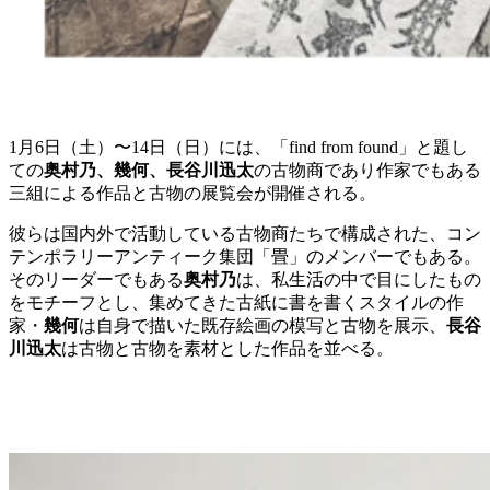
1月6日（土）〜14日（日）には、「find from found」と題し
ての
奥村乃、幾何、長谷川迅太
の古物商であり作家でもある
三組による作品と古物の展覧会が開催される。
彼らは国内外で活動している古物商たちで構成された、コン
テンポラリーアンティーク集団「畳」のメンバーでもある。
そのリーダーでもある
奥村乃
は、私生活の中で目にしたもの
をモチーフとし、集めてきた古紙に書を書くスタイルの作
家・
幾何
は自身で描いた既存絵画の模写と古物を展示、
長谷
川迅太
は古物と古物を素材とした作品を並べる。