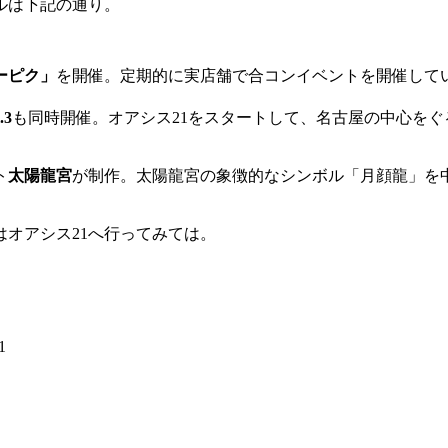
ルは下記の通り。
ーピク」
を開催。定期的に実店舗で合コンイベントを開催して
.3
も同時開催。オアシス21をスタートして、名古屋の中心を
ト
太陽龍宮
が制作。太陽龍宮の象徴的なシンボル「月顔龍」を
オアシス21へ行ってみては。
1