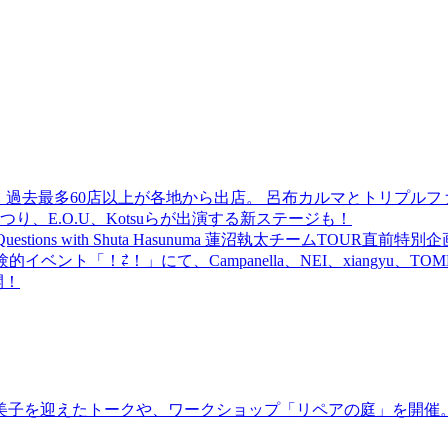
 過去最多60店以上が各地から出店。 呂布カルマとトリプルファイヤー
食品まつり、E.O.U、Kotsuらが出演する新ステージも！
uestions with Shuta Hasunuma 蓮沼執太チームTOUR直
ベント「！⇄！」にて、Campanella、NEI、xiangyu、
開！
裕美子を迎えたトークや、ワークショップ「リペアの庭」を開催