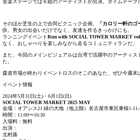
音楽ステージでは６組のアーティストが出演。タイムテーブ
そのほか芝生の上で合同ピクニック企画、
「カロリー軒のゴ
供。男女の出会いだけでなく、友達を作るきっかけにも。
ランニングイベント
Run with SOCIAL TOWER MARKET vol
なく、おしゃべりを楽しみながら走るコミュニティランだ。
また、今回のメインビジュアルは台湾で活躍中のアーティス
た。
森道市場が終わりイベントロスのそこのあなた、ぜひ今週末は
イベント情報
2024年5月31日(土)・6月1日(日)
SOCIAL TOWER MARKET 2025 MAY
会場：オアシス21 緑の大地（地上階）名古屋市東区東桜1-11-
時間：11:00〜16:30
入場料：無料
出演：
北村蕗