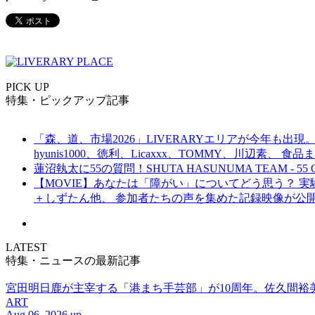
PICK UP
特集・ピックアップ記事
「森、道、市場2026」LIVERARYエリアが今年も出現。
hyunis1000、徳利、Licaxxx、TOMMY、川辺素、 
蓮沼執太に55の質問！SHUTA HASUNUMA TEAM - 55 Q
【MOVIE】あなたは「障がい」についてどう思う？ 実験的イ
＋しずたん他、 参加者たちの声を集めた記録映像が公
LATEST
特集・ニュースの最新記事
宮田明日鹿が主宰する「港まち手芸部」が10周年。佐久間
ART
Aug 06. 2026 up