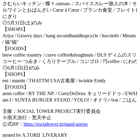
さむらいキッチン / 燦々-sansan- / スパイスカレー旅人の木 
ルワインとおばんざい Cœur à Cœur / ブランカ食堂 / フレイトレ
にぎり
◎5月31日(土)のみ
【SHOPS】
Ariya / Groovy days / hang secondhand&upcycle / hocolobi / Mina
/ 福°福°
【FOODS】
brew coffee roastery / curve coffee&doughnuts / DL9 ディム
コーヒー つみき / くろりテーブル / コジゴロ / 巧coffee / に
◎6月1日(日)のみ
【SHOPS】
eni / mamin / THATTM USA古着屋 / twinkle Emily
【FOODS】
aenn coffee / BY THE NP. / CurryDeDeux キュリー
am I / SUNTA BURGER STAND / YOLO! / オドリバeat / 
主催：SOCIAL TOWER PROJECT実行委員会
※雨天決行・荒天中止
公式HP：
https://socialtower.jp/stand-apron/
posted by A.TORII_LIVERARY