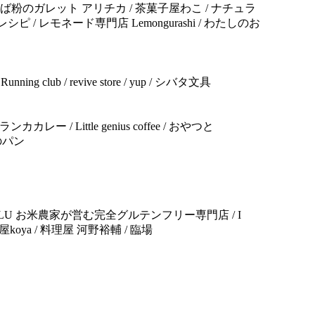
/ そば粉のガレット アリチカ / 茶菓子屋わこ / ナチュラ
シピ / レモネード専門店 Lemongurashi / わたしのお
to Running club / revive store / yup / シバタ文具
のスリランカカレー / Little genius coffee / おやつと
わのパン
ドドゥ / EWALU お米農家が営む完全グルテンフリー専門店 / I
ごはん屋koya / 料理屋 河野裕輔 / 臨場