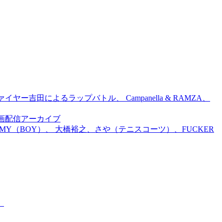
吉田によるラップバトル、 Campanella & RAMZA、
前特別企画配信アーカイブ
TOMMY（BOY）、 大橋裕之、さや（テニスコーツ）、FUCKER
。