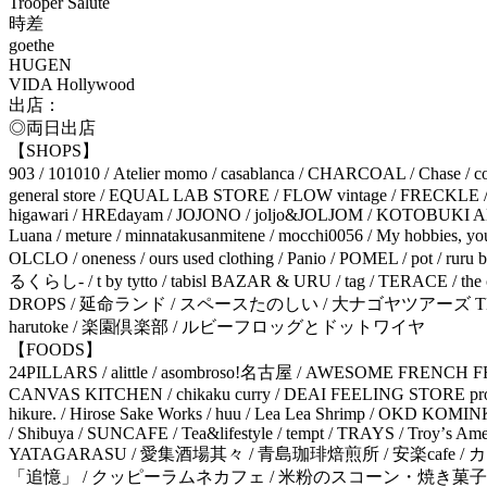
Trooper Salute
時差
goethe
HUGEN
VIDA Hollywood
出店：
◎両日出店
【SHOPS】
903 / 101010 / Atelier momo / casablanca / CHARCOAL / Chas
general store / EQUAL LAB STORE / FLOW vintage / FREC
higawari / HREdayam / JOJONO / joljo&JOLJOM / KOTOBUKI A
Luana / meture / minnatakusanmitene / mocchi0056 / My hobb
OLCLO / oneness / ours used clothing / Panio / POMEL / pot / r
るくらし- / t by tytto / tabisl BAZAR & URU / tag / TERACE / th
DROPS / 延命ランド / スペースたのしい / 大ナゴヤツアーズ THE 
harutoke / 楽園倶楽部 / ルビーフロッグとドットワイヤ
【FOODS】
24PILLARS / alittle / asombroso!名古屋 / AWESOME FRENCH FRIE
CANVAS KITCHEN / chikaku curry / DEAI FEELING STORE p
hikure. / Hirose Sake Works / huu / Lea Lea Shrimp / OKD 
/ Shibuya / SUNCAFE / Tea&lifestyle / tempt / TRAYS / Troyʼs Am
YATAGARASU / 愛集酒場其々 / ⻘島珈琲焙煎所 / 安楽caf
「追憶」 / クッピーラムネカフェ / 米粉のスコーン・焼き菓子 a