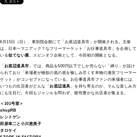
6月15日（日）、東別院会館にて「お底辺道具市」が開催される。主催
は、日本一マニアック？なフリーマーケット「お仕事道具市」を企画して
いる
似てない屋
。スピンオフ企画として、今回初の開催となる。
「
お底辺道具市
」では、商品を500円以下でしか売らない「縛り」が設け
られており「来場者が物欲の底の底を愉しみ尽くす本物の激安フリーマー
ケット」がコンセプトになっている。お仕事道具市ファンの来場者には、
いつもの出店者がどんな「
お底辺道具
」を持ち寄るのか、そんな楽しみ方
にも注目だ。今回もジャンルを問わず、個性豊かな出店者が集まる。
＜101号室＞
shopRB
レントゲン
田原幸二と小川恵美子
タロケイ