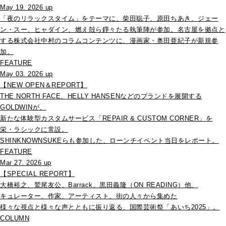
May 19. 2026 up
「夜のリラックスタイム」をテーマに、柴田聡子、原田ちあき、ジェー
ン・スー、ヒャダイン、燃え殻ら錚々たる執筆陣が参加。名古屋を拠点と
する株式会社中村のコラムコンテンツに、漫画家・奥田亜紀子が新規参
加。
FEATURE
May 03. 2026 up
【NEW OPEN＆REPORT】
THE NORTH FACE、HELLY HANSENなどのブランドを展開する
GOLDWINが、
新たな体験型カスタムサービス「REPAIR & CUSTOM CORNER」を
栄・ラシックに常設。
SHINKNOWNSUKEらも参加した、ローンチイベント当日をレポート。
FEATURE
Mar 27. 2026 up
【SPECIAL REPORT】
大橋裕之、鷲尾友公、Barrack、黒田義隆（ON READING）他、
キュレーター、作家、アーティスト、街の人々から集めた
様々な視点と様々な声とともに振り返る、国際芸術祭「あいち2025」。
COLUMN