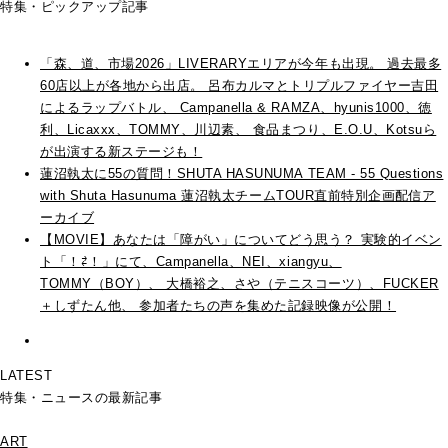
特集・ピックアップ記事
「森、道、市場2026」LIVERARYエリアが今年も出現。 過去最多
60店以上が各地から出店。 呂布カルマとトリプルファイヤー吉田
によるラップバトル、 Campanella & RAMZA、hyunis1000、徳
利、Licaxxx、TOMMY、川辺素、 食品まつり、E.O.U、Kotsuら
が出演する新ステージも！
蓮沼執太に55の質問！SHUTA HASUNUMA TEAM - 55 Questions
with Shuta Hasunuma 蓮沼執太チームTOUR直前特別企画配信ア
ーカイブ
【MOVIE】あなたは「障がい」についてどう思う？ 実験的イベン
ト「！⇄！」にて、Campanella、NEI、xiangyu、
TOMMY（BOY）、 大橋裕之、さや（テニスコーツ）、FUCKER
＋しずたん他、 参加者たちの声を集めた記録映像が公開！
LATEST
特集・ニュースの最新記事
ART