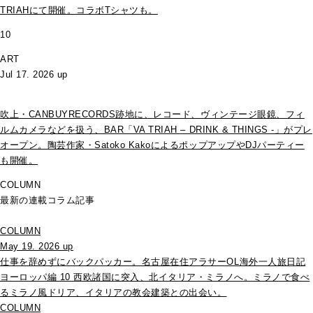
TRIAHにて開催。コラボTシャツも。
10
ART
Jul 17. 2026 up
吹上・CANBUYRECORDS跡地に、レコード、ヴィンテージ眼鏡、フィ
ルムカメラなどを扱う、BAR「VA TRIAH – DRINK & THINGS -」がプレ
オープン。陶芸作家・Satoko KakoによるポップアップやDJパーティー
も開催。
COLUMN
最新の連載コラム記事
COLUMN
May 19. 2026 up
仕事を辞めずにバックパッカー。名古屋在住アラサーOL海外一人旅日記
ヨーロッパ編 10 西欧諸国に突入、北イタリア・ミラノへ。ミラノで食べ
るミラノ風ドリア、イタリアの教会建築との出会い。
COLUMN