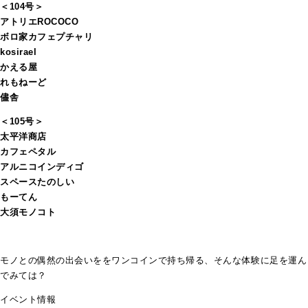
＜104号＞
アトリエROCOCO
ボロ家カフェプチャリ
kosirael
かえる屋
れもねーど
儘舎
＜105号＞
太平洋商店
カフェペタル
アルニコインディゴ
スペースたのしい
もーてん
大須モノコト
モノとの偶然の出会いををワンコインで持ち帰る、そんな体験に足を運ん
でみては？
イベント情報