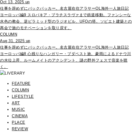
Oct 13. 2025 up
仕事を辞めずにバックパッカー。名古屋在住アラサーOL海外一人旅日記
ヨーロッパ編9 スロバキア・ブラチスラヴァまで鉄道移動。ファンシーな
水色の教会、逆ピラミッド型のラジオビル、UFOの塔。ソビエト建築との
再会で旅のモチベーションを取り戻す。
COLUMN
Aug 31. 2025 up
仕事を辞めずにバックパッカー。名古屋在住アラサーOL海外一人旅日記
ヨーロッパ編8 心残りなハンガリー・ブダペスト旅。豪雨によるドナウ川
の水位上昇、ルームメイトのアクシデント、謎の野外フェスで音楽を聴
く。
FEATURE
COLUMN
LIFESTYLE
ART
MUSIC
CINEMA
PLACE
REVIEW