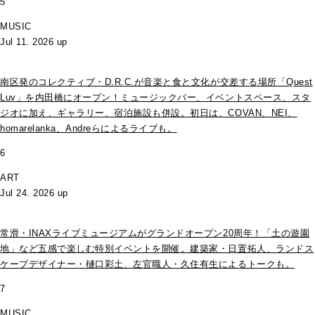
5
MUSIC
Jul 11. 2026 up
南区発のコレクティブ・D.R.C.が⾳楽と⾷と⽂化が交差する場所「Quest
Luv」を内田橋にオープン！ミュージックバー、イベントスペース、スタ
ジオに加え、ギャラリー、宿泊施設も併設。初日は、COVAN、NEI、
homarelanka、Andreらによるライブも。
6
ART
Jul 24. 2026 up
常滑・INAXライブミュージアムがグランドオープン20周年！「土の遊園
地」など五感で楽しむ特別イベントを開催。建築家・日置拓人、ランドス
ケープデザイナー・樋口彩土、左官職人・久住有生によるトークも。
7
MUSIC