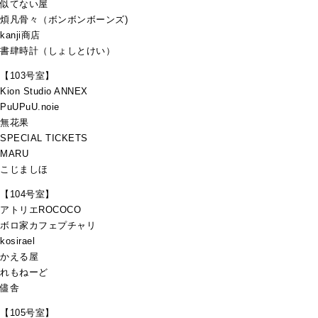
似てない屋
煩凡骨々（ボンボンボーンズ)
kanji商店
書肆時計（しょしとけい）
【103号室】
Kion Studio ANNEX
PuUPuU.noie
無花果
SPECIAL TICKETS
MARU
こじましほ
【104号室】
アトリエROCOCO
ボロ家カフェプチャリ
kosirael
かえる屋
れもねーど
儘舎
【105号室】