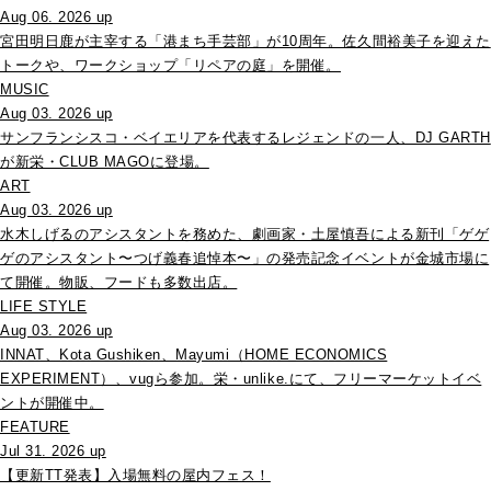
Aug 06. 2026 up
宮田明日鹿が主宰する「港まち手芸部」が10周年。佐久間裕美子を迎えた
トークや、ワークショップ「リペアの庭」を開催。
MUSIC
Aug 03. 2026 up
サンフランシスコ・ベイエリアを代表するレジェンドの一人、DJ GARTH
が新栄・CLUB MAGOに登場。
ART
Aug 03. 2026 up
水木しげるのアシスタントを務めた、劇画家・土屋慎吾による新刊「ゲゲ
ゲのアシスタント〜つげ義春追悼本〜」の発売記念イベントが金城市場に
て開催。物販、フードも多数出店。
LIFE STYLE
Aug 03. 2026 up
INNAT、Kota Gushiken、Mayumi（HOME ECONOMICS
EXPERIMENT）、vugら参加。栄・unlike.にて、フリーマーケットイベ
ントが開催中。
FEATURE
Jul 31. 2026 up
【更新TT発表】入場無料の屋内フェス！