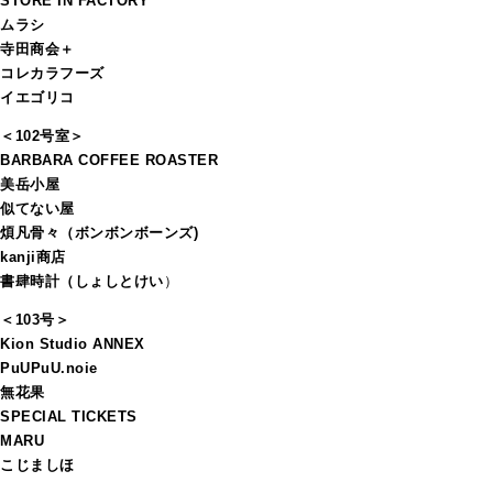
STORE IN FACTORY
ムラシ
寺田商会＋
コレカラフーズ
イエゴリコ
＜102号室＞
BARBARA COFFEE ROASTER
美岳小屋
似てない屋
煩凡骨々（ボンボンボーンズ)
kanji商店
書肆時計（しょしとけい
）
＜103号＞
Kion Studio ANNEX
PuUPuU.noie
無花果
SPECIAL TICKETS
MARU
こじましほ