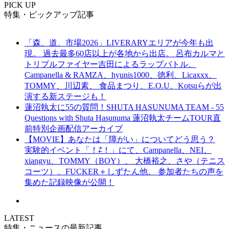
PICK UP
特集・ピックアップ記事
「森、道、市場2026」LIVERARYエリアが今年も出
現。 過去最多60店以上が各地から出店。 呂布カルマと
トリプルファイヤー吉田によるラップバトル、
Campanella & RAMZA、hyunis1000、徳利、Licaxxx、
TOMMY、川辺素、 食品まつり、E.O.U、Kotsuらが出
演する新ステージも！
蓮沼執太に55の質問！SHUTA HASUNUMA TEAM - 55
Questions with Shuta Hasunuma 蓮沼執太チームTOUR直
前特別企画配信アーカイブ
【MOVIE】あなたは「障がい」についてどう思う？
実験的イベント「！⇄！」にて、Campanella、NEI、
xiangyu、TOMMY（BOY）、 大橋裕之、さや（テニス
コーツ）、FUCKER＋しずたん他、 参加者たちの声を
集めた記録映像が公開！
LATEST
特集・ニュースの最新記事