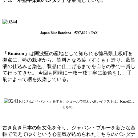
テム「
本藍手染めバンダナ」
を展開している。
Japan Blue Bandana 各¥7,800＋TAX
「Buaisou」
は阿波藍の産地として知られる徳島県上板町を
拠点に、藍の栽培から、染料となる蒅（すくも）造り、藍染
液の仕込みと染色、製品に仕上げるまでを自らの手で一貫し
て行ってきた。 今回も同様に一枚一枚丁寧に染色をし、手
刷によって柄を抜染している。
おじさんが「バント」をする、シュールで味わい深いイラストは、
Knee
によ
るもの。
古き良き日本の藍文化を守り、ジャパン・ブルーを新たな基
軸で伝えてゆくという心意気が込められたこちらのバンダナ