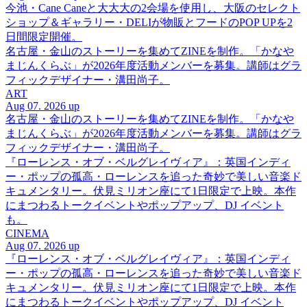
今池・Cane Caneと大大大の2会場を使用し、大阪のセレクト
ショップ＆ギャラリー・DELIが物販とフードのPOP UPを2
日間限定開催。
名古屋・金山のストーリーを集めてZINEを制作。「かなや
まじんくらぶ」が2026年度活動メンバーを募集。講師はグラ
フィックデザイナー・溝田尚子。
ART
Aug 07. 2026 up
名古屋・金山のストーリーを集めてZINEを制作。「かなや
まじんくらぶ」が2026年度活動メンバーを募集。講師はグラ
フィックデザイナー・溝田尚子。
『ローレンス・オブ・ベルグレイヴィア』：英国インディ
ー・ポップの孤高・ローレンスを追った奇妙で美しい音楽ド
キュメンタリー。伏見ミリオン座にて1日限定で上映。本作
にまつわるトークイベントやポップアップ、DJ イベント
も。
CINEMA
Aug 07. 2026 up
『ローレンス・オブ・ベルグレイヴィア』：英国インディ
ー・ポップの孤高・ローレンスを追った奇妙で美しい音楽ド
キュメンタリー。伏見ミリオン座にて1日限定で上映。本作
にまつわるトークイベントやポップアップ、DJ イベント