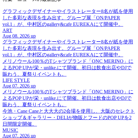
グラフィックデザイナーやイラストレーター8名が紙を使用
した多彩な表現を生み出す。グループ展「ON/PAPER
vol.1」が、中村区のgallery&cafe EUREKAにて開催中。
ART
Aug 08. 2026 up
グラフィックデザイナーやイラストレーター8名が紙を使用
した多彩な表現を生み出す。グループ展「ON/PAPER
vol.1」が、中村区のgallery&cafe EUREKAにて開催中。
メリノウール100％のTシャツブランド「ONC MERINO」に
よるPOP UPが栄・unlike.にて開催。初日は飲食出店やDJで
賑わう、夏祭りイベントも。
LIFE STYLE
Aug 07. 2026 up
メリノウール100％のTシャツブランド「ONC MERINO」に
よるPOP UPが栄・unlike.にて開催。初日は飲食出店やDJで
賑わう、夏祭りイベントも。
今池・Cane Caneと大大大の2会場を使用し、大阪のセレクト
ショップ＆ギャラリー・DELIが物販とフードのPOP UPを2
日間限定開催。
MUSIC
Aug 07. 2026 up