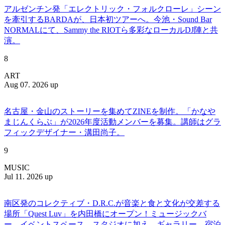
アルゼンチン発「エレクトリック・フォルクローレ」シーン
を牽引するBARDAが、日本初ツアーへ。今池・Sound Bar
NORMALにて、Sammy the RIOTら多彩なローカルDJ陣と共
演。
8
ART
Aug 07. 2026 up
名古屋・金山のストーリーを集めてZINEを制作。「かなや
まじんくらぶ」が2026年度活動メンバーを募集。講師はグラ
フィックデザイナー・溝田尚子。
9
MUSIC
Jul 11. 2026 up
南区発のコレクティブ・D.R.C.が⾳楽と⾷と⽂化が交差する
場所「Quest Luv」を内田橋にオープン！ミュージックバ
ー、イベントスペース、スタジオに加え、ギャラリー、宿泊