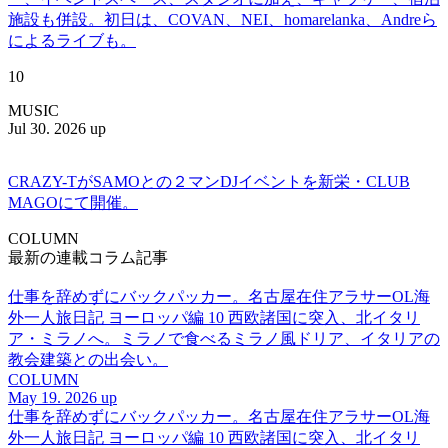
施設も併設。初日は、COVAN、NEI、homarelanka、Andreら
によるライブも。
10
MUSIC
Jul 30. 2026 up
CRAZY-TがSAMOとの２マンDJイベントを新栄・CLUB
MAGOにて開催。
COLUMN
最新の連載コラム記事
仕事を辞めずにバックパッカー。名古屋在住アラサーOL海
外一人旅日記 ヨーロッパ編 10 西欧諸国に突入、北イタリ
ア・ミラノへ。ミラノで食べるミラノ風ドリア、イタリアの
教会建築との出会い。
COLUMN
May 19. 2026 up
仕事を辞めずにバックパッカー。名古屋在住アラサーOL海
外一人旅日記 ヨーロッパ編 10 西欧諸国に突入、北イタリ