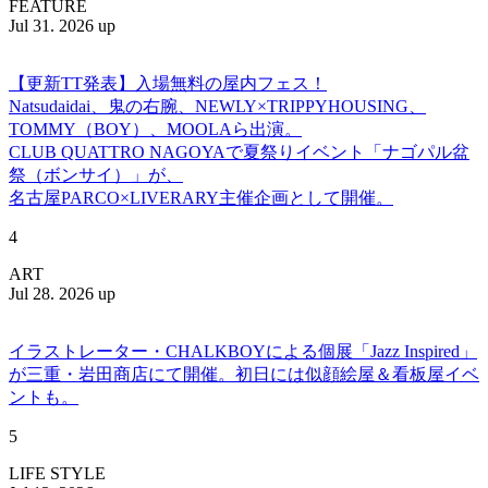
FEATURE
Jul 31. 2026 up
【更新TT発表】入場無料の屋内フェス！
Natsudaidai、鬼の右腕、NEWLY×TRIPPYHOUSING、
TOMMY（BOY）、MOOLAら出演。
CLUB QUATTRO NAGOYAで夏祭りイベント「ナゴパル盆
祭（ボンサイ）」が、
名古屋PARCO×LIVERARY主催企画として開催。
4
ART
Jul 28. 2026 up
イラストレーター・CHALKBOYによる個展「Jazz Inspired」
が三重・岩田商店にて開催。初日には似顔絵屋＆看板屋イベ
ントも。
5
LIFE STYLE