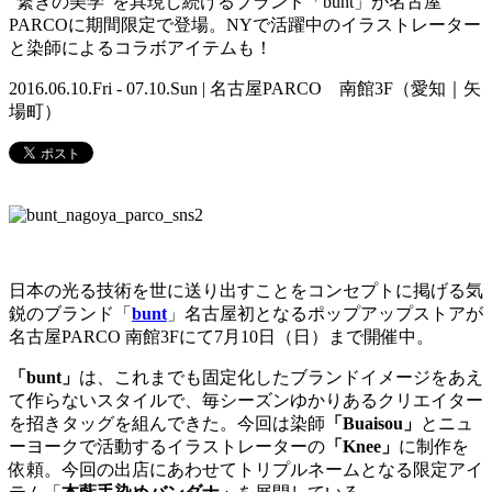
“繋ぎの美学”を具現し続けるブランド「bunt」が名古屋
PARCOに期間限定で登場。NYで活躍中のイラストレーター
と染師によるコラボアイテムも！
2016.06.10.Fri - 07.10.Sun | 名古屋PARCO 南館3F（愛知｜矢
場町）
日本の光る技術を世に送り出すことをコンセプトに掲げる気
鋭のブランド「
bunt
」名古屋初となるポップアップストアが
名古屋PARCO 南館3Fにて7月10日（日）まで開催中。
「bunt」
は、これまでも固定化したブランドイメージをあえ
て作らないスタイルで、毎シーズンゆかりあるクリエイター
を招きタッグを組んできた。今回は染師
「Buaisou」
とニュ
ーヨークで活動するイラストレーターの
「Knee」
に制作を
依頼。今回の出店にあわせてトリプルネームとなる限定アイ