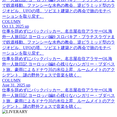
で鉄道移動。ファンシーな水色の教会、逆ピラミッド型のラ
ジオビル、UFOの塔。ソビエト建築との再会で旅のモチベ
ーションを取り戻す。
COLUMN
Oct 13. 2025 up
仕事を辞めずにバックパッカー。名古屋在住アラサーOL海
外一人旅日記 ヨーロッパ編9 スロバキア・ブラチスラヴァま
で鉄道移動。ファンシーな水色の教会、逆ピラミッド型のラ
ジオビル、UFOの塔。ソビエト建築との再会で旅のモチベ
ーションを取り戻す。
仕事を辞めずにバックパッカー。名古屋在住アラサーOL海
外一人旅日記 ヨーロッパ編8 心残りなハンガリー・ブダペス
ト旅。豪雨によるドナウ川の水位上昇、ルームメイトのアク
シデント、謎の野外フェスで音楽を聴く。
COLUMN
Aug 31. 2025 up
仕事を辞めずにバックパッカー。名古屋在住アラサーOL海
外一人旅日記 ヨーロッパ編8 心残りなハンガリー・ブダペス
ト旅。豪雨によるドナウ川の水位上昇、ルームメイトのアク
シデント、謎の野外フェスで音楽を聴く。