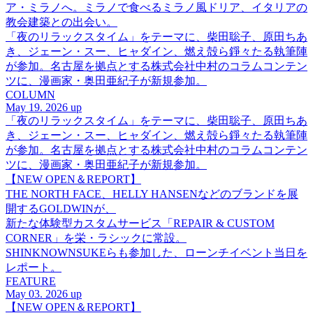
ア・ミラノへ。ミラノで食べるミラノ風ドリア、イタリアの
教会建築との出会い。
「夜のリラックスタイム」をテーマに、柴田聡子、原田ちあ
き、ジェーン・スー、ヒャダイン、燃え殻ら錚々たる執筆陣
が参加。名古屋を拠点とする株式会社中村のコラムコンテン
ツに、漫画家・奥田亜紀子が新規参加。
COLUMN
May 19. 2026 up
「夜のリラックスタイム」をテーマに、柴田聡子、原田ちあ
き、ジェーン・スー、ヒャダイン、燃え殻ら錚々たる執筆陣
が参加。名古屋を拠点とする株式会社中村のコラムコンテン
ツに、漫画家・奥田亜紀子が新規参加。
【NEW OPEN＆REPORT】
THE NORTH FACE、HELLY HANSENなどのブランドを展
開するGOLDWINが、
新たな体験型カスタムサービス「REPAIR & CUSTOM
CORNER」を栄・ラシックに常設。
SHINKNOWNSUKEらも参加した、ローンチイベント当日を
レポート。
FEATURE
May 03. 2026 up
【NEW OPEN＆REPORT】