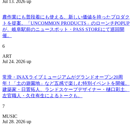
Jul 13. 2026 up
農作業にも普段着にも使える、新しい価値を持ったプロダク
トを提案。「UNCOMMON PRODUCTS」のローンチPOPUP
が、岐阜駅前のニュースポット・PASS STOREにて巡回開
催。
6
ART
Jul 24. 2026 up
常滑・INAXライブミュージアムがグランドオープン20周
年！「土の遊園地」など五感で楽しむ特別イベントを開催。
建築家・日置拓人、ランドスケープデザイナー・樋口彩土、
左官職人・久住有生によるトークも。
7
MUSIC
Jul 28. 2026 up