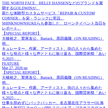
THE NORTH FACE、HELLY HANSENなどのブランドを展
開するGOLDWINが、
新たな体験型カスタムサービス「REPAIR & CUSTOM
CORNER」を栄・ラシックに常設。
SHINKNOWNSUKEらも参加した、ローンチイベント当日を
レポート。
【SPECIAL REPORT】
大橋裕之、鷲尾友公、Barrack、黒田義隆（ON READING）
他、
キュレーター、作家、アーティスト、街の人々から集めた
様々な視点と様々な声とともに振り返る、国際芸術祭「あい
ち2025」。
FEATURE
Mar 27. 2026 up
【SPECIAL REPORT】
大橋裕之、鷲尾友公、Barrack、黒田義隆（ON READING）
他、
キュレーター、作家、アーティスト、街の人々から集めた
様々な視点と様々な声とともに振り返る、国際芸術祭「あい
ち2025」。
仕事を辞めずにバックパッカー。名古屋在住アラサーOL海
外一人旅日記 ヨーロッパ編9 スロバキア・ブラチスラヴァま