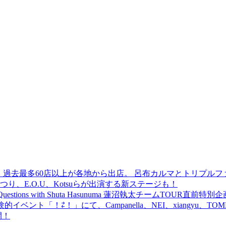
 過去最多60店以上が各地から出店。 呂布カルマとトリプルファイヤー
食品まつり、E.O.U、Kotsuらが出演する新ステージも！
uestions with Shuta Hasunuma 蓮沼執太チームTOUR直
ベント「！⇄！」にて、Campanella、NEI、xiangyu、
開！