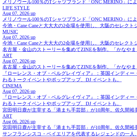
メリノウール100％のTシャツブランド「ONC MERINO」によ
LIFE STYLE
Aug 07. 2026 up
メリノウール100％のTシャツブランド「ONC MERINO」によ
今池・Cane Caneと大大大の2会場を使用し、大阪のセレクト
MUSIC
Aug 07. 2026 up
今池・Cane Caneと大大大の2会場を使用し、大阪のセレクト
名古屋・金山のストーリーを集めてZINEを制作。「かなや
ART
Aug 07. 2026 up
名古屋・金山のストーリーを集めてZINEを制作。「かなや
『ローレンス・オブ・ベルグレイヴィア』：英国インディー
わるトークイベントやポップアップ、DJ イベントも。
CINEMA
Aug 07. 2026 up
『ローレンス・オブ・ベルグレイヴィア』：英国インディー
わるトークイベントやポップアップ、DJ イベントも。
宮田明日鹿が主宰する「港まち手芸部」が10周年。佐久間
ART
Aug 06. 2026 up
宮田明日鹿が主宰する「港まち手芸部」が10周年。佐久間
サンフランシスコ・ベイエリアを代表するレジェンドの一人、DJ 