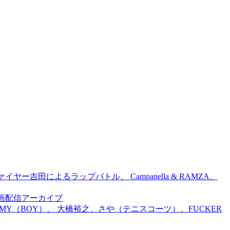
吉田によるラップバトル、 Campanella & RAMZA、
前特別企画配信アーカイブ
TOMMY（BOY）、 大橋裕之、さや（テニスコーツ）、FUCKER