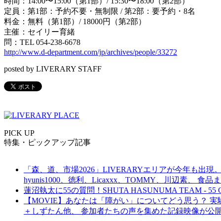
時間：14:00〜15:00（第1部）/ 15:30〜18:00（第2部）
定員：第1部：予約不要・無制限 / 第2部：要予約・8名
料金：無料（第1部）/ 18000円（第2部）
主催：セイリー育緒
問：TEL 054-238-6678
http://www.d-department.com/jp/archives/people/33272
posted by LIVERARY STAFF
PICK UP
特集・ピックアップ記事
「森、道、市場2026」LIVERARYエリアが今年も出現。
hyunis1000、徳利、Licaxxx、TOMMY、川辺素、 
蓮沼執太に55の質問！SHUTA HASUNUMA TEAM - 55 Q
【MOVIE】あなたは「障がい」についてどう思う？ 実験的イ
＋しずたん他、 参加者たちの声を集めた記録映像が公