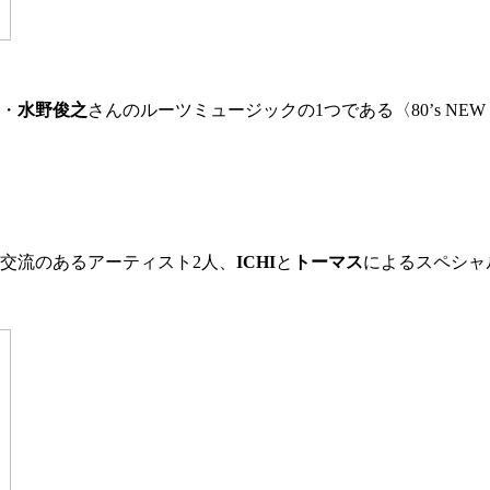
ー・
水野俊之
さんのルーツミュージックの1つである〈80’s NE
ら交流のあるアーティスト2人、
ICHI
と
トーマス
によるスペシャル