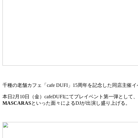
千種の老舗カフェ「cafe DUFI」15周年を記念した同店主
本日2月10日（金）cafeDUFIにてプレイベント第一弾として、
MASCARAS
といった面々によるDJが出演し盛り上げる。