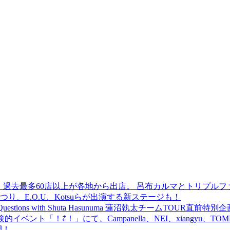
 過去最多60店以上が各地から出店。 呂布カルマとトリプルファイヤー
食品まつり、E.O.U、Kotsuらが出演する新ステージも！
uestions with Shuta Hasunuma 蓮沼執太チームTOUR直
ベント「！⇄！」にて、Campanella、NEI、xiangyu、
開！