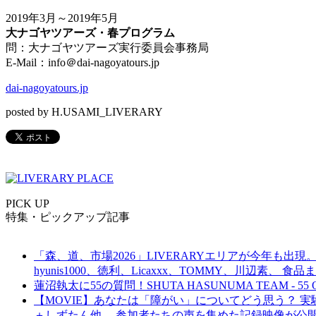
2019
年
3
月～
2019
年
5
月
大ナゴヤツアーズ・春プログラム
問：大ナゴヤツアーズ実行委員会事務局
E-Mail
：
info
＠
dai-nagoyatours.jp
dai-nagoyatours.jp
posted by H.USAMI_LIVERARY
PICK UP
特集・ピックアップ記事
「森、道、市場2026」LIVERARYエリアが今年も出現。
hyunis1000、徳利、Licaxxx、TOMMY、川辺素、 
蓮沼執太に55の質問！SHUTA HASUNUMA TEAM - 55 Q
【MOVIE】あなたは「障がい」についてどう思う？ 実験的イ
＋しずたん他、 参加者たちの声を集めた記録映像が公